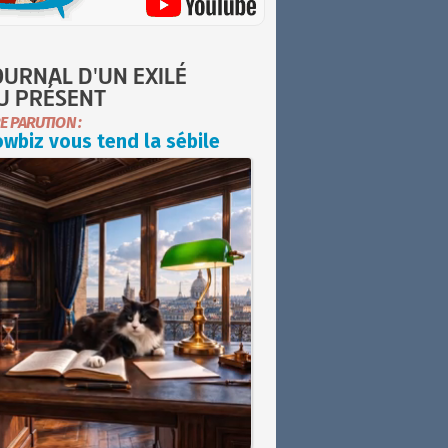
OURNAL D'UN EXILÉ
U PRÉSENT
E PARUTION :
wbiz vous tend la sébile