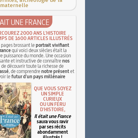
rnités, archéologie de la
 maternelle
TAIT UNE FRANCE
RCOUREZ 2000 ANS L'HISTOIRE
MPS DE 1600 ARTICLES ILLUSTRÉS
pages brossant le
portrait vivifiant
rance
qui voici deux siècles était la
e puissance du monde. Une occasion
sante et instructive de connaître
nos
, de découvrir toute la richesse de
assé
, de comprendre
notre présent
et
oir le
futur d'un pays millénaire
QUE VOUS SOYEZ
UN SIMPLE
CURIEUX
OU UN FÉRU
D'HISTOIRE,
Il était une France
saura vous ravir
par ses récits
abondamment
illustrés !