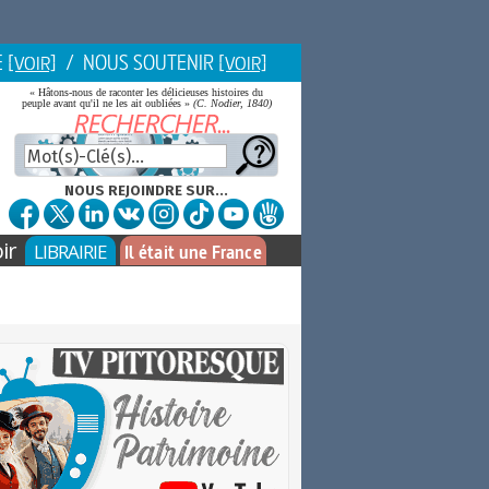
E
/ NOUS SOUTENIR
[VOIR]
[VOIR]
« Hâtons-nous de raconter les délicieuses histoires du
peuple avant qu'il ne les ait oubliées »
(C. Nodier, 1840)
NOUS REJOINDRE SUR...
ir
LIBRAIRIE
Il était une France