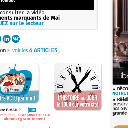
consulter la vidéo
ents marquants de Mai
EZ sur le lecteur
on >
voir les
6 ARTICLES
DÉCO
NOTRE L
Rééd
préserva
nos ouv
grande 
otre mail, et
appuyez sur OK
us
abonner gratuitement