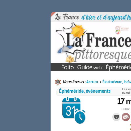
Édito
Guide
Éphéméri
web
Vous êtes ici :
Accueil
>
Éphéméride, évé
Éphéméride, événements
Les é
ayant 
17 m
Publié 