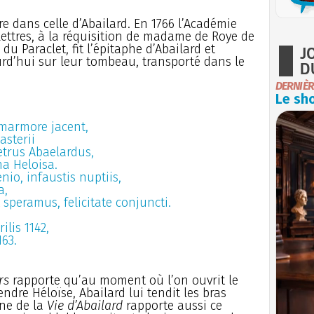
re dans celle d’Abailard. En 1766 l’Académie
-lettres, à la réquisition de madame de Roye de
u Paraclet, fit l’épitaphe d’Abailard et
J
urd’hui sur leur tombeau, transporté dans le
D
DERNIÈR
Le sho
marmore jacent,
sterii
etrus Abaelardus,
ma Heloisa.
nio, infaustis nuptiis,
a,
speramus, felicitate conjuncti.
ilis 1142,
163.
rs
rapporte qu’au moment où l’on ouvrit le
dre Héloïse, Abailard lui tendit les bras
rne de la
Vie d’Abailard
rapporte aussi ce