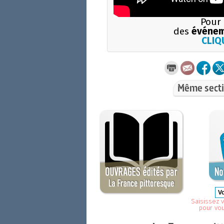
Pour 
des
événem
CLIQU
Même secti
Saisissez v
pour vo