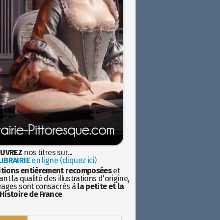
UVREZ
nos titres sur...
IBRAIRIE
en ligne (cliquez ici)
itions entièrement recomposées
et
nt la qualité des illustrations d'origine,
rages sont consacrés à
la petite et la
Histoire de France