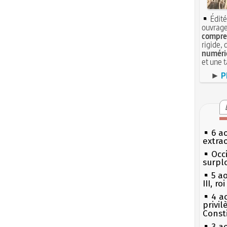
Édité
ouvrage
compren
rigide, 
numéri
et une 
►
P
6 a
extrao
Occi
surpl
5 a
III, r
4 a
privi
Const
3 a