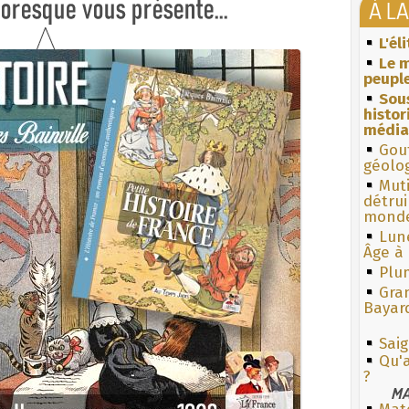
À L
L'él
Le m
peuple
Sous
histo
média
Gouf
géolo
Muti
détrui
monde
Lun
Âge à 
Plum
Gra
Bayar
Sai
Qu'a
?
MA