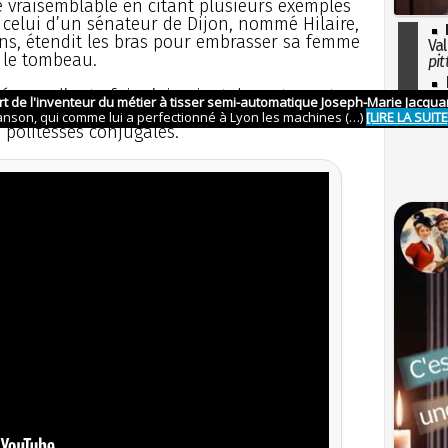
e vraisemblable en citant plusieurs exemples
s celui d’un sénateur de Dijon, nommé Hilaire,
ans, étendit les bras pour embrasser sa femme
Val
 le tombeau.
pit
I
es époux d’autrefois s’aimaient davantage et
so
is d’aujourd’hui, qui ne donnent plus guère
l'H
 politesses conjugales.