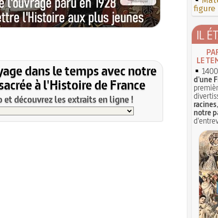
Mate
figure
IL É
PA
LE TE
yage dans le temps avec notre
1400 
d'une F
acrée à l'Histoire de France
premièr
divertis
et découvrez les extraits en ligne !
racines
notre p
d'entrev