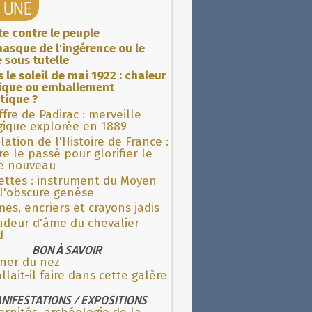
A UNE
ite contre le peuple
asque de l'ingérence ou le
 sous tutelle
 le soleil de mai 1922 : chaleur
rique ou emballement
tique ?
fre de Padirac : merveille
gique explorée en 1889
lation de l'Histoire de France :
re le passé pour glorifier le
 nouveau
ettes : instrument du Moyen
l'obscure genèse
es, encriers et crayons jadis
ndeur d'âme du chevalier
d
BON À SAVOIR
gner du nez
llait-il faire dans cette galère
NIFESTATIONS / EXPOSITIONS