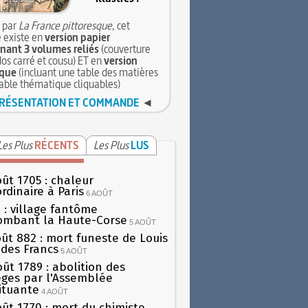
 par
La France pittoresque
, cet
 existe en
version papier
ant 3 volumes reliés
(couverture
dos carré et cousu) ET en
version
que
(incluant une table des matières
table thématique cliquables)
RÉSENTATION ET COMMANDE
◄
Les Plus
RÉCENTS
Les Plus
LUS
oût 1705 : chaleur
rdinaire à Paris
6 AOÛT
 : village fantôme
ombant la Haute-Corse
5 AOÛT
oût 882 : mort funeste de Louis
oi des Francs
5 AOÛT
oût 1789 : abolition des
lèges par l'Assemblée
ituante
4 AOÛT
oût 1770 : mort du chimiste