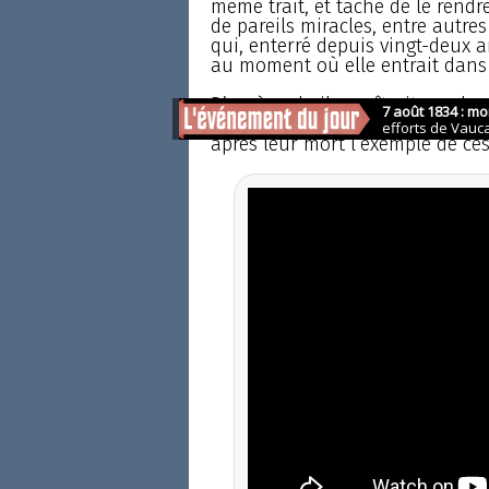
même trait, et tâche de le rendr
de pareils miracles, entre autre
qui, enterré depuis vingt-deux 
au moment où elle entrait dans
D’après cela il paraîtrait que l
bien plus longtemps que les mar
après leur mort l’exemple de ces