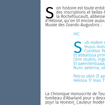
S
on histoire est toute entiè
des inscriptions et belles
la Rochefoucault, abbesse d
d’Héloïse, qu’on lit encore aujo
Musée des Grands-Augustiris :
HIC
S
ub eodem 
Hujus mona
Conditor P
Et abbatissa pri
Olim studiis, inge
Et paenitentiaaa
Nunc aeterna, ut 
Petrus obiit 21 apr
Heloisa 17 maii 1
La
Chronique manuscrite de Tou
tombeau d’Abailard pour y descen
pour la recevoir. L’auteur mode