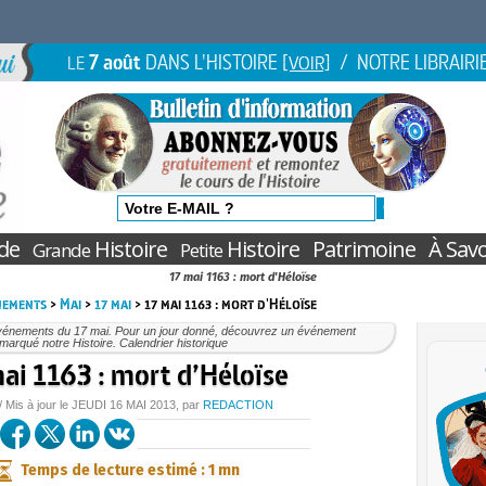
7 août
DANS L'HISTOIRE
/ NOTRE LIBRAIRI
LE
[VOIR]
de
Histoire
Histoire
Patrimoine
À Savo
Grande
Petite
17 mai 1163 : mort d'Héloïse
nements
>
Mai
>
17 mai
> 17 mai 1163 : mort d'Héloïse
vénements du 17 mai. Pour un jour donné, découvrez un événement
marqué notre Histoire. Calendrier historique
ai 1163 : mort d’Héloïse
/ Mis à jour le
JEUDI
16 MAI 2013
, par
REDACTION
Temps de lecture estimé : 1 mn