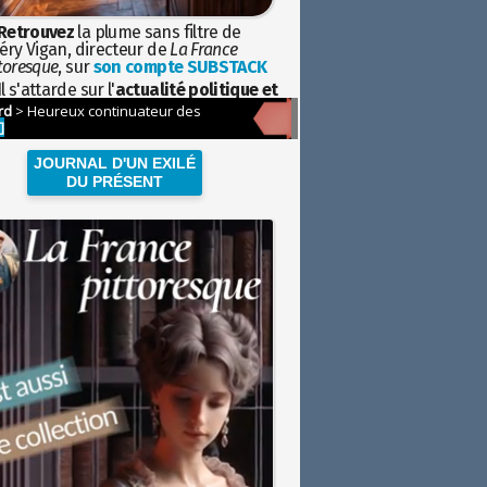
Retrouvez
la plume sans filtre de
éry Vigan, directeur de
La France
toresque
, sur
son compte SUBSTACK
l s'attarde sur l'
actualité politique et
ciétale
avec la hauteur de vue de
istoire
JOURNAL D'UN EXILÉ
DU PRÉSENT