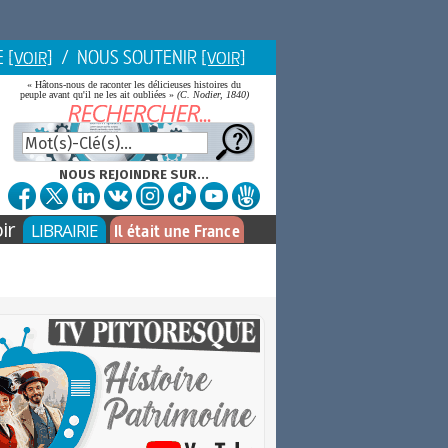
E
/ NOUS SOUTENIR
[VOIR]
[VOIR]
« Hâtons-nous de raconter les délicieuses histoires du
peuple avant qu'il ne les ait oubliées »
(C. Nodier, 1840)
NOUS REJOINDRE SUR...
ir
LIBRAIRIE
Il était une France