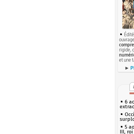
Édité
ouvrage
compren
rigide, 
numéri
et une 
►
P
6 a
extrao
Occi
surpl
5 a
III, r