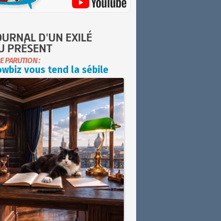
OURNAL D'UN EXILÉ
U PRÉSENT
E PARUTION :
wbiz vous tend la sébile