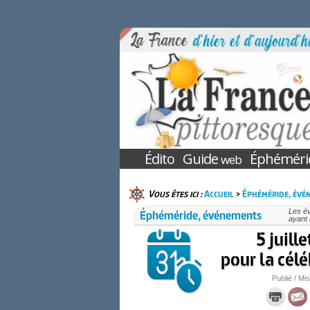
Édito
Guide
Éphéméri
web
Vous êtes ici :
Accueil
>
Éphéméride, évé
Éphéméride, événements
Les év
ayant 
5 juill
pour la célé
Publié / Mis