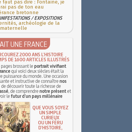
e faut pas dire : Fontaine, je
rai pas de ton eau
érance bretonne
NIFESTATIONS / EXPOSITIONS
rnités, archéologie de la
 maternelle
TAIT UNE FRANCE
RCOUREZ 2000 ANS L'HISTOIRE
MPS DE 1600 ARTICLES ILLUSTRÉS
pages brossant le
portrait vivifiant
rance
qui voici deux siècles était la
e puissance du monde. Une occasion
sante et instructive de connaître
nos
, de découvrir toute la richesse de
assé
, de comprendre
notre présent
et
oir le
futur d'un pays millénaire
QUE VOUS SOYEZ
UN SIMPLE
CURIEUX
OU UN FÉRU
D'HISTOIRE,