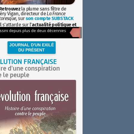
Retrouvez
la plume sans filtre de
éry Vigan, directeur de
La France
toresque
, sur
son compte SUBSTACK
l s'attarde sur l'
actualité politique et
ciétale
avec la hauteur de vue de
istoire
JOURNAL D'UN EXILÉ
DU PRÉSENT
LUTION FRANÇAISE
ire d'une conspiration
e le peuple