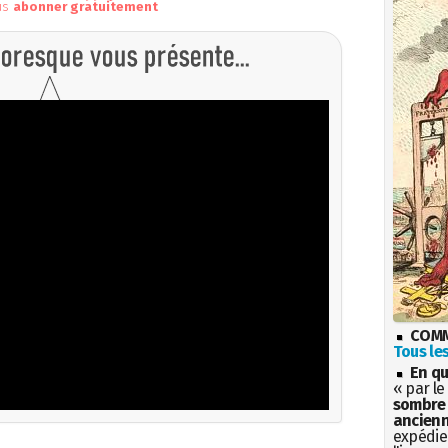
us
abonner gratuitement
COMM
Tous les
En qu
« par le
sombre 
ancienn
expédien