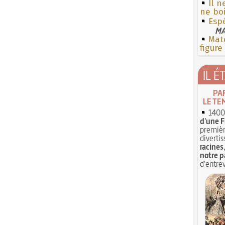
Il n
ne boi
Esp
MA
Mate
figure
IL É
PA
LE TE
1400 
d'une F
premièr
divertis
racines
notre p
d'entrev