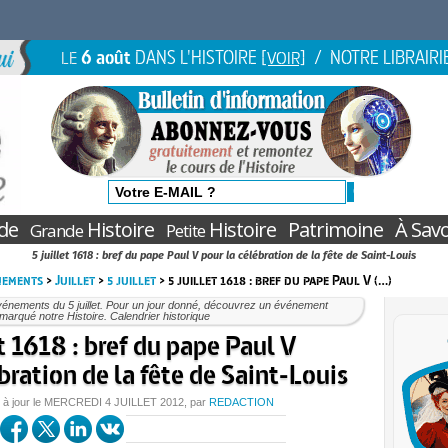
6 août
DANS L'HISTOIRE
/ NOTRE LIBRAIRI
LE
[VOIR]
de
Histoire
Histoire
Patrimoine
À Savo
Grande
Petite
5 juillet 1618 : bref du pape Paul V pour la célébration de la fête de Saint-Louis
nements
>
Juillet
>
5 juillet
> 5 juillet 1618 : bref du pape Paul V (…)
énements du 5 juillet. Pour un jour donné, découvrez un événement
marqué notre Histoire. Calendrier historique
et 1618 : bref du pape Paul V
bration de la fête de Saint-Louis
 à jour le
MERCREDI
4 JUILLET 2012
, par
REDACTION