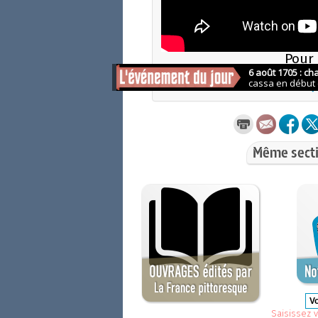
Pour 
des
événeme
CLIQU
Même secti
Saisissez v