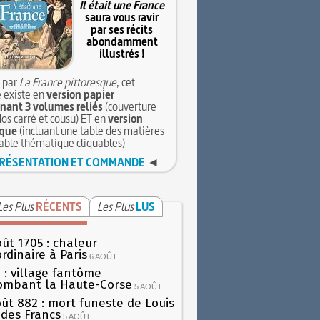
Il était une France
saura vous ravir
par ses récits
abondamment
illustrés !
 par
La France pittoresque
, cet
 existe en
version papier
ant 3 volumes reliés
(couverture
dos carré et cousu) ET en
version
que
(incluant une table des matières
table thématique cliquables)
RÉSENTATION ET COMMANDE
◄
Les Plus
RÉCENTS
Les Plus
LUS
oût 1705 : chaleur
rdinaire à Paris
6 AOÛT
 : village fantôme
ombant la Haute-Corse
5 AOÛT
oût 882 : mort funeste de Louis
oi des Francs
5 AOÛT