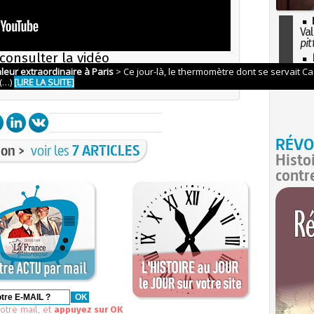
Val
pit
consulter la vidéo
I
so
nts marquants de Juillet
l'H
EZ sur le lecteur
RÉVO
on >
voir les
7 ARTICLES
Histo
contr
otre mail, et
appuyez sur OK