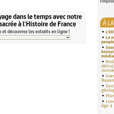
l'impos
yage dans le temps avec notre
À L
acrée à l'Histoire de France
et découvrez les extraits en ligne !
L'él
Le m
peuple
Sous
histo
média
Muti
détrui
monde
Gra
Bayar
Gouf
géolo
Plum
Lun
Âge à 