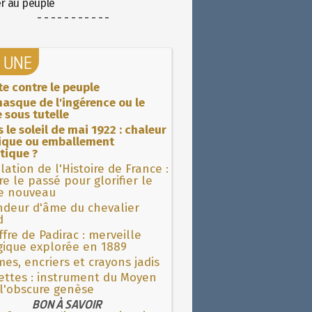
er au peuple
- - - - - - - - - - -
A UNE
ite contre le peuple
asque de l'ingérence ou le
 sous tutelle
 le soleil de mai 1922 : chaleur
rique ou emballement
tique ?
lation de l'Histoire de France :
re le passé pour glorifier le
 nouveau
ndeur d'âme du chevalier
d
fre de Padirac : merveille
gique explorée en 1889
es, encriers et crayons jadis
ettes : instrument du Moyen
l'obscure genèse
BON À SAVOIR