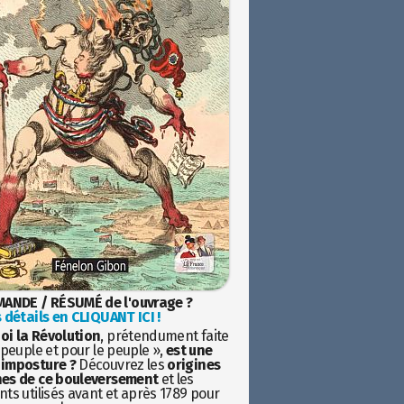
ANDE / RÉSUMÉ de l'ouvrage ?
 détails en CLIQUANT ICI !
oi la Révolution
, prétendument faite
 peuple et pour le peuple »,
est une
imposture ?
Découvrez les
origines
es de ce bouleversement
et les
ts utilisés avant et après 1789 pour