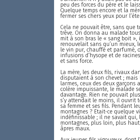
peu des forces du père et le lais
Quelque temps encore et la mère
fermer ses chers yeux pour l’éte
Cela ne pouvait être, sans que t
trêve. On donna au malade tous
mit à son bras le « sang boit », 
renouvelait sans qu’un mieux, le 
le vin pur, chauffé et parfumé, 
infusions d’hysope et de racines
et sans force.
La mère, les deux fils, rivaux d
disputaient à son chevet ; mais
larmes, ceux des deux garçons av
colère impuissante, le malade 
davantage. Rien ne pouvait plus l
s’y attendait le moins, il ouvrit 
sa femme et ses fils. Pendant le
montagnes ? Etait-ce quelque vi
indéfinissable ; il ne savait qui, 
montagnes, plus loin, plus haut, 
âpres maux.
Aux jeunes fils vigoureux, dont l