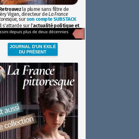
Retrouvez
la plume sans filtre de
éry Vigan, directeur de
La France
toresque
, sur
son compte SUBSTACK
l s'attarde sur l'
actualité politique et
ciétale
avec la hauteur de vue de
istoire
JOURNAL D'UN EXILÉ
DU PRÉSENT