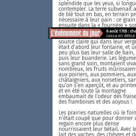
splendide que les yeux, si longue
contempler. La terre subvenait 
de blé tout en bas, en terrain p
nécessaire à leur pain : ce grai
ensuite dans la « fournère » so
Le cresson poussait au bord de 
source claire qui dans leur verg
était d’abord leur fontaine, et u
peu plus bas leur salle de bain,
puis leur buanderie. Les légume
sans grand soin, montaient viva
nombreux, les fruits mûrissaien
aux poiriers, aux pommiers, aux
châtaigniers, aux noisetiers, sa
qu’on s’en aperçût, et au print
et en été toute la montagne
embaumait de l’odeur des fraise
des framboises et des aoyous !
Les prairies naturelles où le foi
n’était coupé que pour donner 
regain encore plus dense
nourrissaient leur bétail. Avec l
lait des vaches, des chèvres et d