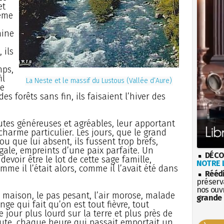
et
même
aine
 ils
mps,
il
La Neste et le massif du Lustous (Vallée d’Aure)
le
es forêts sans fin, ils faisaient l’hiver des
utes généreuses et agréables, leur apportant
charme particulier. Les jours, que le grand
ou que lui absent, ils fussent trop brefs,
gale, empreints d’une paix parfaite. Un
DÉCO
evoir être le lot de cette sage famille,
NOTRE L
me il l’était alors, comme il l’avait été dans
Rééd
préserva
nos ouv
sa maison, le pas pesant, l’air morose, malade
grande 
ge qui fait qu’on est tout fièvre, tout
 jour plus lourd sur la terre et plus près de
doute, chaque heure qui passait emportait un