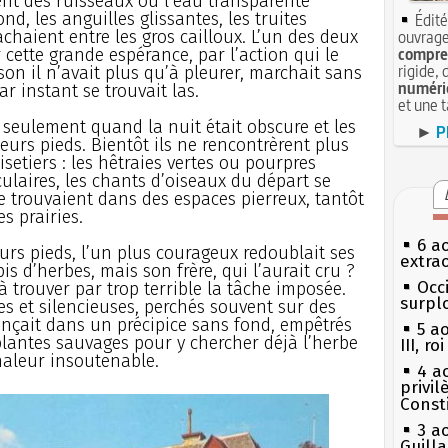
nt des ruisseaux où l’eau transparente
ond, les anguilles glissantes, les truites
Édité
chaient entre les gros cailloux. L’un des deux
ouvrage
compren
r cette grande espérance, par l’action qui le
rigide, 
son il n’avait plus qu’à pleurer, marchait sans
numéri
ar instant se trouvait las.
et une 
 seulement quand la nuit était obscure et les
►
P
urs pieds. Bientôt ils ne rencontrèrent plus
isetiers : les hêtraies vertes ou pourpres
ulaires, les chants d’oiseaux du départ se
 se trouvaient dans des espaces pierreux, tantôt
s prairies.
6 a
urs pieds, l’un plus courageux redoublait ses
extrao
is d’herbes, mais son frère, qui l’aurait cru ?
Occi
 à trouver par trop terrible la tâche imposée.
surpl
es et silencieuses, perchés souvent sur des
onçait dans un précipice sans fond, empêtrés
5 a
plantes sauvages pour y chercher déjà l’herbe
III, r
haleur insoutenable.
4 a
privi
Const
3 a
Guill