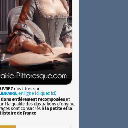
UVREZ
nos titres sur...
IBRAIRIE
en ligne (cliquez ici)
itions entièrement recomposées
et
nt la qualité des illustrations d'origine,
rages sont consacrés à
la petite et la
Histoire de France