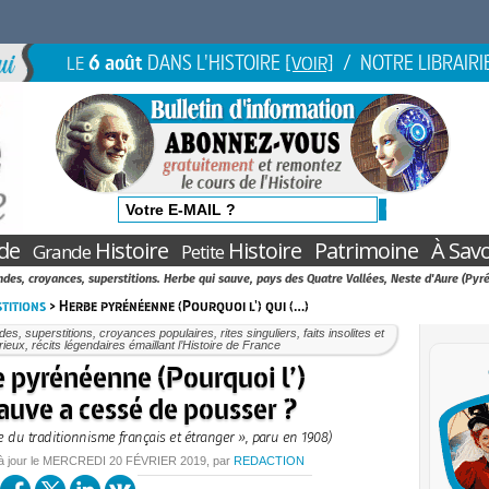
6 août
DANS L'HISTOIRE
/ NOTRE LIBRAIRI
LE
[VOIR]
de
Histoire
Histoire
Patrimoine
À Savo
Grande
Petite
des, croyances, superstitions. Herbe qui sauve, pays des Quatre Vallées, Neste d'Aure (Pyr
titions
> Herbe pyrénéenne (Pourquoi l') qui (…)
es, superstitions, croyances populaires, rites singuliers, faits insolites et
ieux, récits légendaires émaillant l’Histoire de France
 pyrénéenne (Pourquoi l’)
auve a cessé de pousser ?
e du traditionnisme français et étranger », paru en 1908)
à jour le
MERCREDI
20 FÉVRIER 2019
, par
REDACTION