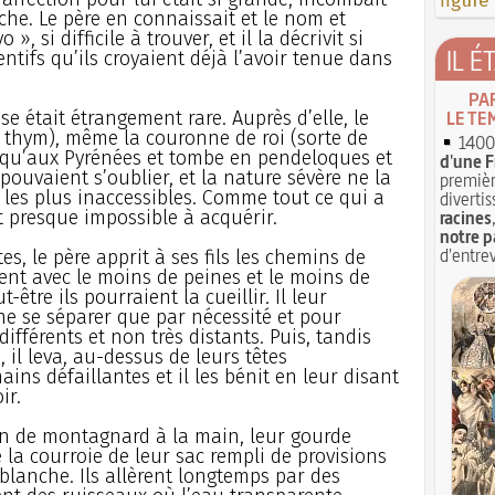
figure
rche. Le père en connaissait et le nom et
 », si difficile à trouver, et il la décrivit si
IL É
tifs qu’ils croyaient déjà l’avoir tenue dans
PA
se était étrangement rare. Auprès d’elle, le
LE TE
e thym), même la couronne de roi (sorte de
1400 
t qu’aux Pyrénées et tombe en pendeloques et
d'une F
ouvaient s’oublier, et la nature sévère ne la
premièr
 les plus inaccessibles. Comme tout ce qui a
divertis
it presque impossible à acquérir.
racines
notre p
d'entrev
, le père apprit à ses fils les chemins de
ent avec le moins de peines et le moins de
être ils pourraient la cueillir. Il leur
e se séparer que par nécessité et pour
différents et non très distants. Puis, tandis
 il leva, au-dessus de leurs têtes
ins défaillantes et il les bénit en leur disant
ir.
ton de montagnard à la main, leur gourde
e la courroie de leur sac rempli de provisions
blanche. Ils allèrent longtemps par des