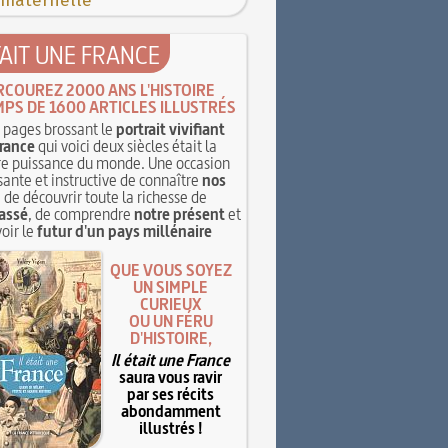
 maternelle
TAIT UNE FRANCE
RCOUREZ 2000 ANS L'HISTOIRE
MPS DE 1600 ARTICLES ILLUSTRÉS
pages brossant le
portrait vivifiant
rance
qui voici deux siècles était la
e puissance du monde. Une occasion
sante et instructive de connaître
nos
, de découvrir toute la richesse de
assé
, de comprendre
notre présent
et
oir le
futur d'un pays millénaire
QUE VOUS SOYEZ
UN SIMPLE
CURIEUX
OU UN FÉRU
D'HISTOIRE,
Il était une France
saura vous ravir
par ses récits
abondamment
illustrés !