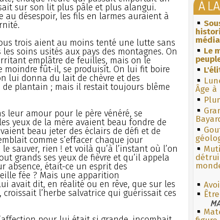
À L
sait sur son lit plus pâle et plus alangui.
 au désespoir, les fils en larmes auraient à
Sous
rnité.
histo
média
ous trois aient au moins tenté une lutte sans
Le m
 les soins usités aux pays des montagnes. On
peuple
irritant emplâtre de feuilles, mais on le
moindre fût-il, se produisît. On lui fit boire
L'él
on lui donna du lait de chèvre et des
Lun
 de plantain ; mais il restait toujours blême
Âge à 
Plum
Gra
ans leur amour pour le père vénéré, se
Bayar
 les yeux de la mère avaient beau fondre de
Gouf
aient beau jeter des éclairs de défi et de
géolo
semblait comme s’effacer chaque jour
e sauver, rien ! et voilà qu’à l’instant où l’on
Muti
tout grands ses yeux de fièvre et qu’il appela
détrui
monde
ur absence, était-ce un esprit des
eille fée ? Mais une apparition
lui avait dit, en réalité ou en rêve, que sur les
Avoi
croissait l’herbe salvatrice qui guérissait ces
Êtr
MA
Mate
’affection pour lui était si grande, incombait