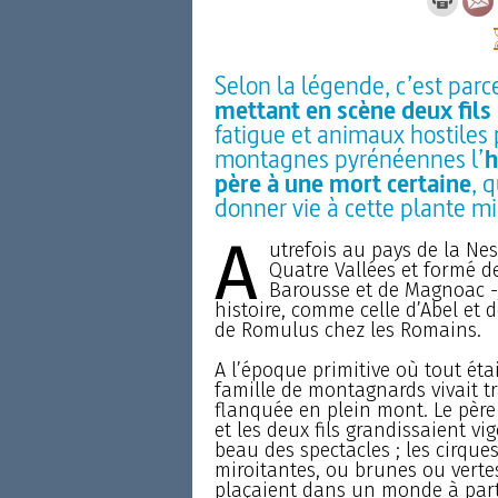
Selon la légende, c’est parce
mettant en scène deux fils
fatigue et animaux hostiles
montagnes pyrénéennes l’
h
père à une mort certaine
, 
donner vie à cette plante mi
A
utrefois au pays de la Ne
Quatre Vallées et formé des
Barousse et de Magnoac -, 
histoire, comme celle d’Abel et 
de Romulus chez les Romains.
A l’époque primitive où tout ét
famille de montagnards vivait t
flanquée en plein mont. Le père 
et les deux fils grandissaient vi
beau des spectacles ; les cirqu
miroitantes, ou brunes ou vertes
plaçaient dans un monde à part