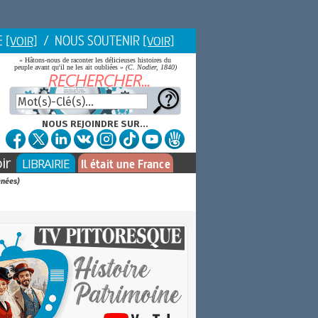
E
/ NOUS SOUTENIR
[VOIR]
[VOIR]
« Hâtons-nous de raconter les délicieuses histoires du
peuple avant qu'il ne les ait oubliées »
(C. Nodier, 1840)
NOUS REJOINDRE SUR...
ir
LIBRAIRIE
Il était une France
énées)