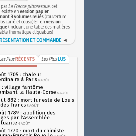
 par
La France pittoresque
, cet
 existe en
version papier
ant 3 volumes reliés
(couverture
dos carré et cousu) ET en
version
que
(incluant une table des matières
table thématique cliquables)
RÉSENTATION ET COMMANDE
◄
Les Plus
RÉCENTS
Les Plus
LUS
oût 1705 : chaleur
rdinaire à Paris
6 AOÛT
 : village fantôme
ombant la Haute-Corse
5 AOÛT
oût 882 : mort funeste de Louis
oi des Francs
5 AOÛT
oût 1789 : abolition des
lèges par l'Assemblée
ituante
4 AOÛT
oût 1770 : mort du chimiste
aume-François Rouelle