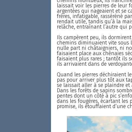
chemins montueux, ils franchire
laissait voir les pierres de leur f
argentées qui nageaient et se ca
frères, infatigable, rasséréné pa
rendait utile, tandis qu’à la mai
relâche, entraînant l’autre qui p
Ils campèrent peu, ils dormirent
chemins diminuaient vite sous le
nulle part ni châtaigniers, ni no
faisaient place aux chênaies séc
faisaient plus rares ; tantôt ils
ils arrivaient dans de verdoyante
Quand les pierres déchiraient le
pas pour arriver plus tôt aux tap
se laissait aller à se plaindre et
Dans les forêts de sapins sombr
pentes dont un côté à pic s’enf
dans les fougères, écartant les 
promise, ils étouffaient d’une c