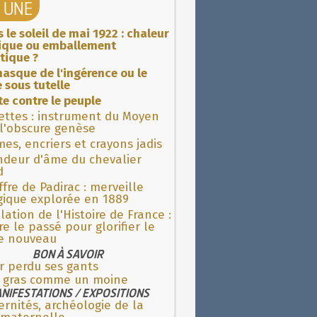
A UNE
 le soleil de mai 1922 : chaleur
rique ou emballement
tique ?
asque de l'ingérence ou le
 sous tutelle
ite contre le peuple
ettes : instrument du Moyen
l'obscure genèse
es, encriers et crayons jadis
ndeur d'âme du chevalier
d
fre de Padirac : merveille
gique explorée en 1889
lation de l'Histoire de France :
re le passé pour glorifier le
 nouveau
BON À SAVOIR
r perdu ses gants
e gras comme un moine
NIFESTATIONS / EXPOSITIONS
rnités, archéologie de la