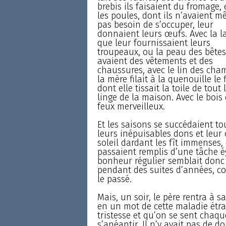
brebis ils faisaient du fromage, 
les poules, dont ils n’avaient 
pas besoin de s’occuper, leur
donnaient leurs œufs. Avec la l
que leur fournissaient leurs
troupeaux, ou la peau des bêtes,
avaient des vêtements et des
chaussures, avec le lin des cha
la mère filait à la quenouille le f
dont elle tissait la toile de tout 
linge de la maison. Avec le bois d
feux merveilleux.
Et les saisons se succédaient to
leurs inépuisables dons et leur 
soleil dardant les fît immenses, 
passaient remplis d’une tâche é
bonheur régulier semblait donc d
pendant des suites d’années, com
le passé.
Mais, un soir, le père rentra à 
en un mot de cette maladie étran
tristesse et qu’on se sent chaque
s’anéantir. Il n’y avait pas de 