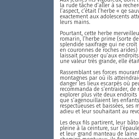
la rude tâche d’aller à sa reche
l’aspect, c’était l’herbe « qe sauvo
exactement aux adolescents atten
leurs mains.
Pourtant, cette herbe merveilleu
romarin, l’herbe prime (sorte d
splendide saxifrage qui ne croî
en couronnes de roches arides) p
laissait pousser qu’aux endroits
une valeur très grande, elle éta
Rassemblant ses forces mourantes
montagnes par où ils atteindrai
danger les lieux escarpés où peut-
recommanda de s’entraider, de n
explorer plus vite deux endroits 
que s’agenouillaient les enfants,
respectueuses et baissées, ses ma
adieu et leur souhaitant au revo
Les deux fils partirent, leur bâ
pleine à la ceinture, sur l’épaul
et leur grand manteau de laine 