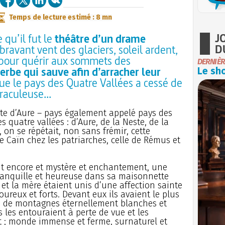
Temps de lecture estimé : 8 mn
J
 qu’il fut le
théâtre d’un drame
D
bravant vent des glaciers, soleil ardent,
 pour quérir aux sommets des
DERNIÈR
erbe qui sauve afin d’arracher leur
Le sho
que le pays des Quatre Vallées a cessé de
raculeuse...
ste d’Aure – pays également appelé pays des
 quatre vallées : d’Aure, de la Neste, de la
on se répétait, non sans frémir, cette
de Caïn chez les patriarches, celle de Rémus et
ait encore et mystère et enchantement, une
ranquille et heureuse dans sa maisonnette
et la mère étaient unis d’une affection sainte
goureux et forts. Devant eux ils avaient le plus
es de montagnes éternellement blanches et
 les entouraient à perte de vue et les
 ; monde immense et ferme, surnaturel et