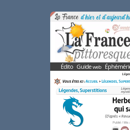
Édito
Guide
Éphéméri
web
Légen
Vous êtes ici :
Accueil
>
Légendes, Supers
Légendes, Superstitions
Légend
mystér
Herbe
qui s
(D’après « Revu
Publié / Mis 