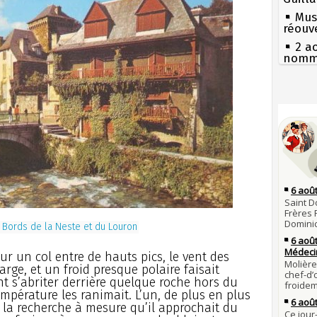
Mus
réouv
2 a
nommé
1er 
poign
Cléme
Séc
canicu
31 j
les m
27 
en fo
Ravail
30 j
Pie
Poula
mous
Poula
Qui
29 j
Tout
la pr
atten
. Bords de la Neste et du Louron
28 j
Fran
Robes
mort 
compl
ur un col entre de hauts pics, le vent des
Lan
large, et un froid presque polaire faisait
son é
27 j
ent s’abriter derrière quelque roche hors du
Bouvin
Gaulo
mpérature les ranimait. L’un, de plus en plus
l'empe
Bie
à la recherche à mesure qu’il approchait du
27 JUILL
d'espr