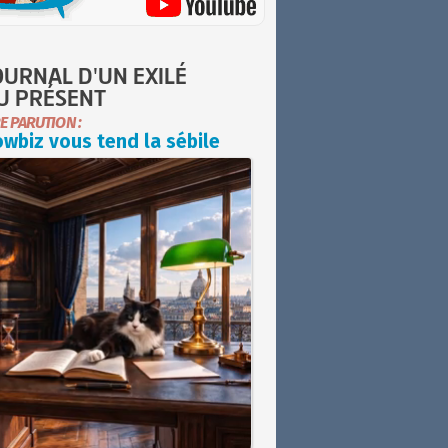
OURNAL D'UN EXILÉ
U PRÉSENT
E PARUTION :
wbiz vous tend la sébile