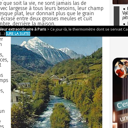
 que soit la vie, ne sont jamais las de
avec largesse à tous leurs besoins, leur champ
resque plat, leur donnait plus que le grain
Val
pit
n écrasé entre deux grosses meules et cuit
mbre, derrière la maison.
I
so
l'H
la
er
n
s,
ces,
t
ns
emps
s,
n
un
e
es