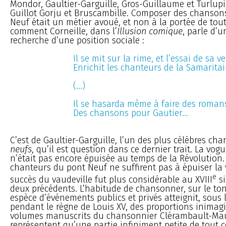
Mondor, Gaultier-Garguille, Gros-Guillaume et Turlupin
Guillot Gorju et Bruscambille. Composer des chanson
Neuf était un métier avoué, et non à la portée de tou
comment Corneille, dans l’
Illusion comique
, parle d’
recherche d’une position sociale :
Il se mit sur la rime, et l’essai de sa v
Enrichit les chanteurs de la Samaritai
(...)
Il se hasarda même à faire des roman
Des chansons pour Gautier...
C’est de Gaultier-Garguille, l’un des plus célèbres ch
neufs
, qu’il est question dans ce dernier trait. La vo
n’était pas encore épuisée au temps de la Révolution.
chanteurs du pont Neuf ne suffirent pas à épuiser la v
e
succès du vaudeville fut plus considérable au XVIII
si
deux précédents. L’habitude de chansonner, sur le ton
espèce d’événements publics et privés atteignit, sous 
pendant le règne de Louis XV, des proportions inimagi
volumes manuscrits du chansonnier Clérambault-Ma
représentent qu’une partie infiniment petite de tout ce