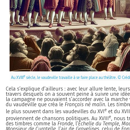
e
Au XVIII
siècle, le vaudeville travaille à se faire place au théâtre. © Crédi
Cela s’explique d’ailleurs : avec leur allure lente, leur
travers desquels on a souvent peine à suivre une idée
la campagne ne pouvaient s’accorder avec la marche vi
du vaudeville que créa le
Français né malin
. Les
timbr
e
le plus souvent dans les vaudevilles du XVI
et du XVII
e
proviennent de chansons politiques. Au XVIII
, nous 
des timbres comme la
Fronde
, l’
Échelle du Temple
,
Mad
Monsieur de Curatelle
, l’air de
Gravelines
, celui de
Fon