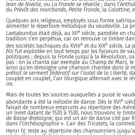
Jean de Nivelle
, ou
La Fronde se réveille
; dans l’
Antho
du
Prévôt des marchands
,
Petite Fronde
, la
Calottine
, e
Quelques airs religieux, employés sous forme satiriqu
alimenter le répertoire mélodique du vaudeville. La p
e
Laetabundus était déjà, au XII
siècle, parodiée en cha
tradition s’en perpétua, car on retrouve ce
timbre
dans
e
e
des sociétés bachiques du XVIII
et du XIX
siècle. La 
filii
fut exploitée en tout temps par les faiseurs de vau
politiques ; depuis la Fronde jusqu’à la Révolution, sa
pas : on la chanta par exemple au Champ de Mars, le 14
ainsi qu’en témoigne une chanson chantée
dans le 
prêtait le serment fédératif sur l’autel de la Liberté
, d
couplet en couplet, l’air liturgique alternait avec le 
ira
.
Mais de toutes les sources auxquelles a puisé le vaudev
e
abondante a été la mélodie de danse. Dès le XVI
siècl
faisait de nombreux emprunts au répertoire des méné
un livret datant de 1520 à 1530, nous trouvons le
timb
de Basse-Bretaigne
, qui est un air de danse cité par 
dans l’
Orchésographie
». L’air des
Tricotets
, la contre
Henri IV, reste au répertoire des chansonniers jusqu’a