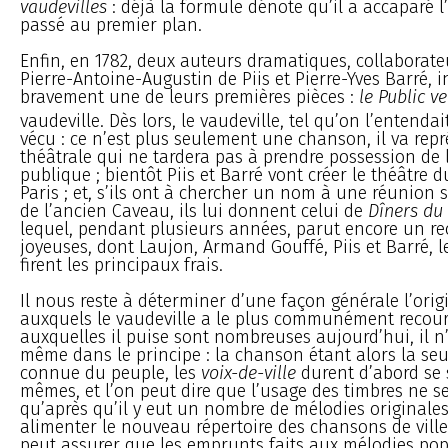
vaudevilles
: déjà la formule dénote qu’il a accaparé l’
passé au premier plan.
Enfin, en 1782, deux auteurs dramatiques, collaborate
Pierre-Antoine-Augustin de Piis et Pierre-Yves Barré, i
bravement une de leurs premières pièces :
le Public v
vaudeville. Dès lors, le vaudeville, tel qu’on l’entendai
vécu : ce n’est plus seulement une chanson, il va rep
théâtrale qui ne tardera pas à prendre possession de 
publique ; bientôt Piis et Barré vont créer le théâtre d
Paris ; et, s’ils ont à chercher un nom à une réunion 
de l’ancien Caveau, ils lui donnent celui de
Dîners du
lequel, pendant plusieurs années, parut encore un r
joyeuses, dont Laujon, Armand Gouffé, Piis et Barré, les
firent les principaux frais.
Il nous reste à déterminer d’une façon générale l’ori
auxquels le vaudeville a le plus communément recours
auxquelles il puise sont nombreuses aujourd’hui, il n
même dans le principe : la chanson étant alors la seu
connue du peuple, les
voix-de-ville
durent d’abord se s
mêmes, et l’on peut dire que l’usage des timbres ne s
qu’après qu’il y eut un nombre de mélodies originale
alimenter le nouveau répertoire des chansons de ville
peut assurer que les emprunts faits aux mélodies popu