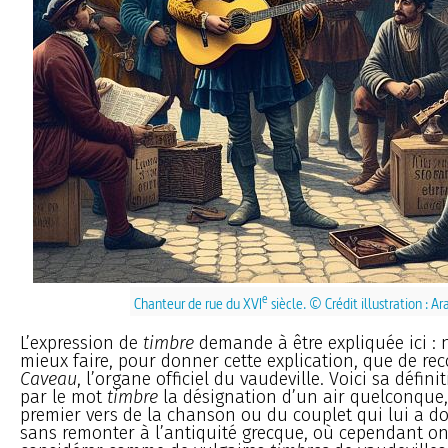
e
Chanteur de rue du XVI
siècle. © Crédit illustration : A
L’expression de
timbre
demande à être expliquée ici :
mieux faire, pour donner cette explication, que de rec
Caveau
, l’organe officiel du vaudeville. Voici sa défin
par le mot
timbre
la désignation d’un air quelconque, 
premier vers de la chanson ou du couplet qui lui a do
sans remonter à l’antiquité grecque, où cependant on 