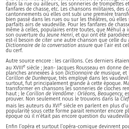
dans la rue ou ailleurs, les sonneries de trompettes et
fanfares de chasse, etc. Les chansons militaires, des 
cantonnements où elles ont subi une première transf
bien passé dans les rues ou sur les théâtres, où elle
parfaits airs de vaudeville. Pour les fanfares de chas
même à celles, populaires entre toutes, que Méhul a 
son ouverture du
Jeune Henri
, et qui ont été parodiée
est-il besoin de citer une autre chanson que celle du
Dictionnaire de la conversation
assure que l’air est ce
du cerf.
Autre source encore : les carillons. Ces derniers étaie
e
au XVIII
siècle ; Jean- Jacques Rousseau en donne de
planches annexées à son
Dictionnaire de musique
, et
Carillon de Dunkerque
, très employé dans les vaudevil
surtout, fut principalement grande à cette époque. Ma
transformer en chansons les sonneries de cloches re
haut ; le
Carillon de Vendôme : Orléans, Beaugency
, e
prouver. Non seulement nous le trouvons dans la
Cle
e
mais les auteurs du XVI
siècle en parlent en plus d’u
popularité sous cette forme parait remonter encore pl
époque où il n’était pas encore question du vaudevill
Enfin l’opéra et surtout l’opéra-comique devinrent po