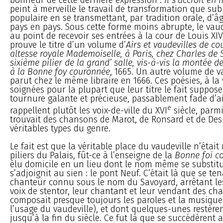
peint à merveille le travail de transformation que sub
populaire en se transmettant, par tradition orale, d’â
pays en pays. Sous cette forme moins abrupte, le vaud
au point de recevoir ses entrées à la cour de Louis XIV
prouve le titre d’un volume d’
Airs et vaudevilles de co
altesse royale Mademoiselle, à Paris, chez Charles de S
sixième pilier de la grand’ salle, vis-à-vis la montée d
à la Bonne foy couronnée
, 1665. Un autre volume de v
parut chez le même libraire en 1666. Ces poésies, à la 
soignées pour la plupart que leur titre le fait suppose
tournure galante et précieuse, passablement fade d’ail
e
rappellent plutôt les voix-de-ville du XVI
siècle, parmi
trouvait des chansons de Marot, de Ronsard et de Des
véritables types du genre.
Le fait est que la véritable place du vaudeville n’étai
piliers du Palais, fût-ce à l’enseigne de la
Bonne foi c
élu domicile en un lieu dont le nom même se substit
s’adjoignit au sien : le pont Neuf. C’était là que se te
chanteur connu sous le nom du Savoyard, arrêtant le
voix de stentor, leur chantant et leur vendant des ch
composait presque toujours les paroles et la musique
l’usage du vaudeville), et dont quelques-unes restère
jusqu’à la fin du siècle. Ce fut là que se succédèrent a