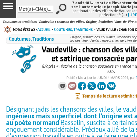
7 août 1834 : mort de l'inventeur du
semi-automatique Joseph-Marie Ja
continuateur des efforts de Vaucanson
perfectionné (…)
[LIRE
Coutumes et traditions. Vaudeville : chanson des villes. Origine, évolution. Vaux-de-Vire e
Vous êtes ici :
Accueil
>
Coutumes, Traditions
> Vaudeville : chanson d
Coutumes, Traditions
Origine, histoire des coutumes, traditions pop
locales, jeux d’antan, moeurs, art de vivre d
Vaudeville : chanson des vil
et satirique consacrée par
(D’après « Histoire de la chanson populaire en France » (p
1889)
Publié / Mis à jour le
LUNDI
4 MARS 2024
, par
Temps de lecture estimé : 
Désignant jadis les chansons des villes, le vaud
ingénieux mais superficiel dont l’origine est a
au poète normand
Basselin, suscita à certain
engouement considérable. Précieux allié de la 
d’expression travailla en outre à se faire une pl