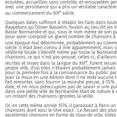
écoutées, accueillies sans contrôle, et renouvelées pen
avec une persistance qui a pris un véritable caractère
e
au commencement du XIX
siècle.
Quelques dates suffiront à rétablir les faits dans tout
Rappelons qu’Olivier Basselin, foulon au lieu dit les V
Basse Normandie et qui, sous le nom même de son pa
pour avoir composé un grand nombre de chansons à b
une époque mal déterminée, probablement au comm
siècle. Il était bien connu à Vire apparemment, mais 
célébrité locale s’étendît même par toute la Normandie.
chansons, ce qui n’est pas prouvé, celles-ci, d’ailleur
e
récrites et mises dans la langue du XVI
, furent recuei
propre ville, d’où elles n’étaient probablement jamais 
pour la première fois à la connaissance du public pa
Jean Le Houx en une édition dont il ne reste aucune t
fait remonter, sans fournir la moindre preuve, à 1576.
date, et ne nous préoccupons pas de savoir si une pub
dans une petite ville de Normandie était de nature à 
un instant des chansons ignorées la veille.
Or, en cette même année 1576, il paraissait à Paris un
chansons dont voici le titre exact :
Le Recueil des plus
excellentes chansons en forme de Vaux-de-ville, tirées