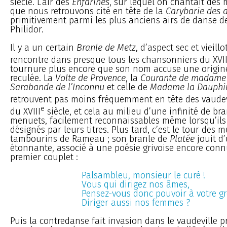
siècle. L’air des
Enfarinés
, sur lequel on chantait des
que nous retrouvons cité en tête de la
Carybarie des a
primitivement parmi les plus anciens airs de danse de
Philidor.
Il y a un certain
Branle de Metz
, d’aspect sec et vieillo
rencontre dans presque tous les chansonniers du XVII
tournure plus encore que son nom accuse une origi
reculée. La
Volte de Provence
, la
Courante de madame 
Sarabande de l’Inconnu
et celle de
Madame la Dauphi
retrouvent pas moins fréquemment en tête des vaudevi
e
du XVIII
siècle, et cela au milieu d’une infinité de bra
menuets, facilement reconnaissables même lorsqu’ils
désignés par leurs titres. Plus tard, c’est le tour des 
tambourins de Rameau ; son branle de
Platée
jouit d
étonnante, associé à une poésie grivoise encore con
premier couplet :
Palsambleu, monsieur le curé !
Vous qui dirigez nos âmes,
Pensez-vous donc pouvoir à votre gr
Diriger aussi nos femmes ?
Puis la contredanse fait invasion dans le vaudeville p