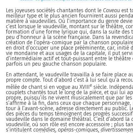
Les joyeuses sociétés chantantes dont le
Caveau
est to
meilleur type et le plus ancien fournirent aussi pen
matière à vaudevilles. Où l’importance du genre devie
c’est lorsque le vaudeville, montant sur le théâtre, co
formation d’une forme lyrique qui, dans la suite des t
peu d’honneur à la scène française. Dans la revendica
création de l’opéra-comique par la chanson populaire,
en droit d’occuper une place prééminente, car, initié 
vie mondaine et aux usages de la capitale, il put servi
d’intermédiaire actif et tout-puissant entre le théâtre 
parfois un peu gauche chanson populaire.
En attendant, le vaudeville travailla à se faire place 
propre compte. Tout d’abord c’est à lui seul qu’a reco
e
mêlée de chant si en vogue au XVIII
siècle. Indépen
couplets chantés tout le long de la pièce, et qui lui 
propre, puisqu’ils ne vivent musicalement que par les 
s’affirme à la fin, dans ceux que chaque personnage,
tour à l’avant-scène, adresse directement au public.
des pièces du temps témoignent des progrès successifs
vaudeville dans le domaine théâtral. C’est d’abord la
vaudeville
, où son rôle est encore accessoire ; plus tar
s’intitulent
comédies
,
opéras-comiques
,
divertissemen