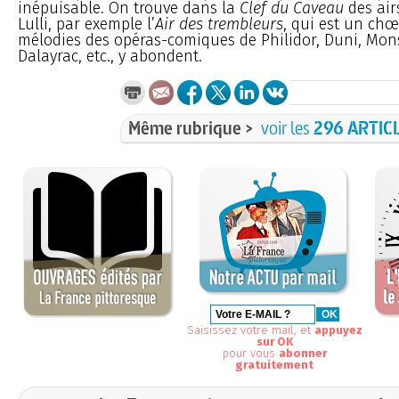
inépuisable. On trouve dans la
Clef du Caveau
des air
Lulli, par exemple l’
Air des trembleurs
, qui est un chœ
mélodies des opéras-comiques de Philidor, Duni, Mons
Dalayrac, etc., y abondent.
Même rubrique >
voir les
296 ARTIC
Saisissez votre mail, et
appuyez
sur OK
pour vous
abonner
gratuitement