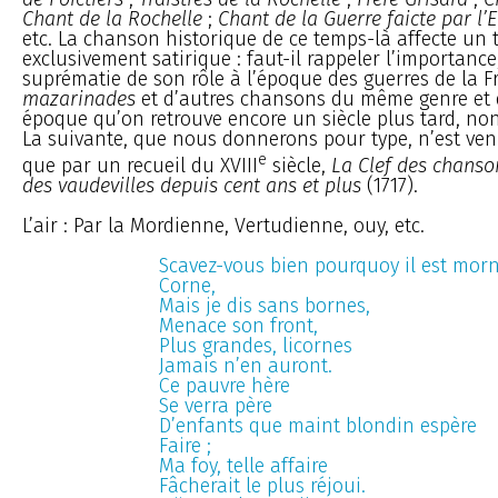
Chant de la Rochelle
;
Chant de la Guerre faicte par l
etc. La chanson historique de ce temps-là affecte un
exclusivement satirique : faut-il rappeler l’importance
suprématie de son rôle à l’époque des guerres de la Fr
mazarinades
et d’autres chansons du même genre et
époque qu’on retrouve encore un siècle plus tard, non
La suivante, que nous donnerons pour type, n’est ve
e
que par un recueil du XVIII
siècle,
La Clef des chanso
des vaudevilles depuis cent ans et plus
(1717).
L’air : Par la Mordienne, Vertudienne, ouy, etc.
Scavez-vous bien pourquoy il est mor
Corne,
Mais je dis sans bornes,
Menace son front,
Plus grandes, licornes
Jamais n’en auront.
Ce pauvre hère
Se verra père
D’enfants que maint blondin espère
Faire ;
Ma foy, telle affaire
Fâcherait le plus réjoui.