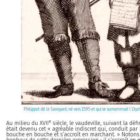
Philippot dit le Savoyard, né vers 1595 et qui se surnommait l’
Orph
e
Au milieu du XVII
siècle, le vaudeville, suivant la déf
était devenu cet « agréable indiscret qui, conduit par
bouche en bouche et s’accroît en marchant. » Notons
bonheur de cette dernière expression :
il s’accroît en