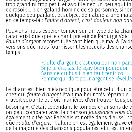
trop grand ni trop petit, et avoit le nez un peu aquili
de rasoir,... bien galand homme de sa personne, sinon 
quelque peu paillard, et subject de nature à une mal
en ce temps-là :
Faulte d’argent, c’est douleur non pare
Pouvions-nous espérer tomber sur un type de la chan
caractéristique que le chant préféré de Panurge Voic
Faulte d’argent
reconstituée tant bien que mal à l’aid
versions que nous fournissent les recueils des chans
temps :
Faulte d’argent, c’est douleur non parei
Si je le dis, las. Je sçay bien pourquoi.
Sans de quibus il s’en faut tenir coi.
Femme qui dort pour argent se réveille
Le chant est bien mélancolique pour être celui d’u
chez qui
faulte d’argent
était malheur très réparable,
« avoit soixante et trois manières d’en trouver tousjo
besoing ». C’était cependant le ton des chansons de vi
on peut comparer avec la chanson
Jouissance vous d
également citée par Rabelais et notée dans d’aussi n
que
Faulte d’argent
; l’allure en est également grave et 
de la majorité des chansons populaires, et il est inté