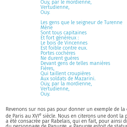
Oüy, par le mordienne,
Vertudienne,
Oüy.
Les gens que le seigneur de Turenne
Mène
Sont tous capitaines
Et fort généreux :
Le bois de Vincennes
Est foible contre eux.
Portes cochères
Ne durent guères
Devant gens de telles manières
Fières,
Qui taillent croupières
Aux soldats de Mazarini.
Oüy, par la mordienne,
Vertudienne,
Oüy.
Revenons sur nos pas pour donner un exemple de la
e
de Paris au XVI
siècle. Nous en citerons une dont la p
a été consacrée par Rabelais, qui en fait, pour ainsi dir
du personnage de Panurge. « Panurge estoit de statu