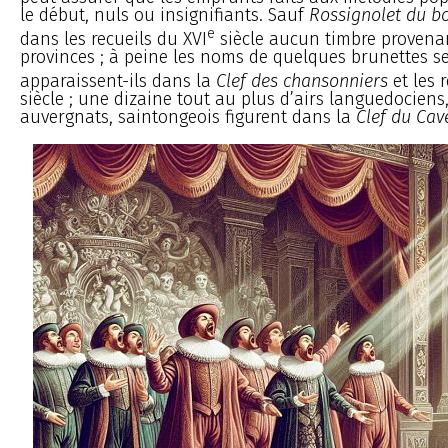
le début, nuls ou insignifiants. Sauf
Rossignolet du bo
e
dans les recueils du XVI
siècle aucun timbre provena
provinces ; à peine les noms de quelques brunettes s
apparaissent-ils dans la
Clef des chansonniers
et les r
siècle ; une dizaine tout au plus d’airs languedociens
auvergnats, saintongeois figurent dans la
Clef du Cav