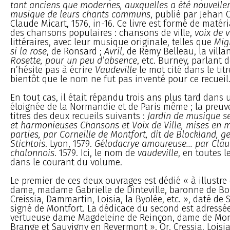
tant anciens que modernes, auxquelles a été nouvelle
musique de leurs chants communs
, publié par Jehan 
Claude Micart, 1576, in-16. Ce livre est formé de matér
des chansons populaires : chansons de ville,
voix de v
littéraires, avec leur musique originale, telles que
Mig
si la rose
, de Ronsard ;
Avril
, de Remy Belleau, la villa
Rosette, pour un peu d’absence
, etc. Burney, parlant 
n’hésite pas à écrire
Vaudeville
le mot cité dans le titr
bientôt que le nom ne fut pas inventé pour ce recueil
En tout cas, il était répandu trois ans plus tard dans 
éloignée de la Normandie et de Paris même ; la preuve
titres des deux recueils suivants :
Jardin de musique s
et harmonieuses Chansons et Voix de Ville, mises en 
parties, par Corneille de Montfort, dit de Blockland, 
Stichtois
. Lyon, 1579.
Gélodacrye amoureuse... par Clau
chalonnois
. 1579. Ici, le nom de
vaudeville
, en toutes l
dans le courant du volume.
Le premier de ces deux ouvrages est dédié « à illustre
dame, madame Gabrielle de Dinteville, baronne de B
Creissia, Dammartin, Loisia, la Byolée, etc. », daté de
signé de Montfort. La dédicace du second est adressée
vertueuse dame Magdeleine de Reinçon, dame de Mont
Brange et Sauvigny en Revermont ». Or, Cressia, Loisi