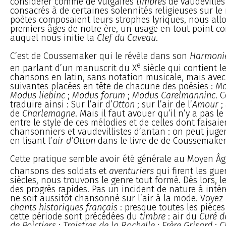
considérer comme de vulgaires
timbres
de vaudeville
consacrés à de certaines solennités religieuses sur le
poètes composaient leurs strophes lyriques, nous allo
premiers âges de notre ère, un usage en tout point c
auquel nous initie la
Clef du Caveau
.
C’est de Coussemaker qui le révèle dans son
Harmoni
e
en parlant d’un manuscrit du X
siècle qui contient l
chansons en latin, sans notation musicale, mais avec 
suivantes placées en tête de chacune des poésies :
Mo
Modus liebinc
;
Modus forum
;
Modus Carelmanninc
. 
traduire ainsi : Sur l’air d’
Otton
; sur l’air de l’
Amour
;
de
Charlemagne
. Mais il faut avouer qu’il n’y a pas l
entre le style de ces mélodies et de celles dont faisai
chansonniers et vaudevillistes d’antan : on peut juger
en lisant l’
air d’Otton
dans le livre de de Coussemaker
Cette pratique semble avoir été générale au Moyen Âge
chansons des soldats et
aventuriers
qui firent les gue
siècles, nous trouvons le genre tout formé. Dès lors, le
des progrès rapides. Pas un incident de nature à intér
ne soit aussitôt chansonné sur l’air à la mode. Voyez
chants historiques français
: presque toutes les pièces
cette période sont précédées du
timbre
: air du
Curé d
de Poictiers
;
Traistres de la Rochelle
;
Frère Grisard
;
C