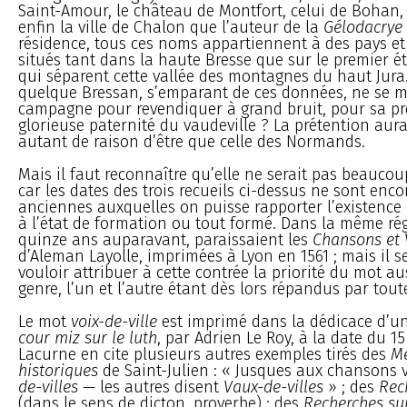
Saint-Amour, le château de Montfort, celui de Bohan,
enfin la ville de Chalon que l’auteur de la
Gélodacrye
résidence, tous ces noms appartiennent à des pays et 
situés tant dans la haute Bresse que sur le premier ét
qui séparent cette vallée des montagnes du haut Jura
quelque Bressan, s’emparant de ces données, ne se me
campagne pour revendiquer à grand bruit, pour sa pro
glorieuse paternité du vaudeville ? La prétention aur
autant de raison d’être que celle des Normands.
Mais il faut reconnaître qu’elle ne serait pas beauco
car les dates des trois recueils ci-dessus ne sont enco
anciennes auxquelles on puisse rapporter l’existence 
à l’état de formation ou tout formé. Dans la même régio
quinze ans auparavant, paraissaient les
Chansons et V
d’Aleman Layolle, imprimées à Lyon en 1561 ; mais il se
vouloir attribuer à cette contrée la priorité du mot a
genre, l’un et l’autre étant dès lors répandus par tout
Le mot
voix-de-ville
est imprimé dans la dédicace d’u
cour miz sur le luth
, par Adrien Le Roy, à la date du 15 
Lacurne en cite plusieurs autres exemples tirés des
M
historiques
de Saint-Julien : « Jusques aux chansons 
de-villes
— les autres disent
Vaux-de-villes
» ; des
Rec
(dans le sens de dicton, proverbe) ; des
Recherches sur