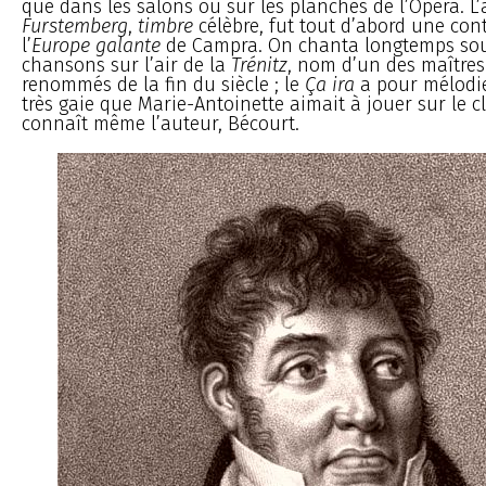
que dans les salons ou sur les planches de l’Opéra. L’a
Furstemberg
,
timbre
célèbre, fut tout d’abord une con
l’
Europe galante
de Campra. On chanta longtemps sous
chansons sur l’air de la
Trénitz
, nom d’un des maîtres
renommés de la fin du siècle ; le
Ça ira
a pour mélodi
très gaie que Marie-Antoinette aimait à jouer sur le c
connaît même l’auteur, Bécourt.