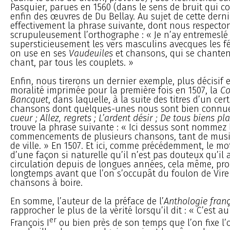
Pasquier, parues en 1560 (dans le sens de bruit qui cour
enfin des œuvres de Du Bellay. Au sujet de cette derniè
effectivement la phrase suivante, dont nous respecto
scrupuleusement l’orthographe : « Je n’ay entremeslé 
supersticieusement les vers masculins avecques les 
on use en ses
Vaudeuiles
et chansons, qui se chante
chant, par tous les couplets. »
Enfin, nous tirerons un dernier exemple, plus décisif 
moralité imprimée pour la première fois en 1507, la
Co
Bancquet
, dans laquelle, à la suite des titres d’un ce
chansons dont quelques-unes nous sont bien connue
cueur ; Allez, regrets ; L’ardent désir ; De tous biens pl
trouve la phrase suivante : « Ici dessus sont nommez 
commencements de plusieurs chansons, tant de musi
de ville. » En 1507. Et ici, comme précédemment, le mo
d’une façon si naturelle qu’il n’est pas douteux qu’il a
circulation depuis de longues années, cela même, pr
longtemps avant que l’on s’occupât du foulon de Vire 
chansons à boire.
En somme, l’auteur de la préface de l’
Anthologie fran
rapprocher le plus de la vérité lorsqu’il dit : « C’est a
er
François I
ou bien près de son temps que l’on fixe l’