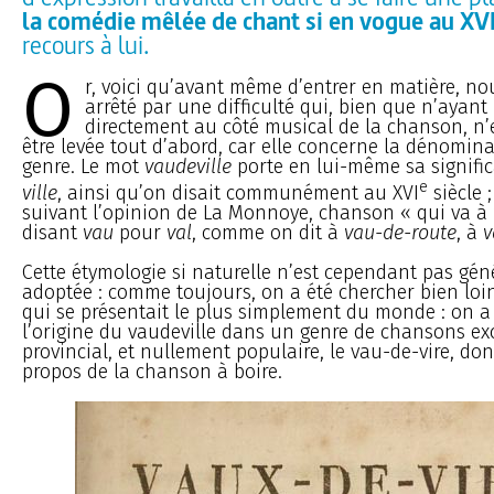
la comédie mêlée de chant si en vogue au XVII
recours à lui.
O
r, voici qu’avant même d’entrer en matière, n
arrêté par une difficulté qui, bien que n’ayant 
directement au côté musical de la chanson, n’
être levée tout d’abord, car elle concerne la dénomi
genre. Le mot
vaudeville
porte en lui-même sa signific
e
ville
, ainsi qu’on disait communément au XVI
siècle 
suivant l’opinion de La Monnoye, chanson « qui va à
disant
vau
pour
val
, comme on dit à
vau-de-route
, à
v
Cette étymologie si naturelle n’est cependant pas gé
adoptée : comme toujours, on a été chercher bien loi
qui se présentait le plus simplement du monde : on a
l’origine du vaudeville dans un genre de chansons ex
provincial, et nullement populaire, le vau-de-vire, don
propos de la chanson à boire.