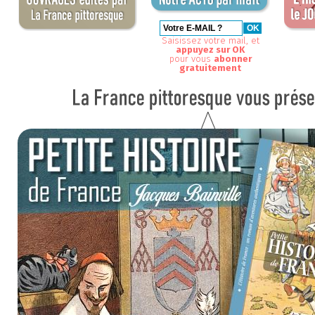
Saisissez votre mail, et
appuyez sur OK
pour vous
abonner
gratuitement