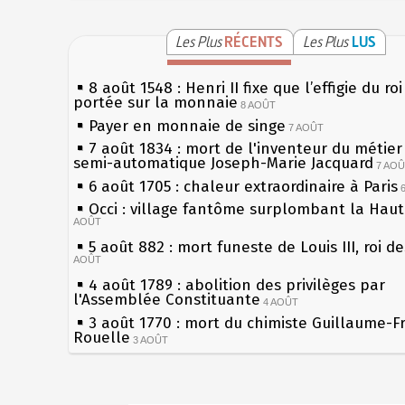
Les Plus
RÉCENTS
Les Plus
LUS
8 août 1548 : Henri II fixe que l’effigie du ro
portée sur la monnaie
8 AOÛT
Payer en monnaie de singe
7 AOÛT
7 août 1834 : mort de l'inventeur du métier 
semi-automatique Joseph-Marie Jacquard
7 AO
6 août 1705 : chaleur extraordinaire à Paris
Occi : village fantôme surplombant la Hau
AOÛT
5 août 882 : mort funeste de Louis III, roi d
AOÛT
4 août 1789 : abolition des privilèges par
l'Assemblée Constituante
4 AOÛT
3 août 1770 : mort du chimiste Guillaume-F
Rouelle
3 AOÛT
Musée Jean de La Fontaine : réouverture a
rénovation
2 AOÛT
2 août 1802 : Bonaparte est nommé consul 
Sécheresses (Grandes), étés caniculaires à 