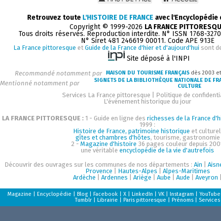
Retrouvez toute
L'HISTOIRE DE FRANCE
avec l'Encyclopédie
Copyright © 1999-2026
LA FRANCE PITTORESQ
Tous droits réservés. Reproduction interdite. N° ISSN 1768-327
N° Siret 481 246619 00011. Code APE 913E
La France pittoresque
et
Guide de la France d'hier et d'aujourd'hui
sont d
Site déposé à l'INPI
Recommandé notamment par
MAISON DU TOURISME FRANÇAIS
dès 2003 e
SIGNETS DE LA BIBLIOTHÈQUE NATIONALE DE FR
Mentionné notamment par
CULTURE
Services La France pittoresque
|
Politique de confidenti
L'événement historique du jour
LA FRANCE PITTORESQUE :
1 - Guide en ligne des
richesses de la France d'h
1999 :
Histoire de France, patrimoine historique
et culturel
gîtes et chambres d'hôtes
, tourisme, gastronomie
2 -
Magazine d'histoire
36 pages couleur depuis 200
une véritable
encyclopédie de la vie d'autrefois
Découvrir des ouvrages sur les communes de nos départements :
Ain
|
Aisn
Provence
|
Hautes-Alpes
|
Alpes-Maritimes
Ardèche
|
Ardennes
|
Ariège
|
Aube
|
Aude
|
Aveyron
Magazine
|
Encyclopédie
|
Blog
|
Facebook
|
X
|
LinkedIn
|
VK
|
Instagram
|
YouTube
Tumblr
|
Librairie
|
Paris pittoresque
|
Prénoms
|
Services