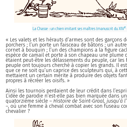
e
La Chasse : un chien imitant ses maîtres (manuscrit du XIV
« Les valets et les hérauts d’armes sont des garçons d
porchers ; l’un porte un faisceau de bâtons ; un autr
cornet à bouquin ; l’un des champions a la figure ca
espèce de camail et porte à son chapeau une plume de
étaient peut-être les délassements du peuple, car le
peuple ont toujours cherché à copier les grands. Il es
que ce ne soit qu’un caprice des sculpteurs qui, à cet
mettaient un certain mérite à produire des objets fan
propres à récréer les oisifs. »
Ainsi les tournois perdaient de leur crédit dans l’espr
L’idée de parodie n’est-elle pas bien marquée dans u
quatorzième siècle –
Histoire de Saint-Graal, jusqu’à 
–, où une femme à cheval combat avec son fuseau co
chevalier ?