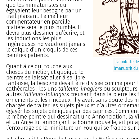
que les miniaturistes qui
égayaient leur besogne par un
trait plaisant. Le meilleur
commentateur en pareille
matière sera le plus humble. Il
devra plus dessiner qu’écrire, et
les inductions les plus
ingénieuses ne vaudront jamais
le calque d’un croquis de ces
peintres patients.
La Toilette 
Quant à ce qui touche aux
(manuscrit du
choses du métier, et quoique le
peintre se laissât aller à sa libre
fantaisie, la besogne devait être divisée comme pour 
cathédrales : les uns
tailleurs-imagiers
ou sculpteurs 
autres
tailleurs-folliagers
creusant dans la pierre les f
ornements et les rinceaux. Il y avait sans doute des m
chargés de traiter les sujets pieux et d’autres ornema
égayer les sujets bibliques par des caprices. Commen
le même peintre qui dessinait une Annonciation, la Vi
et un Ange lui annonçant la bonne nouvelle, ait pu a
l’entourage de la miniature un Fou qui se frappe sur l
« Le but, dit Le Roux de Lincy dans la
Notice sur la ve