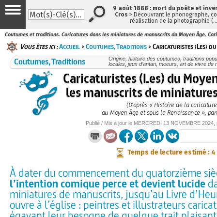
9 août 1888 : mort du poète et inve
Cros
> Découvrant le phonographe, con
réalisation de la photographie (
Coutumes et traditions. Caricatures dans les miniatures de manuscrits du Moyen Âge. Caric
Vous êtes ici :
Accueil
>
Coutumes, Traditions
> Caricaturistes (Les) d
Coutumes, Traditions
Origine, histoire des coutumes, traditions popu
locales, jeux d’antan, moeurs, art de vivre de
Caricaturistes (Les) du Moye
les manuscrits de miniature
(D’après « Histoire de la caricature
au Moyen Âge et sous la Renaissance », par
Publié / Mis à jour le
MERCREDI
13 NOVEMBRE 2024
,
Temps de lecture estimé : 4
À dater du commencement du quatorzième sièc
l’intention comique perce et devient lucide
da
miniatures de manuscrits, jusqu’au Livre d’Heu
ouvre à l’église : peintres et illustrateurs caricat
égayant leur besogne de quelque trait plaisant