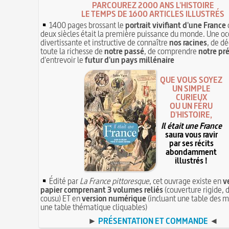
PARCOUREZ 2000 ANS L'HISTOIRE
LE TEMPS DE 1600 ARTICLES ILLUSTRÉS
1400 pages brossant le
portrait vivifiant d'une France
deux siècles était la première puissance du monde. Une oc
divertissante et instructive de connaître
nos racines
, de dé
toute la richesse de
notre passé
, de comprendre
notre pr
d'entrevoir le
futur d'un pays millénaire
QUE VOUS SOYEZ
UN SIMPLE
CURIEUX
OU UN FÉRU
D'HISTOIRE,
Il était une France
saura vous ravir
par ses récits
abondamment
illustrés !
Édité par
La France pittoresque
, cet ouvrage existe en
v
papier comprenant 3 volumes reliés
(couverture rigide, d
cousu) ET en
version numérique
(incluant une table des m
une table thématique cliquables)
►
PRÉSENTATION ET COMMANDE
◄