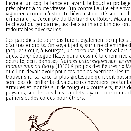
lièvre et un coq, la lance en avant, le bouclier protége
précipitent à toute vitesse l’un contre l’autre et s’env
vigoureux coups d’estoc. Le lièvre est monté sur un ch
un renard ; à l’exemple du Bertrand de Robert-Macair
le cheval du gendarme, les deux animaux timides ont
redoutables adversaires.
Ces parodies de tournois furent également sculptées 
d’autres endroits. On voyait jadis, sur une cheminée d
Jacques Cœur, à Bourges, un carrousel de chevaliers
ânes. L’archéologue Hazé, qui a dessiné la cheminée a
détruite, écrit dans ses
Notices pittoresques sur les an
monuments du Berry
(1840) à propos des figures : « Ma
que l’on devait avoir pour ces nobles exercices (les t
trouvons ici la farce la plus grotesque qu’il soit possib
sont pas de brillants et valeureux chevaliers, portant
armures et montés sur de fougueux coursiers, mais d
paysans, sur de paisibles baudets, ayant pour rondac
paniers et des cordes pour étriers.