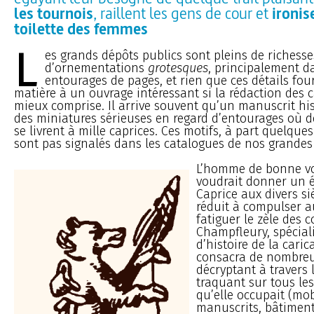
les tournois
, raillent les gens de cour et
ironis
toilette des femmes
L
es grands dépôts publics sont pleins de richesse
d’ornementations
grotesques
, principalement d
entourages de pages, et rien que ces détails fou
matière à un ouvrage intéressant si la rédaction des c
mieux comprise. Il arrive souvent qu’un manuscrit hi
des miniatures sérieuses en regard d’entourages où
se livrent à mille caprices. Ces motifs, à part quelque
sont pas signalés dans les catalogues de nos grandes
L’homme de bonne vo
voudrait donner un 
Caprice aux divers siè
réduit à compulser a
fatiguer le zèle des 
Champfleury, spécial
d’histoire de la caric
consacra de nombreu
décryptant à travers l
traquant sur tous le
qu’elle occupait (mobi
manuscrits, bâtiments