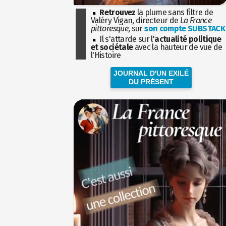
Retrouvez
la plume sans filtre de
Valéry Vigan, directeur de
La France
pittoresque
, sur
son compte SUBSTACK
Il s'attarde sur l'
actualité politique
et sociétale
avec la hauteur de vue de
l'Histoire
JOURNAL D'UN EXILÉ
DU PRÉSENT