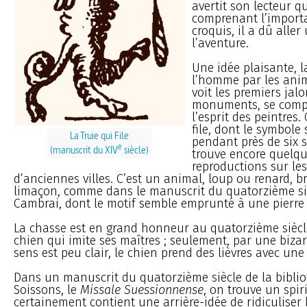
avertit son lecteur q
comprenant l’import
croquis, il a dû aller
l’aventure.
Une idée plaisante, l
l’homme par les ani
voit les premiers jalo
monuments, se comp
l’esprit des peintres. 
file, dont le symbole
La Truie qui File
pendant près de six s
e
(manuscrit du XIV
siècle)
trouve encore quelq
reproductions sur le
d’anciennes villes. C’est un animal, loup ou renard, 
limaçon, comme dans le manuscrit du quatorzième si
Cambrai, dont le motif semble emprunté à une pierre 
La chasse est en grand honneur au quatorzième siècle
chien qui imite ses maîtres ; seulement, par une bizar
sens est peu clair, le chien prend des lièvres avec une 
Dans un manuscrit du quatorzième siècle de la bibli
Soissons, le
Missale Suessionnense
, on trouve un spir
certainement contient une arrière-idée de ridiculiser 