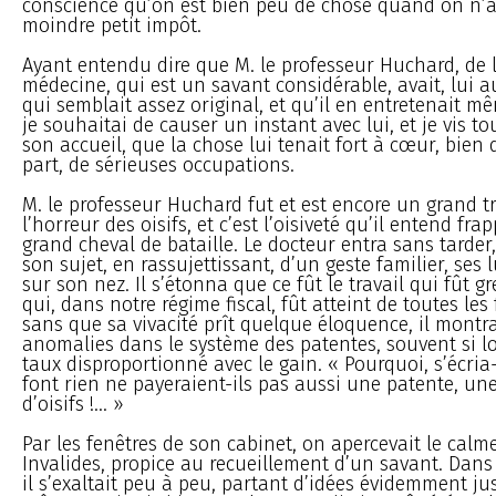
conscience qu’on est bien peu de chose quand on n’a
moindre petit impôt.
Ayant entendu dire que M. le professeur Huchard, de 
médecine, qui est un savant considérable, avait, lui au
qui semblait assez original, et qu’il en entretenait mê
je souhaitai de causer un instant avec lui, et je vis to
son accueil, que la chose lui tenait fort à cœur, bien q
part, de sérieuses occupations.
M. le professeur Huchard fut et est encore un grand tra
l’horreur des oisifs, et c’est l’oisiveté qu’il entend fra
grand cheval de bataille. Le docteur entra sans tarder,
son sujet, en rassujettissant, d’un geste familier, ses 
sur son nez. Il s’étonna que ce fût le travail qui fût g
qui, dans notre régime fiscal, fût atteint de toutes les
sans que sa vivacité prît quelque éloquence, il montr
anomalies dans le système des patentes, souvent si l
taux disproportionné avec le gain. « Pourquoi, s’écria-
font rien ne payeraient-ils pas aussi une patente, un
d’oisifs !... »
Par les fenêtres de son cabinet, on apercevait le cal
Invalides, propice au recueillement d’un savant. Dans
il s’exaltait peu à peu, partant d’idées évidemment jus