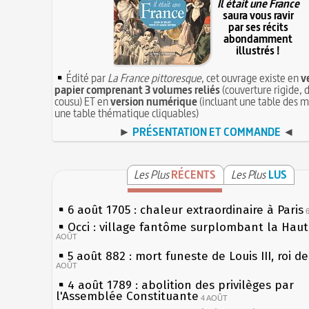
Il était une France
saura vous ravir
par ses récits
abondamment
illustrés !
Édité par
La France pittoresque
, cet ouvrage existe en
v
papier comprenant 3 volumes reliés
(couverture rigide, d
cousu) ET en
version numérique
(incluant une table des m
une table thématique cliquables)
►
PRÉSENTATION ET COMMANDE
◄
Les Plus
RÉCENTS
Les Plus
LUS
6 août 1705 : chaleur extraordinaire à Paris
Occi : village fantôme surplombant la Hau
AOÛT
5 août 882 : mort funeste de Louis III, roi d
AOÛT
4 août 1789 : abolition des privilèges par
l'Assemblée Constituante
4 AOÛT