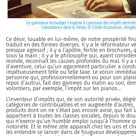
Le guérisseur du budget s’ingénie à concevoir des impôts destin
l’abondance dans le Trésor. © Crédit illustration : Aragh
Ce désir, louable en lui-même, de notre prospérité fin
traduit en des formes diverses. Il y a le réformateur 
presque agressif ; il y a l’apôtre, fertile en brochures, 
sous la main ; il y a le philosophe qui, ayant considér
monde, reconnaît les causes profondes du mal. Il y a
d’aventure, celui qu’un agacement particulier a cond
impétueusement telle ou telle taxe. Le voisin immédia
personne qui, professionnellement ou pour son plaisi
repos d’autrui, fait des gammes du matin au soir, d
volontiers, par exemple, l’impôt sur les pianos...
L’inventeur d’impôts qui, de son autorité privée, dégr
catégories de contribuables et en augmente d’autres,
produits dont on ne s’était pas encore avisé, qui fait l
appartient à toutes les classes sociales, depuis le dou
qui n’exerce qu’un humble emploi jusqu’à l’homme qu
notoriété. Et le même zèle apparaît chez les uns et che
les entendre se lancer dans de fougueux développeme