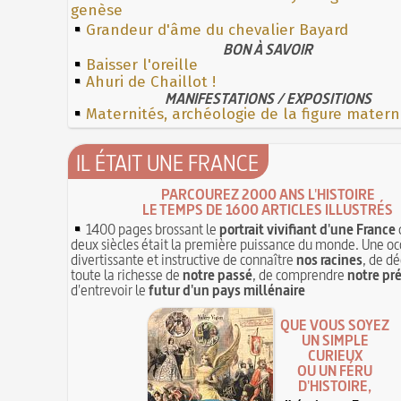
genèse
Grandeur d'âme du chevalier Bayard
BON À SAVOIR
Baisser l'oreille
Ahuri de Chaillot !
MANIFESTATIONS / EXPOSITIONS
Maternités, archéologie de la figure matern
IL ÉTAIT UNE FRANCE
PARCOUREZ 2000 ANS L'HISTOIRE
LE TEMPS DE 1600 ARTICLES ILLUSTRÉS
1400 pages brossant le
portrait vivifiant d'une France
deux siècles était la première puissance du monde. Une oc
divertissante et instructive de connaître
nos racines
, de dé
toute la richesse de
notre passé
, de comprendre
notre pr
d'entrevoir le
futur d'un pays millénaire
QUE VOUS SOYEZ
UN SIMPLE
CURIEUX
OU UN FÉRU
D'HISTOIRE,