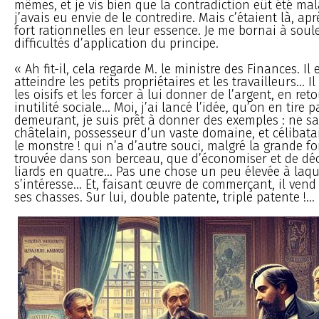
mêmes, et je vis bien que la contradiction eût été mala
j’avais eu envie de le contredire. Mais c’étaient là, ap
fort rationnelles en leur essence. Je me bornai à soule
difficultés d’application du principe.
« Ah fit-il, cela regarde M. le ministre des Finances. Il 
atteindre les petits propriétaires et les travailleurs... 
les oisifs et les forcer à lui donner de l’argent, en ret
inutilité sociale... Moi, j’ai lancé l’idée, qu’on en tire pa
demeurant, je suis prêt à donner des exemples : ne sai
châtelain, possesseur d’un vaste domaine, et célibatai
le monstre ! qui n’a d’autre souci, malgré la grande fo
trouvée dans son berceau, que d’économiser et de d
liards en quatre... Pas une chose un peu élevée à laque
s’intéresse... Et, faisant œuvre de commerçant, il vend
ses chasses. Sur lui, double patente, triple patente !...