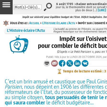
6 août 1705 : chaleur extraordinair
jour-là, le thermomètre dont se servait
plus de deux (…)
[LIRE]
Impôt sur oisiveté pour équilibre budget de l'Etat. Déficit budgétaire. De
Vous êtes ici :
Accueil
>
L’Histoire éclaire l’Actu
> Impôt sur l'oisiveté
L’Histoire éclaire l’Actu
L’actualité au prisme de l’Histoire, ou quand l’His
Regard historique sur les événements faisant l
Impôt sur l’oisive
pour combler le déficit bu
(D’après « Le Petit Parisien », paru en 
Publié / Mis à jour le
LUNDI
28 OCTOBRE 2024
, pa
Temps de lecture estimé : 3
C’est un brin amusé et caustique que Paul Gini
Parisien
, nous dépeint en 1906 les différentes 
réformateurs de l’Etat, du possesseur de fonct
au simple citoyen,
tous persuadés de tenir le
qui saura combler
le déficit budgétaire...