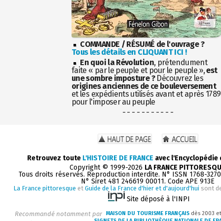
COMMANDE / RÉSUMÉ de l'ouvrage ?
Tous les détails en CLIQUANT ICI !
En quoi la Révolution
, prétendument
faite « par le peuple et pour le peuple »,
est
une sombre imposture ?
Découvrez les
origines anciennes de ce bouleversement
et les expédients utilisés avant et après 1789
pour l'imposer au peuple
- - - - - - - - - - -
Retrouvez toute
L'HISTOIRE DE FRANCE
avec l'Encyclopédie
Copyright © 1999-2026
LA FRANCE PITTORESQ
Tous droits réservés. Reproduction interdite. N° ISSN 1768-327
N° Siret 481 246619 00011. Code APE 913E
La France pittoresque
et
Guide de la France d'hier et d'aujourd'hui
sont d
Site déposé à l'INPI
Recommandé notamment par
MAISON DU TOURISME FRANÇAIS
dès 2003 e
SIGNETS DE LA BIBLIOTHÈQUE NATIONALE DE FR