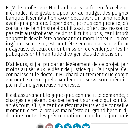
Et M. le professeur Huchard, dans sa foi en l’excellen
méthode, fit le geste d’apporter au budget des poignée
banque. Il semblait en avoir découvert un amoncellem
avait qu’à prendre. Cependant, je crus comprendre, d’
conta, que le ministre à qui il avait offert ces ressourc
pas fait aussitôt état, ce dont il fut surpris, car l’impôt
apportait devait être abondant et moralisateur. La co
ingénieuse en soi, est peut-être encore dans une for
nuageuse, et ceux qui ont mission de veiller sur les f
publiques ont l’habitude d’exiger plus de précision.
D’ailleurs, si j’ai pu parler légèrement de ce projet, j
moins au sérieux le désir de justice qui l’a inspiré. Ce
connaissent le docteur Huchard autrement que com
éminent, savent quelle verdeur conserve son libéralis
plein d’une généreuse hardiesse...
Il est assurément logique que, comme il le demande, 
charges ne pèsent pas seulement sur ceux qui sont à la
après tout, s’il y a tant de réformateurs et de conseill
moment, c’est la preuve manifeste du grand besoin d’
domine toutes les préoccupations, conclut le journali