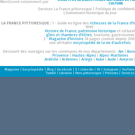
Mentionné notamment par
CULTURE
Services La France pittoresque
|
Politique de confidenti
L'événement historique du jour
LA FRANCE PITTORESQUE :
1 - Guide en ligne des
richesses de la France d'h
1999 :
Histoire de France, patrimoine historique
et culturel
gîtes et chambres d'hôtes
, tourisme, gastronomie
2 -
Magazine d'histoire
36 pages couleur depuis 200
une véritable
encyclopédie de la vie d'autrefois
Découvrir des ouvrages sur les communes de nos départements :
Ain
|
Aisn
Provence
|
Hautes-Alpes
|
Alpes-Maritimes
Ardèche
|
Ardennes
|
Ariège
|
Aube
|
Aude
|
Aveyron
Magazine
|
Encyclopédie
|
Blog
|
Facebook
|
X
|
LinkedIn
|
VK
|
Instagram
|
YouTube
Tumblr
|
Librairie
|
Paris pittoresque
|
Prénoms
|
Services