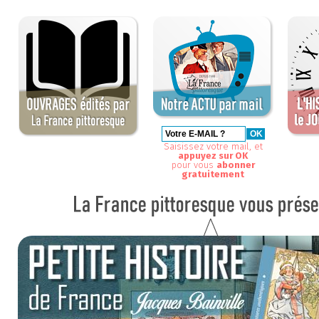
Saisissez votre mail, et
appuyez sur OK
pour vous
abonner
gratuitement