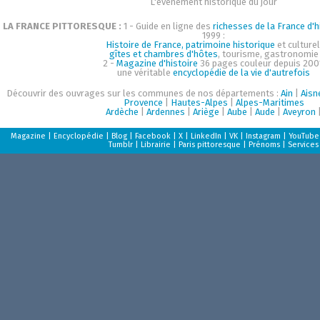
L'événement historique du jour
LA FRANCE PITTORESQUE :
1 - Guide en ligne des
richesses de la France d'h
1999 :
Histoire de France, patrimoine historique
et culturel
gîtes et chambres d'hôtes
, tourisme, gastronomie
2 -
Magazine d'histoire
36 pages couleur depuis 200
une véritable
encyclopédie de la vie d'autrefois
Découvrir des ouvrages sur les communes de nos départements :
Ain
|
Aisn
Provence
|
Hautes-Alpes
|
Alpes-Maritimes
Ardèche
|
Ardennes
|
Ariège
|
Aube
|
Aude
|
Aveyron
Magazine
|
Encyclopédie
|
Blog
|
Facebook
|
X
|
LinkedIn
|
VK
|
Instagram
|
YouTube
Tumblr
|
Librairie
|
Paris pittoresque
|
Prénoms
|
Services