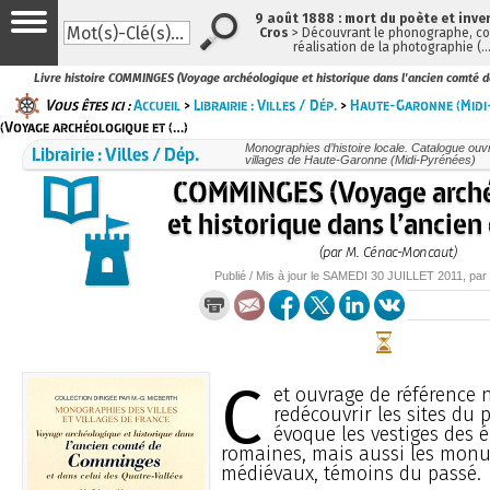
9 août 1888 : mort du poète et inve
Cros
> Découvrant le phonographe, con
réalisation de la photographie (
Livre histoire COMMINGES (Voyage archéologique et historique dans l'ancien comté 
Vous êtes ici :
Accueil
>
Librairie : Villes / Dép.
>
Haute-Garonne (Midi
(Voyage archéologique et (…)
Librairie : Villes / Dép.
Monographies d’histoire locale. Catalogue ouvra
villages de Haute-Garonne (Midi-Pyrénées)
COMMINGES (Voyage arch
et historique dans l’ancien
(par M. Cénac-Moncaut)
Publié / Mis à jour le
SAMEDI
30 JUILLET 2011
, par
C
et ouvrage de référence 
redécouvrir les sites du 
évoque les vestiges des 
romaines, mais aussi les mon
médiévaux, témoins du passé.