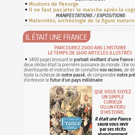
Moutons de Panurge
Il ne faut pas jeter le manche après la co
MANIFESTATIONS / EXPOSITIONS
Maternités, archéologie de la figure matern
IL ÉTAIT UNE FRANCE
PARCOUREZ 2000 ANS L'HISTOIRE
LE TEMPS DE 1600 ARTICLES ILLUSTRÉS
1400 pages brossant le
portrait vivifiant d'une France
deux siècles était la première puissance du monde. Une oc
divertissante et instructive de connaître
nos racines
, de dé
toute la richesse de
notre passé
, de comprendre
notre pr
d'entrevoir le
futur d'un pays millénaire
QUE VOUS SOYEZ
UN SIMPLE
CURIEUX
OU UN FÉRU
D'HISTOIRE,
Il était une France
saura vous ravir
par ses récits
abondamment