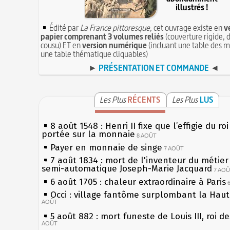
illustrés !
Édité par
La France pittoresque
, cet ouvrage existe en
v
papier comprenant 3 volumes reliés
(couverture rigide, d
cousu) ET en
version numérique
(incluant une table des m
une table thématique cliquables)
►
PRÉSENTATION ET COMMANDE
◄
Les Plus
RÉCENTS
Les Plus
LUS
8 août 1548 : Henri II fixe que l’effigie du ro
portée sur la monnaie
8 AOÛT
Payer en monnaie de singe
7 AOÛT
7 août 1834 : mort de l'inventeur du métier 
semi-automatique Joseph-Marie Jacquard
7 AO
6 août 1705 : chaleur extraordinaire à Paris
Occi : village fantôme surplombant la Hau
AOÛT
5 août 882 : mort funeste de Louis III, roi d
AOÛT