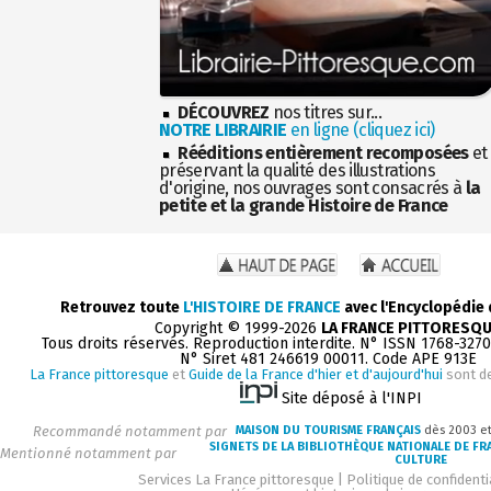
DÉCOUVREZ
nos titres sur...
NOTRE LIBRAIRIE
en ligne (cliquez ici)
Rééditions entièrement recomposées
et
préservant la qualité des illustrations
d'origine, nos ouvrages sont consacrés à
la
petite et la grande Histoire de France
Retrouvez toute
L'HISTOIRE DE FRANCE
avec l'Encyclopédie
Copyright © 1999-2026
LA FRANCE PITTORESQ
Tous droits réservés. Reproduction interdite. N° ISSN 1768-327
N° Siret 481 246619 00011. Code APE 913E
La France pittoresque
et
Guide de la France d'hier et d'aujourd'hui
sont d
Site déposé à l'INPI
Recommandé notamment par
MAISON DU TOURISME FRANÇAIS
dès 2003 e
SIGNETS DE LA BIBLIOTHÈQUE NATIONALE DE FR
Mentionné notamment par
CULTURE
Services La France pittoresque
|
Politique de confidenti