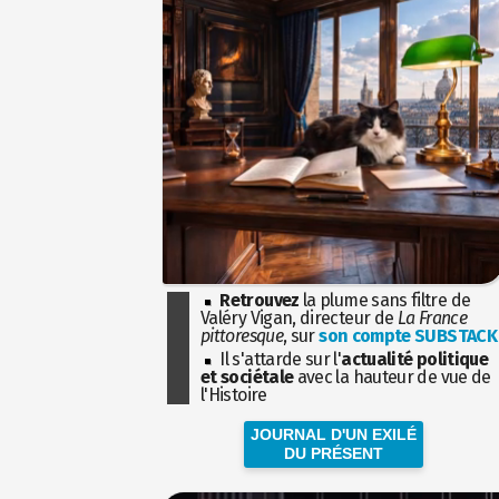
Retrouvez
la plume sans filtre de
Valéry Vigan, directeur de
La France
pittoresque
, sur
son compte SUBSTACK
Il s'attarde sur l'
actualité politique
et sociétale
avec la hauteur de vue de
l'Histoire
JOURNAL D'UN EXILÉ
DU PRÉSENT