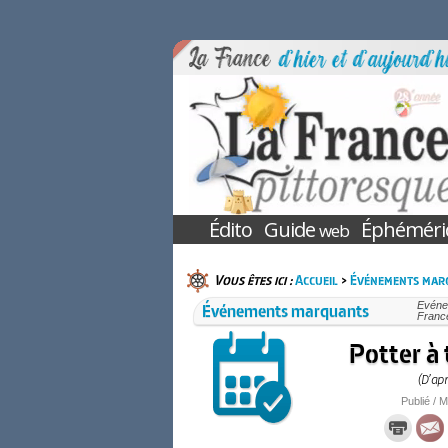
Édito
Guide
Éphéméri
web
Vous êtes ici :
Accueil
>
Événements mar
Événements marquants
Evénem
France
Potter à 
(D’ap
Publié / M