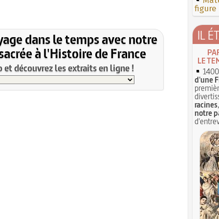
Mate
figure
IL É
yage dans le temps avec notre
acrée à l'Histoire de France
PA
LE TE
et découvrez les extraits en ligne !
1400 
d'une F
premièr
divertis
racines
notre p
d'entrev