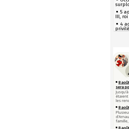
surpl
5 a
III, r
4 a
privi
Const
3 a
Guill
Séc
canicu
Mus
réouv
27 
Ravail
2 a
nommé
Pie
mous
1er 
poign
Qui
Cléme
Tout
atten
31 j
les m
Fran
en fo
mort 
30 j
Lan
Poula
son é
Poula
Gaulo
Bie
29 j