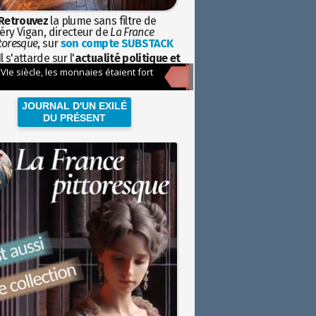
Retrouvez
la plume sans filtre de
éry Vigan, directeur de
La France
toresque
, sur
son compte SUBSTACK
l s'attarde sur l'
actualité politique et
ciétale
avec la hauteur de vue de
istoire
JOURNAL D'UN EXILÉ
DU PRÉSENT