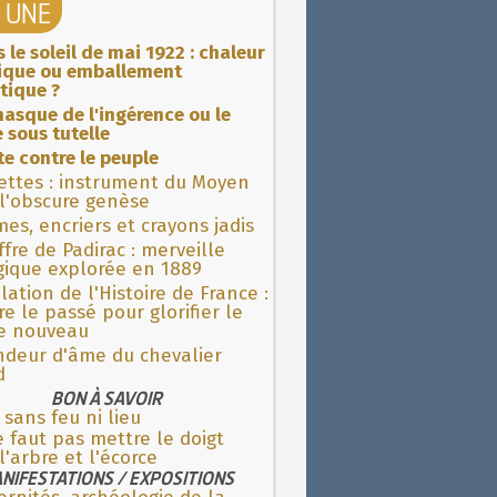
A UNE
 le soleil de mai 1922 : chaleur
rique ou emballement
tique ?
asque de l'ingérence ou le
 sous tutelle
ite contre le peuple
ettes : instrument du Moyen
l'obscure genèse
es, encriers et crayons jadis
fre de Padirac : merveille
gique explorée en 1889
lation de l'Histoire de France :
re le passé pour glorifier le
 nouveau
ndeur d'âme du chevalier
d
BON À SAVOIR
 sans feu ni lieu
e faut pas mettre le doigt
l'arbre et l'écorce
NIFESTATIONS / EXPOSITIONS