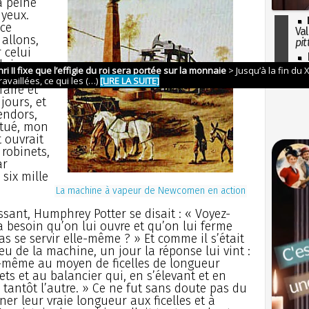
à peine
 yeux.
 ce
Val
 allons,
pit
 celui
I
lui que
so
 Potter,
l'H
aire et
jours, et
endors,
 tué, mon
t ouvrait
 robinets,
ar
 six mille
La machine à vapeur de Newcomen en action
issant, Humphrey Potter se disait : « Voyez-
 besoin qu’on lui ouvre et qu’on lui ferme
pas se servir elle-même ? » Et comme il s’était
u de la machine, un jour la réponse lui vint :
le-même au moyen de ficelles de longueur
ts et au balancier qui, en s’élevant et en
e, tantôt l’autre. » Ce ne fut sans doute pas du
ner leur vraie longueur aux ficelles et à