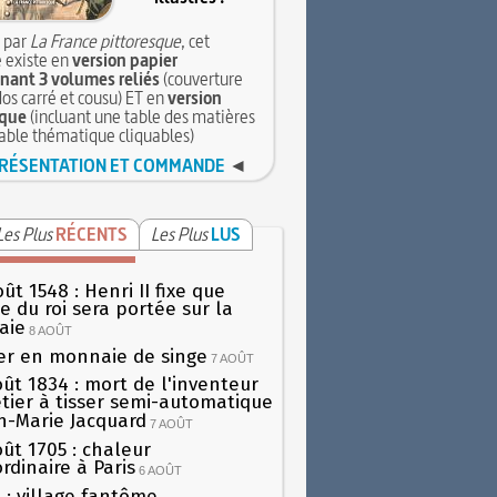
 par
La France pittoresque
, cet
 existe en
version papier
ant 3 volumes reliés
(couverture
dos carré et cousu) ET en
version
que
(incluant une table des matières
table thématique cliquables)
RÉSENTATION ET COMMANDE
◄
Les Plus
RÉCENTS
Les Plus
LUS
ût 1548 : Henri II fixe que
gie du roi sera portée sur la
aie
8 AOÛT
er en monnaie de singe
7 AOÛT
oût 1834 : mort de l'inventeur
tier à tisser semi-automatique
h-Marie Jacquard
7 AOÛT
oût 1705 : chaleur
rdinaire à Paris
6 AOÛT
 : village fantôme