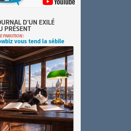
OURNAL D'UN EXILÉ
U PRÉSENT
E PARUTION :
wbiz vous tend la sébile