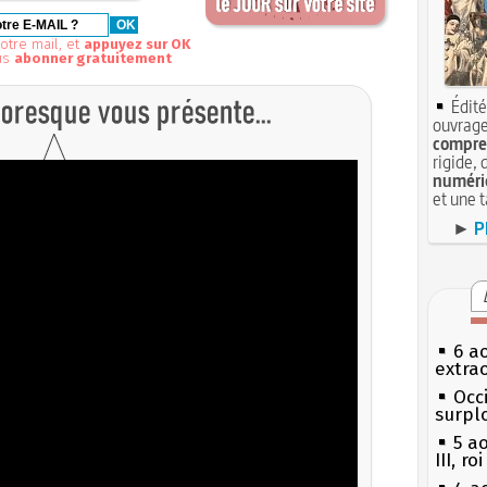
otre mail, et
appuyez sur OK
us
abonner gratuitement
Édité
ouvrage
compren
rigide, 
numéri
et une 
►
P
6 a
extrao
Occi
surpl
5 a
III, r