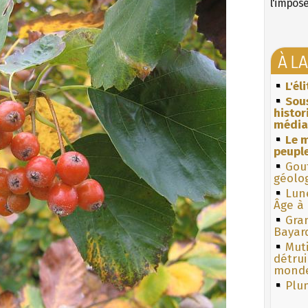
l'impos
À L
L'él
Sous
histo
média
Le m
peuple
Gouf
géolo
Lun
Âge à 
Gra
Bayar
Muti
détrui
monde
Plum