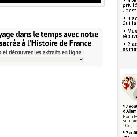
4 a
privi
Const
3 a
Guill
Mus
yage dans le temps avec notre
réouv
acrée à l'Histoire de France
2 a
nommé
et découvrez les extraits en ligne !
1er 
poign
Cléme
Séc
canicu
31 j
les m
27 
en fo
Ravail
30 j
Pie
Poula
mous
Poula
Qui
29 j
Tout
la pr
atten
28 j
Fran
Robes
mort 
compl