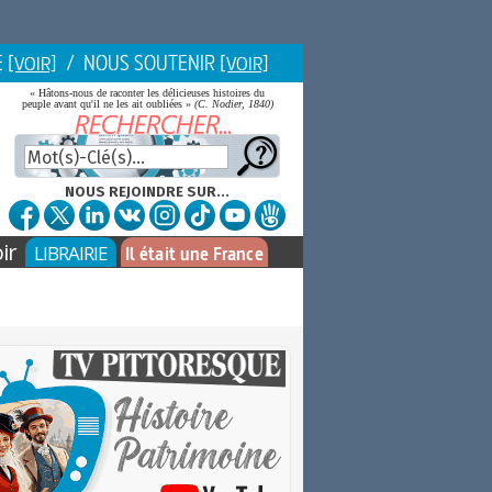
E
/ NOUS SOUTENIR
[VOIR]
[VOIR]
« Hâtons-nous de raconter les délicieuses histoires du
peuple avant qu'il ne les ait oubliées »
(C. Nodier, 1840)
NOUS REJOINDRE SUR...
ir
LIBRAIRIE
Il était une France