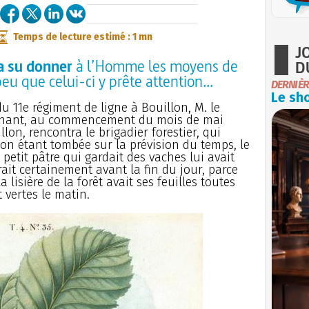
Temps de lecture estimé : 1 mn
J
a su donner
à l’Homme les moyens de
D
u que celui-ci y prête attention...
DERNIÈR
Le sho
 11e régiment de ligne à Bouillon, M. le
enant, au commencement du mois de mai
lon, rencontra le brigadier forestier, qui
ion étant tombée sur la prévision du temps, le
petit pâtre qui gardait des vaches lui avait
rait certainement avant la fin du jour, parce
 lisière de la forêt avait ses feuilles toutes
 vertes le matin.