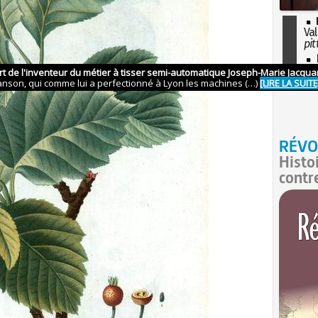
Val
pit
I
so
l'H
RÉVO
Histo
contr