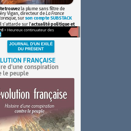
Retrouvez
la plume sans filtre de
éry Vigan, directeur de
La France
toresque
, sur
son compte SUBSTACK
l s'attarde sur l'
actualité politique et
ciétale
avec la hauteur de vue de
istoire
JOURNAL D'UN EXILÉ
DU PRÉSENT
LUTION FRANÇAISE
ire d'une conspiration
e le peuple