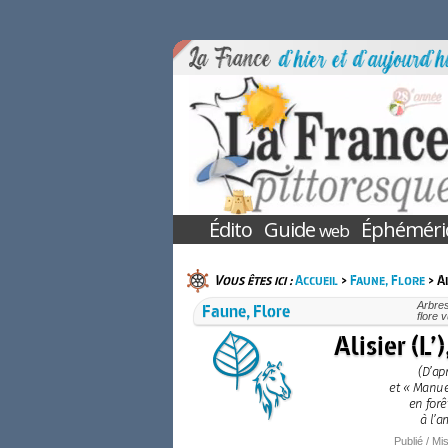
Édito
Guide
Éphéméri
web
Vous êtes ici :
Accueil
>
Faune, Flore
> Al
Faune, Flore
Arbres
flore 
Alisier (L’
(D’ap
et « Manuel
en forê
à l’a
Publié / Mis