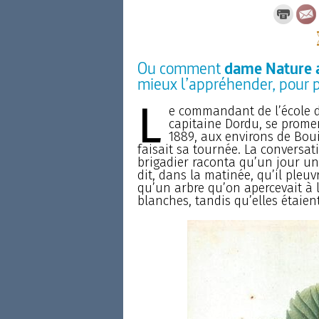
Ou comment
dame Nature 
mieux l’appréhender, pour pe
L
e commandant de l’école du
capitaine Dordu, se prom
1889, aux environs de Bouil
faisait sa tournée. La conversat
brigadier raconta qu’un jour un 
dit, dans la matinée, qu’il pleuv
qu’un arbre qu’on apercevait à la
blanches, tandis qu’elles étaient