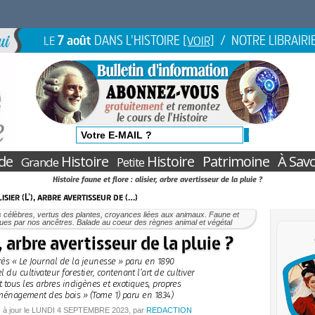
7 août
DANS L'HISTOIRE
/ NOTRE LIBRAIRI
LE
[VOIR]
de
Histoire
Histoire
Patrimoine
À Savo
Grande
Petite
Histoire faune et flore : alisier, arbre avertisseur de la pluie ?
isier (L'), arbre avertisseur de (…)
 célèbres, vertus des plantes, croyances liées aux animaux. Faune et
vues par nos ancêtres. Balade au coeur des règnes animal et végétal
), arbre avertisseur de la pluie ?
rès « Le Journal de la jeunesse » paru en 1890
 du cultivateur forestier, contenant l’art de cultiver
t tous les arbres indigènes et exotiques, propres
ménagement des bois » (Tome 1) paru en 1834)
 à jour le
LUNDI
4 SEPTEMBRE 2023
, par
REDACTION