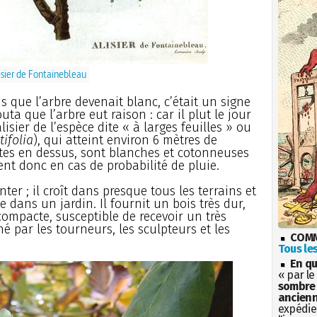
isier de Fontainebleau
s que l’arbre devenait blanc, c’était un signe
uta que l’arbre eut raison : car il plut le jour
isier de l’espèce dite « à larges feuilles » ou
tifolia
), qui atteint environ 6 mètres de
ertes en dessus, sont blanches et cotonneuses
ent donc en cas de probabilité de pluie.
anter ; il croît dans presque tous les terrains et
dans un jardin. Il fournit un bois très dur,
 compacte, susceptible de recevoir un très
ché par les tourneurs, les sculpteurs et les
COMM
Tous les
En qu
« par le
sombre 
ancienn
expédien