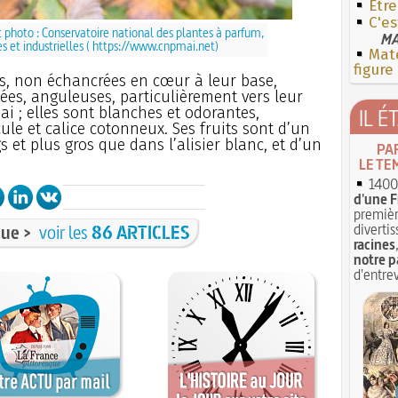
Etre
C'es
t photo : Conservatoire national des plantes à parfum,
MA
 et industrielles (
https://www.cnpmai.net
)
Mate
figure
ges, non échancrées en cœur à leur base,
ées, anguleuses, particulièrement vers leur
ai ; elles sont blanches et odorantes,
IL É
le et calice cotonneux. Ses fruits sont d’un
 et plus gros que dans l’alisier blanc, et d’un
PA
LE TE
1400 
d'une F
premièr
divertis
ue >
voir les
86 ARTICLES
racines
notre p
d'entrev