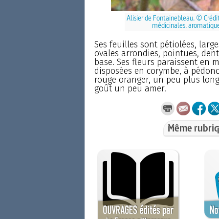
Alisier de Fontainebleau. © Crédi
médicinales, aromatiques
Ses feuilles sont pétiolées, lar
ovales arrondies, pointues, dent
base. Ses fleurs paraissent en m
disposées en corymbe, à pédoncu
rouge oranger, un peu plus longs
goût un peu amer.
Même rubriq