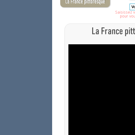
Saisissez v
pour vo