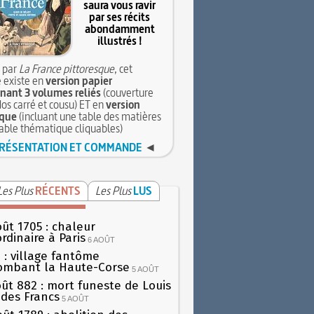
saura vous ravir
par ses récits
abondamment
illustrés !
 par
La France pittoresque
, cet
 existe en
version papier
ant 3 volumes reliés
(couverture
dos carré et cousu) ET en
version
que
(incluant une table des matières
table thématique cliquables)
RÉSENTATION ET COMMANDE
◄
Les Plus
RÉCENTS
Les Plus
LUS
oût 1705 : chaleur
rdinaire à Paris
6 AOÛT
 : village fantôme
ombant la Haute-Corse
5 AOÛT
oût 882 : mort funeste de Louis
oi des Francs
5 AOÛT