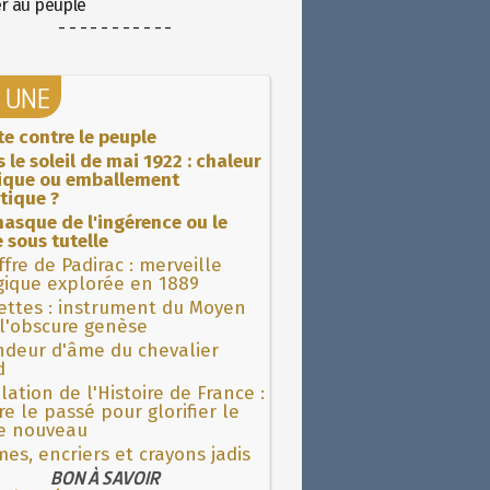
er au peuple
- - - - - - - - - - -
A UNE
ite contre le peuple
 le soleil de mai 1922 : chaleur
rique ou emballement
tique ?
asque de l'ingérence ou le
 sous tutelle
fre de Padirac : merveille
gique explorée en 1889
ettes : instrument du Moyen
l'obscure genèse
ndeur d'âme du chevalier
d
lation de l'Histoire de France :
re le passé pour glorifier le
 nouveau
es, encriers et crayons jadis
BON À SAVOIR