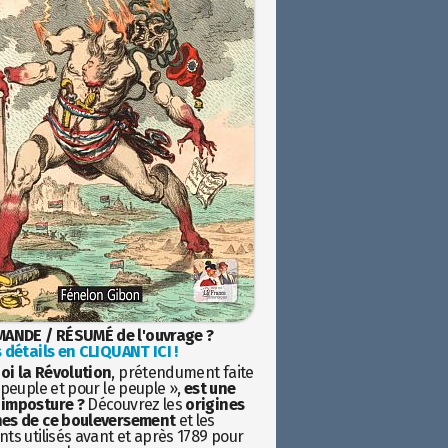
ANDE / RÉSUMÉ de l'ouvrage ?
 détails en CLIQUANT ICI !
oi la Révolution
, prétendument faite
 peuple et pour le peuple »,
est une
imposture ?
Découvrez les
origines
es de ce bouleversement
et les
ts utilisés avant et après 1789 pour