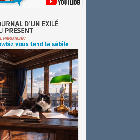
OURNAL D'UN EXILÉ
U PRÉSENT
E PARUTION :
wbiz vous tend la sébile