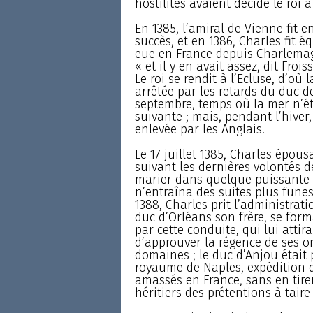
hostilités avaient décidé le roi à
En 1385, l’amiral de Vienne fit
succès, et en 1386, Charles fit éq
eue en France depuis Charlemagn
« et il y en avait assez, dit Fro
Le roi se rendit à l’Ecluse, d’où l
arrêtée par les retards du duc de
septembre, temps où la mer n’éta
suivante ; mais, pendant l’hiver, 
enlevée par les Anglais.
Le 17 juillet 1385, Charles épous
suivant les dernières volontés 
marier dans quelque puissante 
n’entraîna des suites plus fune
1388, Charles prit l’administrat
duc d’Orléans son frère, se form
par cette conduite, qui lui attira
d’approuver la régence de ses o
domaines ; le duc d’Anjou était
royaume de Naples, expédition da
amassés en France, sans en tire
héritiers des prétentions à taire 