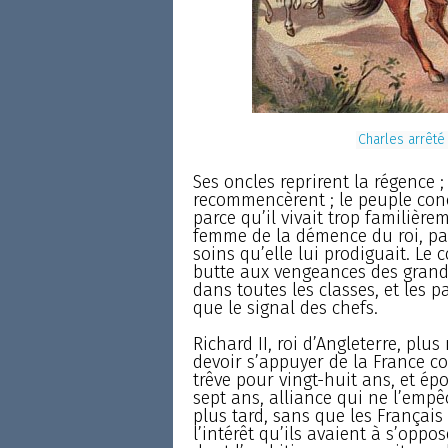
Charles arrêté
Ses oncles reprirent la régence ;
recommencèrent ; le peuple conç
parce qu’il vivait trop familière
femme de la démence du roi, par
soins qu’elle lui prodiguait. Le 
butte aux vengeances des grands ;
dans toutes les classes, et les p
que le signal des chefs.
Richard II, roi d’Angleterre, pl
devoir s’appuyer de la France con
trêve pour vingt-huit ans, et épo
sept ans, alliance qui ne l’emp
plus tard, sans que les Françai
l’intérêt qu’ils avaient à s’oppos