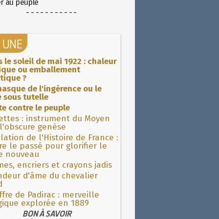
er au peuple
- - - - - - - - - - -
A UNE
 le soleil de mai 1922 : chaleur
rique ou emballement
tique ?
asque de l'ingérence ou le
 sous tutelle
ite contre le peuple
ettes : instrument du Moyen
l'obscure genèse
lation de l'Histoire de France :
re le passé pour glorifier le
 nouveau
es, encriers et crayons jadis
ndeur d'âme du chevalier
d
fre de Padirac : merveille
gique explorée en 1889
BON À SAVOIR