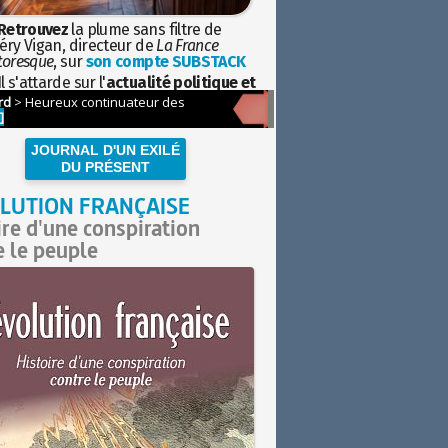
Retrouvez
la plume sans filtre de
éry Vigan, directeur de
La France
toresque
, sur
son compte SUBSTACK
l s'attarde sur l'
actualité politique et
ciétale
avec la hauteur de vue de
istoire
JOURNAL D'UN EXILÉ
DU PRÉSENT
LUTION FRANÇAISE
ire d'une conspiration
e le peuple