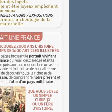
ter des fagots
ire et être joyeux empêchent
ir vieux
NIFESTATIONS / EXPOSITIONS
rnités, archéologie de la
 maternelle
TAIT UNE FRANCE
RCOUREZ 2000 ANS L'HISTOIRE
MPS DE 1600 ARTICLES ILLUSTRÉS
pages brossant le
portrait vivifiant
rance
qui voici deux siècles était la
e puissance du monde. Une occasion
sante et instructive de connaître
nos
, de découvrir toute la richesse de
assé
, de comprendre
notre présent
et
oir le
futur d'un pays millénaire
QUE VOUS SOYEZ
UN SIMPLE
CURIEUX
OU UN FÉRU
D'HISTOIRE,