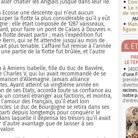
 aller châtier les Anglais jusque dans leur île.
Con
Le r
 en Ecosse une descente qui n’eut aucun
de ven
uiper la flotte la plus considérable qu’il y eût
MA
e : elle était composée de 1287 vaisseaux,
Mate
issard, pour faire un pont de Calais à Douvres ».
figure
a flotte devait partir ; mais l’expédition fut
 Berri, qui se fit attendre jusqu’au mois de
IL É
it plus tenable. L’affaire fut remise à l’année
une partie de la flotte fut brûlée, et l’autre
PA
LE TE
a à Amiens Isabelle, fille du duc de Bavière,
1400 
de Charles V, qui lui avait recommandé de se
d'une F
maison d’Allemagne. Jamais alliance
premièr
stes. Ayant atteint sa vingtième année en
divertis
racines
ion de ses Etats, accorda toute sa confiance au
notre p
a un conseil étranger aux factions, et montra,
d'entrev
 l’amour des Français, qu’il était loin
ncles. Le duc de Bourgogne se retira dans ses
 parti depuis longtemps pour conquérir le
ns laquelle il dépensa les trésors qu’il avait
r d’autre avantage que de laisser à ses
valoir.