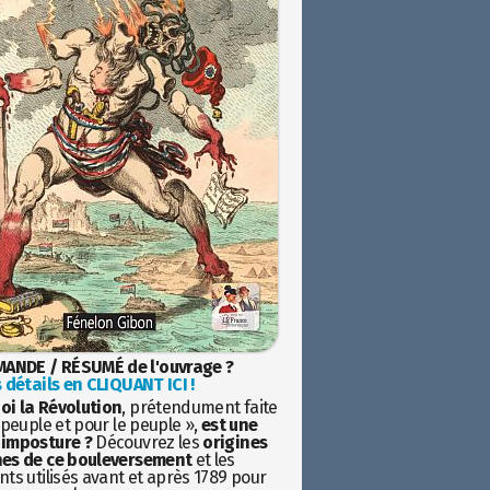
ANDE / RÉSUMÉ de l'ouvrage ?
 détails en CLIQUANT ICI !
oi la Révolution
, prétendument faite
 peuple et pour le peuple »,
est une
imposture ?
Découvrez les
origines
es de ce bouleversement
et les
ts utilisés avant et après 1789 pour