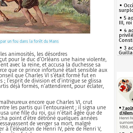
Occi
surpl
5 a
III, r
4 a
privi
Const
 par un fou dans la forêt du Mans
3 a
Guill
 les animosités, les désordres
ut pour le duc d’Orléans une haine violente,
Mus
ment avec la reine, et accusa la duchesse sa
réouv
ce que ce prince infortuné était sensible aux
Séc
2 a
conseil que Charles VI s’était formé fut en
canicu
nommé
 l’esprit de division et d’intrigue se glissa
27 
1er 
artis déjà formés, n’attendirent, pour éclater,
Ravail
poign
Cléme
Pie
mous
us malheureux encore que Charles VI, crut
31 j
tre les partis qui l’entouraient ; il signa une
les m
Qui
usa une fille du roi, qui n’était âgée que de
en fo
Tout
êcha point d’être détrôné quelques années
atten
30 j
s essayassent de venger sa mort, malgré
Poula
Fran
er à l’élévation de Henri IV, père de Henri V,
Poula
mort 