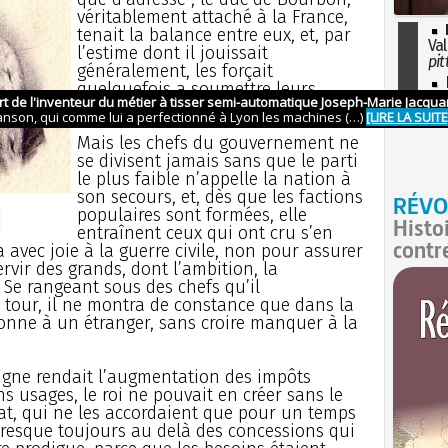
véritablement attaché à la France,
tenait la balance entre eux, et, par
Val
l’estime dont il jouissait
pit
généralement, les forçait
I
quelquefois a soumettre leurs
so
prétentions à des arbitres.
l'H
Mais les chefs du gouvernement ne
se divisent jamais sans que le parti
le plus faible n’appelle la nation à
son secours, et, dès que les factions
RÉVO
populaires sont formées, elle
Histo
entraînent ceux qui ont cru s’en
contr
a avec joie à la guerre civile, non pour assurer
vir des grands, dont l’ambition, la
 Se rangeant sous des chefs qu’il
 tour, il ne montra de constance que dans la
ouronne à un étranger, sans croire manquer à la
ligne rendait l’augmentation des impôts
ns usages, le roi ne pouvait en créer sans le
at, qui ne les accordaient que pour un temps
 presque toujours au delà des concessions qui