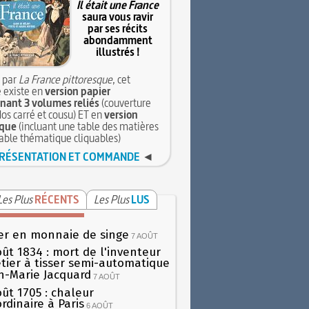
Il était une France
saura vous ravir
par ses récits
abondamment
illustrés !
 par
La France pittoresque
, cet
 existe en
version papier
ant 3 volumes reliés
(couverture
dos carré et cousu) ET en
version
que
(incluant une table des matières
table thématique cliquables)
RÉSENTATION ET COMMANDE
◄
Les Plus
RÉCENTS
Les Plus
LUS
er en monnaie de singe
7 AOÛT
oût 1834 : mort de l'inventeur
tier à tisser semi-automatique
h-Marie Jacquard
7 AOÛT
oût 1705 : chaleur
rdinaire à Paris
6 AOÛT