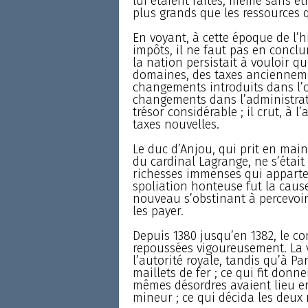
lui étaient faites, même sans êt
plus grands que les ressources q
En voyant, à cette époque de l’h
impôts, il ne faut pas en conclu
la nation persistait à vouloir qu
domaines, des taxes anciennemen
changements introduits dans l’o
changements dans l’administrat
trésor considérable ; il crut, à l
taxes nouvelles.
Le duc d’Anjou, qui prit en main
du cardinal Lagrange, ne s’était
richesses immenses qui appartena
spoliation honteuse fut la caus
nouveau s’obstinant à percevoir 
les payer.
Depuis 1380 jusqu’en 1382, le con
repoussées vigoureusement. La v
l’autorité royale, tandis qu’à P
maillets de fer ; ce qui fit donn
mêmes désordres avaient lieu en 
mineur ; ce qui décida les deux 