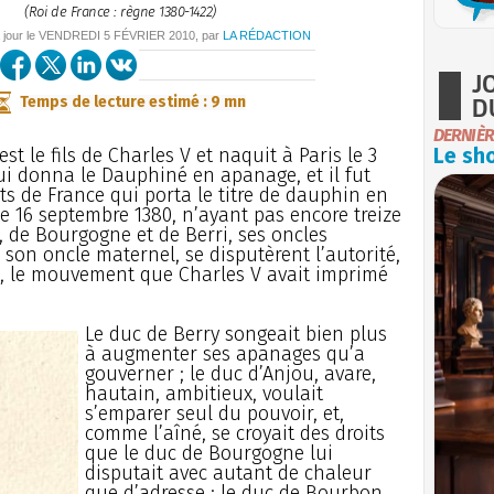
(Roi de France : règne 1380-1422)
 jour le
VENDREDI
5 FÉVRIER 2010
, par
LA RÉDACTION
J
D
Temps de lecture estimé : 9 mn
DERNIÈR
l est le fils de Charles V et naquit à Paris le 3
Le sho
ui donna le Dauphiné en apanage, et il fut
ts de France qui porta le titre de dauphin en
le 16 septembre 1380, n’ayant pas encore treize
, de Bourgogne et de Berri, ses oncles
 son oncle maternel, se disputèrent l’autorité,
ons, le mouvement que Charles V avait imprimé
Le duc de Berry songeait bien plus
à augmenter ses apanages qu’a
gouverner ; le duc d’Anjou, avare,
hautain, ambitieux, voulait
s’emparer seul du pouvoir, et,
comme l’aîné, se croyait des droits
que le duc de Bourgogne lui
disputait avec autant de chaleur
que d’adresse ; le duc de Bourbon,