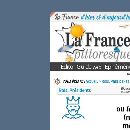
Édito
Guide
Éphéméri
web
Ro
Vous êtes ici :
Accueil
>
Rois, Présidents
Rois, Présidents
Biogra
essent
ou
l
(
mo