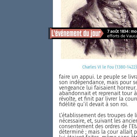
Charles VI le Fou (1380-1422)
faire un appui. Le peuple se livr
son indépendance, mais pour ser
vengeance lui faisaient horreur.
abandonnait et reprenait tour à
révolte, et finit par livrer la c
fidélité qu’il devait à son roi.
L’établissement des troupes de 
nécessaire, et, suivant les ancie
consentement des ordres de l’Et
déterminé ; mais la cour allait