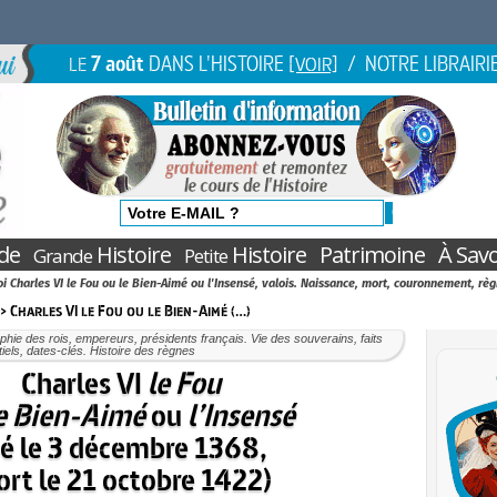
7 août
DANS L'HISTOIRE
/ NOTRE LIBRAIRI
LE
[VOIR]
de
Histoire
Histoire
Patrimoine
À Savo
Grande
Petite
i Charles VI le Fou ou le Bien-Aimé ou l'Insensé, valois. Naissance, mort, couronnement, rè
> Charles VI le Fou ou le Bien-Aimé (…)
phie des rois, empereurs, présidents français. Vie des souverains, faits
iels, dates-clés. Histoire des règnes
Charles VI
le Fou
e Bien-Aimé
ou
l’Insensé
né le 3 décembre 1368,
rt le 21 octobre 1422)