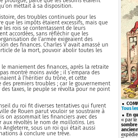
re prodigue, parce que les besoins étaient
u’on mettait à sa disposition.
istoire, des troubles continuels pour les
re que les impôts étaient excessifs, mais que
e les rois se contentassent de leurs
t accordées, sans réfléchir que les
rganisation de l’armée exigeaient des
ion des finances. Charles V avait amassé un
’article de la mort, pouvoir abolir toutes les
 le maniement des finances, après la retraite
 pas montré moins avide ; il s’empara des
ient à l’héritier du trône, et cette
e des premiers troubles ; car le gouvernement
des taxes, le peuple se révolta pour ne point
COMM
seil du roi fit diverses tentatives qui furent
Tous les
ille de Rouen parut vouloir se soustraire à
En qu
aris on assommait les financiers avec des
« par le
er aux révoltés le nom de
maillotins
. Les
sombre 
Angleterre, sous un roi qui était aussi
ancienn
nations à conclure une trêve.
expédien