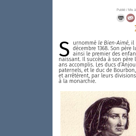
Publié / Mis à
S
urnommé
le Bien-Aimé
, i
décembre 1368. Son père l
ainsi le premier des enfan
naissant. Il succéda à son père 
ans accomplis. Les ducs d’Anjou
paternels, et le duc de Bourbon,
et arrêtèrent, par leurs divisi
à la monarchie.