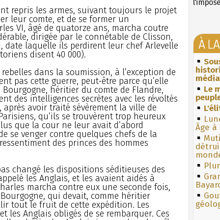
l'impos
nt repris les armes, suivant toujours le projet
er leur comte, et de se former un
les VI, âgé de quatorze ans, marcha coutre
érable, dirigée par le connétable de Clisson,
À L
 date laquelle ils perdirent leur chef Arlevelle
oriens disent 40 000).
Sous
histo
les rebelles dans la soumission, à l’exception de
média
nt pas cette guerre, peut-être parce qu’elle
Le m
e Bourgogne, héritier du comte de Flandre,
peuple
ent des intelligences secrètes avec les révoltés
 après avoir traité sévèrement la ville de
L'él
Parisiens, qu’ils se trouvèrent trop heureux
Lun
lus que la cour ne leur avait d’abord
Âge à 
e se venger contre quelques chefs de la
Muti
u ressentiment des princes des hommes
détrui
monde
Plum
pas changé les dispositions séditieuses des
Gra
ppelé les Anglais, et les avaient aidés à
Bayar
Charles marcha contre eux une seconde fois,
Bourgogne, qui devait, comme héritier
Gouf
géolo
ir tout le fruit de cette expédition. Les
 et les Anglais obligés de se rembarquer. Ces