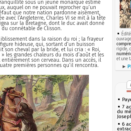
tranquillité sous un jeune monarque estimé
oux, auquel on ne pouvait reprocher qu’un
 défaut que notre nation pardonne aisément,
e avec l’Angleterre, Charles VI se mit à la tête
irigea sur la Bretagne, dont le duc avait donné
n du connétable de Clisson.
Édité
ouvrage
iblissement dans la raison du roi ; la frayeur
compren
igure hideuse, qui, sortant d’un buisson
rigide, 
 son cheval par la bride, et lui cria : « Roi,
numéri
; » les grandes chaleurs du mois d’août et les
et une 
t entièrement son cerveau. Dans un accès, il
 quatre premières personnes qu’il rencontra.
►
P
Pay
7 a
du mé
Josep
6 a
extrao