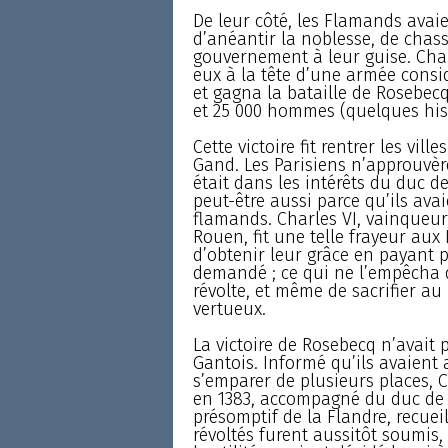
De leur côté, les Flamands avaie
d’anéantir la noblesse, de chass
gouvernement à leur guise. Char
eux à la tête d’une armée consid
et gagna la bataille de Rosebecq,
et 25 000 hommes (quelques hist
Cette victoire fit rentrer les vil
Gand. Les Parisiens n’approuvère
était dans les intérêts du duc d
peut-être aussi parce qu’ils avai
flamands. Charles VI, vainqueur,
Rouen, fit une telle frayeur aux 
d’obtenir leur grâce en payant p
demandé ; ce qui ne l’empêcha d
révolte, et même de sacrifier a
vertueux.
La victoire de Rosebecq n’avait 
Gantois. Informé qu’ils avaient a
s’emparer de plusieurs places, 
en 1383, accompagné du duc de 
présomptif de la Flandre, recueill
révoltés furent aussitôt soumis,