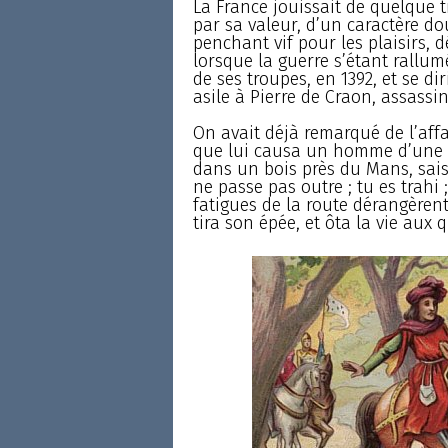
La France jouissait de quelque 
par sa valeur, d’un caractère d
penchant vif pour les plaisirs,
lorsque la guerre s’étant rallumé
de ses troupes, en 1392, et se d
asile à Pierre de Craon, assassi
On avait déjà remarqué de l’affa
que lui causa un homme d’une f
dans un bois près du Mans, saisit
ne passe pas outre ; tu es trahi 
fatigues de la route dérangèren
tira son épée, et ôta la vie aux