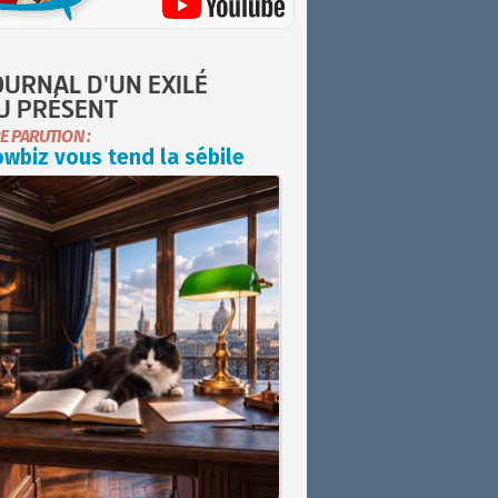
OURNAL D'UN EXILÉ
U PRÉSENT
E PARUTION :
wbiz vous tend la sébile