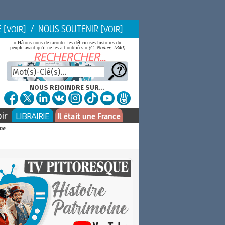
E
/ NOUS SOUTENIR
[VOIR]
[VOIR]
« Hâtons-nous de raconter les délicieuses histoires du
peuple avant qu'il ne les ait oubliées »
(C. Nodier, 1840)
NOUS REJOINDRE SUR...
ir
LIBRAIRIE
Il était une France
gne