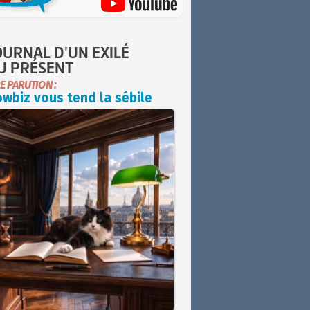
OURNAL D'UN EXILÉ
U PRÉSENT
E PARUTION :
wbiz vous tend la sébile