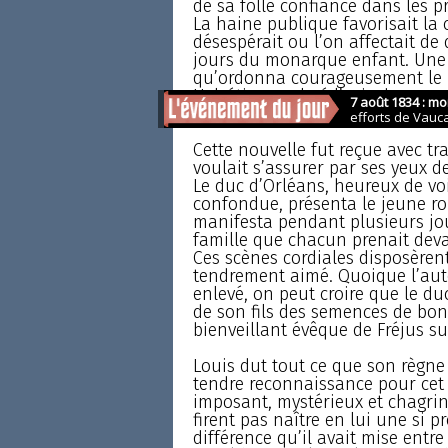
de sa folle confiance dans les 
La haine publique favorisait la
désespérait ou l’on affectait de
jours du monarque enfant. Une
qu’ordonna courageusement le
Helvétius, malgré l’avis de ses c
jours de Louis.
Cette nouvelle fut reçue avec t
voulait s’assurer par ses yeux d
Le duc d’Orléans, heureux de vo
confondue, présenta le jeune ro
manifesta pendant plusieurs jou
famille que chacun prenait devan
Ces scènes cordiales disposèrent
tendrement aimé. Quoique l’aute
enlevé, on peut croire que le d
de son fils des semences de bont
bienveillant évêque de Fréjus su
Louis dut tout ce que son règne 
tendre reconnaissance pour cet in
imposant, mystérieux et chagrin
firent pas naître en lui une si 
différence qu’il avait mise entre 