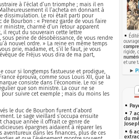
traire à l’éclat d’un triomphe ; mais il en
. Malheureusement il l’acheta en donnant à
 dissimulation. Le roi était parti pour
uc de Bourbon : « Prenez garde de vous faire
er ministre, charmé d’un retour apparent
, il reçut du souverain cette lettre
Édité
, sous peine de désobéissance, de vous rendre
ouvrage
qu’à nouvel ordre. » La reine en même temps
compren
 vous prie, madame, et, s’il le faut, je vous
rigide, 
l’évêque de Fréjus vous dira de ma part,
numéri
et une 
►
P
une cour si longtemps fastueuse et prodigue,
 France éprouva, comme sous Louis XII, que la
narque consiste dans l’économie. Le roi se
égulier que son ministre. La cour ne se
 pour suivre cet exemple ; mais du moins les
Pay
vés le duc de Bourbon furent d’abord
7 a
ment. Le sage vieillard s’occupa ensuite
du mé
et chaque année il offrait ce genre de
Josep
dicieuses épargnes aidaient à réparer les
6 a
ts aventureux dans les finances, plus de ces
extrao
rdies et que l’événement montre souvent