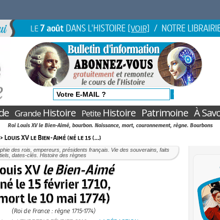
7 août
DANS L'HISTOIRE
/ NOTRE LIBRAIRI
LE
[VOIR]
de
Histoire
Histoire
Patrimoine
À Savo
Grande
Petite
Roi Louis XV le Bien-Aimé, bourbon. Naissance, mort, couronnement, règne. Bourbons
> Louis XV le Bien-Aimé (né le 15 (…)
phie des rois, empereurs, présidents français. Vie des souverains, faits
iels, dates-clés. Histoire des règnes
ouis XV
le Bien-Aimé
(né le 15 février 1710,
mort le 10 mai 1774)
(Roi de France : règne 1715-1774)