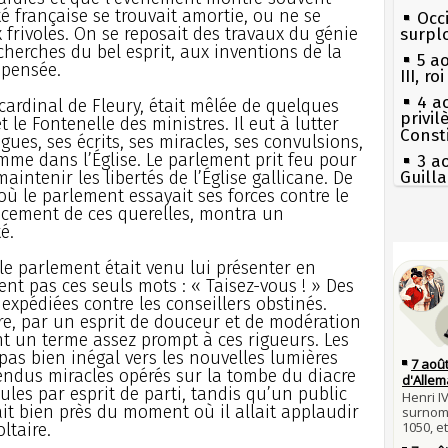
é française se trouvait amortie, ou ne se
Occi
 frivoles. On se reposait des travaux du génie
surpl
cherches du bel esprit, aux inventions de la
5 a
 pensée.
III, r
4 a
cardinal de Fleury, était mêlée de quelques
privi
t le Fontenelle des ministres. Il eut à lutter
Const
igues, ses écrits, ses miracles, ses convulsions,
omme dans l’Église. Le parlement prit feu pour
3 a
aintenir les libertés de l’Église gallicane. De
Guill
où le parlement essayait ses forces contre le
Mus
ncement de ces querelles, montra un
réouv
é.
Séc
2 a
canicu
nommé
e parlement était venu lui présenter en
27 
dent pas ces seuls mots : « Taisez-vous ! » Des
1er 
Ravail
 expédiées contre les conseillers obstinés.
poign
Cléme
e, par un esprit de douceur et de modération
Pie
mous
t un terme assez prompt à ces rigueurs. Les
31 j
pas bien inégal vers les nouvelles lumières
les m
Qui
endus miracles opérés sur la tombe du diacre
en fo
Tout
les par esprit de parti, tandis qu’un public
atten
30 j
it bien près du moment où il allait applaudir
Poula
Fran
ltaire.
Poula
mort 