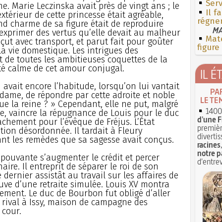
Serv
ne. Marie Leczinska avait près de vingt ans ; le
Il f
xtérieur de cette princesse était agréable,
régne
nd charme de sa figure était de reproduire
MA
’exprimer des vertus qu’elle devait au malheur
Mate
reçut avec transport, et parut fait pour goûter
figure
la vie domestique. Les intrigues des
t de toutes les ambitieuses coquettes de la
té calme de cet amour conjugal.
IL É
 avait encore l’habitude, lorsqu’on lui vantait
PA
dame, de répondre par cette adroite et noble
LE TE
que la reine ? » Cependant, elle ne put, malgré
1400 
ce, vaincre la répugnance de Louis pour le duc
d'une F
achement pour l’évêque de Fréjus. L’État
premièr
ion désordonnée. Il tardait à Fleury
divertis
ant les remèdes que sa sagesse avait conçus.
racines
notre p
pouvante s’augmenter le crédit et percer
d'entrev
ire. Il entreprit de séparer le roi de son
 dernier assistât au travail sur les affaires de
uve d’une retraite simulée. Louis XV montra
ment. Le duc de Bourbon fut obligé d’aller
rival à Issy, maison de campagne des
 cour.