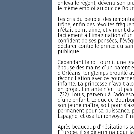
enleva le régent, devenu son prem
le même emploi au duc de Bourbo
Les cris du peuple, des remontr
trône, enfin des révoltes fréque
n’était point aimé, et vinrent di
facilement à l’imagination d’un
confident de ses pensées, l’évêq
déclarer contre le prince du san
publique.
Cependant le roi fournit une gr
épouse des mains d’un parent et
d’Orléans, longtemps brouillé av
réconciliation avec ce gouverne
infante. La princesse n’avait al
en projet. L’infante n’en fut pa
1722). Louis, parvenu à l’adolesc
d’une enfant. Le duc de Bourbon
son jeune maître, soit pour s’a
permanent pour sa puissance, pr
Espagne, et osa lui renvoyer l’inf
Après beaucoup d’hésitations su
l’Europe, il se détermina pour la 