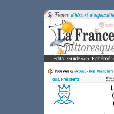
Édito
Guide
Éphéméri
web
Vous êtes ici :
Accueil
>
Rois, Présidents
Rois, Présidents
Biogra
essent
L