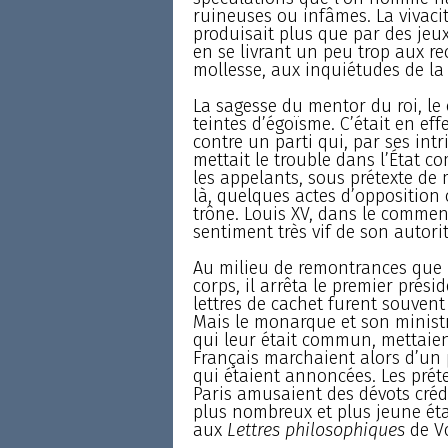
ruineuses ou infâmes. La vivacit
produisait plus que par des jeux
en se livrant un peu trop aux re
mollesse, aux inquiétudes de la
La sagesse du mentor du roi, le 
teintes d’égoïsme. C’était en effe
contre un parti qui, par ses intr
mettait le trouble dans l’État c
les appelants, sous prétexte de m
là, quelques actes d’opposition 
trône. Louis XV, dans le comme
sentiment très vif de son autorit
Au milieu de remontrances que l
corps, il arrêta le premier prési
lettres de cachet furent souvent
Mais le monarque et son ministr
qui leur était commun, mettaien
Français marchaient alors d’un 
qui étaient annoncées. Les prét
Paris amusaient des dévots crédu
plus nombreux et plus jeune éta
aux
Lettres philosophiques
de Vo