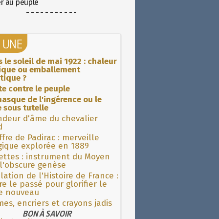
er au peuple
- - - - - - - - - - -
A UNE
 le soleil de mai 1922 : chaleur
rique ou emballement
tique ?
ite contre le peuple
asque de l'ingérence ou le
 sous tutelle
ndeur d'âme du chevalier
d
fre de Padirac : merveille
gique explorée en 1889
ettes : instrument du Moyen
l'obscure genèse
lation de l'Histoire de France :
re le passé pour glorifier le
 nouveau
es, encriers et crayons jadis
BON À SAVOIR