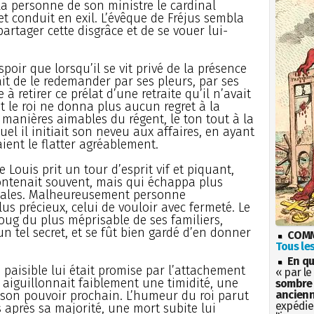
la personne de son ministre le cardinal
et conduit en exil. L’évêque de Fréjus sembla
artager cette disgrâce et de se vouer lui-
spoir que lorsqu’il se vit privé de la présence
ait de le redemander par ses pleurs, par ses
 à retirer ce prélat d’une retraite qu’il n’avait
t le roi ne donna plus aucun regret à la
 manières aimables du régent, le ton tout à la
uel il initiait son neveu aux affaires, en ayant
aient le flatter agréablement.
e Louis prit un tour d’esprit vif et piquant,
contenait souvent, mais qui échappa plus
ginales. Malheureusement personne
lus précieux, celui de vouloir avec fermeté. Le
joug du plus méprisable de ses familiers,
 tel secret, et se fût bien gardé d’en donner
COMM
Tous les
En qu
paisible lui était promise par l’attachement
« par le
 aiguillonnait faiblement une timidité, une
sombre 
 son pouvoir prochain. L’humeur du roi parut
ancienn
expédien
s après sa majorité, une mort subite lui