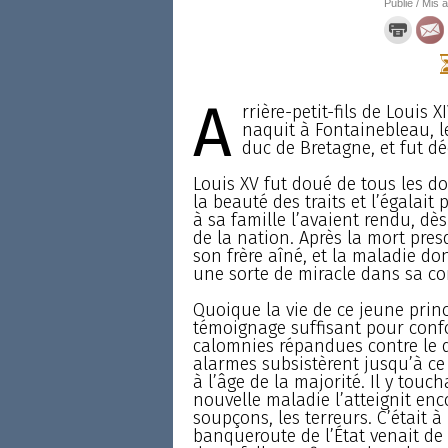
Publié / Mis à
A
rrière-petit-fils de Louis X
naquit à Fontainebleau, le
duc de Bretagne, et fut déc
Louis XV fut doué de tous les do
la beauté des traits et l’égalait
à sa famille l’avaient rendu, dè
de la nation. Après la mort pre
son frère aîné, et la maladie do
une sorte de miracle dans sa co
Quoique la vie de ce jeune prin
témoignage suffisant pour confo
calomnies répandues contre le d
alarmes subsistèrent jusqu’à ce 
à l’âge de la majorité. Il y touch
nouvelle maladie l’atteignit enco
soupçons, les terreurs. C’était 
banqueroute de l’État venait de 