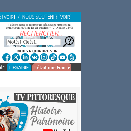
E
/ NOUS SOUTENIR
[VOIR]
[VOIR]
« Hâtons-nous de raconter les délicieuses histoires du
peuple avant qu'il ne les ait oubliées »
(C. Nodier, 1840)
NOUS REJOINDRE SUR...
ir
LIBRAIRIE
Il était une France