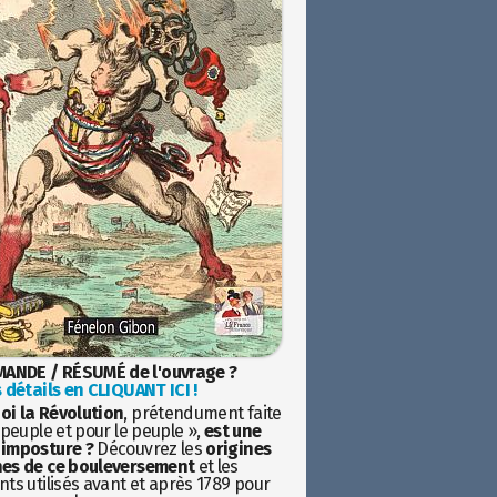
ANDE / RÉSUMÉ de l'ouvrage ?
 détails en CLIQUANT ICI !
oi la Révolution
, prétendument faite
 peuple et pour le peuple »,
est une
imposture ?
Découvrez les
origines
es de ce bouleversement
et les
ts utilisés avant et après 1789 pour