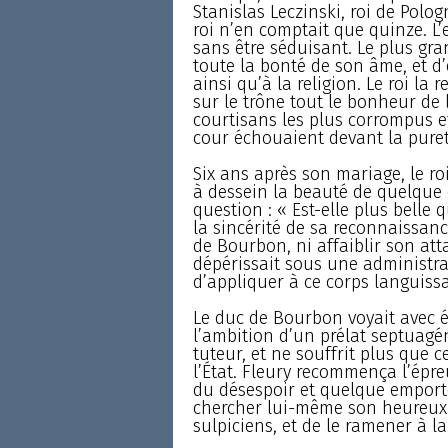
Stanislas Leczinski, roi de Polog
roi n’en comptait que quinze. L’e
sans être séduisant. Le plus gra
toute la bonté de son âme, et d
ainsi qu’à la religion. Le roi la 
sur le trône tout le bonheur de 
courtisans les plus corrompus e
cour échouaient devant la pure
Six ans après son mariage, le roi
à dessein la beauté de quelque 
question : « Est-elle plus belle 
la sincérité de sa reconnaissan
de Bourbon, ni affaiblir son att
dépérissait sous une administrat
d’appliquer à ce corps languiss
Le duc de Bourbon voyait avec é
l’ambition d’un prélat septuagéna
tuteur, et ne souffrit plus que ce
l’État. Fleury recommença l’épre
du désespoir et quelque emporte
chercher lui-même son heureux 
sulpiciens, et de le ramener à la