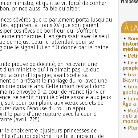
l'impos
ier ministre, et qu’il se vit forcé de confier
n, prince aussi faible qu’altier.
ances sévères que le parlement porta jusqu’au
ntes, apprirent à Louis XV que son parent
À L
ssiper ces rêves de bonheur qui s’offrent
 jeune monarque. Il en gémissait avec le seul
Sous
ue de Fréjus. Celui-ci attendait pour se
histo
g que le signal lui en fût donné par la haine
média
L'él
Le m
ande preuve de docilité, en recevant une
peuple
 d’un ministre qu’il n’aimait pas. Le duc
Gra
ec la cour d’Espagne, avait scellé sa
Bayar
ment en arrêtant le mariage du roi avec une
ors que quatre ans. Cette union restait donc
Gouf
s moins envoyée à la cour de France (janvier
géolo
ence, se sentit humilié d’être associé aux jeux
Lun
, soit pour complaire aux vœux secrets de
Âge à 
ssurer dans l’épouse du roi un appui
Muti
it le parti d’une rupture avec la cour d
détrui
ante (avril 1725).
monde
Plum
r le choix entre plusieurs princesses de
fille d’un roi détrôné, fugitif et proscrit, de