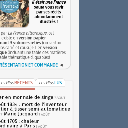
Il était une France
saura vous ravir
par ses récits
abondamment
illustrés !
 par
La France pittoresque
, cet
 existe en
version papier
ant 3 volumes reliés
(couverture
dos carré et cousu) ET en
version
que
(incluant une table des matières
table thématique cliquables)
RÉSENTATION ET COMMANDE
◄
Les Plus
RÉCENTS
Les Plus
LUS
er en monnaie de singe
7 AOÛT
oût 1834 : mort de l'inventeur
tier à tisser semi-automatique
h-Marie Jacquard
7 AOÛT
oût 1705 : chaleur
rdinaire à Paris
6 AOÛT