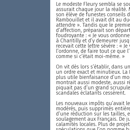
Le modeste Fleury sembla se sous
assurait chaque jour la réalité
son élève de funestes conseils de
Rambouillet et il avait dit au d
attendre ». Tandis que le premi
d’affection, préparait son départ
foudroyante : « Je vous ordonne
à Chantilly et d’y demeurer jus
recevait cette lettre sévère : « Je
l’ordonne, de faire tout ce que 
comme si c’était moi-même. »
On vit dès lors s’établir, dans 
un ordre exact et minutieux. La
plus utile bienfaisance d’un mo
montrait aussi modeste, aussi r
piquait pas d’un grand scrupule
scandales éclatants cessèrent.
Les nouveaux impôts qu’avait le
modérés, puis supprimés entière
d’une réduction sur les tailles, 
soulagement aux Français. De ju
calamités locales. Plus de proje
spéculations que l’on nomme ha