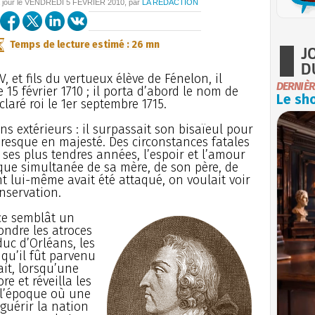
 jour le
VENDREDI
5 FÉVRIER 2010
, par
LA RÉDACTION
Temps de lecture estimé : 26 mn
J
D
IV, et fils du vertueux élève de Fénelon, il
DERNIÈR
 15 février 1710 ; il porta d’abord le nom de
Le sho
laré roi le 1er septembre 1715.
ns extérieurs : il surpassait son bisaïeul pour
 presque en majesté. Des circonstances fatales
s ses plus tendres années, l’espoir et l’amour
sque simultanée de sa mère, de son père, de
nt lui-même avait été attaqué, on voulait voir
nservation.
ce semblât un
ndre les atroces
uc d’Orléans, les
qu’il fût parvenu
ait, lorsqu’une
re et réveilla les
à l’époque où une
guérir la nation