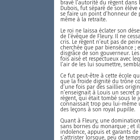
bravé l’autorité du régent dans 
Dubois, fut séparé de son élève 
se faire un point d’honneur de p
même à la retraite.
Le roi ne laissa éclater son dése
de l’évêque de Fleury. Il ne cess
cris. Le régent n’eut pas de peine
cherchée que par bienséance ; e
disgrâce de son gouverneur. Les
fois aisé et respectueux avec leq
l’air de les lui soumettre, sembl
Ce fut peut-être à cette école qu
que la froide dignité du trône 
d’une fois par des saillies ori
n’enseignait à Louis un secret p
régent, qui était tombé sous le 
connaissait trop peu lui-même un
des leçons à son royal pupille.
Quant à Fleury, une domination 
sans bornes du monarque ; et il
indolence, appuis et garants de
s’attrister lorsque, peu de temp