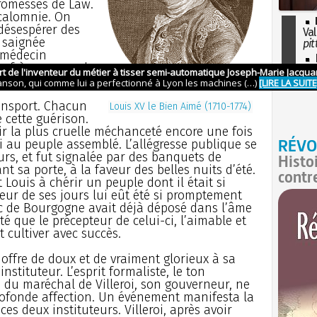
promesses de Law.
 calomnie. On
 désespérer des
Val
 saignée
pit
 médecin
I
onfrères, sauva les
so
l'H
ransport. Chacun
Louis XV le Bien Aimé (1710-1774)
e cette guérison.
ir la plus cruelle méchanceté encore une fois
RÉVO
i au peuple assemblé. L’allégresse publique se
rs, et fut signalée par des banquets de
Histo
t sa porte, à la faveur des belles nuits d’été.
contr
 Louis à chérir un peuple dont il était si
ur de ses jours lui eût été si promptement
uc de Bourgogne avait déjà déposé dans l’âme
é que le précepteur de celui-ci, l’aimable et
t cultiver avec succès.
offre de doux et de vraiment glorieux à sa
stituteur. L’esprit formaliste, le ton
 du maréchal de Villeroi, son gouverneur, ne
profonde affection. Un événement manifesta la
ces deux instituteurs. Villeroi, après avoir