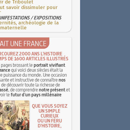
ir de Triboulet
aut savoir dissimuler pour
r
NIFESTATIONS / EXPOSITIONS
rnités, archéologie de la
 maternelle
TAIT UNE FRANCE
RCOUREZ 2000 ANS L'HISTOIRE
MPS DE 1600 ARTICLES ILLUSTRÉS
pages brossant le
portrait vivifiant
rance
qui voici deux siècles était la
e puissance du monde. Une occasion
sante et instructive de connaître
nos
, de découvrir toute la richesse de
assé
, de comprendre
notre présent
et
oir le
futur d'un pays millénaire
QUE VOUS SOYEZ
UN SIMPLE
CURIEUX
OU UN FÉRU
D'HISTOIRE,