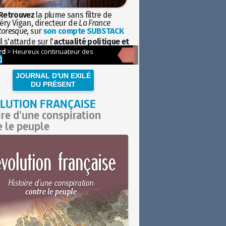
Retrouvez
la plume sans filtre de
éry Vigan, directeur de
La France
toresque
, sur
son compte SUBSTACK
l s'attarde sur l'
actualité politique et
ciétale
avec la hauteur de vue de
istoire
JOURNAL D'UN EXILÉ
DU PRÉSENT
LUTION FRANÇAISE
ire d'une conspiration
e le peuple