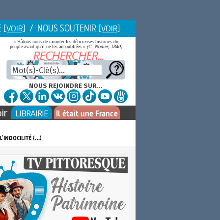
E
/ NOUS SOUTENIR
[VOIR]
[VOIR]
« Hâtons-nous de raconter les délicieuses histoires du
peuple avant qu'il ne les ait oubliées »
(C. Nodier, 1840)
NOUS REJOINDRE SUR...
ir
LIBRAIRIE
Il était une France
l'indocilité (…)