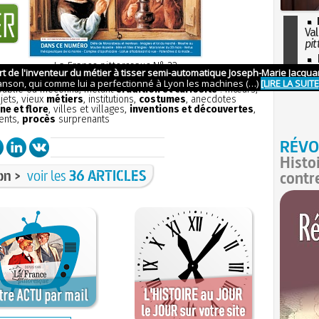
Val
pit
I
La France pittoresque
N° 32
so
ion
sans publicité
et aborde tous les aspects de la petite
l'H
 oublié ou méconnu, mêlant
érudition et curiosité
: mœurs,
bjets, vieux
métiers
, institutions,
costumes
, anecdotes
ne et flore
, villes et villages,
inventions et découvertes
,
ents,
procès
surprenants
RÉVO
Histo
on >
voir les
36 ARTICLES
contr