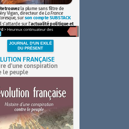
Retrouvez
la plume sans filtre de
éry Vigan, directeur de
La France
toresque
, sur
son compte SUBSTACK
l s'attarde sur l'
actualité politique et
ciétale
avec la hauteur de vue de
istoire
JOURNAL D'UN EXILÉ
DU PRÉSENT
LUTION FRANÇAISE
ire d'une conspiration
e le peuple