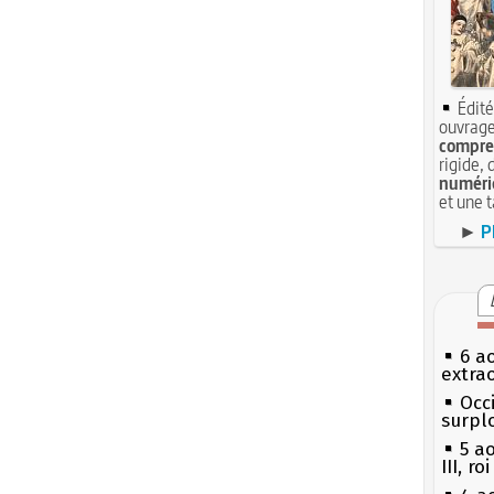
Édité
ouvrage
compren
rigide, 
numéri
et une 
►
P
6 a
extrao
Occi
surpl
5 a
III, r