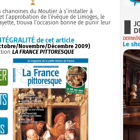
es chanoines du Moutier à s’installer à
t l’approbation de l’évêque de Limoges, le
J
Fayette, trouva l’occasion bonne de punir leur
D
NTÉGRALITÉ de cet article
DERNIÈR
Le sho
ctobre/Novembre/Décembre 2009)
ation
LA FRANCE PITTORESQUE