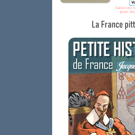
Saisissez v
pour vo