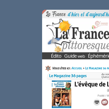
Édito
Guide
Éphéméri
web
Vous êtes ici :
Accueil
>
Le Magazine 36 p
Le Magazine 36 pages
Au som
Quevai
L’évêque de L
(
Publié / M