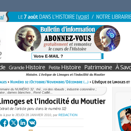
7 août
DANS L'HISTOIRE
/ NOTRE LIBRAIRI
LE
[VOIR]
de
Histoire
Histoire
Patrimoine
À Savo
Grande
Petite
Histoire. L'évêque de Limoges et l'indocilité du Moutier
ages
>
Numéro 32 (Octobre/Novembre/Décembre (…)
> L'évêque de Limoges et 
maire du NUMÉRO 32 : thé ; roi des ribauds ; industrie cotonnière ;
se ; dames blanches ; René Caillié...
imoges et l’indocilité du Moutier
Extrait de l’article paru dans le numéro 32)
is à jour le
JEUDI
28 JANVIER 2010
, par
REDACTION