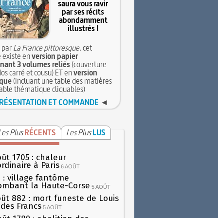
saura vous ravir
par ses récits
abondamment
illustrés !
 par
La France pittoresque
, cet
 existe en
version papier
ant 3 volumes reliés
(couverture
dos carré et cousu) ET en
version
que
(incluant une table des matières
table thématique cliquables)
RÉSENTATION ET COMMANDE
◄
Les Plus
RÉCENTS
Les Plus
LUS
oût 1705 : chaleur
rdinaire à Paris
6 AOÛT
 : village fantôme
ombant la Haute-Corse
5 AOÛT
oût 882 : mort funeste de Louis
oi des Francs
5 AOÛT