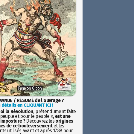
ANDE / RÉSUMÉ de l'ouvrage ?
 détails en CLIQUANT ICI !
oi la Révolution
, prétendument faite
 peuple et pour le peuple »,
est une
imposture ?
Découvrez les
origines
es de ce bouleversement
et les
ts utilisés avant et après 1789 pour