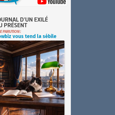
OURNAL D'UN EXILÉ
U PRÉSENT
E PARUTION :
wbiz vous tend la sébile