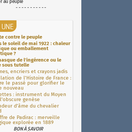
er au peuple
- - - - - - - - - - -
A UNE
ite contre le peuple
 le soleil de mai 1922 : chaleur
rique ou emballement
tique ?
asque de l'ingérence ou le
 sous tutelle
es, encriers et crayons jadis
lation de l'Histoire de France :
re le passé pour glorifier le
 nouveau
ettes : instrument du Moyen
l'obscure genèse
ndeur d'âme du chevalier
d
fre de Padirac : merveille
gique explorée en 1889
BON À SAVOIR