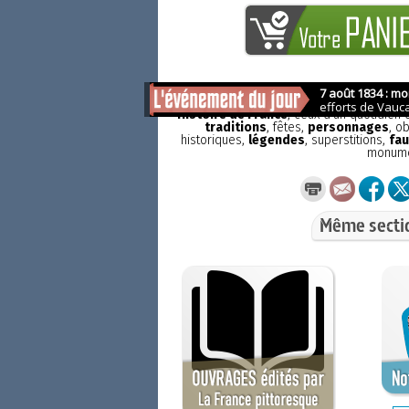
La France pittoresque
est une publicat
Histoire de France
, ceux d'un quotidien
traditions
, fêtes,
personnages
, o
historiques,
légendes
, superstitions,
fau
monum
Même secti