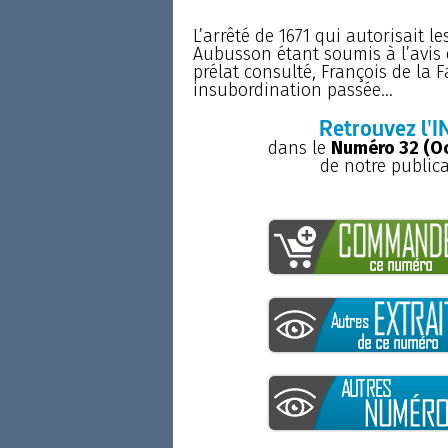
L’arrêté de 1671 qui autorisait l
Aubusson étant soumis à l’avis e
prélat consulté, François de la 
insubordination passée...
Retrouvez l'I
dans le
Numéro 32 (O
de notre public