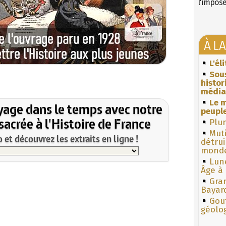
l'impos
À L
L'él
Sous
histo
média
Le m
yage dans le temps avec notre
peuple
acrée à l'Histoire de France
Plum
Muti
et découvrez les extraits en ligne !
détrui
monde
Lun
Âge à 
Gra
Bayar
Gouf
géolo