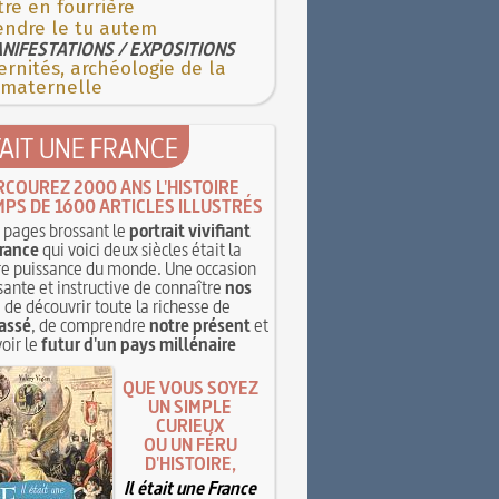
re en fourrière
endre le tu autem
NIFESTATIONS / EXPOSITIONS
rnités, archéologie de la
 maternelle
TAIT UNE FRANCE
RCOUREZ 2000 ANS L'HISTOIRE
MPS DE 1600 ARTICLES ILLUSTRÉS
pages brossant le
portrait vivifiant
rance
qui voici deux siècles était la
e puissance du monde. Une occasion
sante et instructive de connaître
nos
, de découvrir toute la richesse de
assé
, de comprendre
notre présent
et
oir le
futur d'un pays millénaire
QUE VOUS SOYEZ
UN SIMPLE
CURIEUX
OU UN FÉRU
D'HISTOIRE,
Il était une France