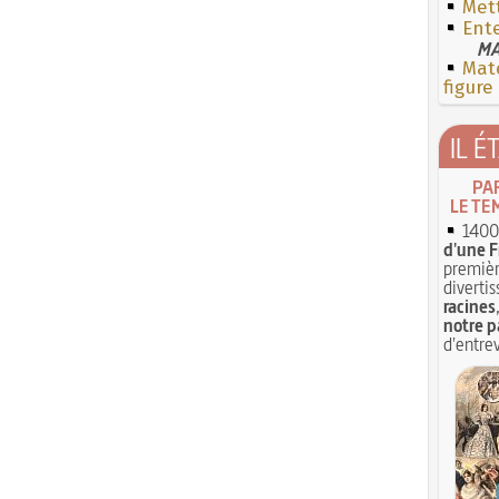
Mett
Ent
MA
Mate
figure
IL É
PA
LE TE
1400 
d'une F
premièr
divertis
racines
notre p
d'entrev