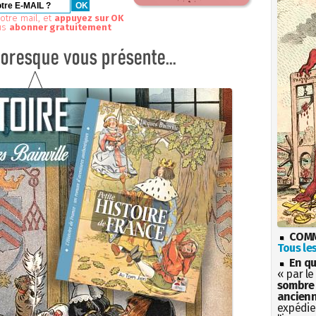
otre mail, et
appuyez sur OK
us
abonner gratuitement
COMM
Tous les
En qu
« par le
sombre 
ancienn
expédien