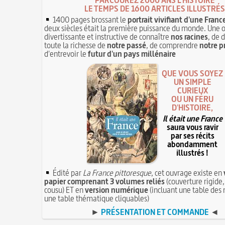
LE TEMPS DE 1600 ARTICLES ILLUSTRÉS
1400 pages brossant le
portrait vivifiant d'une Franc
deux siècles était la première puissance du monde. Une 
divertissante et instructive de connaître
nos racines
, de 
toute la richesse de
notre passé
, de comprendre
notre p
d'entrevoir le
futur d'un pays millénaire
QUE VOUS SOYEZ
UN SIMPLE
CURIEUX
OU UN FÉRU
D'HISTOIRE,
Il était une France
saura vous ravir
par ses récits
abondamment
illustrés !
Édité par
La France pittoresque
, cet ouvrage existe en
papier comprenant 3 volumes reliés
(couverture rigide,
cousu) ET en
version numérique
(incluant une table des 
une table thématique cliquables)
►
PRÉSENTATION ET COMMANDE
◄