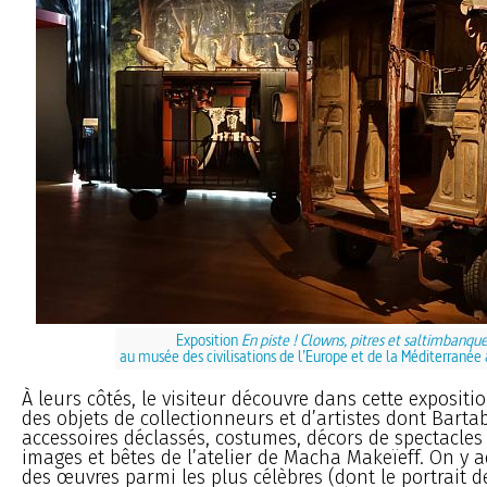
Exposition
En piste ! Clowns, pitres et saltimbanqu
au musée des civilisations de l’Europe et de la Méditerranée 
À leurs côtés, le visiteur découvre dans cette expositi
des objets de collectionneurs et d’artistes dont Barta
accessoires déclassés, costumes, décors de spectacles
images et bêtes de l’atelier de Macha Makeïeff. On y
des œuvres parmi les plus célèbres (dont le portrait 