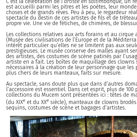
C’est la célébration de
l’artiste en saltimbanque
, un ré
est accueilli parmi les pitres et les poètes, leur mond
choses et de grands rêves. Peu à peu, le regardeur réa
spectacle du destin de ces artistes de fils et de tréteau
propre vie. Une vie de fétiches, de chimères, de bless
Les collections relatives aux arts forains et au cirqu
(Musée des civilisations de l’Europe et de la Méditerra
intérêt particulier qu’elles ne se limitent pas aux seul
prestigieuses. Le musée conserve des malles ayant se
des artistes, des costumes de scène patinés par l’us
artiste en a fait. Les boîtes de maquillage des clowns 
nécessaires à la création de leur personnage que les p
plus chers de leurs manteaux, faits sur mesure.
Au spectacle, sans doute plus que dans d’autres doma
l’accessoire est essentiel. Dans cet esprit, plus de 100 
collections du Mucem sont présentées ici : têtes de m
e
e
(du XIX
et du XX
siècle), manteaux de clowns brodés 
sequins, costumes de scène et bagages d’artistes.