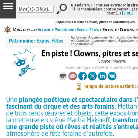
6 août 1705 : chaleur extraordinaire
là, le thermomètre dont se servait Cass
deux (…)
[LIRE]
Exposition En piste ! Clowns, pitres et saltimbanques
Vous êtes ici :
Accueil
>
Patrimoine : Expos, Fêtes
> En piste ! Clowns, 
Richesses du patrimoine de France : manifest
Patrimoine : Expos, Fêtes
patrimoniales, gastronomiques. Expositions et
et gastronomie
En piste ! Clowns, pitres et
(Source : Mucem)
Publié / Mis à jour le
SAMEDI
29 MARS 2025
, pa
Temps de lecture estimé :
Une
plongée poétique et spectaculaire dans l
fascinant du cirque et des arts forains
. Mettan
de trois cents œuvres et objets, cette expositio
la metteuse en scène Macha Makeïeff,
transfor
une grande piste où rêves et réalités s’entrel
atmosphère de fête foraine d’autrefois.