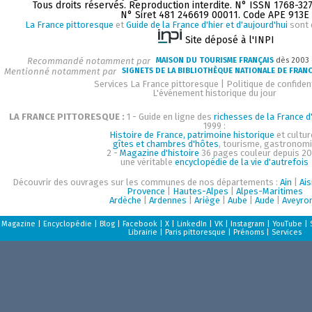
Tous droits réservés. Reproduction interdite. N° ISSN 1768-32
N° Siret 481 246619 00011. Code APE 913E
La France pittoresque
et
Guide de la France d'hier et d'aujourd'hui
sont 
Site déposé à l'INPI
Recommandé notamment par
MAISON DU TOURISME FRANÇAIS
dès 2003
Mentionné notamment par
SIGNETS DE LA BIBLIOTHÈQUE NATIONALE DE FRAN
Services La France pittoresque
|
Politique de confident
L'événement historique du jour
LA FRANCE PITTORESQUE :
1 - Guide en ligne des
richesses de la France d'
1999 :
Histoire de France, patrimoine historique
et cultur
gîtes et chambres d'hôtes
, tourisme, gastronom
2 -
Magazine d'histoire
36 pages couleur depuis 20
une véritable
encyclopédie de la vie d'autrefois
Découvrir des ouvrages sur les communes de nos départements :
Ain
|
Ai
Provence
|
Hautes-Alpes
|
Alpes-Maritimes
Ardèche
|
Ardennes
|
Ariège
|
Aube
|
Aude
|
Aveyro
Magazine
|
Encyclopédie
|
Blog
|
Facebook
|
X
|
LinkedIn
|
VK
|
Instagram
|
YouTube
|
Librairie
|
Paris pittoresque
|
Prénoms
|
Services