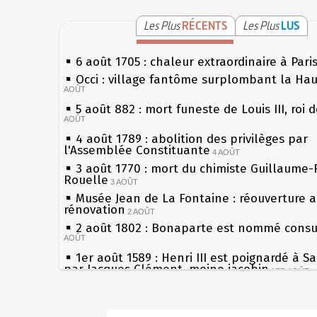
Les Plus
RÉCENTS
Les Plus
LUS
6 août 1705 : chaleur extraordinaire à Pari
Occi : village fantôme surplombant la Ha
AOÛT
5 août 882 : mort funeste de Louis III, roi 
AOÛT
4 août 1789 : abolition des privilèges par
l'Assemblée Constituante
4 AOÛT
3 août 1770 : mort du chimiste Guillaume-
Rouelle
3 AOÛT
Musée Jean de La Fontaine : réouverture 
rénovation
2 AOÛT
2 août 1802 : Bonaparte est nommé consul
AOÛT
1er août 1589 : Henri III est poignardé à S
par Jacques Clément, moine jacobin
1ER AOÛT
31 juillet 1899 : décret instaurant les mou
boîtes aux lettres en fonte de Léon Mougeo
Sécheresses (Grandes), étés caniculaires à