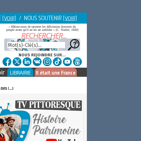
E
/ NOUS SOUTENIR
[VOIR]
[VOIR]
« Hâtons-nous de raconter les délicieuses histoires du
peuple avant qu'il ne les ait oubliées »
(C. Nodier, 1840)
NOUS REJOINDRE SUR...
ir
LIBRAIRIE
Il était une France
 des (…)