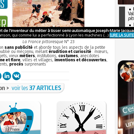
Val
pit
I
so
l'H
La France pittoresque
N° 23
ion
sans publicité
et aborde tous les aspects de la petite
 oublié ou méconnu, mêlant
érudition et curiosité
: mœurs,
bjets, vieux
métiers
, institutions,
costumes
, anecdotes
ne et flore
, villes et villages,
inventions et découvertes
,
ents,
procès
surprenants
on >
voir les
37 ARTICLES