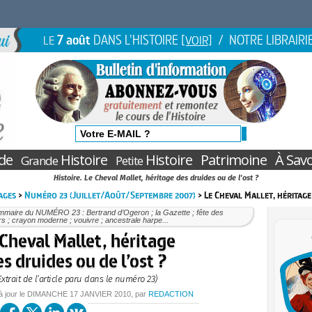
7 août
DANS L'HISTOIRE
/ NOTRE LIBRAIRI
LE
[VOIR]
de
Histoire
Histoire
Patrimoine
À Savo
Grande
Petite
Histoire. Le Cheval Mallet, héritage des druides ou de l'ost ?
ages
>
Numéro 23 (Juillet/Août/Septembre 2007)
> Le Cheval Mallet, héritage
mmaire du NUMÉRO 23 : Bertrand d’Ogeron ; la Gazette ; fête des
rs ; crayon moderne ; vouivre ; ancestrale harpe...
Cheval Mallet, héritage
s druides ou de l’ost ?
Extrait de l’article paru dans le numéro 23)
à jour le
DIMANCHE
17 JANVIER 2010
, par
REDACTION