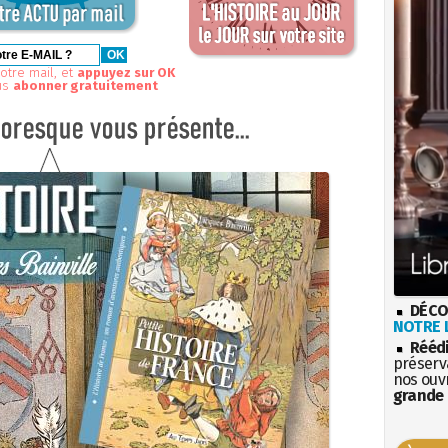
otre mail, et
appuyez sur OK
us
abonner gratuitement
DÉCO
NOTRE L
Rééd
préserva
nos ouv
grande 