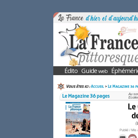
Édito
Guide
Éphéméri
web
Vous êtes ici :
Accueil
>
Le Magazine 36 p
Le Magazine 36 pages
Au so
Ecolie
Le 
de
(
Publié / Mis 