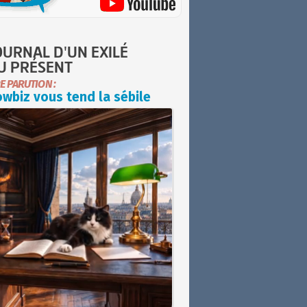
OURNAL D'UN EXILÉ
U PRÉSENT
E PARUTION :
wbiz vous tend la sébile