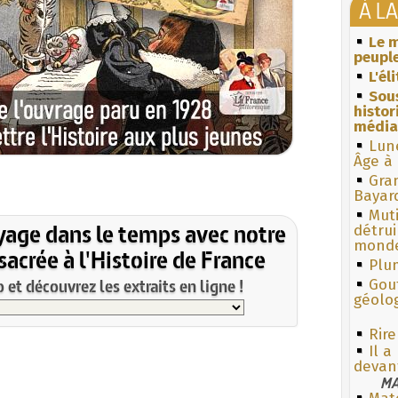
À L
Le m
peuple
L'él
Sous
histo
média
Lun
Âge à 
Gra
Bayar
Muti
yage dans le temps avec notre
détrui
monde
acrée à l'Histoire de France
Plum
et découvrez les extraits en ligne !
Gouf
géolo
Rire
Il a
devant
MA