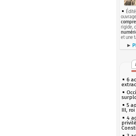
Édité
ouvrage
compren
rigide, 
numéri
et une 
►
P
6 a
extrao
Occi
surpl
5 a
III, r
4 a
privi
Const
3 a