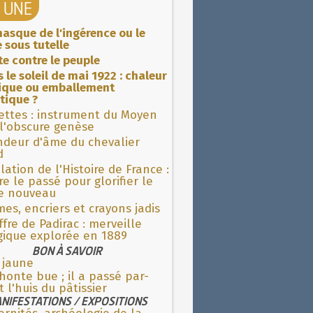
A UNE
asque de l'ingérence ou le
 sous tutelle
ite contre le peuple
 le soleil de mai 1922 : chaleur
rique ou emballement
tique ?
ettes : instrument du Moyen
l'obscure genèse
ndeur d'âme du chevalier
d
lation de l'Histoire de France :
re le passé pour glorifier le
 nouveau
es, encriers et crayons jadis
fre de Padirac : merveille
gique explorée en 1889
BON À SAVOIR
 jaune
 honte bue ; il a passé par-
 l'huis du pâtissier
NIFESTATIONS / EXPOSITIONS