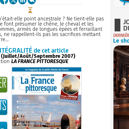
était-elle point ancestrale ? Ne tient-elle pas
J
e font présumer le chêne, le cheval et les
D
ommes, armés de longues épées et ferraillant
 ne rappellent-ils pas les sacrifices mettant
DERNIÈR
e...
Le sho
NTÉGRALITÉ de cet article
 (Juillet/Août/Septembre 2007)
ation
LA FRANCE PITTORESQUE