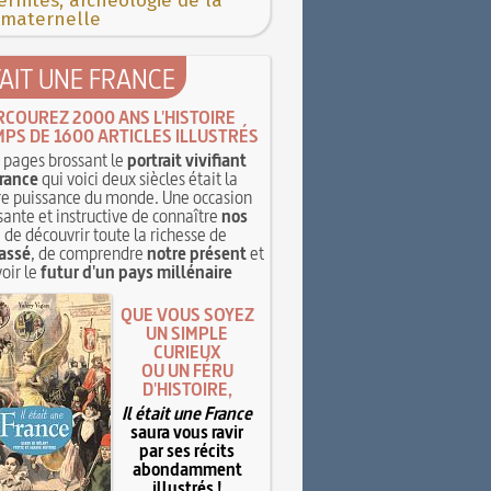
rnités, archéologie de la
 maternelle
TAIT UNE FRANCE
RCOUREZ 2000 ANS L'HISTOIRE
MPS DE 1600 ARTICLES ILLUSTRÉS
pages brossant le
portrait vivifiant
rance
qui voici deux siècles était la
e puissance du monde. Une occasion
sante et instructive de connaître
nos
, de découvrir toute la richesse de
assé
, de comprendre
notre présent
et
oir le
futur d'un pays millénaire
QUE VOUS SOYEZ
UN SIMPLE
CURIEUX
OU UN FÉRU
D'HISTOIRE,
Il était une France
saura vous ravir
par ses récits
abondamment
illustrés !