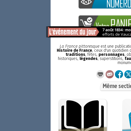
La France pittoresque
est une publicat
Histoire de France
, ceux d'un quotidien
traditions
, fêtes,
personnages
, o
historiques,
légendes
, superstitions,
fau
monum
Même secti