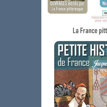
Saisissez v
pour vo