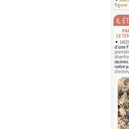
Mate
figure
IL É
PA
LE TE
1400 
d'une F
premièr
divertis
racines
notre p
d'entrev