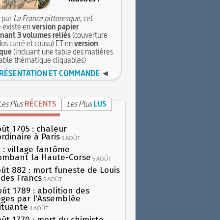
 par
La France pittoresque
, cet
 existe en
version papier
ant 3 volumes reliés
(couverture
dos carré et cousu) ET en
version
que
(incluant une table des matières
table thématique cliquables)
RÉSENTATION ET COMMANDE
◄
Les Plus
RÉCENTS
Les Plus
LUS
oût 1705 : chaleur
rdinaire à Paris
6 AOÛT
 : village fantôme
ombant la Haute-Corse
5 AOÛT
oût 882 : mort funeste de Louis
oi des Francs
5 AOÛT
oût 1789 : abolition des
lèges par l'Assemblée
ituante
4 AOÛT
oût 1770 : mort du chimiste