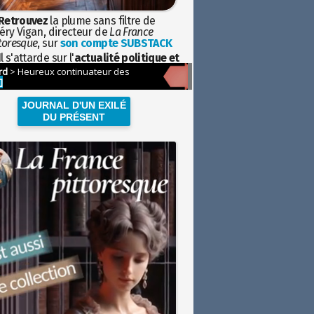
Retrouvez
la plume sans filtre de
éry Vigan, directeur de
La France
toresque
, sur
son compte SUBSTACK
l s'attarde sur l'
actualité politique et
ciétale
avec la hauteur de vue de
istoire
JOURNAL D'UN EXILÉ
DU PRÉSENT