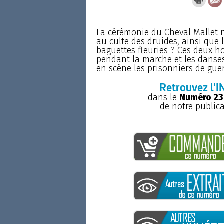
La cérémonie du Cheval Mallet n’
au culte des druides, ainsi que l
baguettes fleuries ? Ces deux h
pendant la marche et les danses,
en scène les prisonniers de guerr
Retrouvez l'I
dans le
Numéro 23
de notre public