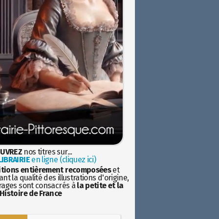
UVREZ
nos titres sur...
IBRAIRIE
en ligne (cliquez ici)
itions entièrement recomposées
et
nt la qualité des illustrations d'origine,
rages sont consacrés à
la petite et la
Histoire de France