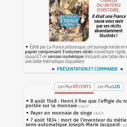
CURIEUX
OU UN FÉRU
D'HISTOIRE,
Il était une France
saura vous ravir
par ses récits
abondamment
illustrés !
Édité par
La France pittoresque
, cet ouvrage existe en
papier comprenant 3 volumes reliés
(couverture rigide,
cousu) ET en
version numérique
(incluant une table des 
une table thématique cliquables)
►
PRÉSENTATION ET COMMANDE
◄
Les Plus
RÉCENTS
Les Plus
LUS
8 août 1548 : Henri II fixe que l’effigie du r
portée sur la monnaie
8 AOÛT
Payer en monnaie de singe
7 AOÛT
7 août 1834 : mort de l'inventeur du métier
semi-automatique Joseph-Marie Jacquard
7 A