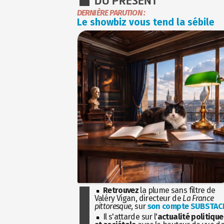
DU PRÉSENT
DERNIÈRE PARUTION :
Le showbiz vous tend la sébile
Retrouvez
la plume sans filtre de
Valéry Vigan, directeur de
La France
pittoresque
, sur
son compte SUBSTAC
Il s'attarde sur l'
actualité politique