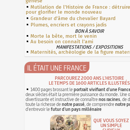
genèse
Mutilation de l'Histoire de France : détruir
pour glorifier le monde nouveau
Grandeur d'âme du chevalier Bayard
Plumes, encriers et crayons jadis
BON À SAVOIR
Morte la bête, mort le venin
Au besoin on connaît l'ami
MANIFESTATIONS / EXPOSITIONS
Maternités, archéologie de la figure mater
IL ÉTAIT UNE FRANCE
PARCOUREZ 2000 ANS L'HISTOIRE
LE TEMPS DE 1600 ARTICLES ILLUSTRÉS
1400 pages brossant le
portrait vivifiant d'une Franc
deux siècles était la première puissance du monde. Une 
divertissante et instructive de connaître
nos racines
, de 
toute la richesse de
notre passé
, de comprendre
notre p
d'entrevoir le
futur d'un pays millénaire
QUE VOUS SOYEZ
UN SIMPLE