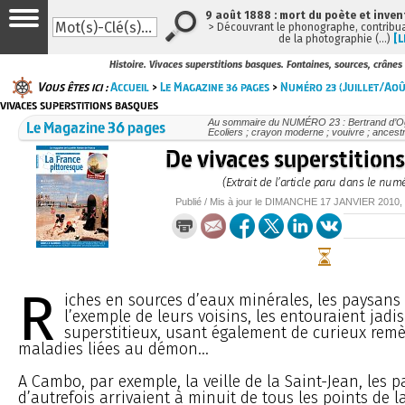
9 août 1888 : mort du poète et inven
> Découvrant le phonographe, contribuan
de la photographie (…)
[L
Histoire. Vivaces superstitions basques. Fontaines, sources, crânes
Vous êtes ici :
Accueil
>
Le Magazine 36 pages
>
Numéro 23 (Juillet/Ao
vivaces superstitions basques
Le Magazine 36 pages
Au sommaire du NUMÉRO 23 : Bertrand d’Oger
Ecoliers ; crayon moderne ; vouivre ; ancestr
De vivaces superstition
(Extrait de l’article paru dans le num
Publié / Mis à jour le
DIMANCHE
17 JANVIER 2010
,
R
iches en sources d’eaux minérales, les paysans
l’exemple de leurs voisins, les entouraient jadis
superstitieux, usant également de curieux remè
maladies liées au démon...
A Cambo, par exemple, la veille de la Saint-Jean, les
d’autrefois arrivaient à minuit de tous les points de la