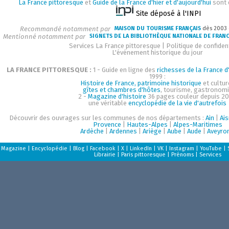
La France pittoresque
et
Guide de la France d'hier et d'aujourd'hui
sont 
Site déposé à l'INPI
Recommandé notamment par
MAISON DU TOURISME FRANÇAIS
dès 2003
Mentionné notamment par
SIGNETS DE LA BIBLIOTHÈQUE NATIONALE DE FRAN
Services La France pittoresque
|
Politique de confident
L'événement historique du jour
LA FRANCE PITTORESQUE :
1 - Guide en ligne des
richesses de la France d'
1999 :
Histoire de France, patrimoine historique
et cultur
gîtes et chambres d'hôtes
, tourisme, gastronom
2 -
Magazine d'histoire
36 pages couleur depuis 20
une véritable
encyclopédie de la vie d'autrefois
Découvrir des ouvrages sur les communes de nos départements :
Ain
|
Ai
Provence
|
Hautes-Alpes
|
Alpes-Maritimes
Ardèche
|
Ardennes
|
Ariège
|
Aube
|
Aude
|
Aveyro
Magazine
|
Encyclopédie
|
Blog
|
Facebook
|
X
|
LinkedIn
|
VK
|
Instagram
|
YouTube
|
Librairie
|
Paris pittoresque
|
Prénoms
|
Services