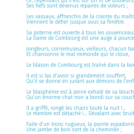
Or, cependant qu’il est sur un lit de douleurs
Ses fiefs sont devenus repaires de voleurs ;
Les vassaux, affranchis de la crainte du maîtr
Viennent le défier jusque sous sa fenêtre.
Sa poterne est ouverte à tous les jouvenceau
La Dame de Combourg est une auge à pource
Jongleurs, cornemuseux, vielleurs, chacun b
Et chansonne le mal immonde qui le cloue,
Le blason de Combourg est traîné dans la bo
Il est si las d’avoir si grandement souffert,
Qu’il se donne en jurant aux démons de l’enf
Le blasphème est à peine exhalé de sa bouc
Qu’un énorme chat noir a bondi sur sa couch
Il a griffé, rongé les chairs toute la nuit !...
Le membre est détaché !... Dévalant avec bruit
Faite d’un tronc rugueux, la pointe espadonn
Une jambe de bois sort de la cheminée ;