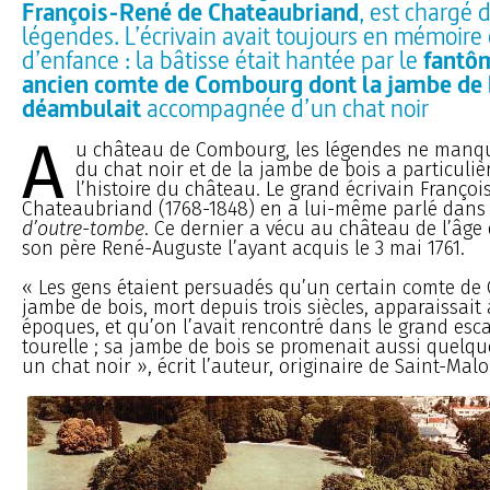
François-René de Chateaubriand
, est chargé d
légendes. L’écrivain avait toujours en mémoire 
d’enfance : la bâtisse était hantée par le
fantô
ancien comte de Combourg dont la jambe de 
déambulait
accompagnée d’un chat noir
A
u château de Combourg, les légendes ne manqu
du chat noir et de la jambe de bois a particul
l’histoire du château. Le grand écrivain Franço
Chateaubriand (1768-1848) en a lui-même parlé dans
d’outre-tombe
. Ce dernier a vécu au château de l’âge 
son père René-Auguste l’ayant acquis le 3 mai 1761.
« Les gens étaient persuadés qu’un certain comte de
jambe de bois, mort depuis trois siècles, apparaissait 
époques, et qu’on l’avait rencontré dans le grand esca
tourelle ; sa jambe de bois se promenait aussi quelqu
un chat noir », écrit l’auteur, originaire de Saint-Malo