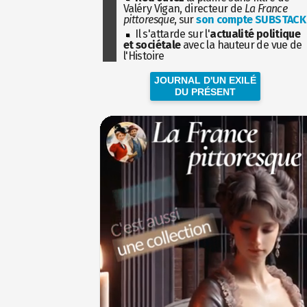
Valéry Vigan, directeur de
La France
pittoresque
, sur
son compte SUBSTACK
Il s'attarde sur l'
actualité politique
et sociétale
avec la hauteur de vue de
l'Histoire
JOURNAL D'UN EXILÉ
DU PRÉSENT