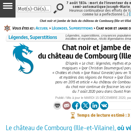
7 août 1834 : mort de l'inventeur du 
semi-automatique Joseph-Marie
Heureux continuateur des efforts de V
comme lui a perfectionné (…)
Chat noir et jambe de bois du château de Combourg (Ille-et-Vila
Vous êtes ici :
Accueil
>
Légendes, Superstitions
> Chat noir et jambe d
Légendes, Superstitions
Légendes, superstitions, croyances populaires, 
insolites et mystérieux, récits légendaires émai
Chat noir et jambe de
du château de Combourg (Ille
(D’après « Le chat : légendes, mythes et p
magiques » (par Christian Doumergue) paru
« Chattes et chats » (par Raoul Gineste) paru en 
et mystères des régions de France » (par Éloï
paru en 2015 et article « Au château de Combou
du chat noir continue de fasciner les visi
du 7 août 2020 paru dans Ouest Fran
Publié / Mis à jour le
MARDI
15 DÉCEMBRE 2020
, p
Temps de lecture estimé : 3
Le château de Combourg (Ille-et-Vilaine),
où v