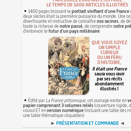
LE TEMPS DE 1600 ARTICLES ILLUSTRÉS
1400 pages brossant le
portrait vivifiant d'une France
deux siècles était la première puissance du monde. Une oc
divertissante et instructive de connaître
nos racines
, de dé
toute la richesse de
notre passé
, de comprendre
notre pr
d'entrevoir le
futur d'un pays millénaire
QUE VOUS SOYEZ
UN SIMPLE
CURIEUX
OU UN FÉRU
D'HISTOIRE,
Il était une France
saura vous ravir
par ses récits
abondamment
illustrés !
Édité par
La France pittoresque
, cet ouvrage existe en
v
papier comprenant 3 volumes reliés
(couverture rigide, d
cousu) ET en
version numérique
(incluant une table des m
une table thématique cliquables)
►
PRÉSENTATION ET COMMANDE
◄