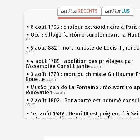
Les Plus
RÉCENTS
Les Plus
LUS
6 août 1705 : chaleur extraordinaire à Paris
Occi : village fantôme surplombant la Hau
AOÛT
5 août 882 : mort funeste de Louis III, roi d
AOÛT
4 août 1789 : abolition des privilèges par
l'Assemblée Constituante
4 AOÛT
3 août 1770 : mort du chimiste Guillaume-F
Rouelle
3 AOÛT
Musée Jean de La Fontaine : réouverture a
rénovation
2 AOÛT
2 août 1802 : Bonaparte est nommé consul 
AOÛT
1er août 1589 : Henri III est poignardé à Sa
par Jacques Clément, moine jacobin
1ER AOÛT
31 juillet 1899 : décret instaurant les moug
boîtes aux lettres en fonte de Léon Mougeot
Sécheresses (Grandes), étés caniculaires à 
30 juillet 1918 : mort d'Auguste Poulain, fo