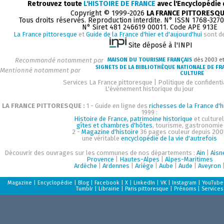
Retrouvez toute
L'HISTOIRE DE FRANCE
avec l'Encyclopédie
Copyright © 1999-2026
LA FRANCE PITTORESQ
Tous droits réservés. Reproduction interdite. N° ISSN 1768-327
N° Siret 481 246619 00011. Code APE 913E
La France pittoresque
et
Guide de la France d'hier et d'aujourd'hui
sont d
Site déposé à l'INPI
Recommandé notamment par
MAISON DU TOURISME FRANÇAIS
dès 2003 e
SIGNETS DE LA BIBLIOTHÈQUE NATIONALE DE FR
Mentionné notamment par
CULTURE
Services La France pittoresque
|
Politique de confidenti
L'événement historique du jour
LA FRANCE PITTORESQUE :
1 - Guide en ligne des
richesses de la France d'h
1999 :
Histoire de France, patrimoine historique
et culturel
gîtes et chambres d'hôtes
, tourisme, gastronomie
2 -
Magazine d'histoire
36 pages couleur depuis 200
une véritable
encyclopédie de la vie d'autrefois
Découvrir des ouvrages sur les communes de nos départements :
Ain
|
Aisn
Provence
|
Hautes-Alpes
|
Alpes-Maritimes
Ardèche
|
Ardennes
|
Ariège
|
Aube
|
Aude
|
Aveyron
Magazine
|
Encyclopédie
|
Blog
|
Facebook
|
X
|
LinkedIn
|
VK
|
Instagram
|
YouTube
Tumblr
|
Librairie
|
Paris pittoresque
|
Prénoms
|
Services