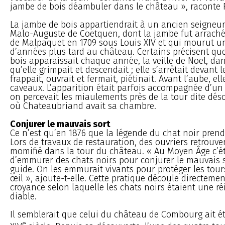
jambe de bois déambuler dans le château », raconte P
La jambe de bois appartiendrait à un ancien seigneu
Malo-Auguste de Coëtquen, dont la jambe fut arrachée
de Malpaquet en 1709 sous Louis XIV et qui mourut u
d’années plus tard au château. Certains précisent qu
bois apparaissait chaque année, la veille de Noël, dans
qu’elle grimpait et descendait ; elle s’arrêtait devant l
frappait, ouvrait et fermait, piétinait. Avant l’aube, ell
caveaux. L’apparition était parfois accompagnée d’un
on percevait les miaulements près de la tour dite dé
où Chateaubriand avait sa chambre.
Conjurer le mauvais sort
Ce n’est qu’en 1876 que la légende du chat noir prend
Lors de travaux de restauration, des ouvriers retrouve
momifié dans la tour du château. « Au Moyen Âge c’ét
d’emmurer des chats noirs pour conjurer le mauvais s
guide. On les emmurait vivants pour protéger les tou
œil », ajoute-t-elle. Cette pratique découle directeme
croyance selon laquelle les chats noirs étaient une r
diable.
Il semblerait que celui du château de Combourg ait é
e