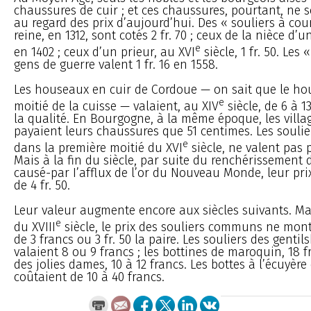
chaussures de cuir ; et ces chaussures, pourtant, ne 
au regard des prix d’aujourd’hui. Des « souliers à cou
reine, en 1312, sont cotés 2 fr. 70 ; ceux de la nièce d’un
e
en 1402 ; ceux d’un prieur, au XVI
siècle, 1 fr. 50. Les
gens de guerre valent 1 fr. 16 en 1558.
Les houseaux en cuir de Cordoue — on sait que le ho
e
moitié de la cuisse — valaient, au XIV
siècle, de 6 à 1
la qualité. En Bourgogne, à la même époque, les villa
payaient leurs chaussures que 51 centimes. Les souli
e
dans la première moitié du XVI
siècle, ne valent pas p
Mais à la fin du siècle, par suite du renchérissement
causé-par I’afflux de l’or du Nouveau Monde, leur pri
de 4 fr. 50.
Leur valeur augmente encore aux siècles suivants. Mai
e
du XVIII
siècle, le prix des souliers communs ne mon
de 3 francs ou 3 fr. 50 la paire. Les souliers des gent
valaient 8 ou 9 francs ; les bottines de maroquin, 18 f
des jolies dames, 10 à 12 francs. Les bottes à l’écuyèr
coûtaient de 10 à 40 francs.