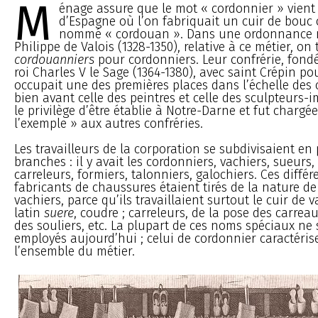
M
énage assure que le mot « cordonnier » vient 
d’Espagne où l’on fabriquait un cuir de bouc
nommé « cordouan ». Dans une ordonnance r
Philippe de Valois (1328-1350), relative à ce métier, on 
cordouanniers
pour cordonniers. Leur confrérie, fon
roi Charles V le Sage (1364-1380), avec saint Crépin po
occupait une des premières places dans l’échelle des 
bien avant celle des peintres et celle des sculpteurs-i
le privilège d’être établie à Notre-Darne et fut charg
l’exemple » aux autres confréries.
Les travailleurs de la corporation se subdivisaient en
branches : il y avait les cordonniers, vachiers, sueurs, 
carreleurs, formiers, talonniers, galochiers. Ces diffé
fabricants de chaussures étaient tirés de la nature de 
vachiers, parce qu’ils travaillaient surtout le cuir de 
latin
suere
, coudre ; carreleurs, de la pose des carrea
des souliers, etc. La plupart de ces noms spéciaux ne 
employés aujourd’hui ; celui de cordonnier caractérise
l’ensemble du métier.