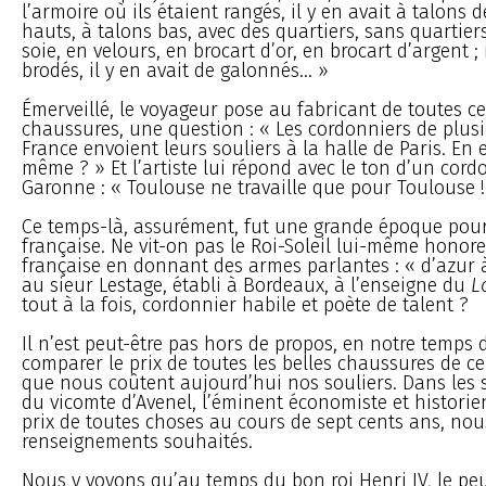
l’armoire où ils étaient rangés, il y en avait à talons d
hauts, à talons bas, avec des quartiers, sans quartiers 
soie, en velours, en brocart d’or, en brocart d’argent ; 
brodés, il y en avait de galonnés... »
Émerveillé, le voyageur pose au fabricant de toutes ce
chaussures, une question : « Les cordonniers de plusie
France envoient leurs souliers à la halle de Paris. En es
même ? » Et l’artiste lui répond avec le ton d’un cord
Garonne : « Toulouse ne travaille que pour Toulouse !
Ce temps-là, assurément, fut une grande époque pour
française. Ne vit-on pas le Roi-Soleil lui-même honor
française en donnant des armes parlantes : « d’azur à 
au sieur Lestage, établi à Bordeaux, à l’enseigne du
L
tout à la fois, cordonnier habile et poète de talent ?
Il n’est peut-être pas hors de propos, en notre temps d
comparer le prix de toutes les belles chaussures de ce
que nous coûtent aujourd’hui nos souliers. Dans les
du vicomte d’Avenel, l’éminent économiste et historien
prix de toutes choses au cours de sept cents ans, nou
renseignements souhaités.
Nous y voyons qu’au temps du bon roi Henri IV, le pe