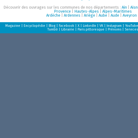
Découvrir des ouvrages sur les communes de nos départements :
Ain
|
Aisn
Provence
|
Hautes-Alpes
|
Alpes-Maritimes
Ardèche
|
Ardennes
|
Ariège
|
Aube
|
Aude
|
Aveyron
Magazine
|
Encyclopédie
|
Blog
|
Facebook
|
X
|
LinkedIn
|
VK
|
Instagram
|
YouTub
Tumblr
|
Librairie
|
Paris pittoresque
|
Prénoms
|
Services