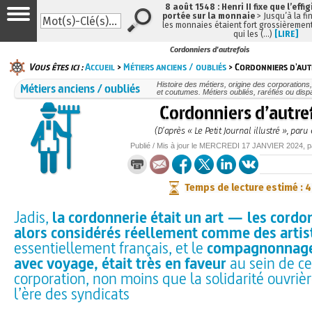
8 août 1548 : Henri II fixe que l’effi
portée sur la monnaie
> Jusqu’à la fin
les monnaies étaient fort grossièrement
qui les (…)
[LIRE]
Cordonniers d'autrefois
Vous êtes ici :
Accueil
>
Métiers anciens / oubliés
> Cordonniers d'aut
Métiers anciens / oubliés
Histoire des métiers, origine des corporations
et coutumes. Métiers oubliés, raréfiés ou dis
Cordonniers d’autre
(D’après « Le Petit Journal illustré », paru
Publié / Mis à jour le
MERCREDI
17 JANVIER 2024
, 
Temps de lecture estimé : 
Jadis,
la cordonnerie était un art — les cordo
alors considérés réellement comme des arti
essentiellement français, et le
compagnonnage,
avec voyage, était très en faveur
au sein de ce
corporation, non moins que la solidarité ouvriè
l’ère des syndicats