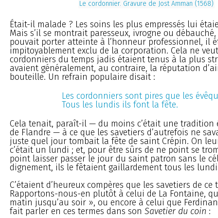
Le cordonnier. Gravure de Jost Amman (1568)
Était-il malade ? Les soins les plus empressés lui étai
Mais s’il se montrait paresseux, ivrogne ou débauché, 
pouvait porter atteinte à l’honneur professionnel, il é
impitoyablement exclu de la corporation. Cela ne veut
cordonniers du temps jadis étaient tenus à la plus stri
avaient généralement, au contraire, la réputation d’ai
bouteille. Un refrain populaire disait :
Les cordonniers sont pires que les évêqu
Tous les lundis ils font la fête.
Cela tenait, paraît-il — du moins c’était une tradition
de Flandre — à ce que les savetiers d’autrefois ne sa
juste quel jour tombait la fête de saint Crépin. On leu
c’était un lundi ; et, pour être sûrs de ne point se tro
point laisser passer le jour du saint patron sans le cé
dignement, ils le fêtaient gaillardement tous les lundi
C’étaient d’heureux compères que les savetiers de ce 
Rapportons-nous-en plutôt à celui de La Fontaine, qu
matin jusqu’au soir », ou encore à celui que Ferdinan
fait parler en ces termes dans son
Savetier du coin
: