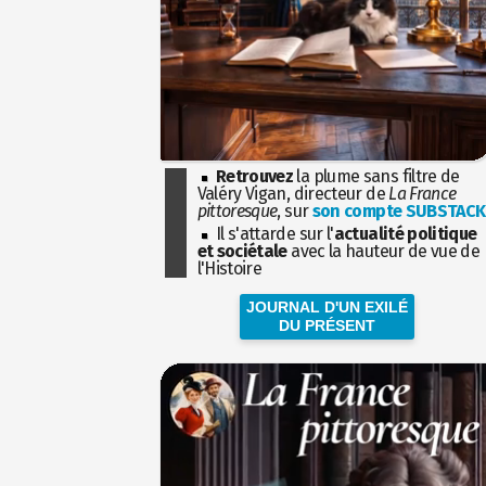
Retrouvez
la plume sans filtre de
Valéry Vigan, directeur de
La France
pittoresque
, sur
son compte SUBSTACK
Il s'attarde sur l'
actualité politique
et sociétale
avec la hauteur de vue de
l'Histoire
JOURNAL D'UN EXILÉ
DU PRÉSENT