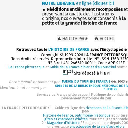
NOTRE LIBRAIRIE
en ligne (cliquez ici)
Rééditions entièrement recomposées
et
préservant la qualité des illustrations
d'origine, nos ouvrages sont consacrés à
la
petite et la grande Histoire de France
Retrouvez toute
L'HISTOIRE DE FRANCE
avec l'Encyclopédie
Copyright © 1999-2026
LA FRANCE PITTORESQ
Tous droits réservés. Reproduction interdite. N° ISSN 1768-327
N° Siret 481 246619 00011. Code APE 913E
La France pittoresque
et
Guide de la France d'hier et d'aujourd'hui
sont d
Site déposé à l'INPI
Recommandé notamment par
MAISON DU TOURISME FRANÇAIS
dès 2003 e
SIGNETS DE LA BIBLIOTHÈQUE NATIONALE DE F
Mentionné notamment par
CULTURE
Services La France pittoresque
|
Politique de confidenti
L'événement historique du jour
LA FRANCE PITTORESQUE :
1 - Guide en ligne des
richesses de la France d'h
1999 :
Histoire de France, patrimoine historique
et culturel
gîtes et chambres d'hôtes
, tourisme, gastronomie
2 -
Magazine d'histoire
36 pages couleur depuis 200
une véritable
encyclopédie de la vie d'autrefois