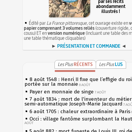
par ses récits
abondamment
illustrés !
Édité par
La France pittoresque
, cet ouvrage existe en
v
papier comprenant 3 volumes reliés
(couverture rigide, 
cousu) ET en
version numérique
(incluant une table des m
une table thématique cliquables)
►
PRÉSENTATION ET COMMANDE
◄
Les Plus
RÉCENTS
Les Plus
LUS
8 août 1548 : Henri II fixe que l’effigie du ro
portée sur la monnaie
8 AOÛT
Payer en monnaie de singe
7 AOÛT
7 août 1834 : mort de l'inventeur du métier 
semi-automatique Joseph-Marie Jacquard
7 AO
6 août 1705 : chaleur extraordinaire à Paris
Occi : village fantôme surplombant la Hau
AOÛT
5 août 882 : mort funeste de Louis III, roi d