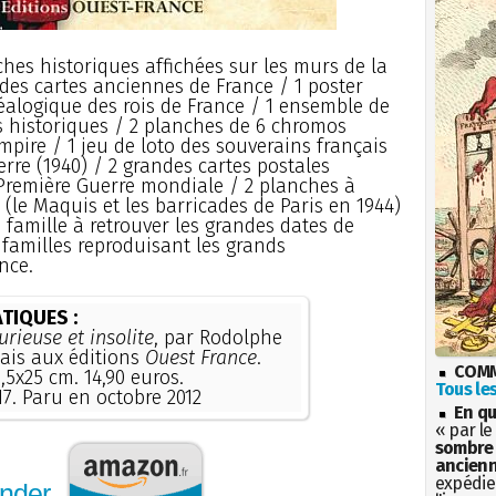
ches historiques affichées sur les murs de la
 des cartes anciennes de France / 1 poster
éalogique des rois de France / 1 ensemble de
s historiques / 2 planches de 6 chromos
mpire / 1 jeu de loto des souverains français
uerre (1940) / 2 grandes cartes postales
 Première Guerre mondiale / 2 planches à
le Maquis et les barricades de Paris en 1944)
 famille à retrouver les grandes dates de
6 familles reproduisant les grands
nce.
TIQUES :
urieuse et insolite
, par Rodolphe
lais aux éditions
Ouest France
.
COMM
,5x25 cm. 14,90 euros.
Tous les
17. Paru en octobre 2012
En qu
« par le
sombre 
ancienn
expédien
nder