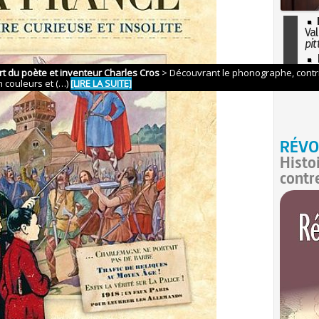
Val
pit
I
so
l'H
RÉVO
Histo
contr