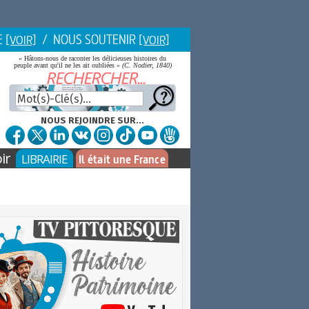
E
/ NOUS SOUTENIR
[VOIR]
[VOIR]
« Hâtons-nous de raconter les délicieuses histoires du
peuple avant qu'il ne les ait oubliées »
(C. Nodier, 1840)
NOUS REJOINDRE SUR...
ir
LIBRAIRIE
Il était une France