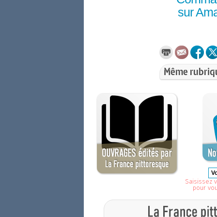
sur Am
Même rubriq
Saisissez v
pour vo