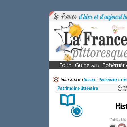
Édito
Guide
Éphéméri
web
Vous êtes ici :
Accueil
>
Patrimoine litté
Patrimoine littéraire
Ouvrag
riches
His
Publié / Mis 