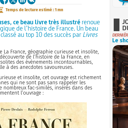
Temps de lecture estimé : 1 mn
J
es, ce beau livre très illustré
renoue
D
ique de l’histoire de France. Un beau
classé au top 10 des succès par
Livres
DERNIÈR
Le sho
e La France, géographie curieuse et insolite,
écouverte de l’histoire de la France, en
insolites des évènements incontournables,
elle à des anecdotes savoureuses.
ieuse et insolite, cet ouvrage est richement
nnes qui ne sont pas sans rappeler les
De nombreux fac-similés, insérés dans des
émentent l’ouvrage :