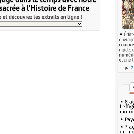
acrée à l'Histoire de France
et découvrez les extraits en ligne !
Édité
ouvrage
compren
rigide, 
numéri
et une 
►
P
8 ao
l’effi
monn
Pay
7 a
du mé