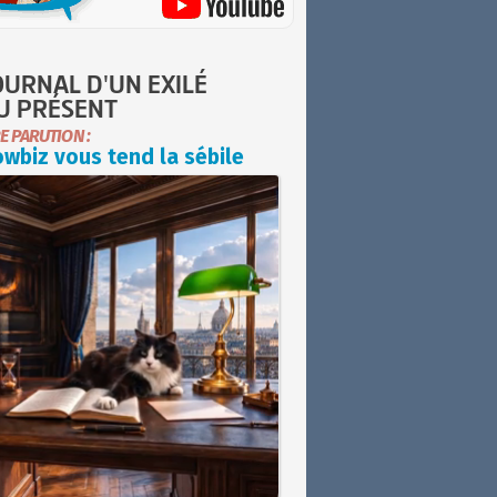
OURNAL D'UN EXILÉ
U PRÉSENT
E PARUTION :
wbiz vous tend la sébile