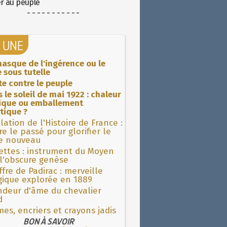
er au peuple
- - - - - - - - - - -
A UNE
asque de l'ingérence ou le
 sous tutelle
ite contre le peuple
 le soleil de mai 1922 : chaleur
rique ou emballement
tique ?
lation de l'Histoire de France :
re le passé pour glorifier le
 nouveau
ettes : instrument du Moyen
l'obscure genèse
fre de Padirac : merveille
gique explorée en 1889
ndeur d'âme du chevalier
d
es, encriers et crayons jadis
BON À SAVOIR