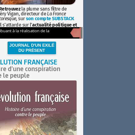
Retrouvez
la plume sans filtre de
éry Vigan, directeur de
La France
toresque
, sur
son compte SUBSTACK
l s'attarde sur l'
actualité politique et
ciétale
avec la hauteur de vue de
istoire
JOURNAL D'UN EXILÉ
DU PRÉSENT
LUTION FRANÇAISE
ire d'une conspiration
e le peuple