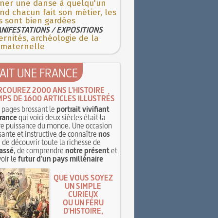
ner une danse à quelqu'un
d chacun fait son métier, les
s sont bien gardées
NIFESTATIONS / EXPOSITIONS
rnités, archéologie de la
 maternelle
TAIT UNE FRANCE
RCOUREZ 2000 ANS L'HISTOIRE
MPS DE 1600 ARTICLES ILLUSTRÉS
pages brossant le
portrait vivifiant
rance
qui voici deux siècles était la
e puissance du monde. Une occasion
sante et instructive de connaître
nos
, de découvrir toute la richesse de
assé
, de comprendre
notre présent
et
oir le
futur d'un pays millénaire
QUE VOUS SOYEZ
UN SIMPLE
CURIEUX
OU UN FÉRU
D'HISTOIRE,