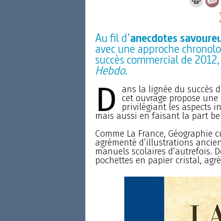
Au fil d’
anecdotes savoureus
avec une approche chronolog
succès commercial de 2012, 
Hebdo
.
D
ans la lignée du succès d
cet ouvrage propose une d
privilégiant les aspects 
mais aussi en faisant la part b
Comme La France, Géographie cur
agrémenté d’illustrations ancie
manuels scolaires d’autrefois. 
pochettes en papier cristal, agr