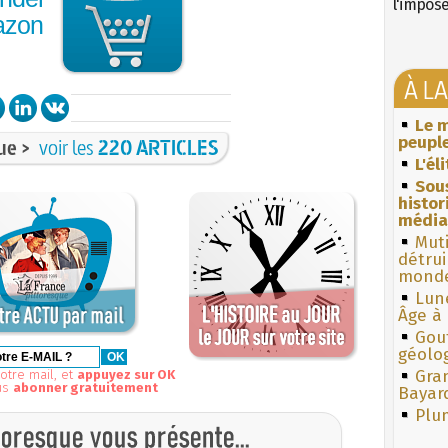
l'impos
azon
À L
Le m
peuple
ue >
voir les
220 ARTICLES
L'él
Sous
histo
média
Muti
détrui
monde
Lun
Âge à 
Gouf
géolo
Gra
otre mail, et
appuyez sur OK
us
abonner gratuitement
Bayar
Plum