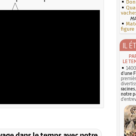
Don
Quan
vache
MA
Mate
figure
IL É
PA
LE TE
1400 
d'une F
premièr
divertis
racines
notre p
d'entrev
yage dans le temps avec notre