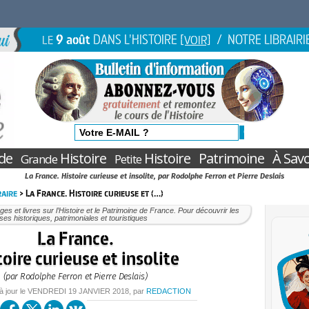
9 août
DANS L'HISTOIRE
/ NOTRE LIBRAIRI
LE
[VOIR]
de
Histoire
Histoire
Patrimoine
À Savo
Grande
Petite
La France. Histoire curieuse et insolite, par Rodolphe Ferron et Pierre Deslais
raire
> La France. Histoire curieuse et (…)
es et livres sur l’Histoire et le Patrimoine de France. Pour découvrir les
ses historiques, patrimoniales et touristiques
La France.
toire curieuse et insolite
(par Rodolphe Ferron et Pierre Deslais)
à jour le
VENDREDI
19 JANVIER 2018
, par
REDACTION