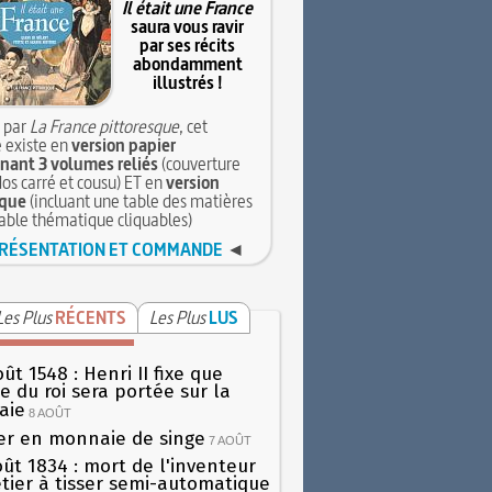
Il était une France
saura vous ravir
par ses récits
abondamment
illustrés !
 par
La France pittoresque
, cet
 existe en
version papier
ant 3 volumes reliés
(couverture
dos carré et cousu) ET en
version
que
(incluant une table des matières
table thématique cliquables)
RÉSENTATION ET COMMANDE
◄
Les Plus
RÉCENTS
Les Plus
LUS
ût 1548 : Henri II fixe que
gie du roi sera portée sur la
aie
8 AOÛT
er en monnaie de singe
7 AOÛT
oût 1834 : mort de l'inventeur
tier à tisser semi-automatique