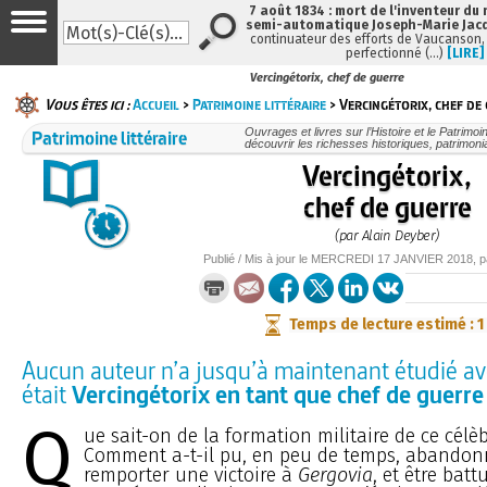
7 août 1834 : mort de l'inventeur du 
semi-automatique Joseph-Marie Jac
continuateur des efforts de Vaucanson,
perfectionné (…)
[LIRE]
Vercingétorix, chef de guerre
Vous êtes ici :
Accueil
>
Patrimoine littéraire
> Vercingétorix, chef de
Patrimoine littéraire
Ouvrages et livres sur l’Histoire et le Patrimo
découvrir les richesses historiques, patrimonia
Vercingétorix,
chef de guerre
(par Alain Deyber)
Publié / Mis à jour le
MERCREDI
17 JANVIER 2018
, 
Temps de lecture estimé : 1
Aucun auteur n’a jusqu’à maintenant étudié av
était
Vercingétorix en tant que chef de guerre
Q
ue sait-on de la formation militaire de ce célè
Comment a-t-il pu, en peu de temps, abando
remporter une victoire à
Gergovia
, et être batt