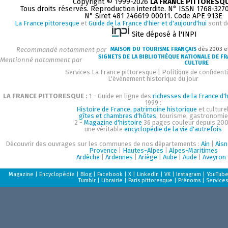
Copyright © 1999-2026
LA FRANCE PITTORESQ
Tous droits réservés. Reproduction interdite. N° ISSN 1768-327
N° Siret 481 246619 00011. Code APE 913E
La France pittoresque
et
Guide de la France d'hier et d'aujourd'hui
sont d
Site déposé à l'INPI
Recommandé notamment par
MAISON DU TOURISME FRANÇAIS
dès 2003 e
SIGNETS DE LA BIBLIOTHÈQUE NATIONALE DE F
Mentionné notamment par
CULTURE
Services La France pittoresque
|
Politique de confidenti
L'événement historique du jour
LA FRANCE PITTORESQUE :
1 - Guide en ligne des
richesses de la France d'h
1999 :
Histoire de France, patrimoine historique
et culturel
gîtes et chambres d'hôtes
, tourisme, gastronomie
2 -
Magazine d'histoire
36 pages couleur depuis 200
une véritable
encyclopédie de la vie d'autrefois
Découvrir des ouvrages sur les communes de nos départements :
Ain
|
Aisn
Provence
|
Hautes-Alpes
|
Alpes-Maritimes
Ardèche
|
Ardennes
|
Ariège
|
Aube
|
Aude
|
Aveyron
Magazine
|
Encyclopédie
|
Blog
|
Facebook
|
X
|
LinkedIn
|
VK
|
Instagram
|
YouTub
Tumblr
|
Librairie
|
Paris pittoresque
|
Prénoms
|
Services