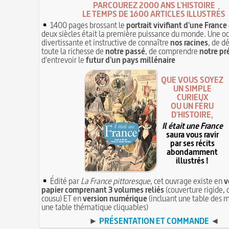
PARCOUREZ 2000 ANS L'HISTOIRE
LE TEMPS DE 1600 ARTICLES ILLUSTRÉS
1400 pages brossant le
portrait vivifiant d'une France
deux siècles était la première puissance du monde. Une o
divertissante et instructive de connaître
nos racines
, de d
toute la richesse de
notre passé
, de comprendre
notre pr
d'entrevoir le
futur d'un pays millénaire
QUE VOUS SOYEZ
UN SIMPLE
CURIEUX
OU UN FÉRU
D'HISTOIRE,
Il était une France
saura vous ravir
par ses récits
abondamment
illustrés !
Édité par
La France pittoresque
, cet ouvrage existe en
v
papier comprenant 3 volumes reliés
(couverture rigide, 
cousu) ET en
version numérique
(incluant une table des m
une table thématique cliquables)
►
PRÉSENTATION ET COMMANDE
◄