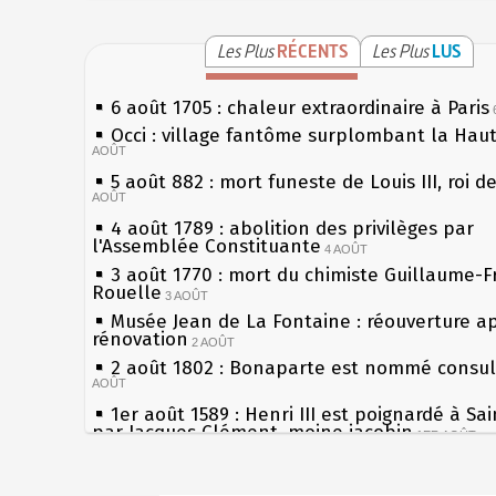
Les Plus
RÉCENTS
Les Plus
LUS
6 août 1705 : chaleur extraordinaire à Paris
Occi : village fantôme surplombant la Hau
AOÛT
5 août 882 : mort funeste de Louis III, roi d
AOÛT
4 août 1789 : abolition des privilèges par
l'Assemblée Constituante
4 AOÛT
3 août 1770 : mort du chimiste Guillaume-F
Rouelle
3 AOÛT
Musée Jean de La Fontaine : réouverture a
rénovation
2 AOÛT
2 août 1802 : Bonaparte est nommé consul 
AOÛT
1er août 1589 : Henri III est poignardé à Sa
par Jacques Clément, moine jacobin
1ER AOÛT
31 juillet 1899 : décret instaurant les moug
boîtes aux lettres en fonte de Léon Mougeot
Sécheresses (Grandes), étés caniculaires à 