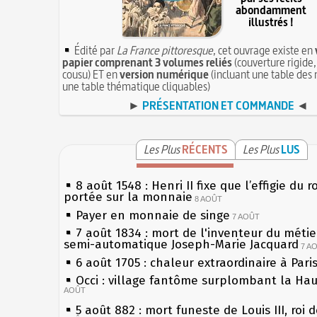
abondamment
illustrés !
Édité par
La France pittoresque
, cet ouvrage existe en
papier comprenant 3 volumes reliés
(couverture rigide,
cousu) ET en
version numérique
(incluant une table des 
une table thématique cliquables)
►
PRÉSENTATION ET COMMANDE
◄
Les Plus
RÉCENTS
Les Plus
LUS
8 août 1548 : Henri II fixe que l’effigie du r
portée sur la monnaie
8 AOÛT
Payer en monnaie de singe
7 AOÛT
7 août 1834 : mort de l'inventeur du métier
semi-automatique Joseph-Marie Jacquard
7 A
6 août 1705 : chaleur extraordinaire à Pari
Occi : village fantôme surplombant la Ha
AOÛT
5 août 882 : mort funeste de Louis III, roi 