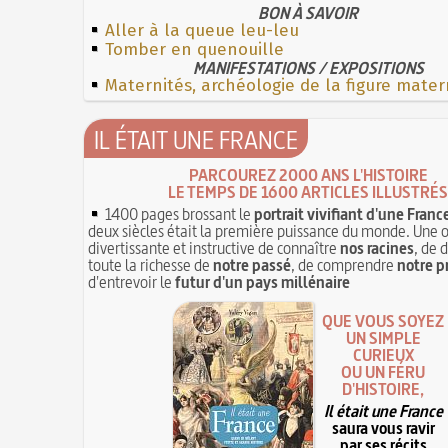
BON À SAVOIR
Aller à la queue leu-leu
Tomber en quenouille
MANIFESTATIONS / EXPOSITIONS
Maternités, archéologie de la figure mater
IL ÉTAIT UNE FRANCE
PARCOUREZ 2000 ANS L'HISTOIRE
LE TEMPS DE 1600 ARTICLES ILLUSTRÉS
1400 pages brossant le
portrait vivifiant d'une Franc
deux siècles était la première puissance du monde. Une 
divertissante et instructive de connaître
nos racines
, de 
toute la richesse de
notre passé
, de comprendre
notre p
d'entrevoir le
futur d'un pays millénaire
QUE VOUS SOYEZ
UN SIMPLE
CURIEUX
OU UN FÉRU
D'HISTOIRE,
Il était une France
saura vous ravir
par ses récits