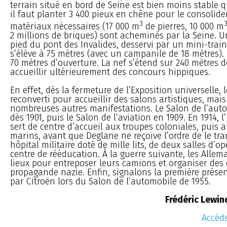
terrain situé en bord de Seine est bien moins stable q
il faut planter 3 400 pieux en chêne pour le consolider
3
matériaux nécessaires (17 000 m
de pierres, 10 000 m
2 millions de briques) sont acheminés par la Seine. U
pied du pont des Invalides, desservi par un mini-train
s’élève à 75 mètres (avec un campanile de 18 mètres).
70 mètres d’ouverture. La nef s’étend sur 240 mètres 
accueillir ultérieurement des concours hippiques.
En effet, dès la fermeture de l’Exposition universelle, 
reconverti pour accueillir des salons artistiques, mai
nombreuses autres manifestations. Le Salon de l’autom
dès 1901, puis le Salon de l’aviation en 1909. En 1914,
sert de centre d’accueil aux troupes coloniales, puis a
marins, avant que Deglane ne reçoive l’ordre de le tr
hôpital militaire doté de mille lits, de deux salles d’o
centre de rééducation. À la guerre suivante, les Allema
lieux pour entreposer leurs camions et organiser des 
propagande nazie. Enfin, signalons la première présen
par Citroën lors du Salon de l’automobile de 1955.
Frédéric Lewin
Accéde