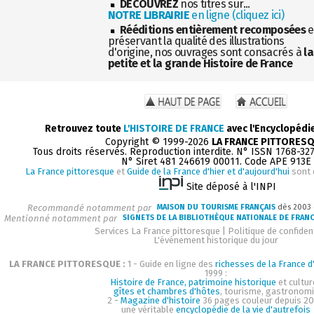
DÉCOUVREZ
nos titres sur...
NOTRE LIBRAIRIE
en ligne (cliquez ici)
Rééditions entièrement recomposées
e
préservant la qualité des illustrations
d'origine, nos ouvrages sont consacrés à
la
petite et la grande Histoire de France
Retrouvez toute
L'HISTOIRE DE FRANCE
avec l'Encyclopédi
Copyright © 1999-2026
LA FRANCE PITTORES
Tous droits réservés. Reproduction interdite. N° ISSN 1768-32
N° Siret 481 246619 00011. Code APE 913E
La France pittoresque
et
Guide de la France d'hier et d'aujourd'hui
sont 
Site déposé à l'INPI
Recommandé notamment par
MAISON DU TOURISME FRANÇAIS
dès 2003
Mentionné notamment par
SIGNETS DE LA BIBLIOTHÈQUE NATIONALE DE FRAN
Services La France pittoresque
|
Politique de confident
L'événement historique du jour
LA FRANCE PITTORESQUE :
1 - Guide en ligne des
richesses de la France d'
1999 :
Histoire de France, patrimoine historique
et cultur
gîtes et chambres d'hôtes
, tourisme, gastronom
2 -
Magazine d'histoire
36 pages couleur depuis 20
une véritable
encyclopédie de la vie d'autrefois