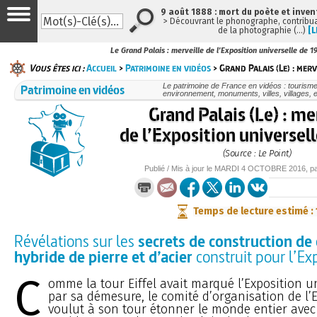
9 août 1888 : mort du poète et inven
> Découvrant le phonographe, contribuan
de la photographie (…)
[L
Le Grand Palais : merveille de l'Exposition universelle de 1
Vous êtes ici :
Accueil
>
Patrimoine en vidéos
> Grand Palais (Le) : merv
Patrimoine en vidéos
Le patrimoine de France en vidéos : tourisme
environnement, monuments, villes, villages, e
Grand Palais (Le) : me
de l’Exposition universel
(Source : Le Point)
Publié / Mis à jour le
MARDI
4 OCTOBRE 2016
, p
Temps de lecture estimé :
Révélations sur les
secrets de construction de
hybride de pierre et d’acier
construit pour l’Ex
C
omme la tour Eiffel avait marqué l’Exposition u
par sa démesure, le comité d’organisation de l’
voulut à son tour étonner le monde entier ave