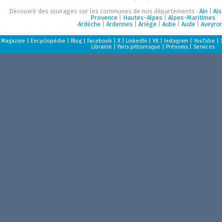
Découvrir des ouvrages sur les communes de nos départements :
Ain
|
Ai
Provence
|
Hautes-Alpes
|
Alpes-Maritimes
Ardèche
|
Ardennes
|
Ariège
|
Aube
|
Aude
|
Aveyro
Magazine
|
Encyclopédie
|
Blog
|
Facebook
|
X
|
LinkedIn
|
VK
|
Instagram
|
YouTube
|
Librairie
|
Paris pittoresque
|
Prénoms
|
Services