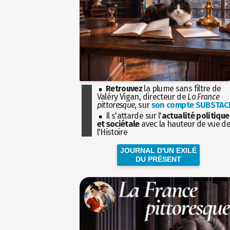
Retrouvez
la plume sans filtre de
Valéry Vigan, directeur de
La France
pittoresque
, sur
son compte SUBSTAC
Il s'attarde sur l'
actualité politique
et sociétale
avec la hauteur de vue d
l'Histoire
JOURNAL D'UN EXILÉ
DU PRÉSENT