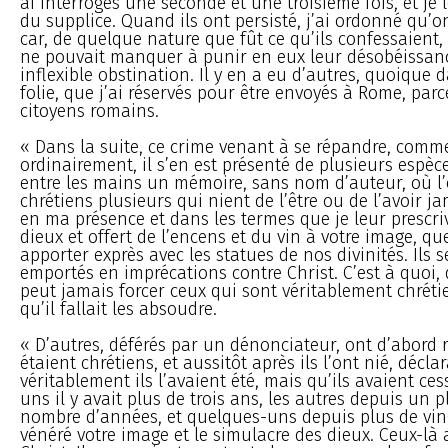
ai interrogés une seconde et une troisième fois, et je
du supplice. Quand ils ont persisté, j’ai ordonné qu’on
car, de quelque nature que fût ce qu’ils confessaient, 
ne pouvait manquer à punir en eux leur désobéissanc
inflexible obstination. Il y en a eu d’autres, quoique
folie, que j’ai réservés pour être envoyés à Rome, parc
citoyens romains.
« Dans la suite, ce crime venant à se répandre, comme 
ordinairement, il s’en est présenté de plusieurs espèc
entre les mains un mémoire, sans nom d’auteur, où l’
chrétiens plusieurs qui nient de l’être ou de l’avoir jam
en ma présence et dans les termes que je leur prescri
dieux et offert de l’encens et du vin à votre image, que
apporter exprès avec les statues de nos divinités. Ils
emportés en imprécations contre Christ. C’est à quoi, 
peut jamais forcer ceux qui sont véritablement chrétie
qu’il fallait les absoudre.
« D’autres, déférés par un dénonciateur, ont d’abord 
étaient chrétiens, et aussitôt après ils l’ont nié, décla
véritablement ils l’avaient été, mais qu’ils avaient cess
uns il y avait plus de trois ans, les autres depuis un 
nombre d’années, et quelques-uns depuis plus de ving
vénéré votre image et le simulacre des dieux. Ceux-là