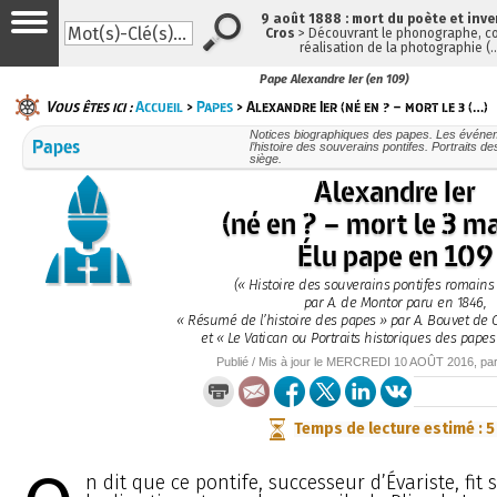
9 août 1888 : mort du poète et inv
Cros
> Découvrant le phonographe, co
réalisation de la photographie (
Pape Alexandre Ier (en 109)
Vous êtes ici :
Accueil
>
Papes
> Alexandre Ier (né en ? – mort le 3 (…)
Notices biographiques des papes. Les évén
Papes
l’histoire des souverains pontifes. Portraits d
siège.
Alexandre Ier
(né en ? – mort le 3 ma
Élu pape en 109
(« Histoire des souverains pontifes romains 
par A. de Montor paru en 1846,
« Résumé de l’histoire des papes » par A. Bouvet de 
et « Le Vatican ou Portraits historiques des papes
Publié / Mis à jour le
MERCREDI
10 AOÛT 2016
, pa
Temps de lecture estimé : 
n dit que ce pontife, successeur d’Évariste, fit