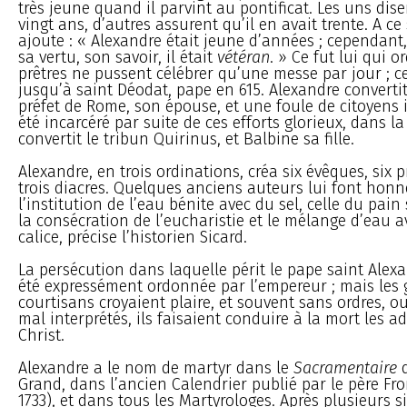
très jeune quand il parvint au pontificat. Les uns disen
vingt ans, d’autres assurent qu’il en avait trente. A ce
ajoute : « Alexandre était jeune d’années ; cependant
sa vertu, son savoir, il était
vétéran
. » Ce fut lui qui 
prêtres ne pussent célébrer qu’une messe par jour ; c
jusqu’à saint Déodat, pape en 615. Alexandre convertit
préfet de Rome, son épouse, et une foule de citoyens i
été incarcéré par suite de ces efforts glorieux, dans la
convertit le tribun Quirinus, et Balbine sa fille.
Alexandre, en trois ordinations, créa six évêques, six 
trois diacres. Quelques anciens auteurs lui font hon
l’institution de l’eau bénite avec du sel, celle du pai
la consécration de l’eucharistie et le mélange d’eau a
calice, précise l’historien Sicard.
La persécution dans laquelle périt le pape saint Alex
été expressément ordonnée par l’empereur ; mais les
courtisans croyaient plaire, et souvent sans ordres, o
mal interprétés, ils faisaient conduire à la mort les a
Christ.
Alexandre a le nom de martyr dans le
Sacramentaire
d
Grand, dans l’ancien Calendrier publié par le père Fr
1733), et dans tous les Martyrologes. Après plusieurs s