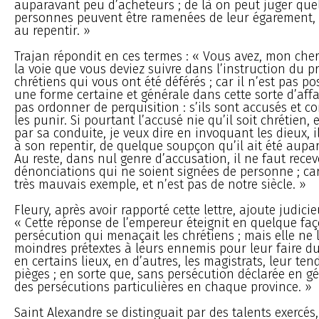
auparavant peu d’acheteurs ; de là on peut juger que
personnes peuvent être ramenées de leur égarement, si
au repentir. »
Trajan répondit en ces termes : « Vous avez, mon cher
la voie que vous deviez suivre dans l’instruction du p
chrétiens qui vous ont été déférés ; car il n’est pas pos
une forme certaine et générale dans cette sorte d’affai
pas ordonner de perquisition : s’ils sont accusés et co
les punir. Si pourtant l’accusé nie qu’il soit chrétien, e
par sa conduite, je veux dire en invoquant les dieux, 
à son repentir, de quelque soupçon qu’il ait été aupa
Au reste, dans nul genre d’accusation, il ne faut recev
dénonciations qui ne soient signées de personne ; car
très mauvais exemple, et n’est pas de notre siècle. »
Fleury, après avoir rapporté cette lettre, ajoute judici
« Cette réponse de l’empereur éteignit en quelque faç
persécution qui menaçait les chrétiens ; mais elle ne 
moindres prétextes à leurs ennemis pour leur faire du
en certains lieux, en d’autres, les magistrats, leur ten
pièges ; en sorte que, sans persécution déclarée en gén
des persécutions particulières en chaque province. »
Saint Alexandre se distinguait par des talents exercés, 