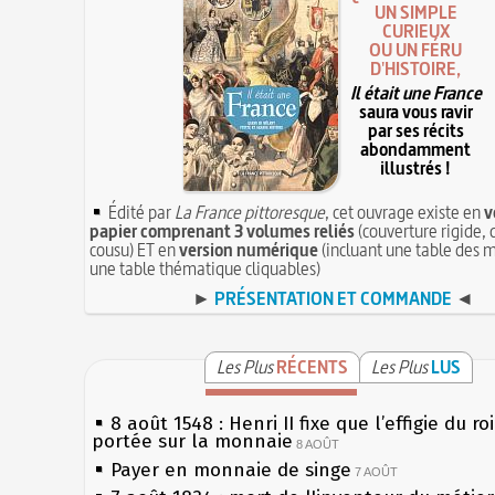
UN SIMPLE
CURIEUX
OU UN FÉRU
D'HISTOIRE,
Il était une France
saura vous ravir
par ses récits
abondamment
illustrés !
Édité par
La France pittoresque
, cet ouvrage existe en
v
papier comprenant 3 volumes reliés
(couverture rigide, 
cousu) ET en
version numérique
(incluant une table des m
une table thématique cliquables)
►
PRÉSENTATION ET COMMANDE
◄
Les Plus
RÉCENTS
Les Plus
LUS
8 août 1548 : Henri II fixe que l’effigie du ro
portée sur la monnaie
8 AOÛT
Payer en monnaie de singe
7 AOÛT