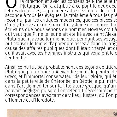
O
la direction et avec les conseils de Pline le Jeu
Plutarque. On a attribué à ce pontife deux décr
lettres décrétales, la première adressée à tous les ort
seconde à tous les évêques, la troisième à tous les prêt
reconnu, par les critiques modernes, que ces pièces 
On n’y trouve aucune trace du système de compositio
écrivains que nous venons de nommer. Novaes croit à
qui veut que Pline le Jeune ait été lié avec saint Alex
Plutarque, il avoue lui-même que, pendant ses voyages 
put trouver le temps d’apprendre assez à fond la lang
cause des affaires publiques dont il était chargé, et 
qu’il avait avec les hommes instruits qui venaient le 
l’entendre.
Ainsi, ce ne fut pas probablement des leçons de littér
Plutarque put donner à Alexandre ; mais le peintre de
Grecs, et l’immortel conservateur de leur gloire, qui ét
dans la petite ville de Chéronée, en Béotie, a pu instr
dans l’art de méditer sur la littérature grecque, qu’un
pouvait négliger, puisqu’il entretenait nécessairemen
correspondances avec tant de villes illustres, où l’on 
d’Homère et d’Hérodote.