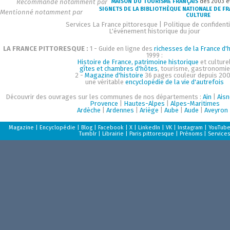
Recommandé notamment par
MAISON DU TOURISME FRANÇAIS
dès 2003 e
SIGNETS DE LA BIBLIOTHÈQUE NATIONALE DE F
Mentionné notamment par
CULTURE
Services La France pittoresque
|
Politique de confidenti
L'événement historique du jour
LA FRANCE PITTORESQUE :
1 - Guide en ligne des
richesses de la France d'h
1999 :
Histoire de France, patrimoine historique
et culturel
gîtes et chambres d'hôtes
, tourisme, gastronomie
2 -
Magazine d'histoire
36 pages couleur depuis 200
une véritable
encyclopédie de la vie d'autrefois
Découvrir des ouvrages sur les communes de nos départements :
Ain
|
Aisn
Provence
|
Hautes-Alpes
|
Alpes-Maritimes
Ardèche
|
Ardennes
|
Ariège
|
Aube
|
Aude
|
Aveyron
Magazine
|
Encyclopédie
|
Blog
|
Facebook
|
X
|
LinkedIn
|
VK
|
Instagram
|
YouTub
Tumblr
|
Librairie
|
Paris pittoresque
|
Prénoms
|
Services