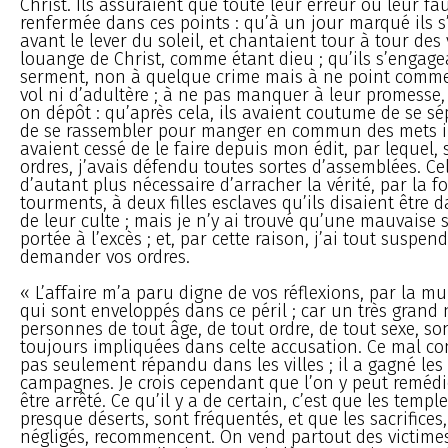
Christ. Ils assuraient que toute leur erreur ou leur fau
renfermée dans ces points : qu’à un jour marqué ils 
avant le lever du soleil, et chantaient tour à tour des 
louange de Christ, comme étant dieu ; qu’ils s’engage
serment, non à quelque crime mais à ne point commet
vol ni d’adultère ; à ne pas manquer à leur promesse,
on dépôt : qu’après cela, ils avaient coutume de se sé
de se rassembler pour manger en commun des mets in
avaient cessé de le faire depuis mon édit, par lequel, 
ordres, j’avais défendu toutes sortes d’assemblées. Cel
d’autant plus nécessaire d’arracher la vérité, par la f
tourments, à deux filles esclaves qu’ils disaient être 
de leur culte ; mais je n’y ai trouvé qu’une mauvaise 
portée à l’excès ; et, par cette raison, j’ai tout suspe
demander vos ordres.
« L’affaire m’a paru digne de vos réflexions, par la mu
qui sont enveloppés dans ce péril ; car un très grand
personnes de tout âge, de tout ordre, de tout sexe, so
toujours impliquées dans celte accusation. Ce mal co
pas seulement répandu dans les villes ; il a gagné les v
campagnes. Je crois cependant que l’on y peut remédie
être arrêté. Ce qu’il y a de certain, c’est que les templ
presque déserts, sont fréquentés, et que les sacrifice
négligés, recommencent. On vend partout des victimes