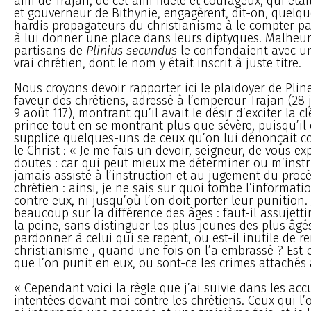
ami de Trajan, de cet ami fidèle et courageux, qui étai
et gouverneur de Bithynie, engagèrent, dit-on, quelq
hardis propagateurs du christianisme à le compter par
à lui donner une place dans leurs diptyques. Malheu
partisans de
Plinius secundus
le confondaient avec u
vrai chrétien, dont le nom y était inscrit à juste titre.
Nous croyons devoir rapporter ici le plaidoyer de Plin
faveur des chrétiens, adressé à l’empereur Trajan (28 
9 août 117), montrant qu’il avait le désir d’exciter la 
prince tout en se montrant plus que sévère, puisqu’il
supplice quelques-uns de ceux qu’on lui dénonçait 
le Christ : « Je me fais un devoir, seigneur, de vous e
doutes : car qui peut mieux me déterminer ou m’instru
jamais assisté à l’instruction et au jugement du proc
chrétien : ainsi, je ne sais sur quoi tombe l’informatio
contre eux, ni jusqu’où l’on doit porter leur punition. 
beaucoup sur la différence des âges : faut-il assujettir
la peine, sans distinguer les plus jeunes des plus âgé
pardonner à celui qui se repent, ou est-il inutile de 
christianisme , quand une fois on l’a embrassé ? Est-
que l’on punit en eux, ou sont-ce les crimes attachés
« Cependant voici la règle que j’ai suivie dans les ac
intentées devant moi contre les chrétiens. Ceux qui l’o