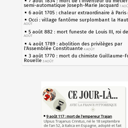
7 août 1834 : mort de l'inventeur du métier 
semi-automatique Joseph-Marie Jacquard
7 AO
6 août 1705 : chaleur extraordinaire à Paris
Occi : village fantôme surplombant la Hau
AOÛT
5 août 882 : mort funeste de Louis III, roi d
AOÛT
4 août 1789 : abolition des privilèges par
l'Assemblée Constituante
4 AOÛT
3 août 1770 : mort du chimiste Guillaume-F
Rouelle
3 AOÛT
Musée Jean de La Fontaine : réouverture a
rénovation
2 AOÛT
2 août 1802 : Bonaparte est nommé consul 
Sécheresses (Grandes), étés caniculaires à 
AOÛT
les siècles
1er août 1589 : Henri III est poignardé à Sa
27 mai 1610 : supplice de François Ravaillac
par Jacques Clément, moine jacobin
du roi Henri IV
1ER AOÛT
31 juillet 1899 : décret instaurant les moug
Pierre qui roule n'amasse pas mousse
boîtes aux lettres en fonte de Léon Mougeot
Qui aime bien châtie bien
30 juillet 1918 : mort d'Auguste Poulain, fo
Tout vient à point à qui sait attendre
Chocolat Poulain
30 JUILLET
François II (né le 19 janvier 1544, mort le 
29 juillet 1881 : loi sur la liberté de la pres