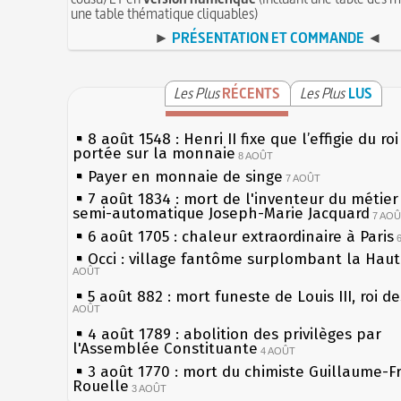
une table thématique cliquables)
►
PRÉSENTATION ET COMMANDE
◄
Les Plus
RÉCENTS
Les Plus
LUS
8 août 1548 : Henri II fixe que l’effigie du ro
portée sur la monnaie
8 AOÛT
Payer en monnaie de singe
7 AOÛT
7 août 1834 : mort de l'inventeur du métier 
semi-automatique Joseph-Marie Jacquard
7 AO
6 août 1705 : chaleur extraordinaire à Paris
Occi : village fantôme surplombant la Hau
AOÛT
5 août 882 : mort funeste de Louis III, roi d
AOÛT
4 août 1789 : abolition des privilèges par
l'Assemblée Constituante
4 AOÛT
3 août 1770 : mort du chimiste Guillaume-F
Rouelle
3 AOÛT