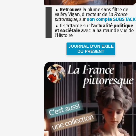
Retrouvez
la plume sans filtre de
Valéry Vigan, directeur de
La France
pittoresque
, sur
son compte SUBSTACK
Il s'attarde sur l'
actualité politique
et sociétale
avec la hauteur de vue de
l'Histoire
JOURNAL D'UN EXILÉ
DU PRÉSENT