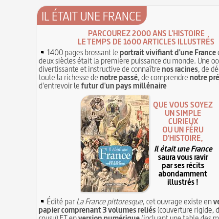
IL ÉTAIT UNE FRANCE
PARCOUREZ 2000 ANS L'HISTOIRE
LE TEMPS DE 1600 ARTICLES ILLUSTRÉS
1400 pages brossant le
portrait vivifiant d'une France
deux siècles était la première puissance du monde. Une oc
divertissante et instructive de connaître
nos racines
, de dé
toute la richesse de
notre passé
, de comprendre
notre pr
d'entrevoir le
futur d'un pays millénaire
QUE VOUS SOYEZ
UN SIMPLE
CURIEUX
OU UN FÉRU
D'HISTOIRE,
Il était une France
saura vous ravir
par ses récits
abondamment
illustrés !
Édité par
La France pittoresque
, cet ouvrage existe en
v
papier comprenant 3 volumes reliés
(couverture rigide, d
cousu) ET en
version numérique
(incluant une table des m