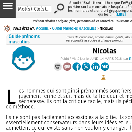
8 août 1548 : Henri II fixe que l’effig
portée sur la monnaie
> Jusqu’à la fin
les monnaies étaient fort grossièrement 
qui les (…)
[LIRE]
Prénom Nicolas : origine, fête, personnalité et caractère. Talismans 
Vous êtes ici :
Accueil
>
Guide prénoms masculins
> Nicolas
Guide prénoms
Traits de caractère, amour, amitié, goûts, atou
masculins
personnalité associée à chaque prénom
Nicolas
Publié / Mis à jour le
LUNDI
14 MARS 2016
, par
R
L
es hommes qui sont ainsi prénommés sont fiers ;
jugement ferme et sûr, mais de la froideur et m
sécheresse. Ils ont la critique facile, mais ils pè
de méthode.
Ils ne sont pas facilement accessibles à la pitié. Ils so
essentiellement conservateurs dans leurs idées et leurs
admettent ce qui existe sans rien vouloir y changer. Il