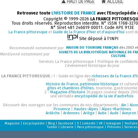
Retrouvez toute
L'HISTOIRE DE FRANCE
avec l'Encyclopédie
Copyright © 1999-2026
LA FRANCE PITTORESQ
Tous droits réservés. Reproduction interdite. N° ISSN 1768-327
N° Siret 481 246619 00011. Code APE 913E
La France pittoresque
et
Guide de la France d'hier et d'aujourd'hui
sont d
Site déposé à l'INPI
Recommandé notamment par
MAISON DU TOURISME FRANÇAIS
dès 2003 e
SIGNETS DE LA BIBLIOTHÈQUE NATIONALE DE FR
Mentionné notamment par
CULTURE
Services La France pittoresque
|
Politique de confidenti
L'événement historique du jour
LA FRANCE PITTORESQUE :
1 - Guide en ligne des
richesses de la France d'h
1999 :
Histoire de France, patrimoine historique
et culturel
gîtes et chambres d'hôtes
, tourisme, gastronomie
2 -
Magazine d'histoire
36 pages couleur depuis 200
une véritable
encyclopédie de la vie d'autrefois
Découvrir des ouvrages sur les communes de nos départements :
Ain
|
Aisn
Provence
|
Hautes-Alpes
|
Alpes-Maritimes
Ardèche
|
Ardennes
|
Ariège
|
Aube
|
Aude
|
Aveyron
Magazine
|
Encyclopédie
|
Blog
|
Facebook
|
X
|
LinkedIn
|
VK
|
Instagram
|
YouTube
Tumblr
|
Librairie
|
Paris pittoresque
|
Prénoms
|
Services