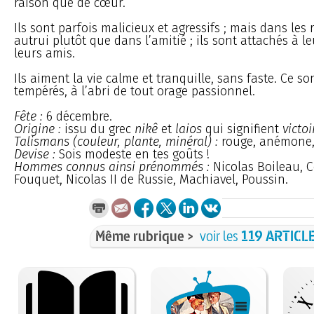
raison que de cœur.
Ils sont parfois malicieux et agressifs ; mais dans les
autrui plutôt que dans l’amitié ; ils sont attachés à le
leurs amis.
Ils aiment la vie calme et tranquille, sans faste. Ce 
tempérés, à l’abri de tout orage passionnel.
Fête :
6 décembre.
Origine :
issu du grec
nikê
et
laios
qui signifient
victoi
Talismans (couleur, plante, minéral) :
rouge, anémone,
Devise :
Sois modeste en tes goûts !
Hommes connus ainsi prénommés :
Nicolas Boileau, C
Fouquet, Nicolas II de Russie, Machiavel, Poussin.
Même rubrique >
voir les
119 ARTICL