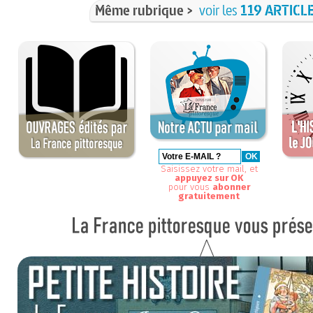
Même rubrique >
voir les
119 ARTICL
Saisissez votre mail, et
appuyez sur OK
pour vous
abonner
gratuitement