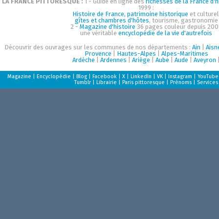
LA FRANCE PITTORESQUE :
1 - Guide en ligne des
richesses de la France d'h
1999 :
Histoire de France, patrimoine historique
et culturel
gîtes et chambres d'hôtes
, tourisme, gastronomie
2 -
Magazine d'histoire
36 pages couleur depuis 200
une véritable
encyclopédie de la vie d'autrefois
Découvrir des ouvrages sur les communes de nos départements :
Ain
|
Aisn
Provence
|
Hautes-Alpes
|
Alpes-Maritimes
Ardèche
|
Ardennes
|
Ariège
|
Aube
|
Aude
|
Aveyron
Magazine
|
Encyclopédie
|
Blog
|
Facebook
|
X
|
LinkedIn
|
VK
|
Instagram
|
YouTube
Tumblr
|
Librairie
|
Paris pittoresque
|
Prénoms
|
Services