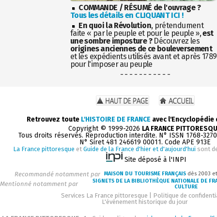
COMMANDE / RÉSUMÉ de l'ouvrage ?
Tous les détails en CLIQUANT ICI !
En quoi la Révolution
, prétendument
faite « par le peuple et pour le peuple »,
est
une sombre imposture ?
Découvrez les
origines anciennes de ce bouleversement
et les expédients utilisés avant et après 1789
pour l'imposer au peuple
- - - - - - - - - - -
Retrouvez toute
L'HISTOIRE DE FRANCE
avec l'Encyclopédie
Copyright © 1999-2026
LA FRANCE PITTORESQ
Tous droits réservés. Reproduction interdite. N° ISSN 1768-327
N° Siret 481 246619 00011. Code APE 913E
La France pittoresque
et
Guide de la France d'hier et d'aujourd'hui
sont d
Site déposé à l'INPI
Recommandé notamment par
MAISON DU TOURISME FRANÇAIS
dès 2003 e
SIGNETS DE LA BIBLIOTHÈQUE NATIONALE DE FR
Mentionné notamment par
CULTURE
Services La France pittoresque
|
Politique de confidenti
L'événement historique du jour