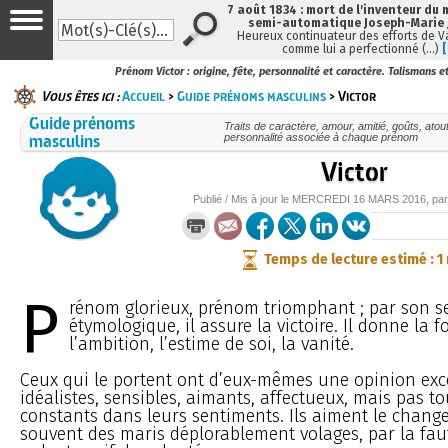
7 août 1834 : mort de l'inventeur du 
semi-automatique Joseph-Marie
Heureux continuateur des efforts de V
comme lui a perfectionné (…)
Prénom Victor : origine, fête, personnalité et caractère. Talismans e
Vous êtes ici :
Accueil
>
Guide prénoms masculins
> Victor
Guide prénoms
Traits de caractère, amour, amitié, goûts, atou
masculins
personnalité associée à chaque prénom
Victor
Publié / Mis à jour le
MERCREDI
16 MARS 2016
, pa
Temps de lecture estimé : 1
P
rénom glorieux, prénom triomphant ; par son s
étymologique, il assure la victoire. Il donne la f
l’ambition, l’estime de soi, la vanité.
Ceux qui le portent ont d’eux-mêmes une opinion excel
idéalistes, sensibles, aimants, affectueux, mais pas t
constants dans leurs sentiments. Ils aiment le chang
souvent des maris déplorablement volages, par la fau