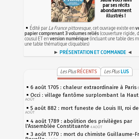
par ses récits
abondamment
illustrés !
Édité par
La France pittoresque
, cet ouvrage existe en
v
papier comprenant 3 volumes reliés
(couverture rigide, d
cousu) ET en
version numérique
(incluant une table des m
une table thématique cliquables)
►
PRÉSENTATION ET COMMANDE
◄
Les Plus
RÉCENTS
Les Plus
LUS
6 août 1705 : chaleur extraordinaire à Paris
Occi : village fantôme surplombant la Hau
AOÛT
5 août 882 : mort funeste de Louis III, roi d
AOÛT
4 août 1789 : abolition des privilèges par
l'Assemblée Constituante
4 AOÛT
3 août 1770 : mort du chimiste Guillaume-F