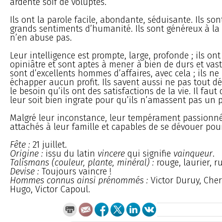
ardente soif de voluptés.
Ils ont la parole facile, abondante, séduisante. Ils so
grands sentiments d’humanité. Ils sont généreux à la
n’en abuse pas.
Leur intelligence est prompte, large, profonde ; ils on
opiniâtre et sont aptes à mener à bien de durs et vast
sont d’excellents hommes d’affaires, avec cela ; ils ne 
échapper aucun profit. Ils savent aussi ne pas tout d
le besoin qu’ils ont des satisfactions de la vie. Il faut
leur soit bien ingrate pour qu’ils n’amassent pas un p
Malgré leur inconstance, leur tempérament passionné, 
attachés à leur famille et capables de se dévouer pour
Fête :
21 juillet.
Origine :
issu du latin
vincere
qui signifie
vainqueur
.
Talismans (couleur, plante, minéral) :
rouge, laurier, ru
Devise :
Toujours vaincre !
Hommes connus ainsi prénommés :
Victor Duruy, Cher
Hugo, Victor Capoul.