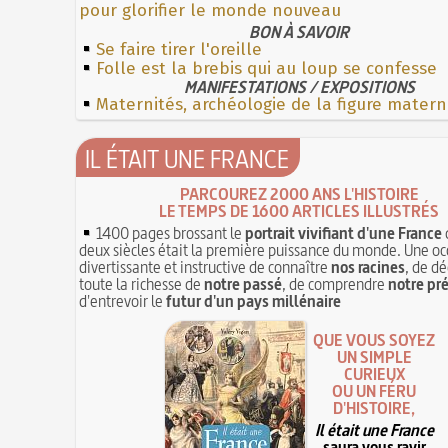
pour glorifier le monde nouveau
BON À SAVOIR
Se faire tirer l'oreille
Folle est la brebis qui au loup se confesse
MANIFESTATIONS / EXPOSITIONS
Maternités, archéologie de la figure matern
IL ÉTAIT UNE FRANCE
PARCOUREZ 2000 ANS L'HISTOIRE
LE TEMPS DE 1600 ARTICLES ILLUSTRÉS
1400 pages brossant le
portrait vivifiant d'une France
deux siècles était la première puissance du monde. Une oc
divertissante et instructive de connaître
nos racines
, de dé
toute la richesse de
notre passé
, de comprendre
notre pr
d'entrevoir le
futur d'un pays millénaire
QUE VOUS SOYEZ
UN SIMPLE
CURIEUX
OU UN FÉRU
D'HISTOIRE,
Il était une France
saura vous ravir