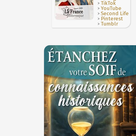
>
Thérapeutique alcoolique au Moyen Âge
TikTok
29 J
>
YouTube
>
Second Life
>
Pinterest
>
Tumblr