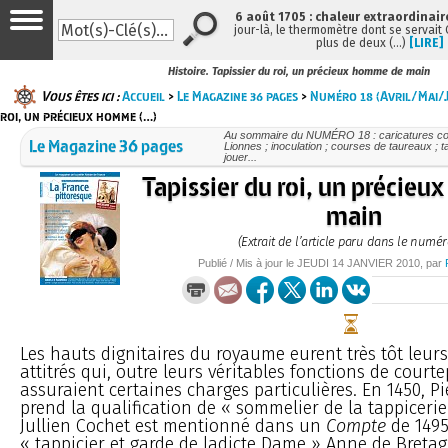
6 août 1705 : chaleur extraordinair
jour-là, le thermomètre dont se servait
plus de deux (…)
[LIRE]
Histoire. Tapissier du roi, un précieux homme de main
Vous êtes ici :
Accueil
>
Le Magazine 36 pages
>
Numéro 18 (Avril/Mai/J
roi, un précieux homme (…)
Au sommaire du NUMÉRO 18 : caricatures cont
Le Magazine 36 pages
Lionnes ; inoculation ; courses de taureaux ; t
jouer...
Tapissier du roi, un précie
main
(Extrait de l’article paru dans le numér
Publié / Mis à jour le
JEUDI
14 JANVIER 2010
, par
Les hauts dignitaires du royaume eurent très tôt leurs
attitrés qui, outre leurs véritables fonctions de courte
assuraient certaines charges particulières. En 1450, P
prend la qualification de « sommelier de la tappicerie
Jullien Cochet est mentionné dans un
Compte
de 149
« tappicier et garde de ladicte Dame » Anne de Bretagn