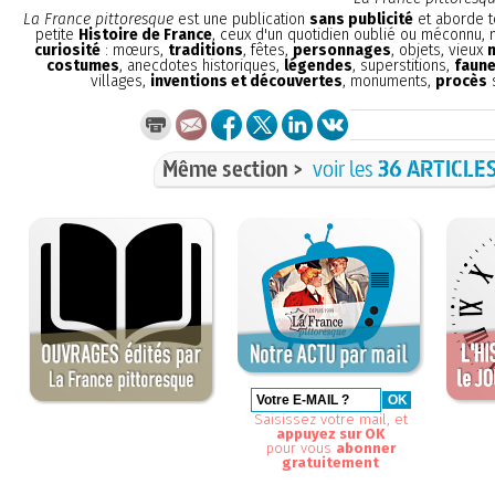
La France pittoresque
est une publication
sans publicité
et aborde t
petite
Histoire de France
, ceux d'un quotidien oublié ou méconnu,
curiosité
: mœurs,
traditions
, fêtes,
personnages
, objets, vieux
costumes
, anecdotes historiques,
légendes
, superstitions,
faune
villages,
inventions et découvertes
, monuments,
procès
s
Même section >
voir les
36 ARTICLE
Saisissez votre mail, et
appuyez sur OK
pour vous
abonner
gratuitement