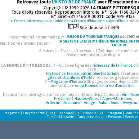
Retrouvez toute
L'HISTOIRE DE FRANCE
avec l'Encyclopédie
Copyright © 1999-2026
LA FRANCE PITTORESQ
Tous droits réservés. Reproduction interdite. N° ISSN 1768-327
N° Siret 481 246619 00011. Code APE 913E
La France pittoresque
et
Guide de la France d'hier et d'aujourd'hui
sont d
Site déposé à l'INPI
Recommandé notamment par
MAISON DU TOURISME FRANÇAIS
dès 2003 e
SIGNETS DE LA BIBLIOTHÈQUE NATIONALE DE FR
Mentionné notamment par
CULTURE
Services La France pittoresque
|
Politique de confidenti
L'événement historique du jour
LA FRANCE PITTORESQUE :
1 - Guide en ligne des
richesses de la France d'h
1999 :
Histoire de France, patrimoine historique
et culturel
gîtes et chambres d'hôtes
, tourisme, gastronomie
2 -
Magazine d'histoire
36 pages couleur depuis 200
une véritable
encyclopédie de la vie d'autrefois
Découvrir des ouvrages sur les communes de nos départements :
Ain
|
Aisn
Provence
|
Hautes-Alpes
|
Alpes-Maritimes
Ardèche
|
Ardennes
|
Ariège
|
Aube
|
Aude
|
Aveyron
Magazine
|
Encyclopédie
|
Blog
|
Facebook
|
X
|
LinkedIn
|
VK
|
Instagram
|
YouTube
Tumblr
|
Librairie
|
Paris pittoresque
|
Prénoms
|
Services