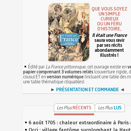
QUE VOUS SOYEZ
UN SIMPLE
CURIEUX
OU UN FÉRU
D'HISTOIRE,
Il était une France
saura vous ravir
par ses récits
abondamment
illustrés !
Édité par
La France pittoresque
, cet ouvrage existe en
v
papier comprenant 3 volumes reliés
(couverture rigide, d
cousu) ET en
version numérique
(incluant une table des m
une table thématique cliquables)
►
PRÉSENTATION ET COMMANDE
◄
Les Plus
RÉCENTS
Les Plus
LUS
6 août 1705 : chaleur extraordinaire à Paris
Occi : village fantôme surplombant la Hau