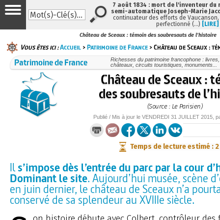
7 août 1834 : mort de l'inventeur du 
semi-automatique Joseph-Marie Jac
continuateur des efforts de Vaucanson,
perfectionné (…)
[LIRE]
Château de Sceaux : témoin des soubresauts de l’histoire
Vous êtes ici :
Accueil
>
Patrimoine de France
> Château de Sceaux : té
Patrimoine de France
Richesses du patrimoine francophone : livres
châteaux, circuits touristiques, monuments...
Château de Sceaux : 
des soubresauts de l’hi
(Source : Le Parisien)
Publié / Mis à jour le
VENDREDI
31 JUILLET 2015
, p
Temps de lecture estimé : 
Il
s’impose dès l’entrée du parc par la cour d
Dominant le site
. Aujourd’hui musée, scène 
en juin dernier, le château de Sceaux n’a pourta
conservé de sa splendeur au XVIIIe siècle.
on histoire débute avec Colbert, contrôleur des 