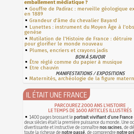
emballement médiatique ?
Gouffre de Padirac : merveille géologique e
en 1889
Grandeur d'âme du chevalier Bayard
Lunettes : instrument du Moyen Âge à l'ob
genèse
Mutilation de l'Histoire de France : détruire
pour glorifier le monde nouveau
Plumes, encriers et crayons jadis
BON À SAVOIR
Être réglé comme du papier à musique
Etre chauvin
MANIFESTATIONS / EXPOSITIONS
Maternités, archéologie de la figure mater
IL ÉTAIT UNE FRANCE
PARCOUREZ 2000 ANS L'HISTOIRE
LE TEMPS DE 1600 ARTICLES ILLUSTRÉS
1400 pages brossant le
portrait vivifiant d'une France
deux siècles était la première puissance du monde. Une o
divertissante et instructive de connaître
nos racines
, de d
toute la richesse de
notre passé
, de comprendre
notre pr