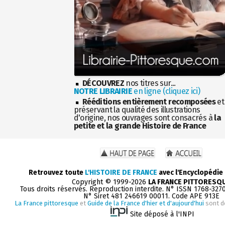
DÉCOUVREZ
nos titres sur...
NOTRE LIBRAIRIE
en ligne (cliquez ici)
Rééditions entièrement recomposées
et
préservant la qualité des illustrations
d'origine, nos ouvrages sont consacrés à
la
petite et la grande Histoire de France
Retrouvez toute
L'HISTOIRE DE FRANCE
avec l'Encyclopédie
Copyright © 1999-2026
LA FRANCE PITTORESQ
Tous droits réservés. Reproduction interdite. N° ISSN 1768-327
N° Siret 481 246619 00011. Code APE 913E
La France pittoresque
et
Guide de la France d'hier et d'aujourd'hui
sont d
Site déposé à l'INPI