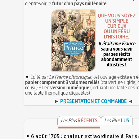
d'entrevoir le
futur d'un pays millénaire
QUE VOUS SOYEZ
UN SIMPLE
CURIEUX
OU UN FÉRU
D'HISTOIRE,
Il était une France
saura vous ravir
par ses récits
abondamment
illustrés !
Édité par
La France pittoresque
, cet ouvrage existe en
v
papier comprenant 3 volumes reliés
(couverture rigide, 
cousu) ET en
version numérique
(incluant une table des m
une table thématique cliquables)
►
PRÉSENTATION ET COMMANDE
◄
Les Plus
RÉCENTS
Les Plus
LUS
6 août 1705 : chaleur extraordinaire à Paris