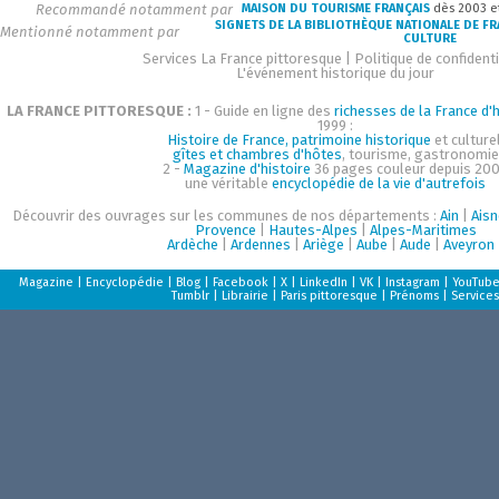
Recommandé notamment par
MAISON DU TOURISME FRANÇAIS
dès 2003 e
SIGNETS DE LA BIBLIOTHÈQUE NATIONALE DE F
Mentionné notamment par
CULTURE
Services La France pittoresque
|
Politique de confidenti
L'événement historique du jour
LA FRANCE PITTORESQUE :
1 - Guide en ligne des
richesses de la France d'h
1999 :
Histoire de France, patrimoine historique
et culturel
gîtes et chambres d'hôtes
, tourisme, gastronomie
2 -
Magazine d'histoire
36 pages couleur depuis 200
une véritable
encyclopédie de la vie d'autrefois
Découvrir des ouvrages sur les communes de nos départements :
Ain
|
Aisn
Provence
|
Hautes-Alpes
|
Alpes-Maritimes
Ardèche
|
Ardennes
|
Ariège
|
Aube
|
Aude
|
Aveyron
Magazine
|
Encyclopédie
|
Blog
|
Facebook
|
X
|
LinkedIn
|
VK
|
Instagram
|
YouTub
Tumblr
|
Librairie
|
Paris pittoresque
|
Prénoms
|
Services