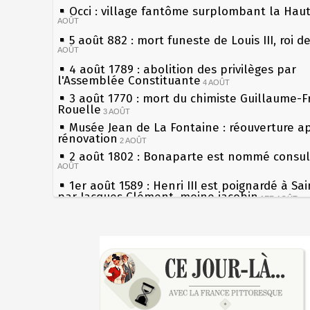
Occi : village fantôme surplombant la Hau
AOÛT
5 août 882 : mort funeste de Louis III, roi d
AOÛT
4 août 1789 : abolition des privilèges par
l'Assemblée Constituante
4 AOÛT
3 août 1770 : mort du chimiste Guillaume-F
Rouelle
3 AOÛT
Musée Jean de La Fontaine : réouverture a
rénovation
2 AOÛT
2 août 1802 : Bonaparte est nommé consul 
AOÛT
1er août 1589 : Henri III est poignardé à Sa
par Jacques Clément, moine jacobin
1ER AOÛT
31 juillet 1899 : décret instaurant les moug
boîtes aux lettres en fonte de Léon Mougeot
Sécheresses (Grandes), étés caniculaires à 
30 juillet 1918 : mort d'Auguste Poulain, fo
les siècles
Chocolat Poulain
30 JUILLET
27 mai 1610 : supplice de François Ravaillac
29 juillet 1881 : loi sur la liberté de la pres
du roi Henri IV
28 juillet 1794 : supplice de Robespierre et
Pierre qui roule n'amasse pas mousse
partie de ses complices
28 JUILLET
Qui aime bien châtie bien