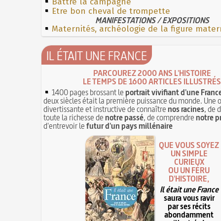
Battre la campagne
Etre bon cheval de trompette
MANIFESTATIONS / EXPOSITIONS
Maternités, archéologie de la figure mater
IL ÉTAIT UNE FRANCE
PARCOUREZ 2000 ANS L'HISTOIRE
LE TEMPS DE 1600 ARTICLES ILLUSTRÉS
1400 pages brossant le
portrait vivifiant d'une Franc
deux siècles était la première puissance du monde. Une 
divertissante et instructive de connaître
nos racines
, de 
toute la richesse de
notre passé
, de comprendre
notre p
d'entrevoir le
futur d'un pays millénaire
QUE VOUS SOYEZ
UN SIMPLE
CURIEUX
OU UN FÉRU
D'HISTOIRE,
Il était une France
saura vous ravir
par ses récits
abondamment