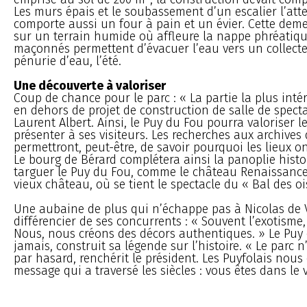
Les murs épais et le soubassement d’un escalier l’attes
comporte aussi un four à pain et un évier. Cette deme
sur un terrain humide où affleure la nappe phréatiqu
maçonnés permettent d’évacuer l’eau vers un collecteu
pénurie d’eau, l’été.
Une découverte à valoriser
Coup de chance pour le parc : « La partie la plus inté
en dehors de projet de construction de salle de spectac
Laurent Albert. Ainsi, le Puy du Fou pourra valoriser le 
présenter à ses visiteurs. Les recherches aux archive
permettront, peut-être, de savoir pourquoi les lieux 
Le bourg de Bérard complétera ainsi la panoplie hist
targuer le Puy du Fou, comme le château Renaissance 
vieux château, où se tient le spectacle du « Bal des 
Une aubaine de plus qui n’échappe pas à Nicolas de V
différencier de ses concurrents : « Souvent l’exotisme, c
Nous, nous créons des décors authentiques. » Le Puy
jamais, construit sa légende sur l’histoire. « Le parc n
par hasard, renchérit le président. Les Puyfolais nous
message qui a traversé les siècles : vous êtes dans le v