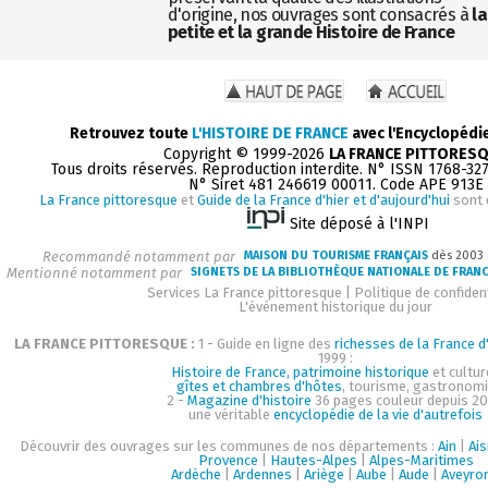
d'origine, nos ouvrages sont consacrés à
la
petite et la grande Histoire de France
Retrouvez toute
L'HISTOIRE DE FRANCE
avec l'Encyclopédi
Copyright © 1999-2026
LA FRANCE PITTORES
Tous droits réservés. Reproduction interdite. N° ISSN 1768-32
N° Siret 481 246619 00011. Code APE 913E
La France pittoresque
et
Guide de la France d'hier et d'aujourd'hui
sont 
Site déposé à l'INPI
Recommandé notamment par
MAISON DU TOURISME FRANÇAIS
dès 2003
Mentionné notamment par
SIGNETS DE LA BIBLIOTHÈQUE NATIONALE DE FRAN
Services La France pittoresque
|
Politique de confident
L'événement historique du jour
LA FRANCE PITTORESQUE :
1 - Guide en ligne des
richesses de la France d'
1999 :
Histoire de France, patrimoine historique
et cultur
gîtes et chambres d'hôtes
, tourisme, gastronom
2 -
Magazine d'histoire
36 pages couleur depuis 20
une véritable
encyclopédie de la vie d'autrefois
Découvrir des ouvrages sur les communes de nos départements :
Ain
|
Ai
Provence
|
Hautes-Alpes
|
Alpes-Maritimes
Ardèche
|
Ardennes
|
Ariège
|
Aube
|
Aude
|
Aveyro