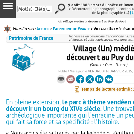
9 août 1888 : mort du poète et inven
> Découvrant le phonographe, contribuan
de la photographie (…)
[L
Un village médiéval découvert au Puy du Fou !
Vous êtes ici :
Accueil
>
Patrimoine de France
> Village (Un) médiéval 
Patrimoine de France
Richesses du patrimoine francophone : livre
châteaux, circuits touristiques, monuments...
Village (Un) médié
découvert au Puy du 
(Source : Ouest France)
Publié / Mis à jour le
VENDREDI
16 JANVIER 2015
,
Temps de lecture estimé :
En pleine extension,
le parc à thème vendéen 
découvrir un bourg du XIVe siècle
. Une trouvai
archéologique importante qui l’enracine un pe
qui fait sa force et sa spécificité : l’histoire.
« Nous avons été rattrapés par la légende », s’entho