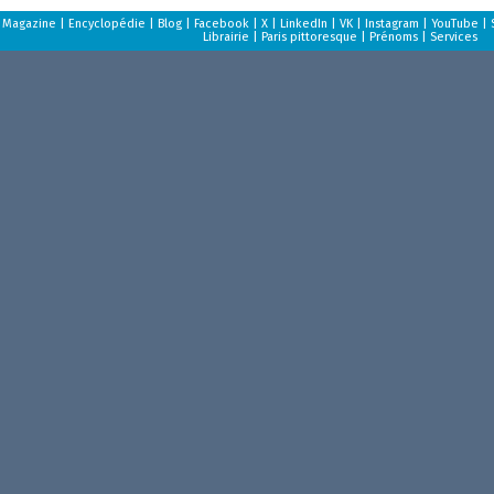
Magazine
|
Encyclopédie
|
Blog
|
Facebook
|
X
|
LinkedIn
|
VK
|
Instagram
|
YouTube
|
Librairie
|
Paris pittoresque
|
Prénoms
|
Services