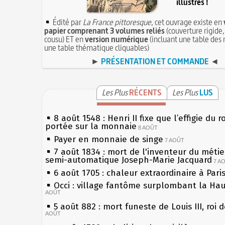
illustrés !
Édité par
La France pittoresque
, cet ouvrage existe en
papier comprenant 3 volumes reliés
(couverture rigide,
cousu) ET en
version numérique
(incluant une table des 
une table thématique cliquables)
►
PRÉSENTATION ET COMMANDE
◄
Les Plus
RÉCENTS
Les Plus
LUS
8 août 1548 : Henri II fixe que l’effigie du r
portée sur la monnaie
8 AOÛT
Payer en monnaie de singe
7 AOÛT
7 août 1834 : mort de l'inventeur du métier
semi-automatique Joseph-Marie Jacquard
7 A
6 août 1705 : chaleur extraordinaire à Pari
Occi : village fantôme surplombant la Ha
AOÛT
5 août 882 : mort funeste de Louis III, roi 
AOÛT