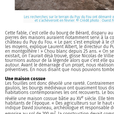
Les recherches sur le terrain du Puy du Fou ont démarré
et s’achèveront en février. © Crédit photo : Ouest 
Cette fable, c’est celle du bourg de Bérard, disparu au
pierres des maisons auraient notamment servi à la c
château du Puy du Fou. « Le parc s’est employé à le c
les moyens, explique Laurent Albert, le directeur du 
en montgolfière ! » Chou blanc depuis 25 ans. « On se 
existait, on l’aurait déjà trouvé, glisse Nicolas de Villi
tournions autour de la légende alors que c’est elle q
autour. Avant le démarrage d’un projet, nous réalisons
préventives. En nous disant que nous pouvions tombe
Une maison cossue
Les fouilles ont donc dévoilé une rareté. Contrairemen
gaulois, les bourgs médiévaux ont quasiment tous dis
habitations contemporaines les ont recouverts. Le bo
e
révèle une maison cossue bâtie au XV
siècle. Elle té
habitants de l’époque. « Des agriculteurs sur le haut 
indique David Jouneau, archéologue et responsable du
2
emprise au sol de 200 m
, la construction devait com