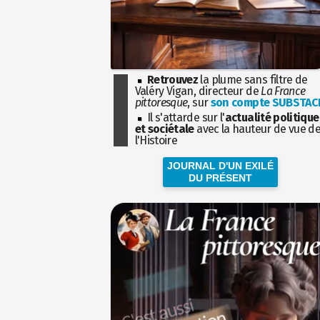
Retrouvez
la plume sans filtre de
Valéry Vigan, directeur de
La France
pittoresque
, sur
son compte SUBSTAC
Il s'attarde sur l'
actualité politique
et sociétale
avec la hauteur de vue d
l'Histoire
JOURNAL D'UN EXILÉ
DU PRÉSENT