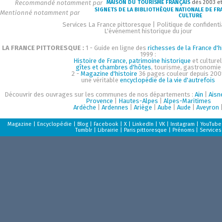
Recommandé notamment par
MAISON DU TOURISME FRANÇAIS
dès 2003 e
SIGNETS DE LA BIBLIOTHÈQUE NATIONALE DE FR
Mentionné notamment par
CULTURE
Services La France pittoresque
|
Politique de confidenti
L'événement historique du jour
LA FRANCE PITTORESQUE :
1 - Guide en ligne des
richesses de la France d'h
1999 :
Histoire de France, patrimoine historique
et culturel
gîtes et chambres d'hôtes
, tourisme, gastronomie
2 -
Magazine d'histoire
36 pages couleur depuis 200
une véritable
encyclopédie de la vie d'autrefois
Découvrir des ouvrages sur les communes de nos départements :
Ain
|
Aisn
Provence
|
Hautes-Alpes
|
Alpes-Maritimes
Ardèche
|
Ardennes
|
Ariège
|
Aube
|
Aude
|
Aveyron
Magazine
|
Encyclopédie
|
Blog
|
Facebook
|
X
|
LinkedIn
|
VK
|
Instagram
|
YouTube
Tumblr
|
Librairie
|
Paris pittoresque
|
Prénoms
|
Services