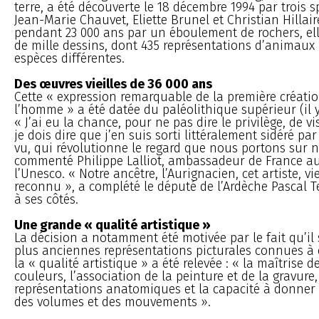
terre, a été découverte le 18 décembre 1994 par trois s
Jean-Marie Chauvet, Eliette Brunel et Christian Hillai
pendant 23 000 ans par un éboulement de rochers, ell
de mille dessins, dont 435 représentations d’animaux
espèces différentes.
Des œuvres vieilles de 36 000 ans
Cette « expression remarquable de la première créatio
l’homme » a été datée du paléolithique supérieur (il y
« J’ai eu la chance, pour ne pas dire le privilège, de vis
je dois dire que j’en suis sorti littéralement sidéré par
vu, qui révolutionne le regard que nous portons sur n
commenté Philippe Lalliot, ambassadeur de France a
l’Unesco. « Notre ancêtre, l’Aurignacien, cet artiste, vi
reconnu », a complété le député de l’Ardèche Pascal T
à ses côtés.
Une grande « qualité artistique »
La décision a notamment été motivée par le fait qu’il 
plus anciennes représentations picturales connues à 
la « qualité artistique » a été relevée : « la maîtrise de
couleurs, l’association de la peinture et de la gravure,
représentations anatomiques et la capacité à donner
des volumes et des mouvements ».