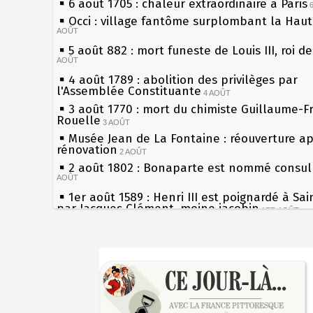
6 août 1705 : chaleur extraordinaire à Paris
Occi : village fantôme surplombant la Hau
AOÛT
5 août 882 : mort funeste de Louis III, roi d
AOÛT
4 août 1789 : abolition des privilèges par
l'Assemblée Constituante
4 AOÛT
3 août 1770 : mort du chimiste Guillaume-F
Rouelle
3 AOÛT
Musée Jean de La Fontaine : réouverture a
rénovation
2 AOÛT
2 août 1802 : Bonaparte est nommé consul 
AOÛT
1er août 1589 : Henri III est poignardé à Sa
par Jacques Clément, moine jacobin
1ER AOÛT
31 juillet 1899 : décret instaurant les moug
boîtes aux lettres en fonte de Léon Mougeot
Sécheresses (Grandes), étés caniculaires à 
30 juillet 1918 : mort d'Auguste Poulain, fo
les siècles
Chocolat Poulain
30 JUILLET
27 mai 1610 : supplice de François Ravaillac
29 juillet 1881 : loi sur la liberté de la pres
du roi Henri IV
28 juillet 1794 : supplice de Robespierre et
Pierre qui roule n'amasse pas mousse