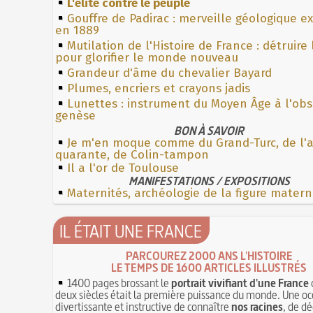
L'élite contre le peuple
Gouffre de Padirac : merveille géologique e
en 1889
Mutilation de l'Histoire de France : détruire
pour glorifier le monde nouveau
Grandeur d'âme du chevalier Bayard
Plumes, encriers et crayons jadis
Lunettes : instrument du Moyen Âge à l'ob
genèse
BON À SAVOIR
Je m'en moque comme du Grand-Turc, de l'
quarante, de Colin-tampon
Il a l'or de Toulouse
MANIFESTATIONS / EXPOSITIONS
Maternités, archéologie de la figure matern
IL ÉTAIT UNE FRANCE
PARCOUREZ 2000 ANS L'HISTOIRE
LE TEMPS DE 1600 ARTICLES ILLUSTRÉS
1400 pages brossant le
portrait vivifiant d'une France
deux siècles était la première puissance du monde. Une oc
divertissante et instructive de connaître
nos racines
, de dé