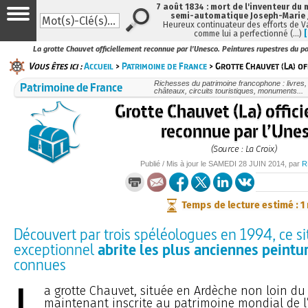
7 août 1834 : mort de l'inventeur du 
semi-automatique Joseph-Marie
Heureux continuateur des efforts de V
comme lui a perfectionné (…)
La grotte Chauvet officiellement reconnue par l’Unesco. Peintures rupestres du pa
Vous êtes ici :
Accueil
>
Patrimoine de France
> Grotte Chauvet (La) of
Patrimoine de France
Richesses du patrimoine francophone : livres
châteaux, circuits touristiques, monuments...
Grotte Chauvet (La) offic
reconnue par l’Une
(Source : La Croix)
Publié / Mis à jour le
SAMEDI
28 JUIN 2014
, par
R
Temps de lecture estimé : 1
Découvert par trois spéléologues en 1994, ce si
exceptionnel
abrite les plus anciennes peintu
connues
L
a grotte Chauvet, située en Ardèche non loin du 
maintenant inscrite au patrimoine mondial de l