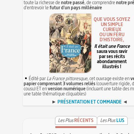
toute la richesse de
notre passé
, de comprendre
notre pr
d'entrevoir le
futur d'un pays millénaire
QUE VOUS SOYEZ
UN SIMPLE
CURIEUX
OU UN FÉRU
D'HISTOIRE,
Il était une France
saura vous ravir
par ses récits
abondamment
illustrés !
Édité par
La France pittoresque
, cet ouvrage existe en
v
papier comprenant 3 volumes reliés
(couverture rigide, d
cousu) ET en
version numérique
(incluant une table des m
une table thématique cliquables)
►
PRÉSENTATION ET COMMANDE
◄
Les Plus
RÉCENTS
Les Plus
LUS