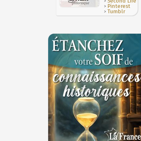
>
Second Life
cycliste
>
Pinterest
1ER JUILLET
>
Tumblr
30 juin 1559 : Henri II est mortellement bl
coup de lance lors d’un tournoi
30 JUIN
Thérapeutique alcoolique au Moyen Âge
29