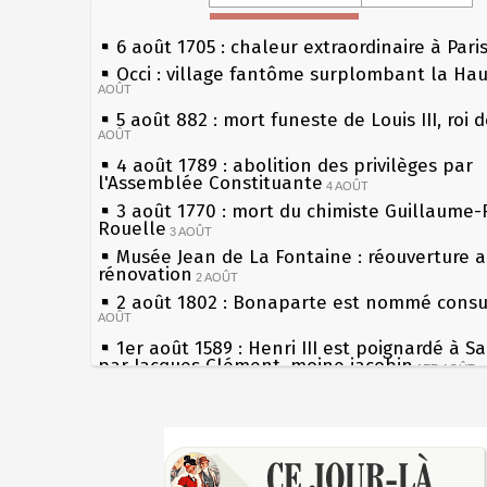
6 août 1705 : chaleur extraordinaire à Pari
Occi : village fantôme surplombant la Ha
AOÛT
5 août 882 : mort funeste de Louis III, roi 
AOÛT
4 août 1789 : abolition des privilèges par
l'Assemblée Constituante
4 AOÛT
3 août 1770 : mort du chimiste Guillaume-
Rouelle
3 AOÛT
Musée Jean de La Fontaine : réouverture 
rénovation
2 AOÛT
2 août 1802 : Bonaparte est nommé consul
AOÛT
1er août 1589 : Henri III est poignardé à S
par Jacques Clément, moine jacobin
1ER AOÛT
31 juillet 1899 : décret instaurant les mou
boîtes aux lettres en fonte de Léon Mougeo
Sécheresses (Grandes), étés caniculaires à
30 juillet 1918 : mort d'Auguste Poulain, f
les siècles
Chocolat Poulain
30 JUILLET
27 mai 1610 : supplice de François Ravailla
29 juillet 1881 : loi sur la liberté de la pre