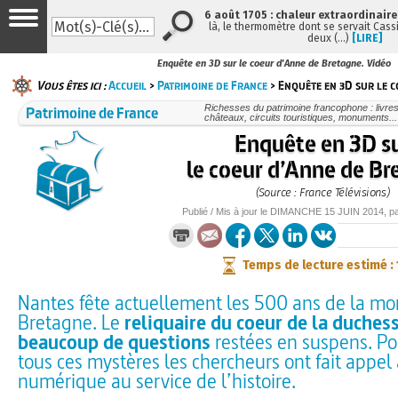
6 août 1705 : chaleur extraordinaire
là, le thermomètre dont se servait Cass
deux (…)
[LIRE]
Enquête en 3D sur le coeur d'Anne de Bretagne. Vidéo
Vous êtes ici :
Accueil
>
Patrimoine de France
> Enquête en 3D sur le c
Patrimoine de France
Richesses du patrimoine francophone : livre
châteaux, circuits touristiques, monuments...
Enquête en 3D s
le coeur d’Anne de Br
(Source : France Télévisions)
Publié / Mis à jour le
DIMANCHE
15 JUIN 2014
, p
Temps de lecture estimé :
Nantes fête actuellement les 500 ans de la mo
Bretagne. Le
reliquaire du coeur de la duche
beaucoup de questions
restées en suspens. Po
tous ces mystères les chercheurs ont fait appel 
numérique au service de l’histoire.