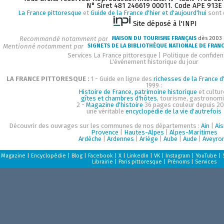
N° Siret 481 246619 00011. Code APE 913E
La France pittoresque
et
Guide de la France d'hier et d'aujourd'hui
sont 
Site déposé à l'INPI
Recommandé notamment par
MAISON DU TOURISME FRANÇAIS
dès 2003
Mentionné notamment par
SIGNETS DE LA BIBLIOTHÈQUE NATIONALE DE FRAN
Services La France pittoresque
|
Politique de confident
L'événement historique du jour
LA FRANCE PITTORESQUE :
1 - Guide en ligne des
richesses de la France d'
1999 :
Histoire de France, patrimoine historique
et cultur
gîtes et chambres d'hôtes
, tourisme, gastronom
2 -
Magazine d'histoire
36 pages couleur depuis 20
une véritable
encyclopédie de la vie d'autrefois
Découvrir des ouvrages sur les communes de nos départements :
Ain
|
Ai
Provence
|
Hautes-Alpes
|
Alpes-Maritimes
Ardèche
|
Ardennes
|
Ariège
|
Aube
|
Aude
|
Aveyro
Magazine
|
Encyclopédie
|
Blog
|
Facebook
|
X
|
LinkedIn
|
VK
|
Instagram
|
YouTube
|
Librairie
|
Paris pittoresque
|
Prénoms
|
Services