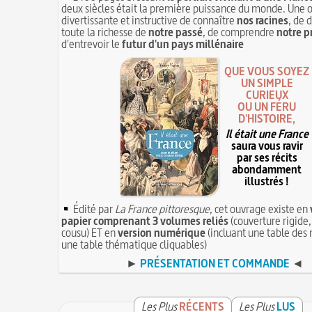
deux siècles était la première puissance du monde. Une 
divertissante et instructive de connaître
nos racines
, de 
toute la richesse de
notre passé
, de comprendre
notre p
d'entrevoir le
futur d'un pays millénaire
QUE VOUS SOYEZ
UN SIMPLE
CURIEUX
OU UN FÉRU
D'HISTOIRE,
Il était une France
saura vous ravir
par ses récits
abondamment
illustrés !
Édité par
La France pittoresque
, cet ouvrage existe en
papier comprenant 3 volumes reliés
(couverture rigide,
cousu) ET en
version numérique
(incluant une table des 
une table thématique cliquables)
►
PRÉSENTATION ET COMMANDE
◄
Les Plus
RÉCENTS
Les Plus
LUS