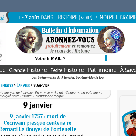
7 août
DANS L'HISTOIRE
/ NOTRE LIBRAIRI
LE
[VOIR]
de
Histoire
Histoire
Patrimoine
À Savo
Grande
Petite
Les événements du 9 janvier, éphéméride du jour
nements
>
Janvier
> 9 janvier
vénements du 9 janvier. Pour un jour donné, découvrez un événement
marqué notre Histoire. Calendrier historique
9 janvier
9 janvier 1757 : mort de
l’écrivain presque centenaire
Bernard Le Bouyer de Fontenelle