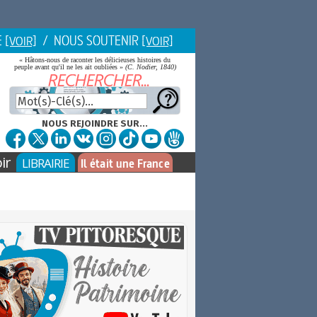
E
/ NOUS SOUTENIR
[VOIR]
[VOIR]
« Hâtons-nous de raconter les délicieuses histoires du
peuple avant qu'il ne les ait oubliées »
(C. Nodier, 1840)
NOUS REJOINDRE SUR...
ir
LIBRAIRIE
Il était une France