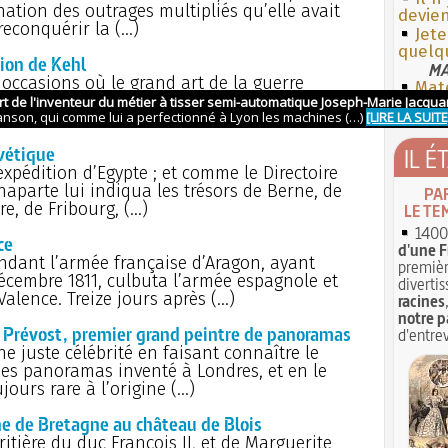
nation des outrages multipliés qu’elle avait
devien
 reconquérir la (…)
Jete
quelq
tion de Kehl
MA
s occasions où le grand art de la guerre
Mate
des hommes. Kehl était une place
figure
 ; l’archiduc Charles commit la faute (…)
lvétique
IL É
’expédition d’Egypte ; et comme le Directoire
naparte lui indiqua les trésors de Berne, de
PA
re, de Fribourg, (…)
LE TE
1400 
ce
d'une F
dant l’armée française d’Aragon, ayant
premièr
écembre 1811, culbuta l’armée espagnole et
divertis
Valence. Treize jours après (…)
racines
notre p
e Prévost, premier grand peintre de panoramas
d'entrev
ne juste célébrité en faisant connaître le
des panoramas inventé à Londres, et en le
jours rare à l’origine (…)
nne de Bretagne au château de Blois
ritière du duc François II, et de Marguerite