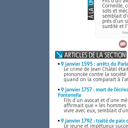
Fils d’un a
Corneille, 
sots et méc
semblait d’
près d’un si
surdité et 
Publ
9 janvier 1595 : arrêts du Parl
Le crime de Jean Châtel étai
prononcée contre la société 
quand on la comparait à l’at
9 janvier 1757 : mort de l'écr
Fontenelle
Fils d’un avocat et d’une mè
affirmait que « les hommes 
vivre avec eux, semblait d’un
9 janvier 1792 : traité de paix 
Le jeune et impétueux succes