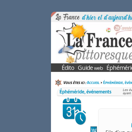
Édito
Guide
Éphéméri
web
Vous êtes ici :
Accueil
>
Éphéméride, évé
Éphéméride, événements
Les é
ayant 