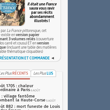
Il était une France
saura vous ravir
par ses récits
abondamment
illustrés !
 par
La France pittoresque
, cet
 existe en
version papier
ant 3 volumes reliés
(couverture
dos carré et cousu) ET en
version
que
(incluant une table des matières
table thématique cliquables)
RÉSENTATION ET COMMANDE
◄
Les Plus
RÉCENTS
Les Plus
LUS
oût 1705 : chaleur
rdinaire à Paris
6 AOÛT
 : village fantôme
ombant la Haute-Corse
5 AOÛT
oût 882 : mort funeste de Louis