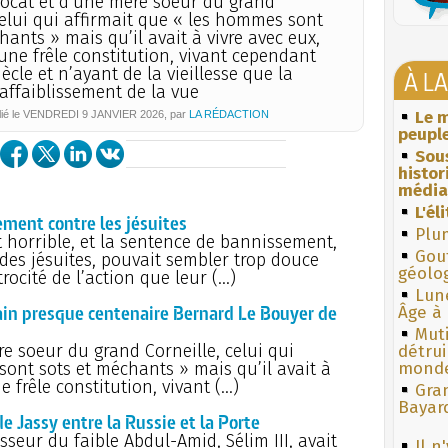
vocat et d’une mère soeur du grand
celui qui affirmait que « les hommes sont
hants » mais qu’il avait à vivre avec eux,
une frêle constitution, vivant cependant
ècle et n’ayant de la vieillesse que la
À L
l’affaiblissement de la vue
Le m
ié le
VENDREDI
9 JANVIER 2026
, par
LA RÉDACTION
peuple
Sous
histo
média
L'él
ement contre les jésuites
Plum
t horrible, et la sentence de bannissement,
Gouf
des jésuites, pouvait sembler trop douce
géolo
rocité de l’action que leur (…)
Lun
ivain presque centenaire Bernard Le Bouyer de
Âge à 
Muti
re soeur du grand Corneille, celui qui
détrui
sont sots et méchants » mais qu’il avait à
monde
e frêle constitution, vivant (…)
Gra
Bayar
de Jassy entre la Russie et la Porte
seur du faible Abdul-Amid, Sélim III, avait
Il n