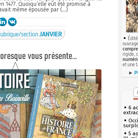
en 1477. Quoiqu’elle eût été promise à
l’avait même épousée par (…)
 rubrique/section
JANVIER
Édité
ouvrage
compren
rigide, 
numéri
et une 
►
P
6 a
extrao
Occi
surpl
5 a