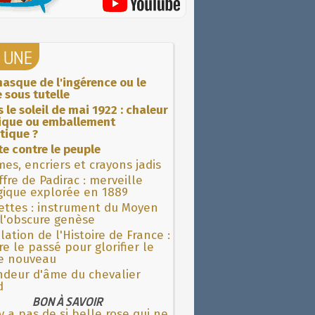
A UNE
asque de l'ingérence ou le
 sous tutelle
 le soleil de mai 1922 : chaleur
rique ou emballement
tique ?
ite contre le peuple
es, encriers et crayons jadis
fre de Padirac : merveille
gique explorée en 1889
ettes : instrument du Moyen
l'obscure genèse
lation de l'Histoire de France :
re le passé pour glorifier le
 nouveau
ndeur d'âme du chevalier
d
BON À SAVOIR
'y a pas de si belle rose qui ne