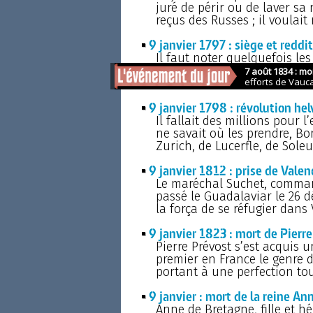
juré de périr ou de laver sa 
reçus des Russes ; il voulait
9 janvier 1797 : siège et reddi
Il faut noter quelquefois le
sacrifie inutilement la vie 
démantelée, sans consistance
9 janvier 1798 : révolution he
Il fallait des millions pour l
ne savait où les prendre, Bo
Zurich, de Lucerfle, de Soleu
9 janvier 1812 : prise de Valen
Le maréchal Suchet, comman
passé le Guadalaviar le 26 d
la força de se réfugier dans 
9 janvier 1823 : mort de Pierr
Pierre Prévost s’est acquis u
premier en France le genre 
portant à une perfection tou
9 janvier : mort de la reine A
Anne de Bretagne, fille et hé