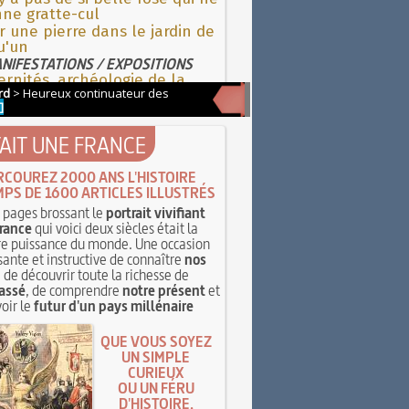
ne gratte-cul
r une pierre dans le jardin de
u'un
NIFESTATIONS / EXPOSITIONS
rnités, archéologie de la
 maternelle
TAIT UNE FRANCE
RCOUREZ 2000 ANS L'HISTOIRE
MPS DE 1600 ARTICLES ILLUSTRÉS
pages brossant le
portrait vivifiant
rance
qui voici deux siècles était la
e puissance du monde. Une occasion
sante et instructive de connaître
nos
, de découvrir toute la richesse de
assé
, de comprendre
notre présent
et
oir le
futur d'un pays millénaire
QUE VOUS SOYEZ
UN SIMPLE
CURIEUX
OU UN FÉRU
D'HISTOIRE,