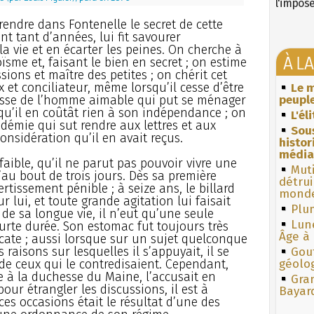
l'impos
rendre dans Fontenelle le secret de cette
t tant d’années, lui fit savourer
a vie et en écarter les peines. On cherche à
À L
sme et, faisant le bien en secret ; on estime
ions et maître des petites ; on chérit cet
 et conciliateur, même lorsqu’il cesse d’être
Le m
resse de l’homme aimable qui put se ménager
peuple
qu’il en coûtât rien à son indépendance ; on
L'él
adémie qui sut rendre aux lettres et aux
Sous
 considération qu’il en avait reçus.
histo
média
 faible, qu’il ne parut pas pouvoir vivre une
Muti
’au bout de trois jours. Dès sa première
détrui
ertissement pénible ; à seize ans, le billard
monde
r lui, et toute grande agitation lui faisait
Plum
 de sa longue vie, il n’eut qu’une seule
Lun
courte durée. Son estomac fut toujours très
Âge à 
icate ; aussi lorsque sur un sujet quelconque
 raisons sur lesquelles il s’appuyait, il se
Gouf
de ceux qui le contredisaient. Cependant,
géolo
 à la duchesse du Maine, l’accusait en
Gra
our étrangler les discussions, il est à
Bayar
es occasions était le résultat d’une des