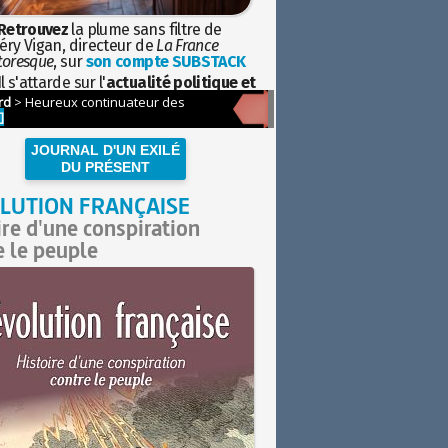
Retrouvez
la plume sans filtre de
éry Vigan, directeur de
La France
toresque
, sur
son compte SUBSTACK
l s'attarde sur l'
actualité politique et
ciétale
avec la hauteur de vue de
istoire
JOURNAL D'UN EXILÉ
DU PRÉSENT
LUTION FRANÇAISE
ire d'une conspiration
e le peuple