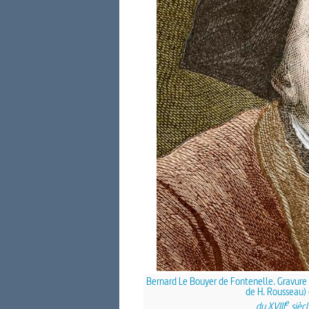
Bernard Le Bouyer de Fontenelle. Gravure 
de H. Rousseau) 
e
du XVIII
siècl