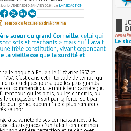
 jour le
VENDREDI
9 JANVIER 2026
, par
LA RÉDACTION
J
Temps de lecture estimé : 10 mn
D
mère soeur du grand Corneille
, celui qui
DERNIÈR
ont sots et méchants » mais qu’il avait
Le sho
’une frêle constitution, vivant cependant
e la vieillesse que la surdité et
nelle naquit à Rouen le 11 février 1657 et
r 1757. C’est dans cet intervalle de temps, qui
 moins quelques jours, que les plus grands
ce ont commencé ou terminé leur carrière ; et
furent tous ou les amis, ou les ennemis, ou
s le surpassèrent soit par la force, soit par
on de leur génie, aucun n’a été plus remarqué
rès sa mort.
age à la variété de ses connaissances, à la
plesse et aux grâces d’un talent éminemment
érir son entière perfection et se déployer