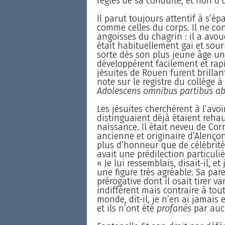
règles de sa conduite, et non d
Il parut toujours attentif à s’é
comme celles du corps. Il ne conn
angoisses du chagrin : il a avoué
était habituellement gai et sou
sorte dès son plus jeune âge un f
développèrent facilement et rapi
jésuites de Rouen furent brillant
note sur le registre du collège 
Adolescens omnibus partibus abs
Les jésuites cherchèrent à l’avoir
distinguaient déjà étaient rehaus
naissance. Il était neveu de Corn
ancienne et originaire d’Alençon
plus d’honneur que de célébrité 
avait une prédilection particuli
« Je lui ressemblais, disait-il, e
une figure très agréable. Sa pare
prérogative dont il osait tirer v
indifférent mais contraire à tout
monde, dit-il, je n’en ai jamais
et ils n’ont été
profanés
par aucu