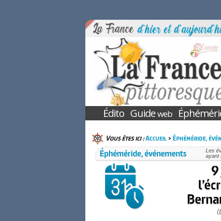
Édito
Guide
Éphéméri
web
Vous êtes ici :
Accueil
>
Éphéméride, évé
Éphéméride, événements
Les é
ayant 
9
l’éc
Bernar
(