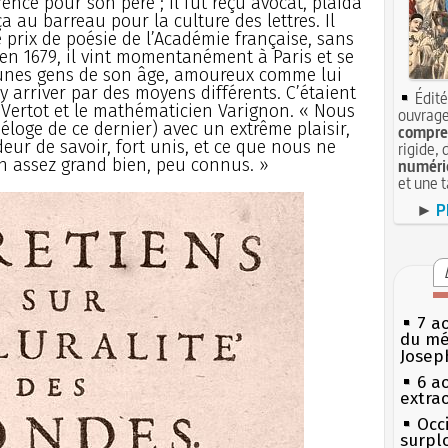
rence pour son père ; il fut reçu avocat, plaida
a au barreau pour la culture des lettres. Il
 prix de poésie de l’Académie française, sans
 en 1679, il vint momentanément à Paris et se
jeunes gens de son âge, amoureux comme lui
t y arriver par des moyens différents. C’étaient
Édité
e Vertot et le mathématicien Varignon. « Nous
ouvrage
’éloge de ce dernier) avec un extrême plaisir,
compren
deur de savoir, fort unis, et ce que nous ne
rigide, 
n assez grand bien, peu connus. »
numéri
et une 
►
P
7 a
du mé
Josep
6 a
extrao
Occi
surpl