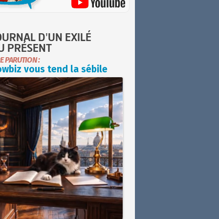
OURNAL D'UN EXILÉ
U PRÉSENT
E PARUTION :
wbiz vous tend la sébile