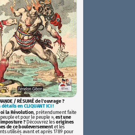
ANDE / RÉSUMÉ de l'ouvrage ?
 détails en CLIQUANT ICI !
oi la Révolution
, prétendument faite
 peuple et pour le peuple »,
est une
imposture ?
Découvrez les
origines
es de ce bouleversement
et les
ts utilisés avant et après 1789 pour