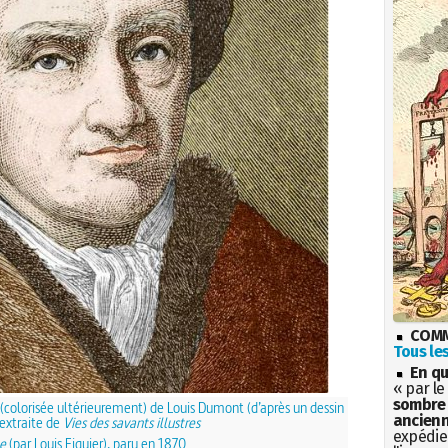
COMM
Tous les
En qu
« par le
sombre 
(colorisée ultérieurement) de Louis Dumont (d’après un dessin
ancienn
extraite de
Vies des savants illustres
expédien
e
(par Louis Figuier), paru en 1870