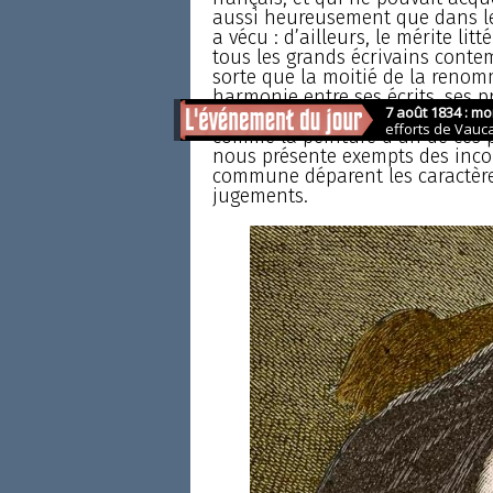
aussi heureusement que dans le p
a vécu : d’ailleurs, le mérite li
tous les grands écrivains conte
sorte que la moitié de la renomm
harmonie entre ses écrits, ses pr
vie, quoique peu variée et ne pr
comme la peinture d’un de ces 
nous présente exempts des incoh
commune déparent les caractères
jugements.