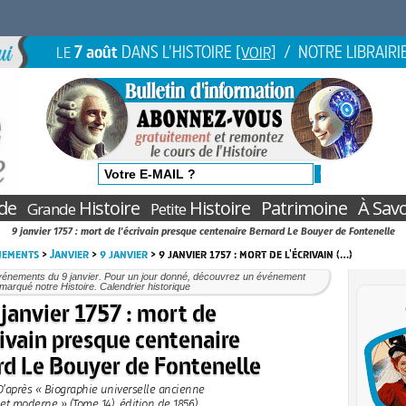
7 août
DANS L'HISTOIRE
/ NOTRE LIBRAIRI
LE
[VOIR]
de
Histoire
Histoire
Patrimoine
À Savo
Grande
Petite
9 janvier 1757 : mort de l'écrivain presque centenaire Bernard Le Bouyer de Fontenelle
nements
>
Janvier
>
9 janvier
> 9 janvier 1757 : mort de l'écrivain (…)
vénements du 9 janvier. Pour un jour donné, découvrez un événement
marqué notre Histoire. Calendrier historique
 janvier 1757 : mort de
rivain presque centenaire
d Le Bouyer de Fontenelle
D’après « Biographie universelle ancienne
et moderne » (Tome 14), édition de 1856)