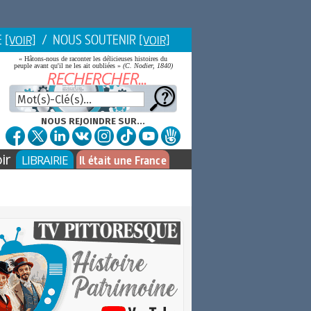
E
/ NOUS SOUTENIR
[VOIR]
[VOIR]
« Hâtons-nous de raconter les délicieuses histoires du
peuple avant qu'il ne les ait oubliées »
(C. Nodier, 1840)
NOUS REJOINDRE SUR...
ir
LIBRAIRIE
Il était une France