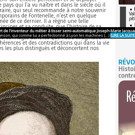
ays qui l’a vu naître et dans le siècle où il
ttéraire, qui seul recommande à notre souvenir
Val
mporains de Fontenelle, n’est en quelque
pit
ée de ce dernier. Il a régné une telle
I
incipes et sa conduite, que l’histoire de sa
so
ésentant rien d’extraordinaire, nous intéresse
l'H
personnages achevés que notre imagination
érences et des contradictions qui dans la vie
 les plus distingués et déconcertent nos
RÉVO
Histo
contr