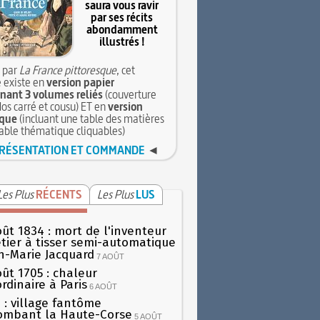
saura vous ravir
par ses récits
abondamment
illustrés !
 par
La France pittoresque
, cet
 existe en
version papier
ant 3 volumes reliés
(couverture
dos carré et cousu) ET en
version
que
(incluant une table des matières
table thématique cliquables)
RÉSENTATION ET COMMANDE
◄
Les Plus
RÉCENTS
Les Plus
LUS
oût 1834 : mort de l'inventeur
tier à tisser semi-automatique
h-Marie Jacquard
7 AOÛT
oût 1705 : chaleur
rdinaire à Paris
6 AOÛT
 : village fantôme
ombant la Haute-Corse
5 AOÛT