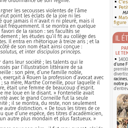
’une ordonnance de son régime.
C'es
Pet
pargner les secousses violentes de l’âme
MA
ut point les éclats de la joie ni les
Mate
 que jamais il n’avait ri ni pleuré, mais il
figure
riait fréquemment. Il se montra en quelque
avori de la raison : ses facultés se
dement ; les études qu’il fit au collège des
IL É
es. Il entra en rhétorique à treize ans ; et la
à côté de son nom était ainsi conçue :
PA
olutus, et inter discipulos princeps
.
LE TE
1400 
 dans leur société ; les talents qui le
d'une F
sés par l’illustration littéraire de sa
premièr
eille : son père, d’une famille noble,
divertis
, exerçait à Rouen la profession d’avocat avec
racines
; sa mère, Marthe Corneille, pour laquelle il
notre p
ère, était une femme de beaucoup d’esprit.
d'entrev
t je me loue en le disant. » Fontenelle avait
nté avec le grand Corneille fut la seule
anité ; il se montra, du reste, non seulement
e autre distinction. « De tous les titres de ce
 eu que d’une espèce, des titres d’académicien,
n autre plus mondain et plus fastueux. »