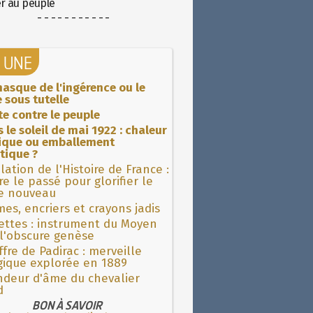
er au peuple
- - - - - - - - - - -
A UNE
asque de l'ingérence ou le
 sous tutelle
ite contre le peuple
 le soleil de mai 1922 : chaleur
rique ou emballement
tique ?
lation de l'Histoire de France :
re le passé pour glorifier le
 nouveau
es, encriers et crayons jadis
ettes : instrument du Moyen
l'obscure genèse
fre de Padirac : merveille
gique explorée en 1889
ndeur d'âme du chevalier
d
BON À SAVOIR