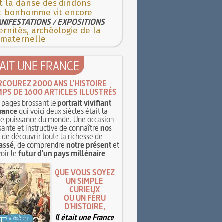
t la danse des dindons
it bonhomme vit encore
NIFESTATIONS / EXPOSITIONS
rnités, archéologie de la
 maternelle
TAIT UNE FRANCE
RCOUREZ 2000 ANS L'HISTOIRE
MPS DE 1600 ARTICLES ILLUSTRÉS
pages brossant le
portrait vivifiant
rance
qui voici deux siècles était la
e puissance du monde. Une occasion
sante et instructive de connaître
nos
, de découvrir toute la richesse de
assé
, de comprendre
notre présent
et
oir le
futur d'un pays millénaire
QUE VOUS SOYEZ
UN SIMPLE
CURIEUX
OU UN FÉRU
D'HISTOIRE,
Il était une France