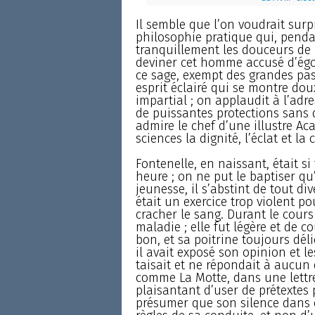
Il semble que l’on voudrait surp
philosophie pratique qui, pendan
tranquillement les douceurs de l
deviner cet homme accusé d’égoï
ce sage, exempt des grandes pass
esprit éclairé qui se montre doux
impartial ; on applaudit à l’ad
de puissantes protections sans 
admire le chef d’une illustre Ac
sciences la dignité, l’éclat et la
Fontenelle, en naissant, était si
heure ; on ne put le baptiser qu
jeunesse, il s’abstint de tout div
était un exercice trop violent pou
cracher le sang. Durant le cours
maladie ; elle fut légère et de 
bon, et sa poitrine toujours dél
il avait exposé son opinion et les
taisait et ne répondait à aucun 
comme La Motte, dans une lettre
plaisantant d’user de prétextes p
présumer que son silence dans c