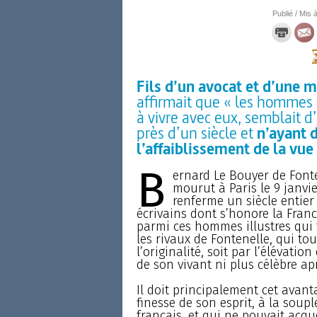
Publié / Mis à
Fils d’un avocat et d’une 
affirmait que « les hommes s
à vivre avec eux, semblait d
près d’un siècle et
n’ayant d
l’affaiblissement de la vue
B
ernard Le Bouyer de Fonte
mourut à Paris le 9 janvie
renferme un siècle entier
écrivains dont s’honore la Fran
parmi ces hommes illustres qui 
les rivaux de Fontenelle, qui tou
l’originalité, soit par l’élévati
de son vivant ni plus célèbre ap
Il doit principalement cet avant
finesse de son esprit, à la sou
français, et qui ne pouvait acqu