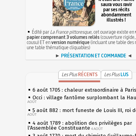
saura vous ravir
par ses récits
abondamment
illustrés !
Édité par
La France pittoresque
, cet ouvrage existe en
papier comprenant 3 volumes reliés
(couverture rigide,
cousu) ET en
version numérique
(incluant une table des 
une table thématique cliquables)
►
PRÉSENTATION ET COMMANDE
◄
Les Plus
RÉCENTS
Les Plus
LUS
6 août 1705 : chaleur extraordinaire à Pari
Occi : village fantôme surplombant la Ha
AOÛT
5 août 882 : mort funeste de Louis III, roi 
AOÛT
4 août 1789 : abolition des privilèges par
l'Assemblée Constituante
4 AOÛT
3 août 1770 : mort du chimiste Guillaume-