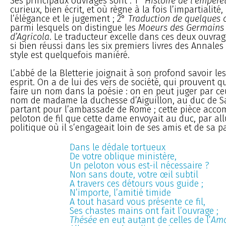
Ses principaux ouvrages sont : 1°
Histoire de l’empere
curieux, bien écrit, et où règne à la fois l’impartialité,
l’élégance et le jugement ; 2°
Traduction de quelques 
parmi lesquels on distingue les
Moeurs des Germains
d’Agricola
. Le traducteur excelle dans ces deux ouvrage
si bien réussi dans les six premiers livres des Annales 
style est quelquefois maniéré.
L’abbé de la Bletterie joignait à son profond savoir le
esprit. On a de lui des vers de société, qui prouvent qu
faire un nom dans la poésie : on en peut juger par ce
nom de madame la duchesse d’Aiguillon, au duc de S
partant pour l’ambassade de Rome ; cette pièce acc
peloton de fil que cette dame envoyait au duc, par al
politique où il s’engageait loin de ses amis et de sa pa
Dans le dédale tortueux
De votre oblique ministère,
Un peloton vous est-il nécessaire ?
Non sans doute, votre œil subtil
A travers ces détours vous guide ;
N’importe, l’amitié timide
A tout hasard vous présente ce fil,
Ses chastes mains ont fait l’ouvrage ;
Thésée
en eut autant de celles de l’
Am