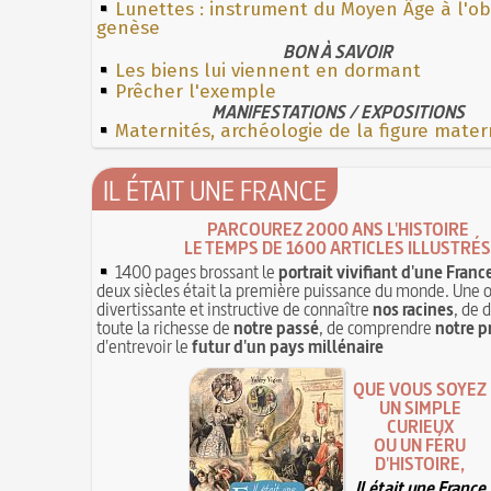
Lunettes : instrument du Moyen Âge à l'o
genèse
BON À SAVOIR
Les biens lui viennent en dormant
Prêcher l'exemple
MANIFESTATIONS / EXPOSITIONS
Maternités, archéologie de la figure mater
IL ÉTAIT UNE FRANCE
PARCOUREZ 2000 ANS L'HISTOIRE
LE TEMPS DE 1600 ARTICLES ILLUSTRÉS
1400 pages brossant le
portrait vivifiant d'une Franc
deux siècles était la première puissance du monde. Une 
divertissante et instructive de connaître
nos racines
, de 
toute la richesse de
notre passé
, de comprendre
notre p
d'entrevoir le
futur d'un pays millénaire
QUE VOUS SOYEZ
UN SIMPLE
CURIEUX
OU UN FÉRU
D'HISTOIRE,
Il était une France