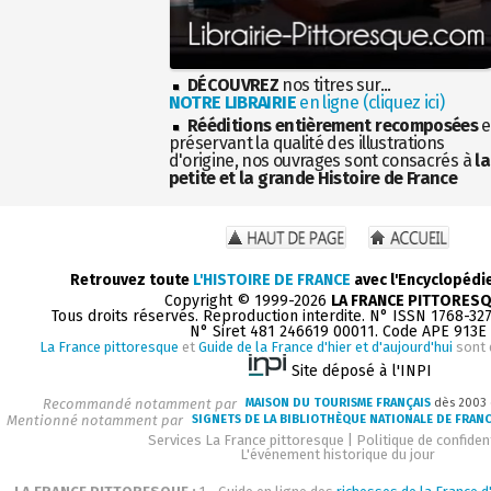
DÉCOUVREZ
nos titres sur...
NOTRE LIBRAIRIE
en ligne (cliquez ici)
Rééditions entièrement recomposées
e
préservant la qualité des illustrations
d'origine, nos ouvrages sont consacrés à
la
petite et la grande Histoire de France
Retrouvez toute
L'HISTOIRE DE FRANCE
avec l'Encyclopédi
Copyright © 1999-2026
LA FRANCE PITTORES
Tous droits réservés. Reproduction interdite. N° ISSN 1768-32
N° Siret 481 246619 00011. Code APE 913E
La France pittoresque
et
Guide de la France d'hier et d'aujourd'hui
sont 
Site déposé à l'INPI
Recommandé notamment par
MAISON DU TOURISME FRANÇAIS
dès 2003
Mentionné notamment par
SIGNETS DE LA BIBLIOTHÈQUE NATIONALE DE FRAN
Services La France pittoresque
|
Politique de confident
L'événement historique du jour