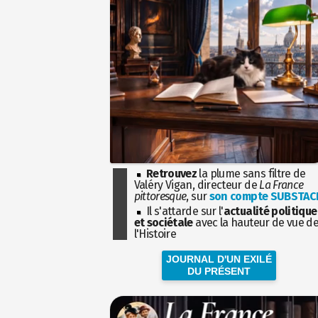
Retrouvez
la plume sans filtre de
Valéry Vigan, directeur de
La France
pittoresque
, sur
son compte SUBSTAC
Il s'attarde sur l'
actualité politique
et sociétale
avec la hauteur de vue d
l'Histoire
JOURNAL D'UN EXILÉ
DU PRÉSENT