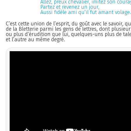
Allez, preux chevalier, imitez son coura
Partez et revenez un jour,
Aussi fidèle ami qu’il fut amant volage.
C’est cette union de l’esprit, du goût avec le savoir, q
de la Bletterie parmi les gens de lettres, dont plusieu
ou plus d’érudition que lui, quelques-uns plus de tale
et l’autre au même degré.