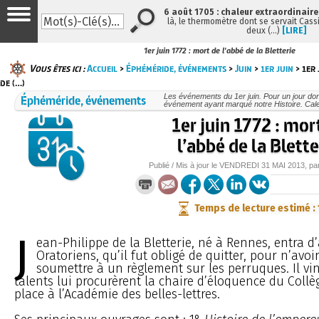
6 août 1705 : chaleur extraordinaire
là, le thermomètre dont se servait Cass
deux (…)
[LIRE]
1er juin 1772 : mort de l'abbé de la Bletterie
Vous êtes ici :
Accueil
>
Éphéméride, événements
>
Juin
>
1er juin
> 1er 
de (…)
Éphéméride, événements
Les événements du 1er juin. Pour un jour d
événement ayant marqué notre Histoire. Cale
1er juin 1772 : mor
l’abbé de la Blette
Publié / Mis à jour le
VENDREDI
31 MAI 2013
, pa
Temps de lecture estimé :
J
ean-Philippe de la Bletterie, né à Rennes, entra d
Oratoriens, qu’il fut obligé de quitter, pour n’avoi
soumettre à un règlement sur les perruques. Il vin
talents lui procurèrent la chaire d’éloquence du Collè
place à l’Académie des belles-lettres.