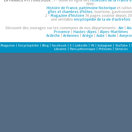
LA FRANCE PITTORESQUE :
1 - Guide en ligne des
richesses de la France d'
1999 :
Histoire de France, patrimoine historique
et cultur
gîtes et chambres d'hôtes
, tourisme, gastronom
2 -
Magazine d'histoire
36 pages couleur depuis 20
une véritable
encyclopédie de la vie d'autrefois
Découvrir des ouvrages sur les communes de nos départements :
Ain
|
Ai
Provence
|
Hautes-Alpes
|
Alpes-Maritimes
Ardèche
|
Ardennes
|
Ariège
|
Aube
|
Aude
|
Aveyro
Magazine
|
Encyclopédie
|
Blog
|
Facebook
|
X
|
LinkedIn
|
VK
|
Instagram
|
YouTube
|
Librairie
|
Paris pittoresque
|
Prénoms
|
Services