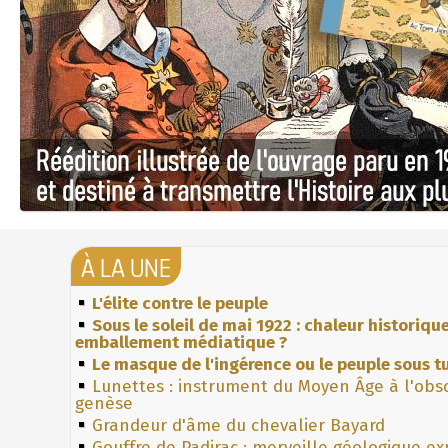
À LA UNE
L'élite contre le peuple
Sous le soleil de mai 1922 : chaleur historiqu
emballement médiatique ?
Le masque de l'ingérence ou le peuple sous tu
Lunettes : instrument du Moyen Âge à l'obs
genèse
Grandeur d'âme du chevalier Bayard
Gouffre de Padirac : merveille géologique e