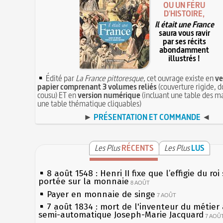
OU UN FÉRU
D'HISTOIRE,
Il était une France
saura vous ravir
par ses récits
abondamment
illustrés !
Édité par
La France pittoresque
, cet ouvrage existe en
ve
papier comprenant 3 volumes reliés
(couverture rigide, d
cousu) ET en
version numérique
(incluant une table des ma
une table thématique cliquables)
►
PRÉSENTATION ET COMMANDE
◄
Les Plus
RÉCENTS
Les Plus
LUS
8 août 1548 : Henri II fixe que l’effigie du roi
portée sur la monnaie
8 AOÛT
Payer en monnaie de singe
7 AOÛT
7 août 1834 : mort de l'inventeur du métier 
semi-automatique Joseph-Marie Jacquard
7 AOÛ