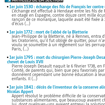
1er juin 1530 : échange des fils de François Ier contre
L’échange est effectué à Hendaye entre les fils de F
en otage en Espagne, contre douze cent mille écus
rançon de ce monarque, laquelle avait été fixée à 
d’écus (…)
1er juin 1772 : mort de l'abbé de la Bletterie
Jean-Philippe de la Bletterie, né à Rennes, entra 
les Oratoriens, qu’il fut obligé de quitter, pour n’a
voulu se soumettre à un règlement sur les perruque
Paris, (…)
1er juin 1795 : mort du chirurgien Pierre-Joseph Des
chevet de Louis XVII
Pierre-Joseph Desault naquit le 6 février 1738, en 
Comté, de parents qui, bien que peu favorisés par 
donnèrent cependant une bonne éducation à leu
enfants. Il (…)
1er juin 1841 : décès de l'inventeur de la conserve al
Nicolas Appert
Appert résolut le problème difficile de la conserva
substances alimentaires, que beaucoup avaient c
lui, dont quelques-uns avaient entrevu la solution