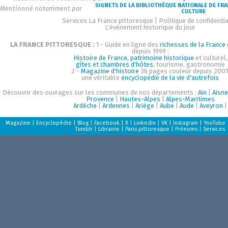
SIGNETS DE LA BIBLIOTHÈQUE NATIONALE DE FR
Mentionné notamment par
CULTURE
Services La France pittoresque
|
Politique de confidentia
L'événement historique du jour
LA FRANCE PITTORESQUE :
1 - Guide en ligne des
richesses de la France d
depuis 1999 :
Histoire de France, patrimoine historique
et culturel,
gîtes et chambres d'hôtes
, tourisme, gastronomie
2 -
Magazine d'histoire
36 pages couleur depuis 2001
une véritable
encyclopédie de la vie d'autrefois
Découvrir des ouvrages sur les communes de nos départements :
Ain
|
Aisne
Provence
|
Hautes-Alpes
|
Alpes-Maritimes
Ardèche
|
Ardennes
|
Ariège
|
Aube
|
Aude
|
Aveyron
|
Magazine
|
Encyclopédie
|
Blog
|
Facebook
|
X
|
LinkedIn
|
VK
|
Instagram
|
YouTube
Tumblr
|
Librairie
|
Paris pittoresque
|
Prénoms
|
Services