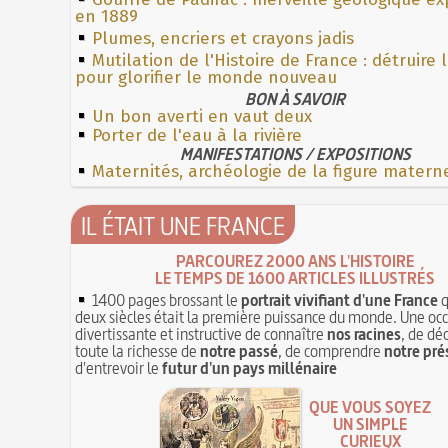
en 1889
Plumes, encriers et crayons jadis
Mutilation de l'Histoire de France : détruire 
pour glorifier le monde nouveau
BON À SAVOIR
Un bon averti en vaut deux
Porter de l'eau à la rivière
MANIFESTATIONS / EXPOSITIONS
Maternités, archéologie de la figure matern
IL ÉTAIT UNE FRANCE
PARCOUREZ 2000 ANS L'HISTOIRE
LE TEMPS DE 1600 ARTICLES ILLUSTRÉS
1400 pages brossant le
portrait vivifiant d'une France
q
deux siècles était la première puissance du monde. Une oc
divertissante et instructive de connaître
nos racines
, de dé
toute la richesse de
notre passé
, de comprendre
notre pré
d'entrevoir le
futur d'un pays millénaire
QUE VOUS SOYEZ
UN SIMPLE
CURIEUX