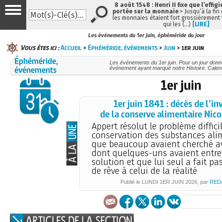
8 août 1548 : Henri II fixe que l’effig
portée sur la monnaie
> Jusqu’à la fin 
les monnaies étaient fort grossièrement t
qui les (…)
[LIRE]
Les événements du 1er juin, éphéméride du jour
Vous êtes ici :
Accueil
>
Éphéméride, événements
>
Juin
> 1er juin
Éphéméride,
Les événements du 1er juin. Pour un jour don
événements
événement ayant marqué notre Histoire. Calend
1er juin
1er juin 1841 : décès de l’i
de la conserve alimentaire Nic
Appert résolut le problème diffici
conservation des substances ali
que beaucoup avaient cherché av
dont quelques-uns avaient entre
solution et que lui seul a fait pas
de rêve à celui de la réalité
Publié le
LUNDI
1ER JUIN 2026
, par
RED