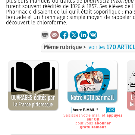
plusieurs manuels ou traités de
pharmacie théorique 
furent souvent réédités de 1826 à 1857. Ses élèves de l
Pharmacie disaient de lui qu’il était soporifique : mai
boutade et un hommage : simple moyen de rappeler qu
découvert le chloroforme.
Même rubrique >
voir les
170 ARTIC
Saisissez votre mail, et
appuyez
sur OK
pour vous
abonner
gratuitement