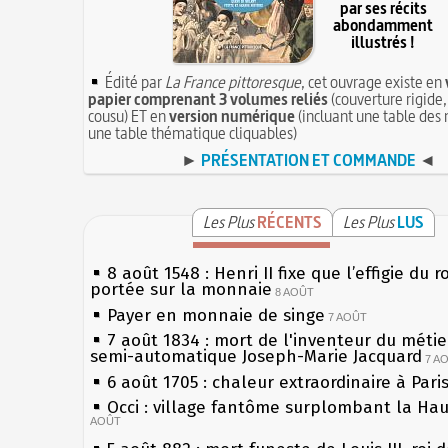
par ses récits
abondamment
illustrés !
Édité par
La France pittoresque
, cet ouvrage existe en
papier comprenant 3 volumes reliés
(couverture rigide,
cousu) ET en
version numérique
(incluant une table des 
une table thématique cliquables)
►
PRÉSENTATION ET COMMANDE
◄
Les Plus
RÉCENTS
Les Plus
LUS
8 août 1548 : Henri II fixe que l’effigie du r
portée sur la monnaie
8 AOÛT
Payer en monnaie de singe
7 AOÛT
7 août 1834 : mort de l'inventeur du métier
semi-automatique Joseph-Marie Jacquard
7 A
6 août 1705 : chaleur extraordinaire à Pari
Occi : village fantôme surplombant la Ha
AOÛT