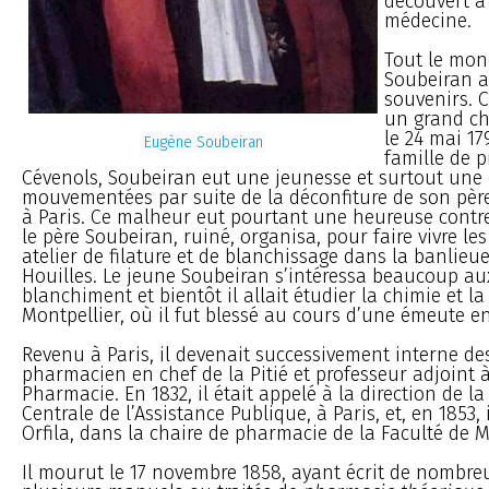
découvert à
médecine.
Tout le mon
Soubeiran a
souvenirs. 
un grand ch
le 24 mai 179
Eugène Soubeiran
famille de p
Cévenols, Soubeiran eut une jeunesse et surtout une
mouvementées par suite de la déconfiture de son pèr
à Paris. Ce malheur eut pourtant une heureuse contrep
le père Soubeiran, ruiné, organisa, pour faire vivre les
atelier de filature et de blanchissage dans la banlieu
Houilles. Le jeune Soubeiran s’intéressa beaucoup au
blanchiment et bientôt il allait étudier la chimie et l
Montpellier, où il fut blessé au cours d’une émeute en
Revenu à Paris, il devenait successivement interne de
pharmacien en chef de la Pitié et professeur adjoint à
Pharmacie. En 1832, il était appelé à la direction de 
Centrale de l’Assistance Publique, à Paris, et, en 1853, 
Orfila, dans la chaire de pharmacie de la Faculté de 
Il mourut le 17 novembre 1858, ayant écrit de nombre