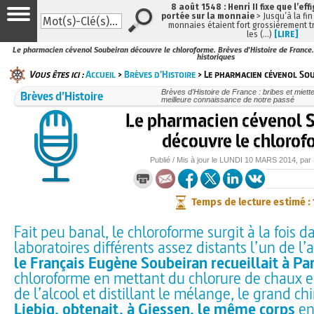
8 août 1548 : Henri II fixe que l’eff
portée sur la monnaie
> Jusqu’à la fin
monnaies étaient fort grossièrement tr
les (…)
[LIRE]
Le pharmacien cévenol Soubeiran découvre le chloroforme. Brèves d'Histoire de France.
historiques
Vous êtes ici :
Accueil
>
Brèves d’Histoire
> Le pharmacien cévenol Sou
Brèves d’Histoire
Brèves d’Histoire de France : bribes et miette
meilleure connaissance de notre passé
Le pharmacien cévenol 
découvre le chloro
Publié / Mis à jour le
LUNDI
10 MARS 2014
, par
Temps de lecture estimé :
Fait peu banal, le chloroforme surgit à la fois 
laboratoires différents assez distants l’un de l’
le Français Eugène Soubeiran recueillait à Par
chloroforme en mettant du chlorure de chaux e
de l’alcool et distillant le mélange, le grand c
Liebig, obtenait, à Giessen, le même corps
en 