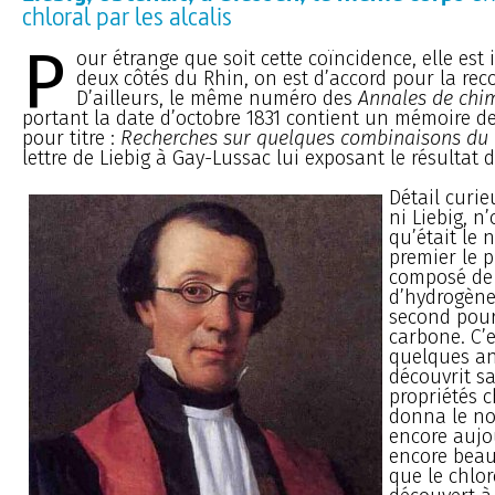
chloral par les alcalis
P
our étrange que soit cette coïncidence, elle est 
deux côtés du Rhin, on est d’accord pour la rec
D’ailleurs, le même numéro des
Annales de chim
portant la date d’octobre 1831 contient un mémoire d
pour titre :
Recherches sur quelques combinaisons du 
lettre de Liebig à Gay-Lussac lui exposant le résultat 
Détail curie
ni Liebig, n
qu’était le 
premier le p
composé de 
d’hydrogène
second pour
carbone. C’
quelques an
découvrit sa
propriétés c
donna le no
encore aujou
encore beau
que le chlo