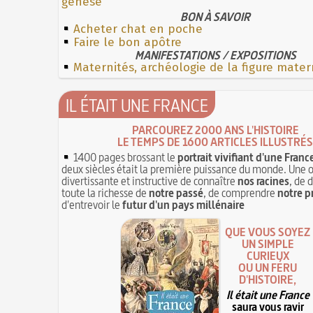
genèse
BON À SAVOIR
Acheter chat en poche
Faire le bon apôtre
MANIFESTATIONS / EXPOSITIONS
Maternités, archéologie de la figure mater
IL ÉTAIT UNE FRANCE
PARCOUREZ 2000 ANS L'HISTOIRE
LE TEMPS DE 1600 ARTICLES ILLUSTRÉS
1400 pages brossant le
portrait vivifiant d'une Franc
deux siècles était la première puissance du monde. Une 
divertissante et instructive de connaître
nos racines
, de 
toute la richesse de
notre passé
, de comprendre
notre p
d'entrevoir le
futur d'un pays millénaire
QUE VOUS SOYEZ
UN SIMPLE
CURIEUX
OU UN FÉRU
D'HISTOIRE,
Il était une France
saura vous ravir