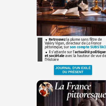
Retrouvez
la plume sans filtre de
Valéry Vigan, directeur de
La France
pittoresque
, sur
son compte SUBSTAC
Il s'attarde sur l'
actualité politique
et sociétale
avec la hauteur de vue d
l'Histoire
JOURNAL D'UN EXILÉ
DU PRÉSENT