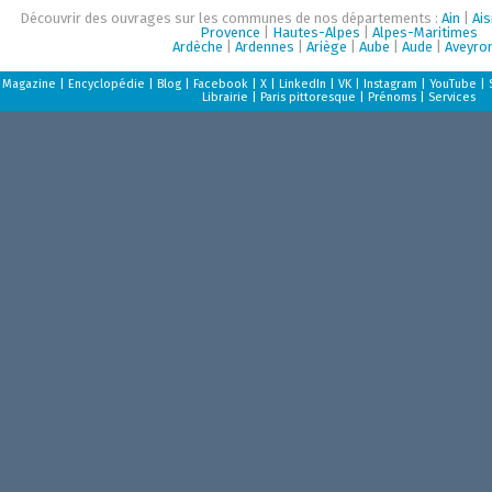
Découvrir des ouvrages sur les communes de nos départements :
Ain
|
Ai
Provence
|
Hautes-Alpes
|
Alpes-Maritimes
Ardèche
|
Ardennes
|
Ariège
|
Aube
|
Aude
|
Aveyro
Magazine
|
Encyclopédie
|
Blog
|
Facebook
|
X
|
LinkedIn
|
VK
|
Instagram
|
YouTube
|
Librairie
|
Paris pittoresque
|
Prénoms
|
Services