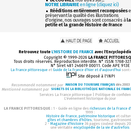
NOTRE LIBRAIRIE
en ligne (cliquez ici)
Rééditions entièrement recomposées
e
préservant la qualité des illustrations
d'origine, nos ouvrages sont consacrés à
la
petite et la grande Histoire de France
Retrouvez toute
L'HISTOIRE DE FRANCE
avec l'Encyclopédi
Copyright © 1999-2026
LA FRANCE PITTORES
Tous droits réservés. Reproduction interdite. N° ISSN 1768-32
N° Siret 481 246619 00011. Code APE 913E
La France pittoresque
et
Guide de la France d'hier et d'aujourd'hui
sont 
Site déposé à l'INPI
Recommandé notamment par
MAISON DU TOURISME FRANÇAIS
dès 2003
Mentionné notamment par
SIGNETS DE LA BIBLIOTHÈQUE NATIONALE DE FRAN
Services La France pittoresque
|
Politique de confident
L'événement historique du jour
LA FRANCE PITTORESQUE :
1 - Guide en ligne des
richesses de la France d'
1999 :
Histoire de France, patrimoine historique
et cultur
gîtes et chambres d'hôtes
, tourisme, gastronom
2 -
Magazine d'histoire
36 pages couleur depuis 20
une véritable
encyclopédie de la vie d'autrefois