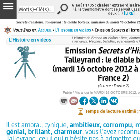
6 août 1705 : chaleur extraordinaire
là, le thermomètre dont se servait Cass
deux (…)
[LIRE]
Secrets d'Histoire. Talleyrand : le diable boiteux. Emission du mardi 16 octobre 
Vous êtes ici :
Accueil
>
L’Histoire en vidéos
> Emission Secrets d'Histoi
L’Histoire en vidéos
L’Histoire de France en vidéos : films, docum
interviews. Règnes, batailles, événements-cl
Emission
Secrets d’Hi
Talleyrand : le diable 
(mardi 16 octobre 2012 à
France 2)
(Source : France 2)
Publié / Mis à jour le
MARDI
16 OCTOBRE 2012
, 
Temps de lecture estimé :
Il est amoral, cynique,
ambitieux, corrompu, ma
génial, brillant, charmeur
, vous l’avez reconnu
Talleyrand, celui qui n’hésite pas à admettre qu