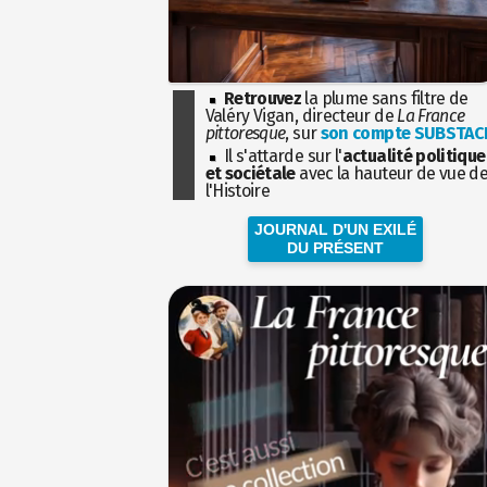
Retrouvez
la plume sans filtre de
Valéry Vigan, directeur de
La France
pittoresque
, sur
son compte SUBSTAC
Il s'attarde sur l'
actualité politique
et sociétale
avec la hauteur de vue d
l'Histoire
JOURNAL D'UN EXILÉ
DU PRÉSENT