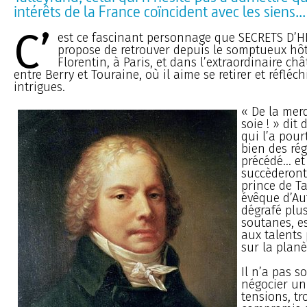
intérêts de la France coïncident avec les siens...
C’
est ce fascinant personnage que SECRETS D’H
propose de retrouver depuis le somptueux hôt
Florentin, à Paris, et dans l’extraordinaire ch
entre Berry et Touraine, où il aime se retirer et réfléc
intrigues.
« De la mer
soie ! » dit
qui l’a pou
bien des rég
précédé... et
succèderont.
prince de Ta
évêque d’Aut
dégrafé plu
soutanes, e
aux talents
sur la planè
Il n’a pas s
négocier un 
tensions, t