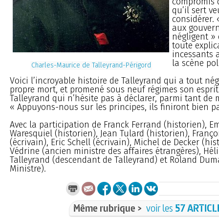
compromis d
qu’il sert ve
considérer. 
aux gouver
négligent »
toute explic
incessants a
la scène pol
Charles-Maurice de Talleyrand-Périgord
Voici l’incroyable histoire de Talleyrand qui a tout n
propre mort, et promené sous neuf régimes son esprit i
Talleyrand qui n’hésite pas à déclarer, parmi tant de 
« Appuyons-nous sur les principes, ils finiront bien pa
Avec la participation de Franck Ferrand (historien),
Waresquiel (historien), Jean Tulard (historien), Franç
(écrivain), Eric Schell (écrivain), Michel de Decker (hi
Védrine (ancien ministre des affaires étrangères), Hél
Talleyrand (descendant de Talleyrand) et Roland Dum
Ministre).
Même rubrique >
voir les
57 ARTICL