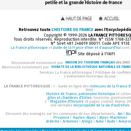
petite et la grande Histoire de France
Retrouvez toute
L'HISTOIRE DE FRANCE
avec l'Encyclopédi
Copyright © 1999-2026
LA FRANCE PITTORES
Tous droits réservés. Reproduction interdite. N° ISSN 1768-32
N° Siret 481 246619 00011. Code APE 913E
La France pittoresque
et
Guide de la France d'hier et d'aujourd'hui
sont 
Site déposé à l'INPI
Recommandé notamment par
MAISON DU TOURISME FRANÇAIS
dès 2003
Mentionné notamment par
SIGNETS DE LA BIBLIOTHÈQUE NATIONALE DE FRAN
Services La France pittoresque
|
Politique de confident
L'événement historique du jour
LA FRANCE PITTORESQUE :
1 - Guide en ligne des
richesses de la France d'
1999 :
Histoire de France, patrimoine historique
et cultur
gîtes et chambres d'hôtes
, tourisme, gastronom
2 -
Magazine d'histoire
36 pages couleur depuis 20
une véritable
encyclopédie de la vie d'autrefois
Découvrir des ouvrages sur les communes de nos départements :
Ain
|
Ai
Provence
|
Hautes-Alpes
|
Alpes-Maritimes
Ardèche
|
Ardennes
|
Ariège
|
Aube
|
Aude
|
Aveyro