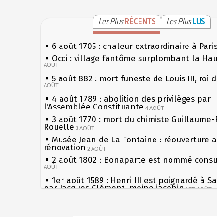
Les Plus
RÉCENTS
Les Plus
LUS
6 août 1705 : chaleur extraordinaire à Pari
Occi : village fantôme surplombant la Ha
AOÛT
5 août 882 : mort funeste de Louis III, roi 
AOÛT
4 août 1789 : abolition des privilèges par
l'Assemblée Constituante
4 AOÛT
3 août 1770 : mort du chimiste Guillaume-
Rouelle
3 AOÛT
Musée Jean de La Fontaine : réouverture 
rénovation
2 AOÛT
2 août 1802 : Bonaparte est nommé consul
AOÛT
1er août 1589 : Henri III est poignardé à S
par Jacques Clément, moine jacobin
1ER AOÛT
31 juillet 1899 : décret instaurant les mou
boîtes aux lettres en fonte de Léon Mougeo
Sécheresses (Grandes), étés caniculaires à