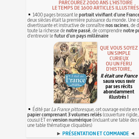
PARCOUREZ 2000 ANS L'HISTOIRE
LE TEMPS DE 1600 ARTICLES ILLUSTRÉS
1400 pages brossant le
portrait vivifiant d'une Franc
deux siècles était la première puissance du monde. Une 
divertissante et instructive de connaître
nos racines
, de 
toute la richesse de
notre passé
, de comprendre
notre p
d'entrevoir le
futur d'un pays millénaire
QUE VOUS SOYEZ
UN SIMPLE
CURIEUX
OU UN FÉRU
D'HISTOIRE,
Il était une France
saura vous ravir
par ses récits
abondamment
illustrés !
Édité par
La France pittoresque
, cet ouvrage existe en
papier comprenant 3 volumes reliés
(couverture rigide,
cousu) ET en
version numérique
(incluant une table des 
une table thématique cliquables)
►
PRÉSENTATION ET COMMANDE
◄