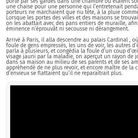
porté par ses gardes dans une chambre où étaient son 
une chaise pour une personne qui l’entretenait penda
porteurs ne marchaient que nu tête, à la pluie comme
Lorsque les portes des villes et des maisons se trouvai
on les abattait avec des pans entiers de muraille, afi
éminence n’éprouvât ni secousse ni dérangement.
Arrivé à Paris, il alla descendre au palais Cardinal , o
foule de gens empressés, les uns de voir, les autres d’
parla à plusieurs, et congédia la foule d’un coup d’œi
visage jauni par la maladie, on aperçut un rayon de joi
dans sa maison au milieu de ses parents et de ses amis
appréhendé de ne plus revoir, et encore maître de la 
d’envieux se flattaient qu’il ne reparaîtrait plus.