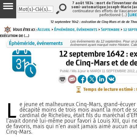
7 août 1834 : mort de l'inventeur du
semi-automatique Joseph-Marie Ja
continuateur des efforts de Vaucanson
perfectionné (…)
[LIRE
12 septembre 1642 : exécution de Cinq-Mars et de de Tho
Vous êtes ici :
Accueil
>
Éphéméride, événements
>
Septembre
>
12 sept
exécution de (…)
Éphéméride, événements
Les événements du 12 septembre. Pour un j
événement ayant marqué notre Histoire. Cale
12 septembre 1642 : e
de Cinq-Mars et de d
Publié / Mis à jour le
MARDI
11 SEPTEMBRE 2012
,
Temps de lecture estimé :
L
e jeune et malheureux Cinq-Mars, grand-écuyer 
décapité moins de trois mois avant la mort de s
cardinal de Richelieu, était fils du maréchal d’Eff
l’avait donné lui-même pour favori à Louis XIII, qui n
de favoris, mais qui n’en avait jamais aimé aucun au
Cinq-Mars.