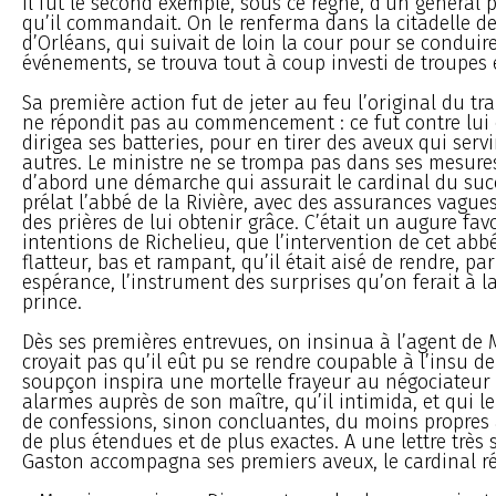
Il fut le second exemple, sous ce règne, d’un général 
qu’il commandait. On le renferma dans la citadelle de 
d’Orléans, qui suivait de loin la cour pour se conduire
événements, se trouva tout à coup investi de troupes
Sa première action fut de jeter au feu l’original du trai
ne répondit pas au commencement : ce fut contre lui 
dirigea ses batteries, pour en tirer des aveux qui serv
autres. Le ministre ne se trompa pas dans ses mesures
d’abord une démarche qui assurait le cardinal du succ
prélat l’abbé de la Rivière, avec des assurances vagues
des prières de lui obtenir grâce. C’était un augure fa
intentions de Richelieu, que l’intervention de cet abb
flatteur, bas et rampant, qu’il était aisé de rendre, pa
espérance, l’instrument des surprises qu’on ferait à l
prince.
Dès ses premières entrevues, on insinua à l’agent de
croyait pas qu’il eût pu se rendre coupable à l’insu de
soupçon inspira une mortelle frayeur au négociateur ;
alarmes auprès de son maître, qu’il intimida, et qui l
de confessions, sinon concluantes, du moins propres à
de plus étendues et de plus exactes. A une lettre très
Gaston accompagna ses premiers aveux, le cardinal rép