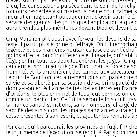
d’avec son corps : les exhortations de son confesseur
Dieu, les consolations puisées dans le sein de la religi
toujours respectée y suffisaient à peine pour calmer se
mourut en regrettant publiquement d’avoir sacrifié à l
service des grands, des jours que l’application à quelq
aurait rendus plus méritoires devant Dieu et devant 
Cinq-Mars remplit aussi avec ferveur les devoirs de la 
reste il parut plus étonné qu’effrayé. On lui reproch
légèreté et des manières hautaines jusque sur l’échafa
moins affectation d’indifférence et bravade, qu’habit
l’âge ; enfin, tous les deux touchèrent les juges : Cinq
candeur et son ingénuité ; de Thou, par la force de so
humilité, et ils arrachèrent des larmes aux spectateur
Le duc de Bouillon, certainement plus coupable que 
sa vie et sa liberté par la session de sa principauté d
donna-t-on en échange de très belles terres en France 
d’Orléans, le plus criminel de tous, eut permission de 
comme un particulier. Ce fut la seconde fois qu’il tra
la France sans distinctions, sans honneurs, chargé de
sacrifié des amis dont les images sanglantes auraient
cesse présentes à son esprit, et ajouter les remords à
Pendant qu’il parcourait les provinces en fugitif, Riche
le jour même de l’exécution, se rendit à Paris comme