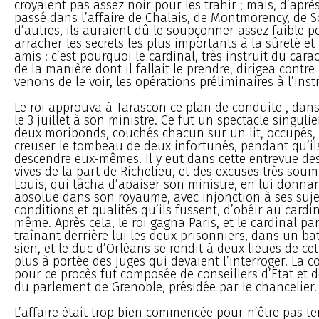
croyaient pas assez noir pour les trahir ; mais, d’après
passé dans l’affaire de Chalais, de Montmorency, de S
d’autres, ils auraient dû le soupçonner assez faible po
arracher les secrets les plus importants à la sûreté et 
amis : c’est pourquoi le cardinal, très instruit du cara
de la manière dont il fallait le prendre, dirigea contr
venons de le voir, les opérations préliminaires à l’ins
Le roi approuva à Tarascon ce plan de conduite , dans u
le 3 juillet à son ministre. Ce fut un spectacle singuli
deux moribonds, couchés chacun sur un lit, occupés, p
creuser le tombeau de deux infortunés, pendant qu’ils
descendre eux-mêmes. Il y eut dans cette entrevue des
vives de la part de Richelieu, et des excuses très soum
Louis, qui tâcha d’apaiser son ministre, en lui donna
absolue dans son royaume, avec injonction à ses suje
conditions et qualités qu’ils fussent, d’obéir au card
même. Après cela, le roi gagna Paris, et le cardinal par
traînant derrière lui les deux prisonniers, dans un b
sien, et le duc d’Orléans se rendit à deux lieues de cette
plus à portée des juges qui devaient l’interroger. La 
pour ce procès fut composée de conseillers d’Etat et d
du parlement de Grenoble, présidée par le chancelier.
L’affaire était trop bien commencée pour n’être pas t