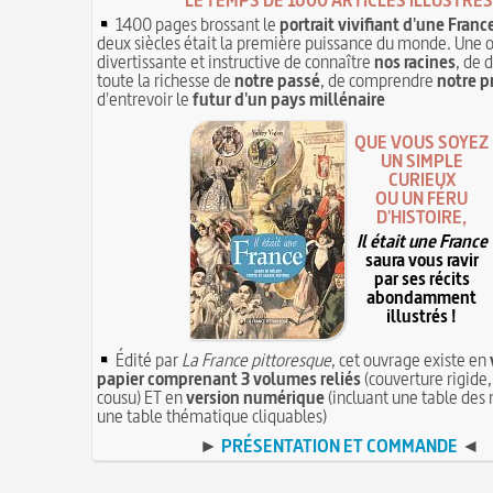
1400 pages brossant le
portrait vivifiant d'une Franc
deux siècles était la première puissance du monde. Une 
divertissante et instructive de connaître
nos racines
, de 
toute la richesse de
notre passé
, de comprendre
notre p
d'entrevoir le
futur d'un pays millénaire
QUE VOUS SOYEZ
UN SIMPLE
CURIEUX
OU UN FÉRU
D'HISTOIRE,
Il était une France
saura vous ravir
par ses récits
abondamment
illustrés !
Édité par
La France pittoresque
, cet ouvrage existe en
papier comprenant 3 volumes reliés
(couverture rigide,
cousu) ET en
version numérique
(incluant une table des 
une table thématique cliquables)
►
PRÉSENTATION ET COMMANDE
◄