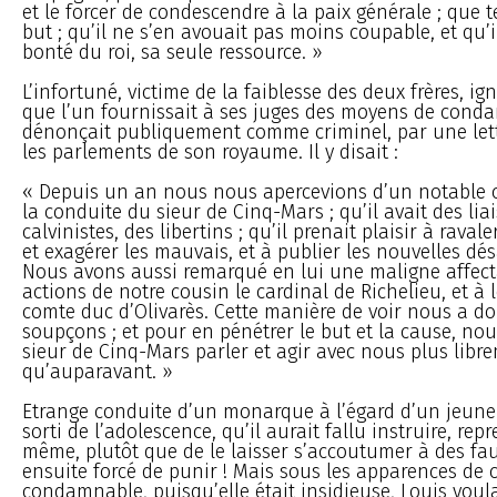
et le forcer de condescendre à la paix générale ; que t
but ; qu’il ne s’en avouait pas moins coupable, et qu’i
bonté du roi, sa seule ressource. »
L’infortuné, victime de la faiblesse des deux frères, i
que l’un fournissait à ses juges des moyens de condam
dénonçait publiquement comme criminel, par une lettr
les parlements de son royaume. Il y disait :
« Depuis un an nous nous apercevions d’un notable
la conduite du sieur de Cinq-Mars ; qu’il avait des lia
calvinistes, des libertins ; qu’il prenait plaisir à rava
et exagérer les mauvais, et à publier les nouvelles d
Nous avons aussi remarqué en lui une maligne affect
actions de notre cousin le cardinal de Richelieu, et à 
comte duc d’Olivarès. Cette manière de voir nous a d
soupçons ; et pour en pénétrer le but et la cause, nou
sieur de Cinq-Mars parler et agir avec nous plus libr
qu’auparavant. »
Etrange conduite d’un monarque à l’égard d’un jeun
sorti de l’adolescence, qu’il aurait fallu instruire, rep
même, plutôt que de le laisser s’accoutumer à des fau
ensuite forcé de punir ! Mais sous les apparences de c
condamnable, puisqu’elle était insidieuse, Louis voula