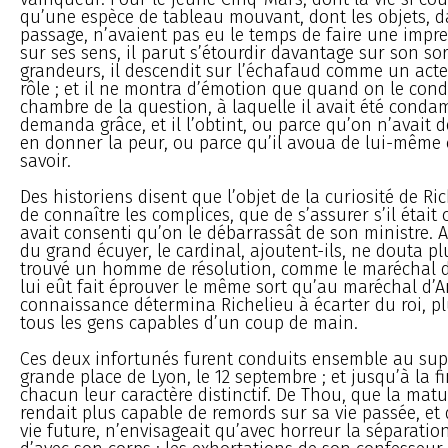
qu’une espèce de tableau mouvant, dont les objets, d
passage, n’avaient pas eu le temps de faire une impr
sur ses sens, il parut s’étourdir davantage sur son sor
grandeurs, il descendit sur l’échafaud comme un act
rôle ; et il ne montra d’émotion que quand on le cond
chambre de la question, à laquelle il avait été condam
demanda grâce, et il l’obtint, ou parce qu’on n’avait 
en donner la peur, ou parce qu’il avoua de lui-même 
savoir.
Des historiens disent que l’objet de la curiosité de Ri
de connaître les complices, que de s’assurer s’il était 
avait consenti qu’on le débarrassât de son ministre. 
du grand écuyer, le cardinal, ajoutent-ils, ne douta plu
trouvé un homme de résolution, comme le maréchal de
lui eût fait éprouver le même sort qu’au maréchal d’An
connaissance détermina Richelieu à écarter du roi, p
tous les gens capables d’un coup de main.
Ces deux infortunés furent conduits ensemble au supp
grande place de Lyon, le 12 septembre ; et jusqu’à la f
chacun leur caractère distinctif. De Thou, que la matur
rendait plus capable de remords sur sa vie passée, et 
vie future, n’envisageait qu’avec horreur la séparati