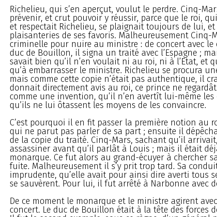
Richelieu, qui s’en aperçut, voulut le perdre. Cinq-Mar
prévenir, et crut pouvoir y réussir, parce que le roi, qu
et respectait Richelieu, se plaignait toujours de lui, et 
plaisanteries de ses favoris. Malheureusement Cinq-M
criminelle pour nuire au ministre : de concert avec le 
duc de Bouillon, il signa un traité avec l’Espagne ; m
savait bien qu’il n’en voulait ni au roi, ni à l’Etat, et 
qu’à embarrasser le ministre. Richelieu se procura une
mais comme cette copie n’était pas authentique, il cra
donnait directement avis au roi, ce prince ne regardât
comme une invention, qu’il n’en avertît lui-même les 
qu’ils ne lui ôtassent les moyens de les convaincre.
C’est pourquoi il en fit passer la première notion au
qui ne parut pas parler de sa part ; ensuite il dépêc
de la copie du traité. Cinq-Mars, sachant qu’il arrivait,
assassiner avant qu’il parlât à Louis ; mais il était déj
monarque. Ce fut alors au grand-écuyer à chercher sa
fuite. Malheureusement il s’y prit trop tard. Sa conduit
imprudente, qu’elle avait pour ainsi dire averti tous s
se sauvèrent. Pour lui, il fut arrêté à Narbonne avec de
De ce moment le monarque et le ministre agirent avec
concert. Le duc de Bouillon était à la tête des forces d