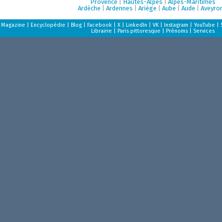
Provence
|
Hautes-Alpes
|
Alpes-Maritimes
Ardèche
|
Ardennes
|
Ariège
|
Aube
|
Aude
|
Aveyro
Magazine
|
Encyclopédie
|
Blog
|
Facebook
|
X
|
LinkedIn
|
VK
|
Instagram
|
YouTube
|
Librairie
|
Paris pittoresque
|
Prénoms
|
Services