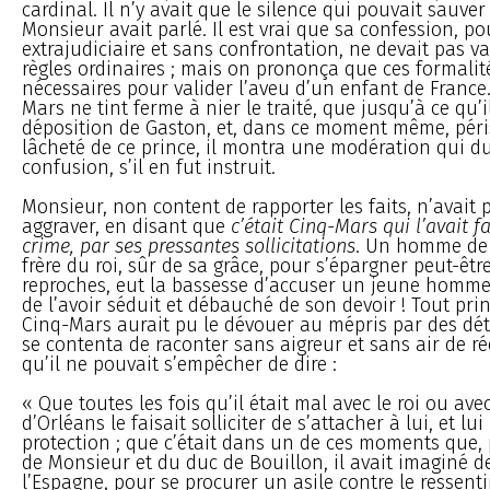
cardinal. Il n’y avait que le silence qui pouvait sauver
Monsieur avait parlé. Il est vrai que sa confession, po
extrajudiciaire et sans confrontation, ne devait pas va
règles ordinaires ; mais on prononça que ces formalit
nécessaires pour valider l’aveu d’un enfant de France.
Mars ne tint ferme à nier le traité, que jusqu’à ce qu’
déposition de Gaston, et, dans ce moment même, péri
lâcheté de ce prince, il montra une modération qui du
confusion, s’il en fut instruit.
Monsieur, non content de rapporter les faits, n’avait 
aggraver, en disant que
c’était Cinq-Mars qui l’avait f
crime, par ses pressantes sollicitations
. Un homme de 
frère du roi, sûr de sa grâce, pour s’épargner peut-êt
reproches, eut la bassesse d’accuser un jeune homme
de l’avoir séduit et débauché de son devoir ! Tout princ
Cinq-Mars aurait pu le dévouer au mépris par des détail
se contenta de raconter sans aigreur et sans air de ré
qu’il ne pouvait s’empêcher de dire :
« Que toutes les fois qu’il était mal avec le roi ou avec
d’Orléans le faisait solliciter de s’attacher à lui, et lu
protection ; que c’était dans un de ces moments que, 
de Monsieur et du duc de Bouillon, il avait imaginé de
l’Espagne, pour se procurer un asile contre le ressent