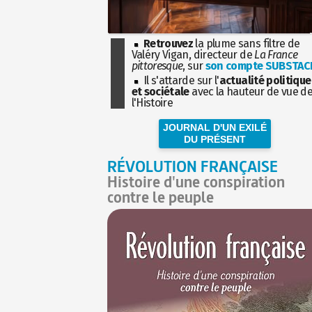
Retrouvez
la plume sans filtre de
Valéry Vigan, directeur de
La France
pittoresque
, sur
son compte SUBSTAC
Il s'attarde sur l'
actualité politique
et sociétale
avec la hauteur de vue d
l'Histoire
JOURNAL D'UN EXILÉ
DU PRÉSENT
RÉVOLUTION FRANÇAISE
Histoire d'une conspiration
contre le peuple