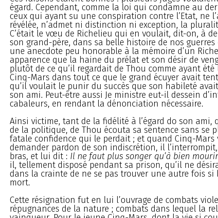
égard. Cependant, comme la loi qui condamne au dern
ceux qui ayant su une conspiration contre l’Etat, ne l
révélée, n’admet ni distinction ni exception, la plurali
C’était le vœu de Richelieu qui en voulait, dit-on, à d
son grand-père, dans sa belle histoire de nos guerres c
une anecdote peu honorable à la mémoire d’un Richeli
apparence que la haine du prélat et son désir de ven
plutôt de ce qu’il regardait de Thou comme ayant été l
Cinq-Mars dans tout ce que le grand écuyer avait tenté
qu’il voulait le punir du succès que son habileté avai
son ami. Peut-être aussi Je ministre eut-il dessein d’in
cabaleurs, en rendant la dénonciation nécessaire.
Ainsi victime, tant de la fidélité à l’égard do son ami,
de la politique, de Thou écouta sa sentence sans se p
fatale confidence qui le perdait ; et quand Cinq-Mars 
demander pardon de son indiscrétion, il l’interrompit,
bras, et lui dit :
Il ne faut plus songer qu’à bien mouri
il, tellement disposé pendant sa prison, qu’il ne désira
dans la crainte de ne se pas trouver une autre fois si 
mort.
Cette résignation fut en lui l’ouvrage de combats viole
répugnances de la nature ; combats dans lequel la rel
vainqueur. Pour le jeune Cinq-Mars, dont la vie si cou