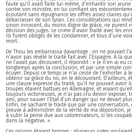
faute qu’il avait faite lui-même, d’enhardir son jeune 
contre son ministre, en lui confiant ses mécontenteme
écoutant sans répugnance les offres assez claires qu’on
débarrasser de son tyran. Ces considérations qui ren
sinon innocent, du moins digne de grâce, ne purent in
décision des juges. Le crime d’avoir traité avec les en
ils furent obligés de les condamner, et tous d’une voix
mort.
De Thou les embarrassa davantage : on ne pouvait l’
n’avoir pas révélé le traité fait avec l’Espagne. A la q
ne l’avait pas découvert, il répondit : « Je n’en ai eu
longtemps après la conclusion, et par une simple co
écuyer. Depuis ce temps je n’ai cessé de l’exhorter à l
obtenir sa grâce du roi, en le découvrant. D’ailleurs, é
une clause expresse du traité, qu’il ne pouvait avoir l
troupes étaient battues en Allemagne, et voyant qu’el
toujours victorieuses, je n’ai pas cru devoir exposer, t
ami, pour sauver l’Etat d’un danger qui ne devait plu
Enfin, ne sachant le traité que par une conversation,
preuve à administrer de la vérité de ma déposition, j
à subir la peine due aux calomniateurs, si les coupab
dans la négative. »
Ces raisons étaient bonnes : plusieurs juges voulaien