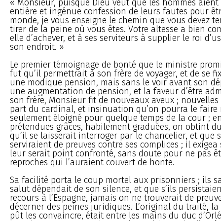
« Monsieur, puisque Dieu veut que les hommes aient
entière et ingénue confession de leurs fautes pour êt
monde, je vous enseigne le chemin que vous devez ten
tirer de la peine où vous êtes. Votre altesse a bien co
elle d’achever, et à ses serviteurs à supplier le roi d’
son endroit. »
Le premier témoignage de bonté que le ministre promit
fut qu’il permettrait à son frère de voyager, et de se f
une modique pension, mais sans le voir avant son dép
une augmentation de pension, et la faveur d’être ad
son frère, Monsieur fit de nouveaux aveux ; nouvelles
part du cardinal, et insinuation qu’on pourra le faire 
seulement éloigné pour quelque temps de la cour ; enf
prétendues grâces, habilement graduées, on obtint du
qu’il se laisserait interroger par le chancelier, et que
serviraient de preuves contre ses complices ; il exigea
leur serait point confronté, sans doute pour ne pas ê
reproches qui l’auraient couvert de honte.
Sa facilité porta le coup mortel aux prisonniers ; ils 
salut dépendait de son silence, et que s’ils persistaien
recours à l’Espagne, jamais on ne trouverait de preuve
décerner des peines juridiques. L’original du traité, l
pût les convaincre, était entre les mains du duc d’Orlé