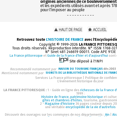
origines anciennes de ce bouleversement
et les expédients utilisés avant et après 17
pour l'imposer au peuple
- - - - - - - - - - -
Retrouvez toute
L'HISTOIRE DE FRANCE
avec l'Encyclopédi
Copyright © 1999-2026
LA FRANCE PITTORES
Tous droits réservés. Reproduction interdite. N° ISSN 1768-32
N° Siret 481 246619 00011. Code APE 913E
La France pittoresque
et
Guide de la France d'hier et d'aujourd'hui
sont 
Site déposé à l'INPI
Recommandé notamment par
MAISON DU TOURISME FRANÇAIS
dès 2003
Mentionné notamment par
SIGNETS DE LA BIBLIOTHÈQUE NATIONALE DE FRAN
Services La France pittoresque
|
Politique de confident
L'événement historique du jour
LA FRANCE PITTORESQUE :
1 - Guide en ligne des
richesses de la France d'
1999 :
Histoire de France, patrimoine historique
et cultur
gîtes et chambres d'hôtes
, tourisme, gastronom
2 -
Magazine d'histoire
36 pages couleur depuis 20
une véritable
encyclopédie de la vie d'autrefois
Découvrir des ouvrages sur les communes de nos départements :
Ain
|
Ai