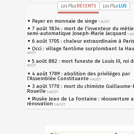
Les Plus
RÉCENTS
Les Plus
LUS
Payer en monnaie de singe
7 AOÛT
7 août 1834 : mort de l'inventeur du métier
semi-automatique Joseph-Marie Jacquard
7 A
6 août 1705 : chaleur extraordinaire à Pari
Occi : village fantôme surplombant la Ha
AOÛT
5 août 882 : mort funeste de Louis III, roi 
AOÛT
4 août 1789 : abolition des privilèges par
l'Assemblée Constituante
4 AOÛT
3 août 1770 : mort du chimiste Guillaume-
Rouelle
3 AOÛT
Musée Jean de La Fontaine : réouverture 
rénovation
2 AOÛT
2 août 1802 : Bonaparte est nommé consul
AOÛT
1er août 1589 : Henri III est poignardé à S
Sécheresses (Grandes), étés caniculaires à
par Jacques Clément, moine jacobin
les siècles
1ER AOÛT