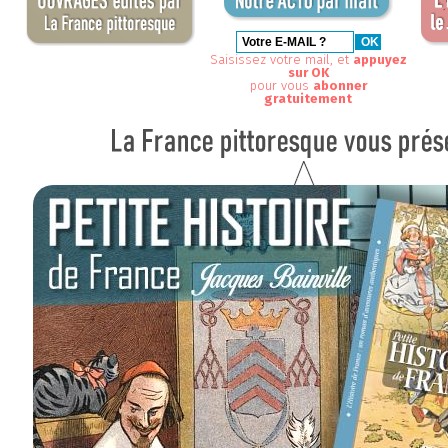
Saisissez votre mail, et
appuyez
sur OK
pour vous
abonner
gratuitement