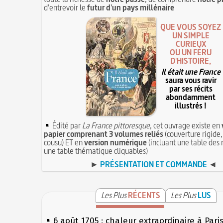
d'entrevoir le
futur d'un pays millénaire
QUE VOUS SOYEZ
UN SIMPLE
CURIEUX
OU UN FÉRU
D'HISTOIRE,
Il était une France
saura vous ravir
par ses récits
abondamment
illustrés !
Édité par
La France pittoresque
, cet ouvrage existe en
papier comprenant 3 volumes reliés
(couverture rigide,
cousu) ET en
version numérique
(incluant une table des 
une table thématique cliquables)
►
PRÉSENTATION ET COMMANDE
◄
Les Plus
RÉCENTS
Les Plus
LUS
6 août 1705 : chaleur extraordinaire à Pari