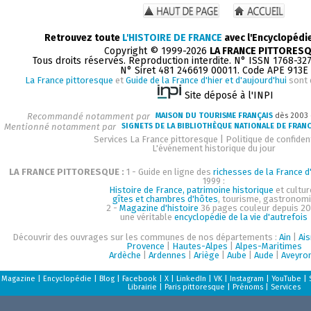
Retrouvez toute
L'HISTOIRE DE FRANCE
avec l'Encyclopédi
Copyright © 1999-2026
LA FRANCE PITTORES
Tous droits réservés. Reproduction interdite. N° ISSN 1768-32
N° Siret 481 246619 00011. Code APE 913E
La France pittoresque
et
Guide de la France d'hier et d'aujourd'hui
sont 
Site déposé à l'INPI
Recommandé notamment par
MAISON DU TOURISME FRANÇAIS
dès 2003
Mentionné notamment par
SIGNETS DE LA BIBLIOTHÈQUE NATIONALE DE FRAN
Services La France pittoresque
|
Politique de confident
L'événement historique du jour
LA FRANCE PITTORESQUE :
1 - Guide en ligne des
richesses de la France d'
1999 :
Histoire de France, patrimoine historique
et cultur
gîtes et chambres d'hôtes
, tourisme, gastronom
2 -
Magazine d'histoire
36 pages couleur depuis 20
une véritable
encyclopédie de la vie d'autrefois
Découvrir des ouvrages sur les communes de nos départements :
Ain
|
Ai
Provence
|
Hautes-Alpes
|
Alpes-Maritimes
Ardèche
|
Ardennes
|
Ariège
|
Aube
|
Aude
|
Aveyro
Magazine
|
Encyclopédie
|
Blog
|
Facebook
|
X
|
LinkedIn
|
VK
|
Instagram
|
YouTube
|
Librairie
|
Paris pittoresque
|
Prénoms
|
Services