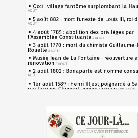
Occi : village fantôme surplombant la Ha
AOÛT
5 août 882 : mort funeste de Louis III, roi 
AOÛT
4 août 1789 : abolition des privilèges par
l'Assemblée Constituante
4 AOÛT
3 août 1770 : mort du chimiste Guillaume-
Rouelle
3 AOÛT
Musée Jean de La Fontaine : réouverture 
rénovation
2 AOÛT
2 août 1802 : Bonaparte est nommé consul
AOÛT
1er août 1589 : Henri III est poignardé à S
par Jacques Clément, moine jacobin
1ER AOÛT
31 juillet 1899 : décret instaurant les mou
boîtes aux lettres en fonte de Léon Mougeo
Sécheresses (Grandes), étés caniculaires à
30 juillet 1918 : mort d'Auguste Poulain, f
les siècles
Chocolat Poulain
30 JUILLET
27 mai 1610 : supplice de François Ravailla
29 juillet 1881 : loi sur la liberté de la pre
du roi Henri IV
28 juillet 1794 : supplice de Robespierre e
Pierre qui roule n'amasse pas mousse
partie de ses complices
28 JUILLET