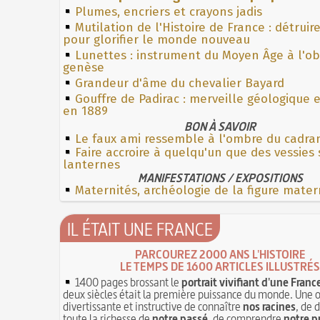
Plumes, encriers et crayons jadis
Mutilation de l'Histoire de France : détruir
pour glorifier le monde nouveau
Lunettes : instrument du Moyen Âge à l'o
genèse
Grandeur d'âme du chevalier Bayard
Gouffre de Padirac : merveille géologique 
en 1889
BON À SAVOIR
Le faux ami ressemble à l'ombre du cadra
Faire accroire à quelqu'un que des vessies
lanternes
MANIFESTATIONS / EXPOSITIONS
Maternités, archéologie de la figure mater
IL ÉTAIT UNE FRANCE
PARCOUREZ 2000 ANS L'HISTOIRE
LE TEMPS DE 1600 ARTICLES ILLUSTRÉS
1400 pages brossant le
portrait vivifiant d'une Franc
deux siècles était la première puissance du monde. Une 
divertissante et instructive de connaître
nos racines
, de 
toute la richesse de
notre passé
, de comprendre
notre p