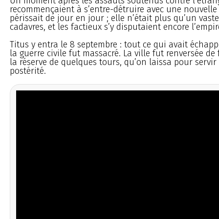
Un moment après les assauts soutenus contre l’étrang
recommençaient à s’entre-détruire avec une nouvelle f
périssait de jour en jour ; elle n’était plus qu’un vas
cadavres, et les factieux s’y disputaient encore l’empir
Titus y entra le 8 septembre : tout ce qui avait échapp
la guerre civile fut massacré. La ville fut renversée d
la réserve de quelques tours, qu’on laissa pour serv
postérité.