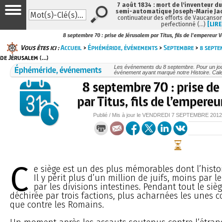
7 août 1834 : mort de l'inventeur du
semi-automatique Joseph-Marie Ja
continuateur des efforts de Vaucanson
perfectionné (…)
[LIRE
8 septembre 70 : prise de Jérusalem par Titus, fils de l'empereur 
Vous êtes ici :
Accueil
>
Éphéméride, événements
>
Septembre
>
8 septe
de Jérusalem (…)
Éphéméride, événements
Les événements du 8 septembre. Pour un jo
événement ayant marqué notre Histoire. Cale
8 septembre 70 : prise de
par Titus, fils de l’empere
Publié / Mis à jour le
VENDREDI
7 SEPTEMBRE 2012
C
e siège est un des plus mémorables dont l’histo
Il y périt plus d’un million de juifs, moins par 
par les divisions intestines. Pendant tout le siège
déchirée par trois factions, plus acharnées les unes co
que contre les Romains.