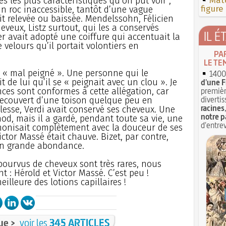
s les plus caractéristiques qu’on pût voir ;
Mate
figure
’un roc inaccessible, tantôt d’une vague
ait relevée ou baissée. Mendelssohn, Félicien
eveux, Listz surtout, qui les a conservés
IL É
r avait adopté une coiffure qui accentuait la
e velours qu’il portait volontiers en
PA
LE TE
 « mal peigné ». Une personne qui le
1400 
 de lui qu’il se « peignait avec un clou ». Je
d'une F
premièr
nces sont conformes à cette allégation, car
divertis
recouvert d’une toison quelque peu en
racines
lesse, Verdi avait conservé ses cheveux. Une
notre p
nod, mais il a gardé, pendant toute sa vie, une
d'entrev
monisait complètement avec la douceur de ses
ictor Massé était chauve. Bizet, par contre,
 en grande abondance.
ourvus de cheveux sont très rares, nous
 : Hérold et Victor Massé. C’est peu !
illeure des lotions capillaires !
ue >
voir les
345 ARTICLES