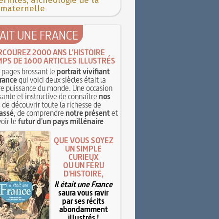
rnités, archéologie de la
 maternelle
TAIT UNE FRANCE
RCOUREZ 2000 ANS L'HISTOIRE
MPS DE 1600 ARTICLES ILLUSTRÉS
pages brossant le
portrait vivifiant
rance
qui voici deux siècles était la
e puissance du monde. Une occasion
sante et instructive de connaître
nos
, de découvrir toute la richesse de
assé
, de comprendre
notre présent
et
oir le
futur d'un pays millénaire
QUE VOUS SOYEZ
UN SIMPLE
CURIEUX
OU UN FÉRU
D'HISTOIRE,
Il était une France
saura vous ravir
par ses récits
abondamment
illustrés !