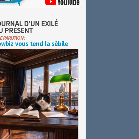
OURNAL D'UN EXILÉ
U PRÉSENT
E PARUTION :
wbiz vous tend la sébile