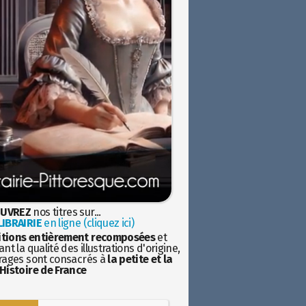
UVREZ
nos titres sur...
IBRAIRIE
en ligne (cliquez ici)
itions entièrement recomposées
et
nt la qualité des illustrations d'origine,
rages sont consacrés à
la petite et la
Histoire de France