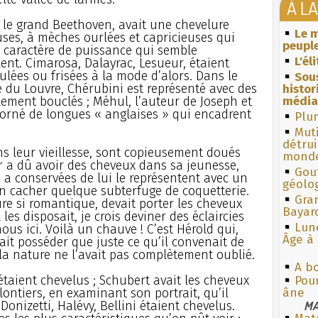
À L
 le grand Beethoven, avait une chevelure
Le m
ses, à mèches ourlées et capricieuses qui
peuple
caractère de puissance qui semble
L'él
nt. Cimarosa, Dalayrac, Lesueur, étaient
ulées ou frisées à la mode d’alors. Dans le
Sous
e du Louvre, Chérubini est représenté avec des
histo
lement bouclés ; Méhul, l’auteur de Joseph et
média
 orné de longues « anglaises » qui encadrent
Plum
Muti
détrui
s leur vieillesse, sont copieusement doués
monde
er a dû avoir des cheveux dans sa jeunesse,
Gouf
n a conservées de lui le représentent avec un
géolo
en cacher quelque subterfuge de coquetterie.
Gra
ure si romantique, devait porter les cheveux
Bayar
les disposait, je crois deviner des éclaircies
Lun
us ici. Voilà un chauve ! C’est Hérold qui,
Âge à 
ait posséder que juste ce qu’il convenait de
la nature ne l’avait pas complètement oublié.
A bo
taient chevelus ; Schubert avait les cheveux
Pour
lontiers, en examinant son portrait, qu’il
âne
 Donizetti, Halévy, Bellini étaient chevelus.
MA