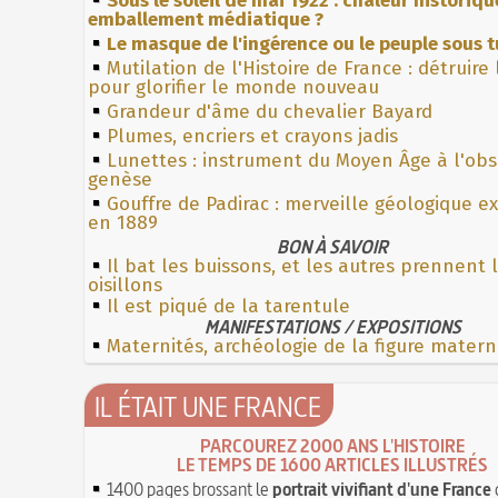
Sous le soleil de mai 1922 : chaleur historiqu
emballement médiatique ?
Le masque de l'ingérence ou le peuple sous t
Mutilation de l'Histoire de France : détruire
pour glorifier le monde nouveau
Grandeur d'âme du chevalier Bayard
Plumes, encriers et crayons jadis
Lunettes : instrument du Moyen Âge à l'ob
genèse
Gouffre de Padirac : merveille géologique e
en 1889
BON À SAVOIR
Il bat les buissons, et les autres prennent 
oisillons
Il est piqué de la tarentule
MANIFESTATIONS / EXPOSITIONS
Maternités, archéologie de la figure matern
IL ÉTAIT UNE FRANCE
PARCOUREZ 2000 ANS L'HISTOIRE
LE TEMPS DE 1600 ARTICLES ILLUSTRÉS
1400 pages brossant le
portrait vivifiant d'une France