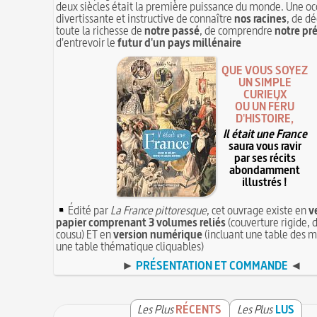
deux siècles était la première puissance du monde. Une oc
divertissante et instructive de connaître
nos racines
, de dé
toute la richesse de
notre passé
, de comprendre
notre pr
d'entrevoir le
futur d'un pays millénaire
QUE VOUS SOYEZ
UN SIMPLE
CURIEUX
OU UN FÉRU
D'HISTOIRE,
Il était une France
saura vous ravir
par ses récits
abondamment
illustrés !
Édité par
La France pittoresque
, cet ouvrage existe en
v
papier comprenant 3 volumes reliés
(couverture rigide, d
cousu) ET en
version numérique
(incluant une table des m
une table thématique cliquables)
►
PRÉSENTATION ET COMMANDE
◄
Les Plus
RÉCENTS
Les Plus
LUS