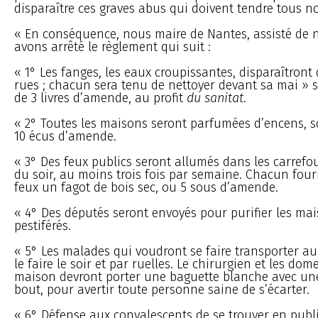
disparaître ces graves abus qui doivent tendre tous no
« En conséquence, nous maire de Nantes, assisté de 
avons arrêté le règlement qui suit :
« 1° Les fanges, les eaux croupissantes, disparaîtront 
rues ; chacun sera tenu de nettoyer devant sa mai » 
de 3 livres d’amende, au profit
du sanitat
.
« 2° Toutes les maisons seront parfumées d’encens, 
10 écus d’amende.
« 3° Des feux publics seront allumés dans les carrefou
du soir, au moins trois fois par semaine. Chacun four
feux un fagot de bois sec, ou 5 sous d’amende.
« 4° Des députés seront envoyés pour purifier les ma
pestiférés.
« 5° Les malades qui voudront se faire transporter au
le faire le soir et par ruelles. Le chirurgien et les dom
maison devront porter une baguette blanche avec une
bout, pour avertir toute personne saine de s’écarter.
« 6° Défense aux convalescents de se trouver en publ