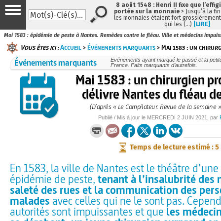
8 août 1548 : Henri II fixe que l’effig
portée sur la monnaie
> Jusqu’à la fin
les monnaies étaient fort grossièrement 
qui les (…)
[LIRE]
Mai 1583 : épidémie de peste à Nantes. Remèdes contre le fléau. Ville et médecins impuiss
Vous êtes ici :
Accueil
>
Événements marquants
> Mai 1583 : un chirur
Événements marquants
Evénements ayant marqué le passé et la petite
France. Faits marquants d’autrefois.
Mai 1583 : un chirurgien pr
délivre Nantes du fléau de
(D’après « Le Compilateur. Revue de la semaine »
Publié / Mis à jour le
MERCREDI
2 JUIN 2021
, par
Temps de lecture estimé : 5
En 1583, la ville de Nantes est le théâtre d’une
épidémie de peste,
tenant à l’insalubrité des 
saleté des rues et la communication des per
malades
avec celles qui ne le sont pas. Cepen
autorités sont impuissantes et que
les médecins