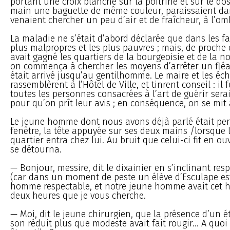
portant une croix blanche sur la poitrine et sur le dos
main une baguette de même couleur, paraissaient dan
venaient chercher un peu d’air et de fraîcheur, à l’om
La maladie ne s’était d’abord déclarée que dans les f
plus malpropres et les plus pauvres ; mais, de proche 
avait gagné les quartiers de la bourgeoisie et de la no
on commença à chercher les moyens d’arrêter un fléa
était arrivé jusqu’au gentilhomme. Le maire et les éch
rassemblèrent à l’Hôtel de Ville, et tinrent conseil : il
toutes les personnes consacrées à l’art de guérir sera
pour qu’on prît leur avis ; en conséquence, on se mit 
Le jeune homme dont nous avons déjà parlé était pen
fenêtre, la tête appuyée sur ses deux mains /lorsque 
quartier entra chez lui. Au bruit que celui-ci fit en ouv
se détourna.
— Bonjour, messire, dit le dixainier en s’inclinant r
(car dans un moment de peste un élève d’Esculape es
homme respectable, et notre jeune homme avait cet h
deux heures que je vous cherche.
— Moi, dit le jeune chirurgien, que la présence d’un 
son réduit plus que modeste avait fait rougir... A quoi