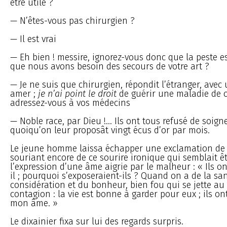
être utile ?
— N’êtes-vous pas chirurgien ?
— Il est vrai
— Eh bien ! messire, ignorez-vous donc que la peste e
que nous avons besoin des secours de votre art ?
— Je ne suis que chirurgien, répondit l’étranger, avec
amer ;
je n’ai point le droit
de guérir une maladie de c
adressez-vous à vos médecins
— Noble race, par Dieu !... Ils ont tous refusé de soigne
quoiqu’on leur proposât vingt écus d’or par mois.
Le jeune homme laissa échapper une exclamation de s
souriant encore de ce sourire ironique qui semblait êt
l’expression d’une âme aigrie par le malheur : « Ils ont
il ; pourquoi s’exposeraient-ils ? Quand on a de la san
considération et du bonheur, bien fou qui se jette au 
contagion : la vie est bonne à garder pour eux ; ils ont
mon âme. »
Le dixainier fixa sur lui des regards surpris.