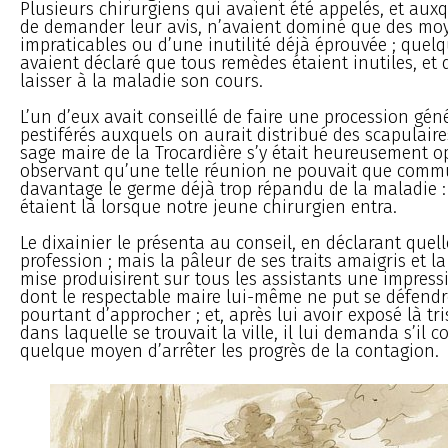
Plusieurs chirurgiens qui avaient été appelés, et aux
de demander leur avis, n’avaient dominé que des mo
impraticables ou d’une inutilité déjà éprouvée ; qu
avaient déclaré que tous remèdes étaient inutiles, et qu
laisser à la maladie son cours.
L’un d’eux avait conseillé de faire une procession gén
pestiférés auxquels on aurait distribué des scapulaire
sage maire de la Trocardière s’y était heureusement o
observant qu’une telle réunion ne pouvait que comm
davantage le germe déjà trop répandu de la maladie :
étaient là lorsque notre jeune chirurgien entra.
Le dixainier le présenta au conseil, en déclarant quell
profession ; mais la pâleur de ses traits amaigris et l
mise produisirent sur tous les assistants une impress
dont le respectable maire lui-même ne put se défendre.
pourtant d’approcher ; et, après lui avoir exposé là tri
dans laquelle se trouvait la ville, il lui demanda s’il c
quelque moyen d’arrêter les progrès de la contagion.