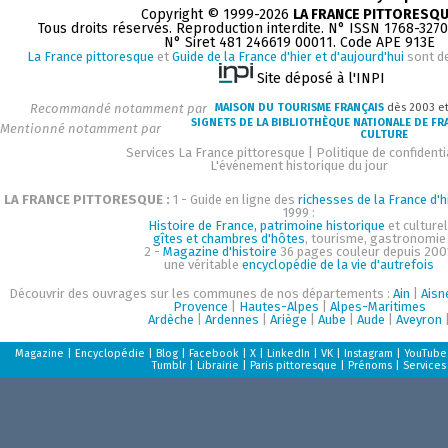
Copyright © 1999-2026
LA FRANCE PITTORESQ
Tous droits réservés. Reproduction interdite. N° ISSN 1768-327
N° Siret 481 246619 00011. Code APE 913E
La France pittoresque
et
Guide de la France d'hier et d'aujourd'hui
sont d
Site déposé à l'INPI
Recommandé notamment par
MAISON DU TOURISME FRANÇAIS
dès 2003 e
SIGNETS DE LA BIBLIOTHÈQUE NATIONALE DE FR
Mentionné notamment par
CULTURE
Services La France pittoresque
|
Politique de confidenti
L'événement historique du jour
LA FRANCE PITTORESQUE :
1 - Guide en ligne des
richesses de la France d'h
1999 :
Histoire de France, patrimoine historique
et culturel
gîtes et chambres d'hôtes
, tourisme, gastronomie
2 -
Magazine d'histoire
36 pages couleur depuis 200
une véritable
encyclopédie de la vie d'autrefois
Découvrir des ouvrages sur les communes de nos départements :
Ain
|
Aisn
Provence
|
Hautes-Alpes
|
Alpes-Maritimes
Ardèche
|
Ardennes
|
Ariège
|
Aube
|
Aude
|
Aveyron
Magazine
|
Encyclopédie
|
Blog
|
Facebook
|
X
|
LinkedIn
|
VK
|
Instagram
|
YouTube
Tumblr
|
Librairie
|
Paris pittoresque
|
Prénoms
|
Services