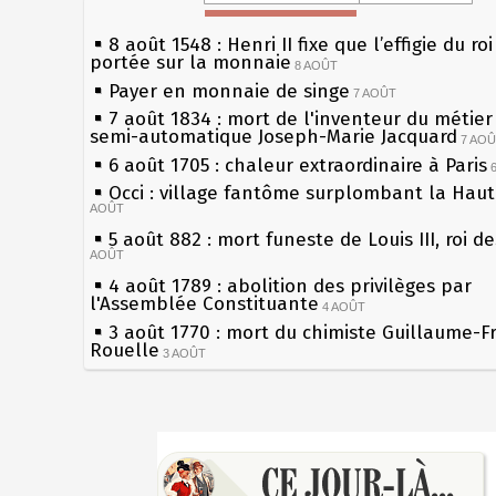
8 août 1548 : Henri II fixe que l’effigie du ro
portée sur la monnaie
8 AOÛT
Payer en monnaie de singe
7 AOÛT
7 août 1834 : mort de l'inventeur du métier 
semi-automatique Joseph-Marie Jacquard
7 AO
6 août 1705 : chaleur extraordinaire à Paris
Occi : village fantôme surplombant la Hau
AOÛT
5 août 882 : mort funeste de Louis III, roi d
AOÛT
4 août 1789 : abolition des privilèges par
l'Assemblée Constituante
4 AOÛT
3 août 1770 : mort du chimiste Guillaume-F
Rouelle
3 AOÛT
Musée Jean de La Fontaine : réouverture a
rénovation
2 AOÛT
2 août 1802 : Bonaparte est nommé consul 
Sécheresses (Grandes), étés caniculaires à 
AOÛT
les siècles
1er août 1589 : Henri III est poignardé à Sa
27 mai 1610 : supplice de François Ravaillac
par Jacques Clément, moine jacobin
du roi Henri IV
1ER AOÛT