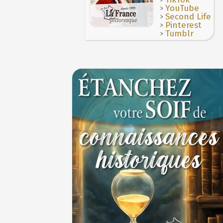
>
YouTube
Maternités, archéologie de la figure mater
>
Second Life
JUILLET
>
Pinterest
Le masque de l'ingérence ou le peuple sou
>
Tumblr
1ER JUILLET