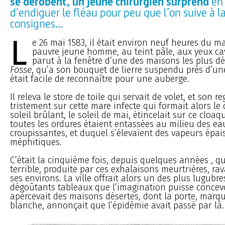
se dérobent, un jeune chirurgien surprend
en 
d’endiguer le fléau pour peu que l’on suive à la
consignes...
L
e 26 mai 1583, il était environ neuf heures du m
pauvre jeune homme, au teint pâle, aux yeux cav
parut à la fenêtre d’une des maisons les plus d
Fosse
, qu’a son bouquet de lierre suspendu près d’une 
était facile de reconnaître pour une auberge.
Il releva le store de toile qui servait de volet, et son
tristement sur cette mare infecte qui formait alors le 
soleil brûlant, le soleil de mai, étincelait sur ce cloa
toutes les ordures étaient entassées au milieu des ea
croupissantes, et duquel s’élevaient des vapeurs épai
méphitiques.
C’était la cinquième fois, depuis quelques années , q
terrible, produite par ces exhalaisons meurtrières, ra
ses environs. La ville offrait alors un des plus lugubre
dégoûtants tableaux que l’imagination puisse concevoi
apercevait des maisons désertes, dont la porte, marqu
blanche, annonçait que l’épidémie avait passé par là.