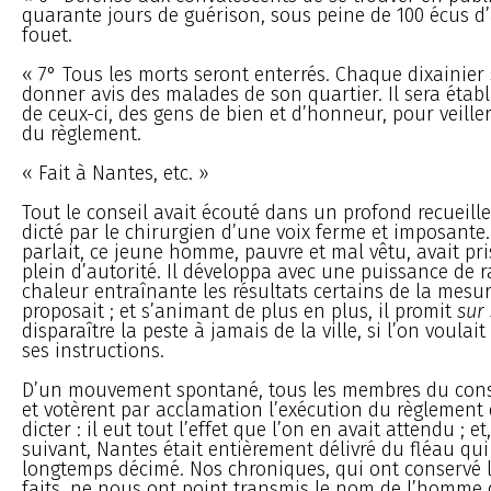
quarante jours de guérison, sous peine de 100 écus 
fouet.
« 7° Tous les morts seront enterrés. Chaque dixainier 
donner avis des malades de son quartier. Il sera étab
de ceux-ci, des gens de bien et d’honneur, pour veiller
du règlement.
« Fait à Nantes, etc. »
Tout le conseil avait écouté dans un profond recueill
dicté par le chirurgien d’une voix ferme et imposante.
parlait, ce jeune homme, pauvre et mal vêtu, avait pri
plein d’autorité. Il développa avec une puissance de 
chaleur entraînante les résultats certains de la mesur
proposait ; et s’animant de plus en plus, il promit
sur 
disparaître la peste à jamais de la ville, si l’on voulai
ses instructions.
D’un mouvement spontané, tous les membres du consei
et votèrent par acclamation l’exécution du règlement 
dicter : il eut tout l’effet que l’on en avait attendu ; e
suivant, Nantes était entièrement délivré du fléau qui 
longtemps décimé. Nos chroniques, qui ont conservé le
faits, ne nous ont point transmis le nom de l’homme q