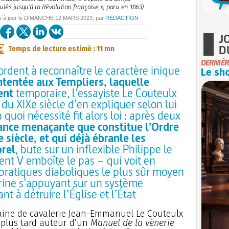
culés jusqu’à la Révolution française », paru en 1863)
s à jour le
DIMANCHE
12 MARS 2023
, par
REDACTION
J
D
Temps de lecture estimé : 11 mn
DERNIÈR
ordent à reconnaître le caractère inique
Le sho
intentée aux Templiers, laquelle
ent
temporaire, l’essayiste Le Couteulx
du XIXe siècle d’en expliquer selon lui
 quoi nécessité fit alors loi : après deux
ance menaçante que constitue l’Ordre
 siècle, et qui déjà ébranle les
orel
, bute sur un inflexible Philippe le
nt V emboîte le pas – qui voit en
 pratiques diaboliques le plus sûr moyen
rine s’appuyant sur un système
nt à détruire l’Église et l’État
taine de cavalerie Jean-Emmanuel Le Couteulx
, plus tard auteur d’un
Manuel de la vénerie