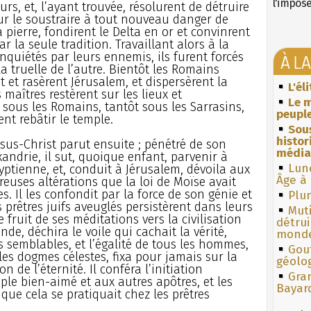
l'impos
rs, et, l’ayant trouvée, résolurent de détruire
our le soustraire à tout nouveau danger de
a pierre, fondirent le Delta en or et convinrent
r la seule tradition. Travaillant alors à la
quiétés par leurs ennemis, ils furent forcés
À L
la truelle de l’autre. Bientôt les Romains
t et rasèrent Jérusalem, et dispersèrent la
L'él
s maîtres restèrent sur les lieux et
Le m
t sous les Romains, tantôt sous les Sarrasins,
peuple
nt rebâtir le temple.
Sous
histo
ésus-Christ parut ensuite ; pénétré de son
média
exandrie, il sut, quoique enfant, parvenir à
Lun
gyptienne, et, conduit à Jérusalem, dévoila aux
Âge à 
euses altérations que la loi de Moïse avait
s. Il les confondit par la force de son génie et
Plum
 prêtres juifs aveuglés persistèrent dans leurs
Muti
e fruit de ses méditations vers la civilisation
détrui
de, déchira le voile qui cachait la vérité,
monde
 semblables, et l’égalité de tous les hommes,
Gouf
 les dogmes célestes, fixa pour jamais sur la
géolo
on de l’éternité. Il conféra l’initiation
Gra
iple bien-aimé et aux autres apôtres, et les
Bayar
 que cela se pratiquait chez les prêtres