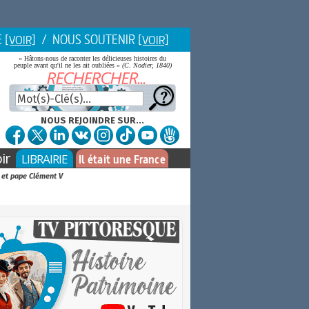
E
/ NOUS SOUTENIR
[VOIR]
[VOIR]
« Hâtons-nous de raconter les délicieuses histoires du
peuple avant qu'il ne les ait oubliées »
(C. Nodier, 1840)
NOUS REJOINDRE SUR...
ir
LIBRAIRIE
Il était une France
l et pape Clément V