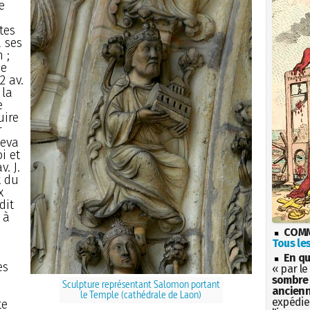
e
tes
 ses
 ;
de
2 av.
 la
e
uire
r
leva
i et
. J.
t du
x
dit
 à
COMM
Tous les
En qu
es
« par le
sombre 
Sculpture représentant Salomon portant
ancienn
le Temple (cathédrale de Laon)
expédien
te