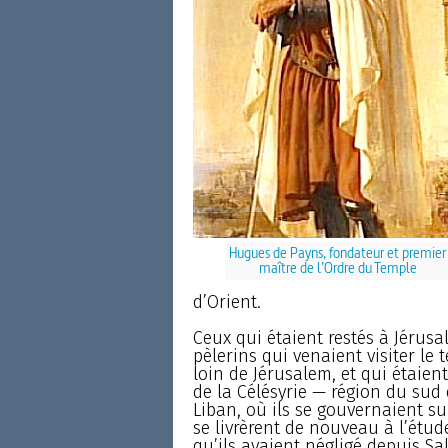
Hugues de Payns, fondateur et premier
maître de l’Ordre du Temple
d’Orient.
Ceux qui étaient restés à Jérus
pèlerins qui venaient visiter le t
loin de Jérusalem, et qui étaient
de la Célésyrie — région du sud
Liban, où ils se gouvernaient su
se livrèrent de nouveau à l’étud
qu’ils avaient négligé depuis S