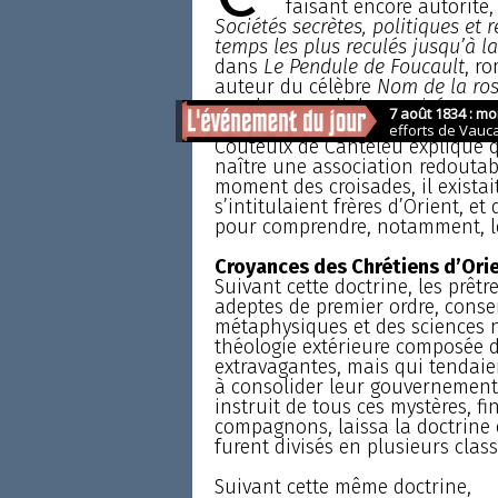
faisant encore autorité,
Sociétés secrètes, politiques et r
temps les plus reculés jusqu’à l
dans
Le Pendule de Foucault
, r
auteur du célèbre
Nom de la ro
un plan mondial organisé pour 
Couteulx de Canteleu explique 
naître une association redoutable
moment des croisades, il existai
s’intitulaient frères d’Orient, et
pour comprendre, notamment, le
Croyances des Chrétiens d’Ori
Suivant cette doctrine, les prêtre
adeptes de premier ordre, conse
métaphysiques et des sciences n
théologie extérieure composée 
extravagantes, mais qui tendaie
à consolider leur gouvernement
instruit de tous ces mystères, fin
compagnons, laissa la doctrine 
furent divisés en plusieurs class
Suivant cette même doctrine,