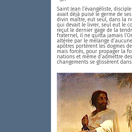
Saint Jean l’évangéliste, disciple
avait déjà puisé le germe de se
divin maître, eut seul, dans la nu
qui devait le livrer, seul eut le
reçut le dernier gage de la tend
fraternel, il ne quitta jamais l’O
altérée par le mélange d’aucune 
apôtres portèrent les dogmes de 
mais forcés, pour propager la fo
nations et même d’admettre des 
changements se glissèrent dans 