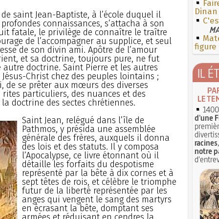
Fair
Dinan
 de saint Jean-Baptiste, à l’école duquel il
C'e
s profondes connaissances, s’attacha à son
MA
it fatale, le privilège de connaître le traître
Mate
 courage de l’accompagner au supplice, et seul
figure
resse de son divin ami. Apôtre de l’amour
rient, et sa doctrine, toujours pure, ne fut
autre doctrine. Saint Pierre et les autres
IL É
Jésus-Christ chez des peuples lointains ;
i, de se prêter aux mœurs des diverses
PA
rites particuliers, des nuances et des
LE TE
la doctrine des sectes chrétiennes.
1400 
d'une F
Saint Jean, relégué dans l’île de
premièr
Pathmos, y présida une assemblée
divertis
générale des frères, auxquels il donna
racines
des lois et des statuts. Il y composa
notre p
l’Apocalypse, ce livre étonnant où il
d'entrev
détaille les forfaits du despotisme
représenté par la bête à dix cornes et à
sept têtes de rois, et célèbre le triomphe
futur de la liberté représentée par les
anges qui vengent le sang des martyrs
en écrasant la bête, domptant ses
armées et réduisant en cendres la