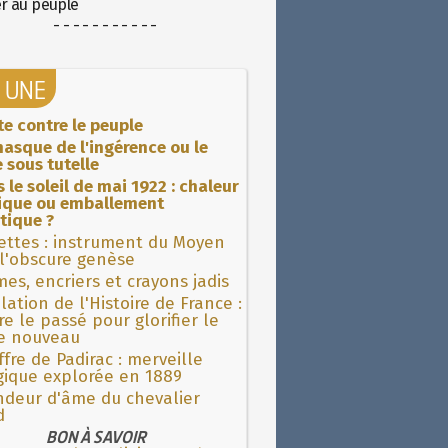
er au peuple
- - - - - - - - - - -
A UNE
ite contre le peuple
asque de l'ingérence ou le
 sous tutelle
 le soleil de mai 1922 : chaleur
rique ou emballement
tique ?
ettes : instrument du Moyen
l'obscure genèse
es, encriers et crayons jadis
lation de l'Histoire de France :
re le passé pour glorifier le
 nouveau
fre de Padirac : merveille
gique explorée en 1889
ndeur d'âme du chevalier
d
BON À SAVOIR