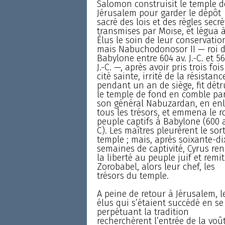
Salomon construisit le temple d
Jérusalem pour garder le dépôt
sacré des lois et des règles secrè
transmises par Moïse, et légua à
Élus le soin de leur conservation
mais Nabuchodonosor II — roi 
Babylone entre 604 av. J.-C. et 56
J.-C. —, après avoir pris trois fois
cité sainte, irrité de la résistanc
pendant un an de siège, fit détr
le temple de fond en comble pa
son général Nabuzardan, en en
tous les trésors, et emmena le ro
peuple captifs à Babylone (600 av
C). Les maîtres pleurèrent le sor
temple ; mais, après soixante-di
semaines de captivité, Cyrus ren
la liberté au peuple juif et remit
Zorobabel, alors leur chef, les
trésors du temple.
A peine de retour à Jérusalem, l
élus qui s’étaient succédé en se
perpétuant la tradition
recherchèrent l’entrée de la voû