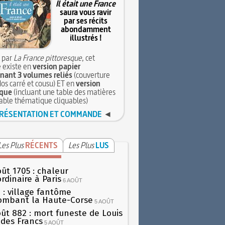
Il était une France
saura vous ravir
par ses récits
abondamment
illustrés !
 par
La France pittoresque
, cet
 existe en
version papier
ant 3 volumes reliés
(couverture
dos carré et cousu) ET en
version
que
(incluant une table des matières
table thématique cliquables)
RÉSENTATION ET COMMANDE
◄
Les Plus
RÉCENTS
Les Plus
LUS
oût 1705 : chaleur
rdinaire à Paris
6 AOÛT
 : village fantôme
ombant la Haute-Corse
5 AOÛT
oût 882 : mort funeste de Louis
oi des Francs
5 AOÛT