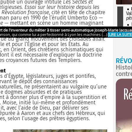
 publie un ouvrage intitulé
Les Sectes et
eligieuses. Essai sur leur histoire depuis les
a Révolution française
, cité en tête de chapitre
Val
oman paru en 1990 de l’érudit Umberto Eco —
pit
se
— mettant en scène un homme imaginant
I
diriger le monde.
so
l'H
que du grand mouvement des croisades allait
 et pour l’Église et pour les États. Au
t, en Orient, des chrétiens schismatiques qui
 dont il est nécessaire d’expliquer la doctrine
RÉVO
s croyances futures des Templiers.
Histo
ent
contr
s d’Égypte, législateurs, juges et pontifes,
rvant le dépôt des connaissances
aturelles, ne présentaient au vulgaire qu’une
de dogmes absurdes et de pratiques
nt à donner plus d’empire à la superstition et
. Moïse, initié lui-même et profondément
it, avec l’aide de Dieu, par délivrer ses
épurée à Aaron et aux chefs des Hébreux, qui
es, selon l’usage des prêtres égyptiens.