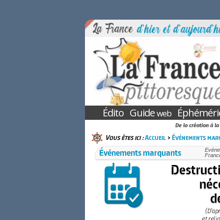
Édito
Guide
Éphéméri
web
De la création à l
Vous êtes ici :
Accueil
>
Événements mar
Événements marquants
Evénem
France
Destructi
néc
de
(D’ap
et reli