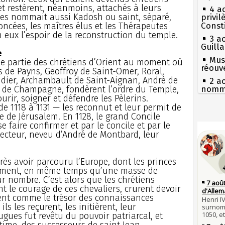
et restèrent, néanmoins, attachés à leurs
4 a
 les nommait aussi Kadosh ou saint, séparé,
privi
ncées, les maîtres élus et les Thérapeutes
Const
 eux l’espoir de la reconstruction du temple.
3 a
Guill
e
Mus
une partie des chrétiens d’Orient au moment où
réouv
 de Payns, Geoffroy de Saint-Omer, Roral,
dier, Archambault de Saint-Aignan, André de
2 a
de Champagne, fondèrent l’ordre du Temple,
nommé
urir, soigner et défendre les Pèlerins.
1er 
e 1118 à 1131 — les reconnut et leur permit de
poign
le de Jérusalem. En 1128, le grand Concile
Cléme
Séc
se faire confirmer et par le concile et par le
canicu
31 j
tecteur, neveu d’André de Montbard, leur
les m
27 
en fo
Ravail
près avoir parcouru l’Europe, dont les princes
30 j
Pie
Poula
mous
chement, en même temps qu’une masse de
Poula
r nombre. C’est alors que les chrétiens
Qui
nt le courage de ces chevaliers, crurent devoir
29 j
Tout
aient comme le trésor des connaissances
la pr
atten
ils les reçurent, les initièrent, leur
28 j
Fran
ugues fut revêtu du pouvoir patriarcal, et
Robes
mort 
itime, des successeurs de saint Jean