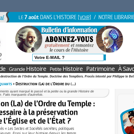
7 août
DANS L'HISTOIRE
/ NOTRE LIBRAIRI
LE
[VOIR]
de
Histoire
Histoire
Patrimoine
À Savo
Grande
Petite
a destruction de l'Ordre du Temple. Doctrine des Templiers. Procès intenté par Philippe le Be
quants
> Destruction (La) de l'Ordre du (…)
ents ayant marqué le passé et la petite ou la grande Histoire de
. Faits marquants d’autrefois.
on (La) de l’Ordre du Temple :
essaire à la préservation
 l’Église et de l’État ?
rès « Les Sectes et Sociétés secrètes, politiques
gieuses. Essai sur leur histoire depuis les temps