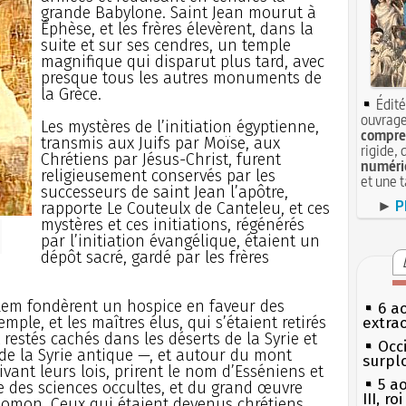
grande Babylone. Saint Jean mourut à
Éphèse, et les frères élevèrent, dans la
suite et sur ses cendres, un temple
magnifique qui disparut plus tard, avec
presque tous les autres monuments de
la Grèce.
Édité
ouvrage
Les mystères de l’initiation égyptienne,
compren
transmis aux Juifs par Moïse, aux
rigide, 
Chrétiens par Jésus-Christ, furent
numéri
religieusement conservés par les
et une 
successeurs de saint Jean l’apôtre,
►
P
rapporte Le Couteulx de Canteleu, et ces
mystères et ces initiations, régénérés
par l’initiation évangélique, étaient un
dépôt sacré, gardé par les frères
alem fondèrent un hospice en faveur des
6 a
emple, et les maîtres élus, qui s’étaient retirés
extrao
 restés cachés dans les déserts de la Syrie et
Occi
 de la Syrie antique —, et autour du mont
surpl
ivant leurs lois, prirent le nom d’Esséniens et
5 a
e des sciences occultes, et du grand œuvre
III, r
alomon. Ceux qui étaient devenus chrétiens