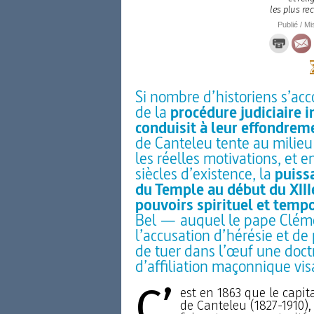
les plus re
Publié / Mi
Si nombre d’historiens s’acc
de la
procédure judiciaire 
conduisit à leur effondrem
de Canteleu tente au milieu 
les réelles motivations, et en
siècles d’existence, la
puiss
du Temple au début du XIIIe
pouvoirs spirituel et temp
Bel — auquel le pape Cléme
l’accusation d’hérésie et de
de tuer dans l’œuf une doct
d’affiliation maçonnique visa
C’
est en 1863 que le capi
de Canteleu (1827-1910)