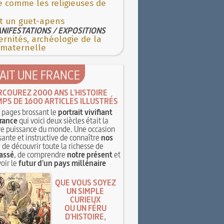
e comme les religieuses de
st un guet-apens
NIFESTATIONS / EXPOSITIONS
rnités, archéologie de la
 maternelle
TAIT UNE FRANCE
RCOUREZ 2000 ANS L'HISTOIRE
MPS DE 1600 ARTICLES ILLUSTRÉS
pages brossant le
portrait vivifiant
rance
qui voici deux siècles était la
e puissance du monde. Une occasion
sante et instructive de connaître
nos
, de découvrir toute la richesse de
assé
, de comprendre
notre présent
et
oir le
futur d'un pays millénaire
QUE VOUS SOYEZ
UN SIMPLE
CURIEUX
OU UN FÉRU
D'HISTOIRE,