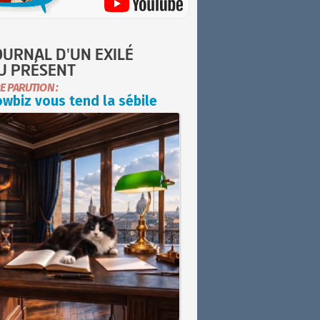
OURNAL D'UN EXILÉ
U PRÉSENT
E PARUTION :
wbiz vous tend la sébile