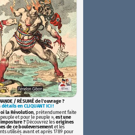
ANDE / RÉSUMÉ de l'ouvrage ?
 détails en CLIQUANT ICI !
oi la Révolution
, prétendument faite
 peuple et pour le peuple »,
est une
imposture ?
Découvrez les
origines
es de ce bouleversement
et les
ts utilisés avant et après 1789 pour