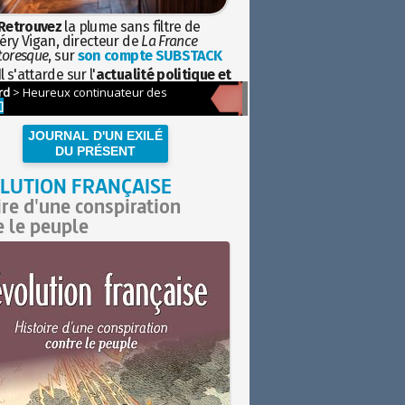
Retrouvez
la plume sans filtre de
éry Vigan, directeur de
La France
toresque
, sur
son compte SUBSTACK
l s'attarde sur l'
actualité politique et
ciétale
avec la hauteur de vue de
istoire
JOURNAL D'UN EXILÉ
DU PRÉSENT
LUTION FRANÇAISE
ire d'une conspiration
e le peuple