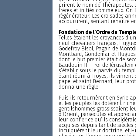
prirent le nom de Thérapeutes, 
frères et initiés comme eux. On
régénérateur. Les croisades anno
accoururent, sentant renaître en
Fondation de l’Ordre du Templ
Telles étaient les croyances d’
neuf chevaliers français, Hugues
Godefroy Bisol, Pagan de Montdi
Montbard, Gondemar et Hugues 
dont le but premier était de seco
Baudouin II — roi de Jérusalem d
s’établir sous le parvis du temp
étant réuni à Troyes, ils vinrent 
pape, et saint Bernard, leur pro
donna une règle.
Puis ils retournèrent en Syrie a
et les peuples les dotèrent ri
gentilshommes grossissaient leu
d’Orient, persécutés et apprécia
leur confier ce qu’ils considér
acquises depuis tant de siècles ; 
inculquèrent leur doctrine, et H
placé dans l’ordre, pour eux lég