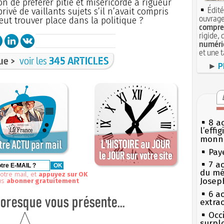
on de préférer pitié et miséricorde à rigueur
Édité
 privé de vaillants sujets s’il n’avait compris
ouvrage
eut trouver place dans la politique ?
compren
rigide, 
numéri
et une 
ue >
voir les
345 ARTICLES
►
P
8 ao
l’effi
monn
Pay
7 a
du mé
otre mail, et
appuyez sur OK
Josep
us
abonner gratuitement
6 a
extrao
Occi
surpl