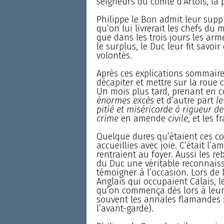
seigneurs du comté d’Artois, là 
Philippe le Bon admit leur suppl
qu’on lui livrerait les chefs du
que dans les trois jours les arm
le surplus, le Duc leur fit savoir
volontés.
Après ces explications sommaires
décapiter et mettre sur la roue 
Un mois plus tard, prenant en 
énormes excès
et d’autre part
le
pitié et miséricorde à rigueur de
crime
en amende
civile
, et les 
Quelque dures qu’étaient ces co
accueillies avec joie. C’était l’am
rentraient au foyer. Aussi les r
du Duc une véritable reconnaissan
témoigner à l’occasion. Lors de l
Anglais qui occupaient Calais, l
qu’on commença dès lors à leur
souvent les annales flamandes 
l’avant-garde).