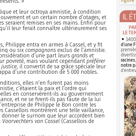
figure
présents. »
ique et leur octroya amnistie, à condition
IL É
 mouvement et un certain nombre d’otages, et
es seraient remises en ses mains. Enfin pour
PA
 qu’il leur ferait connaître ultérieurement ses
LE TE
1400 
d'une F
, Philippe entra en armes à Cassel, et y fit
premièr
cinq ou six
compagnons
exclus de l’amnistie.
divertis
considération d’une part
leurs grands et
racines
ur povreté
, mais voulant cependant
préférer
notre p
 justice
, il convertit de sa grâce spéciale leur
d'entrev
frappa d’une contribution de 5 000 nobles.
nditions, elles n’en furent pas moins
nistie, c’étaient la paix et l’ordre qui
ebelles en conservèrent-ils au gouvernement
ce, et ne se firent-ils pas faute de la lui
’entreprise de Philippe le Bon contre les
es Cassellois montrèrent une telle vaillance,
 donner le surnom que leur accordent bien
:
Voorvechters van Cassel
(Cassellois de