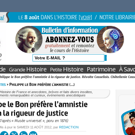
8 août
DANS L'HISTOIRE
/ NOTRE LIBRAIRI
LE
[VOIR]
de
Histoire
Histoire
Patrimoine
À Savo
Grande
Petite
hilippe le Bon préfère l'amnistie à la rigueur de justice. Révolte Cassellois. Châtellenie Cass
ites
> Philippe le Bon préfère l'amnistie (…)
 Histoire de France et anecdotes, brèves et faits divers insolites,
ments remarquables et curieux, événements anecdotiques
pe le Bon préfère l’amnistie
à la rigueur de justice
D’après « Musée universel », paru en 1876)
Mis à jour le
SAMEDI
11 AOÛT 2012
, par
REDACTION