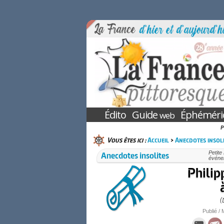
Édito
Guide
Éphéméri
web
P
Vous êtes ici :
Accueil
>
Anecdotes insol
Anecdotes insolites
Petite
événe
Philip
(
Publié / 