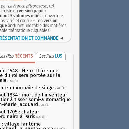
 par
La France pittoresque
, cet
 existe en
version papier
ant 3 volumes reliés
(couverture
dos carré et cousu) ET en
version
que
(incluant une table des matières
table thématique cliquables)
RÉSENTATION ET COMMANDE
◄
Les Plus
RÉCENTS
Les Plus
LUS
ût 1548 : Henri II fixe que
gie du roi sera portée sur la
aie
8 AOÛT
er en monnaie de singe
7 AOÛT
oût 1834 : mort de l'inventeur
tier à tisser semi-automatique
h-Marie Jacquard
7 AOÛT
oût 1705 : chaleur
rdinaire à Paris
6 AOÛT
 : village fantôme
ombant la Haute-Corse