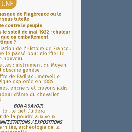
A UNE
asque de l'ingérence ou le
 sous tutelle
ite contre le peuple
 le soleil de mai 1922 : chaleur
rique ou emballement
tique ?
lation de l'Histoire de France :
re le passé pour glorifier le
 nouveau
ettes : instrument du Moyen
l'obscure genèse
fre de Padirac : merveille
gique explorée en 1889
es, encriers et crayons jadis
ndeur d'âme du chevalier
d
BON À SAVOIR
-toi, le ciel t'aidera
r de la poudre aux yeux
NIFESTATIONS / EXPOSITIONS
rnités, archéologie de la