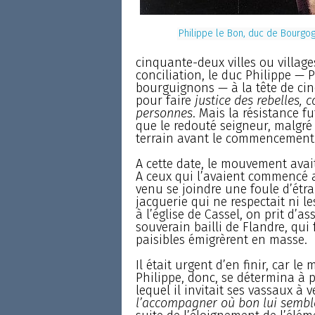
Philippe le Bon, duc de Bourgo
cinquante-deux villes ou villag
conciliation, le duc Philippe — 
bourguignons — à la tête de cin
pour faire
justice des rebelles, c
personnes
. Mais la résistance f
que le redouté seigneur, malgré 
terrain avant le commencement d
A cette date, le mouvement avai
A ceux qui l’avaient commencé 
venu se joindre une foule d’étra
jacquerie qui ne respectait ni l
à l’église de Cassel, on prit d’
souverain bailli de Flandre, qui 
paisibles émigrèrent en masse.
Il était urgent d’en finir, car l
Philippe, donc, se détermina à 
lequel il invitait ses vassaux à v
l’accompagner où bon lui sembl