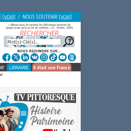
E
/ NOUS SOUTENIR
[VOIR]
[VOIR]
« Hâtons-nous de raconter les délicieuses histoires du
peuple avant qu'il ne les ait oubliées »
(C. Nodier, 1840)
NOUS REJOINDRE SUR...
ir
LIBRAIRIE
Il était une France
el