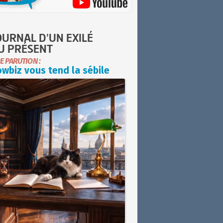
OURNAL D'UN EXILÉ
U PRÉSENT
E PARUTION :
wbiz vous tend la sébile