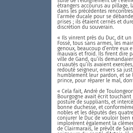
suite de l’éloignement de l’élé
étrangers accourus au pillage, l
dans les précédentes rencontres
l’armée ducale pour se débander
prises ; ils étaient cernés et du
discrétion du souverain.
« Ils vinrent près du Duc, dit u
Fossé, tous sans armes, les main
genoux, beaucoup d’entre eux en
mauvais et froid. Ils firent dir
ville de Gand, qu’ils demandaien
cruautés qu’ils avaient exercée
redouté seigneur, envers sa justic
humblement leur pardon, et se li
prince, pour réparer le mal, don
« Cela fait, André de Toulongeon
Bourgogne avait écrit touchant c
posture de suppliants, et intercé
bonne duchesse, et conformément 
nobles et les députés des quatre
conjurer le Duc de vouloir bien
implorèrent également la clémenc
de Clairmarais, le prévôt de Sai