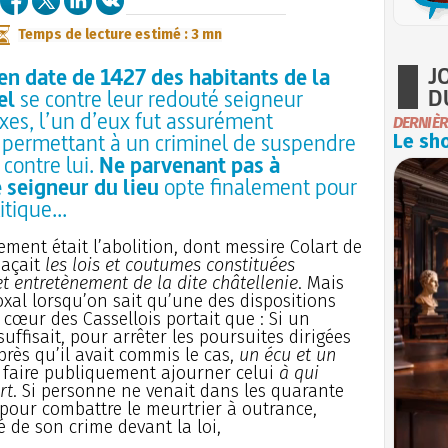
Temps de lecture estimé : 3 mn
J
en date de 1427 des habitants de la
D
el
se contre leur redouté seigneur
xes, l’un d’eux fut assurément
DERNIÈR
n permettant à un criminel de suspendre
Le sho
 contre lui.
Ne parvenant pas à
 seigneur du lieu
opte finalement pour
tique...
ent était l’abolition, dont messire Colart de
naçait
les lois et coutumes constituées
et entretènement de la dite châtellenie
. Mais
al lorsqu’on sait qu’une des dispositions
u cœur des Cassellois portait que : Si un
uffisait, pour arrêter les poursuites dirigées
près qu’il avait commis le cas,
un écu et un
e faire publiquement ajourner celui
à qui
rt
. Si personne ne venait dans les quarante
 pour combattre le meurtrier à outrance,
gé de son crime devant la loi,