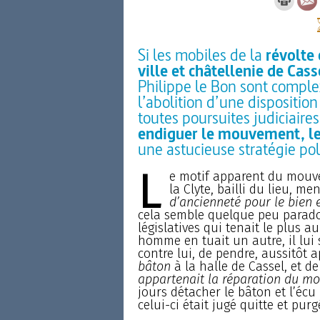
Si les mobiles de la
révolte 
ville et châtellenie de Cass
Philippe le Bon sont comple
l’abolition d’une dispositio
toutes poursuites judiciaires
endiguer le mouvement, le
une astucieuse stratégie poli
L
e motif apparent du mouvem
la Clyte, bailli du lieu, me
d’ancienneté pour le bien 
cela semble quelque peu paradox
législatives qui tenait le plus a
homme en tuait un autre, il lui s
contre lui, de pendre, aussitôt a
bâton
à la halle de Cassel, et d
appartenait la réparation du mo
jours détacher le bâton et l’écu
celui-ci était jugé quitte et pur