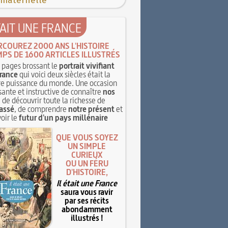
 maternelle
TAIT UNE FRANCE
RCOUREZ 2000 ANS L'HISTOIRE
MPS DE 1600 ARTICLES ILLUSTRÉS
pages brossant le
portrait vivifiant
rance
qui voici deux siècles était la
e puissance du monde. Une occasion
sante et instructive de connaître
nos
, de découvrir toute la richesse de
assé
, de comprendre
notre présent
et
oir le
futur d'un pays millénaire
QUE VOUS SOYEZ
UN SIMPLE
CURIEUX
OU UN FÉRU
D'HISTOIRE,
Il était une France
saura vous ravir
par ses récits
abondamment
illustrés !