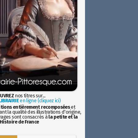
UVREZ
nos titres sur...
IBRAIRIE
en ligne (cliquez ici)
itions entièrement recomposées
et
nt la qualité des illustrations d'origine,
rages sont consacrés à
la petite et la
Histoire de France