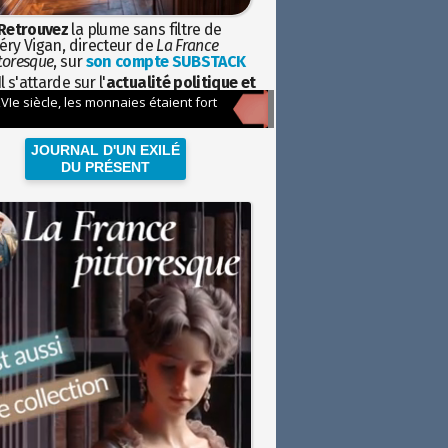
Retrouvez
la plume sans filtre de
éry Vigan, directeur de
La France
toresque
, sur
son compte SUBSTACK
l s'attarde sur l'
actualité politique et
ciétale
avec la hauteur de vue de
istoire
JOURNAL D'UN EXILÉ
DU PRÉSENT