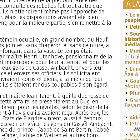
ment indigène et de la prédominance des
À L
a conduite des rebelles fut tout autre que
. Ils n’attendirent même pas l’approche de
Le m
. Mais les dispositions avaient été bien
peuple
rent, pour la majeure partie, s’en remettre à la
L'él
Sous
histo
n témoin oculaire, en grand nombre, au Neuf-
média
s jointes, sans chaperon et sans ceinture, à
fonçant dans la vase. Le temps était
Muti
e par maître Henri Utenhove, pensionnaire de la
détrui
t miséricorde pour leur attentat, et pour les
monde
s, eux gens de Cassel-Ambacht, envers leur
Lun
e et envers ses officiers. Ils sollicitaient
Âge à 
vraient, corps et biens, à la merci de leur
Gouf
t ils s’étaient rendus coupables à son égard.
géolo
Plum
 et maître Jean Tarent, à qui la duchesse de
Gra
ette affaire, se présentèrent au Duc, en
Bayar
dèrent pour les révoltés, selon le désir de la
à l’avis qu’ils avaient reçu. Après eux, les
Aide
 Etats de Flandre vinrent, aussi à genoux,
Jete
 recevoir en grâce les gens du Cassel-Ambacht,
MA
e du prince : l’abbé de Saint-Bertin, l’abbé
Mate
nt-Omer, l’abbé de Watten et autres bons