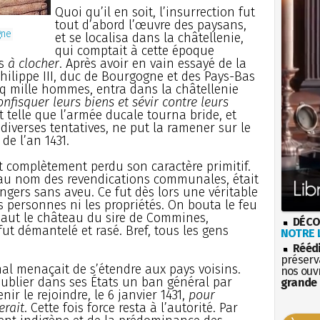
Quoi qu’il en soit, l’insurrection fut
tout d’abord l’œuvre des paysans,
gne
et se localisa dans la châtellenie,
qui comptait à cette époque
es
à clocher
. Après avoir en vain essayé de la
Philippe III, duc de Bourgogne et des Pays-Bas
q mille hommes, entra dans la châtellenie
onfisquer leurs biens et sévir contre leurs
ut telle que l’armée ducale tourna bride, et
diverses tentatives, ne put la ramener sur le
e l’an 1431.
t complètement perdu son caractère primitif.
au nom des revendications communales, était
ngers sans aveu. Ce fut dès lors une véritable
es personnes ni les propriétés. On bouta le feu
assaut le château du sire de Commines,
DÉCO
fut démantelé et rasé. Bref, tous les gens
NOTRE L
Rééd
préserva
e mal menaçait de s’étendre aux pays voisins.
nos ouv
publier dans ses États un ban général par
grande 
enir le rejoindre, le 6 janvier 1431,
pour
erait
. Cette fois force resta à l’autorité. Par