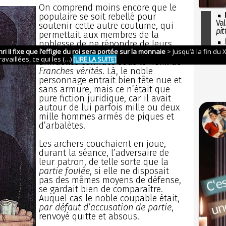
On comprend moins encore que le
populaire se soit rebellé pour
Val
soutenir cette autre coutume, qui
pit
permettait aux membres de la
I
noblesse de ne répondre de leurs
so
crimes que par devant les assises
l'H
annuelles connues sous le nom. de
Franches vérités
. Là, le noble
personnage entrait bien tête nue et
sans armure, mais ce n’était que
pure fiction juridique, car il avait
autour de lui parfois mille ou deux
mille hommes armés de piques et
d’arbalètes.
Les archers couchaient en joue,
durant la séance, l’adversaire de
leur patron, de telle sorte que la
partie foulée
, si elle ne disposait
pas des mêmes moyens de défense,
se gardait bien de comparaître.
Auquel cas le noble coupable était,
par défaut d’accusation de partie
,
renvoyé quitte et absous.