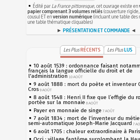
Édité par
La France pittoresque
, cet ouvrage existe en
papier comprenant 3 volumes reliés
(couverture rigide,
cousu) ET en
version numérique
(incluant une table des 
une table thématique cliquables)
►
PRÉSENTATION ET COMMANDE
◄
Les Plus
RÉCENTS
Les Plus
LUS
10 août 1539 : ordonnance faisant notam
français la langue officielle du droit et de
l'administration
10 AOÛT
9 août 1888 : mort du poète et inventeur 
Cros
9 AOÛT
8 août 1548 : Henri II fixe que l’effigie du r
portée sur la monnaie
8 AOÛT
Payer en monnaie de singe
7 AOÛT
7 août 1834 : mort de l'inventeur du métier
semi-automatique Joseph-Marie Jacquard
7 A
6 août 1705 : chaleur extraordinaire à Pari
Occi : village fantôme surplombant la Ha