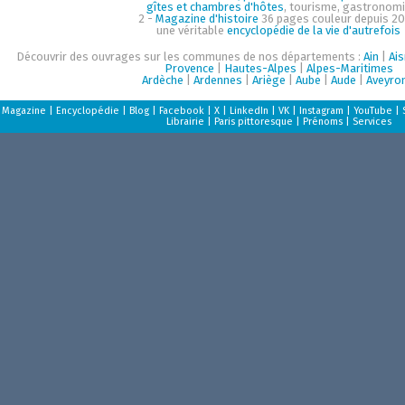
gîtes et chambres d'hôtes
, tourisme, gastronom
2 -
Magazine d'histoire
36 pages couleur depuis 20
une véritable
encyclopédie de la vie d'autrefois
Découvrir des ouvrages sur les communes de nos départements :
Ain
|
Ai
Provence
|
Hautes-Alpes
|
Alpes-Maritimes
Ardèche
|
Ardennes
|
Ariège
|
Aube
|
Aude
|
Aveyro
Magazine
|
Encyclopédie
|
Blog
|
Facebook
|
X
|
LinkedIn
|
VK
|
Instagram
|
YouTube
|
Librairie
|
Paris pittoresque
|
Prénoms
|
Services