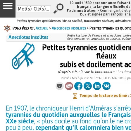
10 août 1539 : ordonnance faisan
français la langue officielle du
l'administration
> Commençant d’être 
1539 et signée par François Ier 
Petites tyrannies quotidiennes. Vie en société, tracasseries sociales, administra
Vous êtes ici :
Accueil
>
Anecdotes insolites
> Petites tyrannies quotid
Anecdotes insolites
Petite Histoire de France et anecdotes, brèves
événements remarquables et curieux, évén
Petites tyrannies quotidienn
fléaux
subis et docilement a
(D’après « Ma Revue hebdomadaire illustrée »
Publié / Mis à jour le
MERCREDI
15 MAI 2013
, p
Temps de lecture estimé :
En 1907, le chroniqueur Henri d’Alméras s’arrête
tyrannies du quotidien auxquelles le Françai
XXe siècle
, « plus docile au fond qu’on le ne cr
peu à peu,
cependant qu’il calomniera bien v