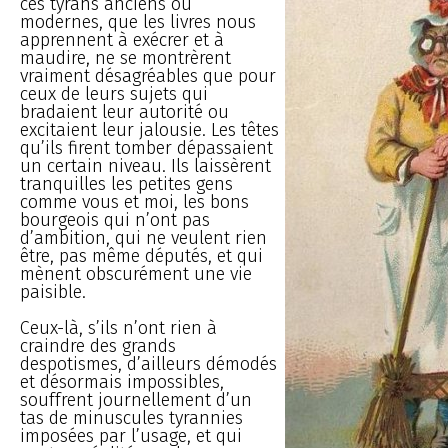
ces tyrans anciens ou
modernes, que les livres nous
apprennent à exécrer et à
maudire, ne se montrèrent
vraiment désagréables que pour
ceux de leurs sujets qui
bradaient leur autorité ou
excitaient leur jalousie. Les têtes
qu’ils firent tomber dépassaient
un certain niveau. Ils laissèrent
tranquilles les petites gens
comme vous et moi, les bons
bourgeois qui n’ont pas
d’ambition, qui ne veulent rien
être, pas même députés, et qui
mènent obscurément une vie
paisible.
Ceux-là, s’ils n’ont rien à
craindre des grands
despotismes, d’ailleurs démodés
et désormais impossibles,
souffrent journellement d’un
tas de minuscules tyrannies
imposées par l’usage, et qui