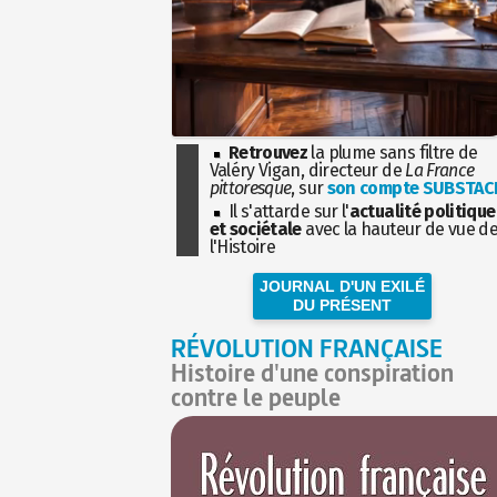
Retrouvez
la plume sans filtre de
Valéry Vigan, directeur de
La France
pittoresque
, sur
son compte SUBSTAC
Il s'attarde sur l'
actualité politique
et sociétale
avec la hauteur de vue d
l'Histoire
JOURNAL D'UN EXILÉ
DU PRÉSENT
RÉVOLUTION FRANÇAISE
Histoire d'une conspiration
contre le peuple