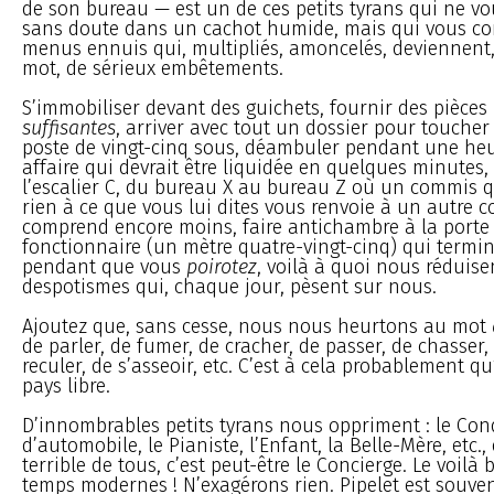
de son bureau — est un de ces petits tyrans qui ne v
sans doute dans un cachot humide, mais qui vous c
menus ennuis qui, multipliés, amoncelés, deviennent,
mot, de sérieux embêtements.
S’immobiliser devant des guichets, fournir des pièces
suffisantes
, arriver avec tout un dossier pour touche
poste de vingt-cinq sous, déambuler pendant une he
affaire qui devrait être liquidée en quelques minutes, 
l’escalier C, du bureau X au bureau Z où un commis 
rien à ce que vous lui dites vous renvoie à un autre 
comprend encore moins, faire antichambre à la porte
fonctionnaire (un mètre quatre-vingt-cinq) qui termi
pendant que vous
poirotez
, voilà à quoi nous réduis
despotismes qui, chaque jour, pèsent sur nous.
Ajoutez que, sans cesse, nous nous heurtons au mot
de parler, de fumer, de cracher, de passer, de chasser,
reculer, de s’asseoir, etc. C’est à cela probablement q
pays libre.
D’innombrables petits tyrans nous oppriment : le Co
d’automobile, le Pianiste, l’Enfant, la Belle-Mère, etc., 
terrible de tous, c’est peut-être le Concierge. Le voilà 
temps modernes ! N’exagérons rien. Pipelet est souve