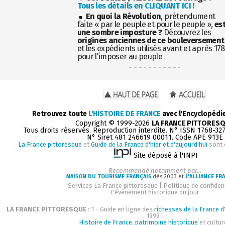
Tous les détails en CLIQUANT ICI !
En quoi la Révolution
, prétendument
faite « par le peuple et pour le peuple »,
es
une sombre imposture ?
Découvrez les
origines anciennes de ce bouleversement
et les expédients utilisés avant et après 17
pour l'imposer au peuple
- - - - - - - - - - -
Retrouvez toute
L'HISTOIRE DE FRANCE
avec l'Encyclopédi
Copyright © 1999-2026
LA FRANCE PITTORES
Tous droits réservés. Reproduction interdite. N° ISSN 1768-32
N° Siret 481 246619 00011. Code APE 913E
La France pittoresque
et
Guide de la France d'hier et d'aujourd'hui
sont 
Site déposé à l'INPI
Recommandé notamment par...
MAISON DU TOURISME FRANÇAIS
dès 2003 et
L'ALLIANCE FR
Services La France pittoresque
|
Politique de confident
L'événement historique du jour
LA FRANCE PITTORESQUE :
1 - Guide en ligne des
richesses de la France d'
1999 :
Histoire de France, patrimoine historique
et cultur