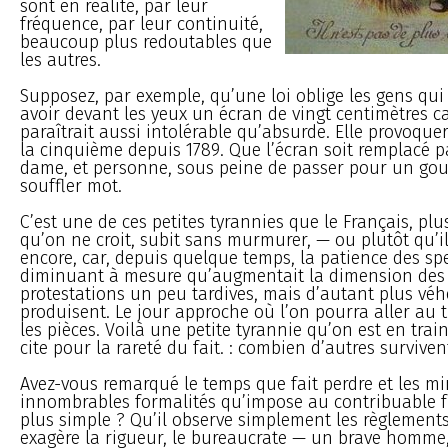
sont en réalité, par leur
fréquence, par leur continuité,
beaucoup plus redoutables que
les autres.
Supposez, par exemple, qu’une loi oblige les gens qui
avoir devant les yeux un écran de vingt centimètres car
paraîtrait aussi intolérable qu’absurde. Elle provoquer
la cinquième depuis 1789. Que l’écran soit remplacé 
dame, et personne, sous peine de passer pour un gouj
souffler mot.
C’est une de ces petites tyrannies que le Français, plu
qu’on ne croit, subit sans murmurer, — ou plutôt qu’i
encore, car, depuis quelque temps, la patience des sp
diminuant à mesure qu’augmentait la dimension des
protestations un peu tardives, mais d’autant plus vé
produisent. Le jour approche où l’on pourra aller au 
les pièces. Voilà une petite tyrannie qu’on est en train
cite pour la rareté du fait. : combien d’autres survivent
Avez-vous remarqué le temps que fait perdre et les mi
innombrables formalités qu’impose au contribuable fr
plus simple ? Qu’il observe simplement les règlements
exagère la rigueur, le bureaucrate — un brave homme,