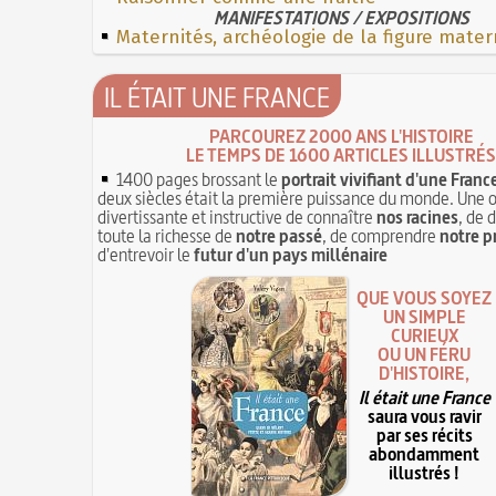
MANIFESTATIONS / EXPOSITIONS
Maternités, archéologie de la figure mater
IL ÉTAIT UNE FRANCE
PARCOUREZ 2000 ANS L'HISTOIRE
LE TEMPS DE 1600 ARTICLES ILLUSTRÉS
1400 pages brossant le
portrait vivifiant d'une Franc
deux siècles était la première puissance du monde. Une 
divertissante et instructive de connaître
nos racines
, de 
toute la richesse de
notre passé
, de comprendre
notre p
d'entrevoir le
futur d'un pays millénaire
QUE VOUS SOYEZ
UN SIMPLE
CURIEUX
OU UN FÉRU
D'HISTOIRE,
Il était une France
saura vous ravir
par ses récits
abondamment
illustrés !