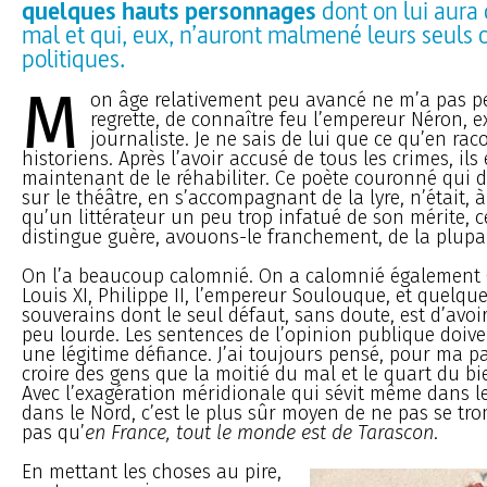
quelques hauts personnages
dont on lui aura 
mal et qui, eux, n’auront malmené leurs seuls
politiques.
M
on âge relativement peu avancé ne m’a pas per
regrette, de connaître feu l’empereur Néron, e
journaliste. Je ne sais de lui que ce qu’en rac
historiens. Après l’avoir accusé de tous les crimes, ils
maintenant de le réhabiliter. Ce poète couronné qui d
sur le théâtre, en s’accompagnant de la lyre, n’était, à
qu’un littérateur un peu trop infatué de son mérite, c
distingue guère, avouons-le franchement, de la plupart
On l’a beaucoup calomnié. On a calomnié également C
Louis XI, Philippe II, l’empereur Soulouque, et quelqu
souverains dont le seul défaut, sans doute, est d’avo
peu lourde. Les sentences de l’opinion publique doive
une légitime défiance. J’ai toujours pensé, pour ma par
croire des gens que la moitié du mal et le quart du bi
Avec l’exagération méridionale qui sévit même dans l
dans le Nord, c’est le plus sûr moyen de ne pas se tr
pas qu’
en France, tout le monde est de Tarascon
.
En mettant les choses au pire,