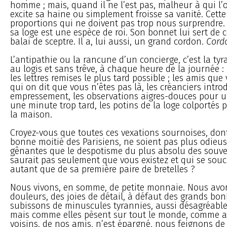
homme ; mais, quand il ne l’est pas, malheur à qui l’o
excite sa haine ou simplement froisse sa vanité. Cette
proportions qui ne doivent pas trop nous surprendre.
sa loge est une espèce de roi. Son bonnet lui sert de
balai de sceptre. Il a, lui aussi, un grand cordon.
Cordo
L’antipathie ou la rancune d’un concierge, c’est la tyr
au logis et sans trêve, à chaque heure de la journée : 
les lettres remises le plus tard possible ; les amis que
qui on dit que vous n’êtes pas là, les créanciers intro
empressement, les observations aigres-douces pour u
une minute trop tard, les potins de la loge colportés p
la maison.
Croyez-vous que toutes ces vexations sournoises, don
bonne moitié des Parisiens, ne soient pas plus odieus
gênantes que le despotisme du plus absolu des souve
saurait pas seulement que vous existez et qui se souc
autant que de sa première paire de bretelles ?
Nous vivons, en somme, de petite monnaie. Nous av
douleurs, des joies de détail, à défaut des grands bo
subissons de minuscules tyrannies, aussi désagréabl
mais comme elles pèsent sur tout le monde, comme 
voisins, de nos amis, n’est épargné, nous feignons d