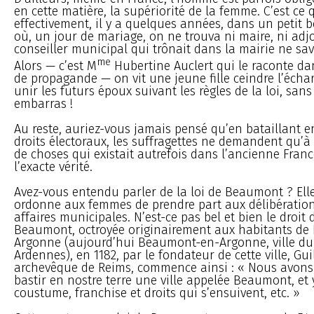
en cette matière, la supériorité de la femme. C’est ce 
effectivement, il y a quelques années, dans un petit b
où, un jour de mariage, on ne trouva ni maire, ni adjo
conseiller municipal qui trônait dans la mairie ne savai
me
Alors — c’est M
Hubertine Auclert qui le raconte d
de propagande — on vit une jeune fille ceindre l’écharp
unir les futurs époux suivant les règles de la loi, san
embarras !
Au reste, auriez-vous jamais pensé qu’en bataillant e
droits électoraux, les suffragettes ne demandent qu’à 
de choses qui existait autrefois dans l’ancienne Franc
l’exacte vérité.
Avez-vous entendu parler de la loi de Beaumont ? Elle
ordonne aux femmes de prendre part aux délibération
affaires municipales. N’est-ce pas bel et bien le droit 
Beaumont, octroyée originairement aux habitants de
Argonne (aujourd’hui Beaumont-en-Argonne, ville d
Ardennes), en 1182, par le fondateur de cette ville, Gu
archevêque de Reims, commence ainsi : « Nous avons c
bastir en nostre terre une ville appelée Beaumont, et
coustume, franchise et droits qui s’ensuivent, etc. »