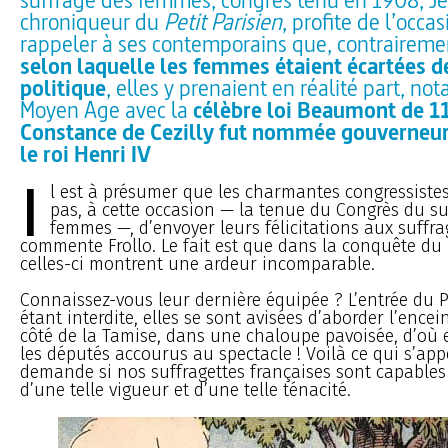
chroniqueur du
Petit Parisien
, profite de l’occa
rappeler à ses contemporains que, contrairemen
selon laquelle les femmes étaient écartées de
politique
, elles y prenaient en réalité part, n
Moyen Age avec la
célèbre loi Beaumont de 1
Constance de Cezilly fut nommée gouverneur
le roi Henri IV
I
l est à présumer que les charmantes congressist
pas, à cette occasion — la tenue du Congrès du su
femmes —, d’envoyer leurs félicitations aux suffra
commente Frollo. Le fait est que dans la conquête du 
celles-ci montrent une ardeur incomparable.
Connaissez-vous leur dernière équipée ? L’entrée du 
étant interdite, elles se sont avisées d’aborder l’encei
côté de la Tamise, dans une chaloupe pavoisée, d’où 
les députés accourus au spectacle ! Voilà ce qui s’appe
demande si nos suffragettes françaises sont capables
d’une telle vigueur et d’une telle ténacité.