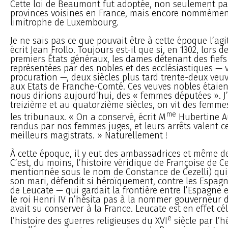
Cette loi de Beaumont fut adoptée, non seulement par 
provinces voisines en France, mais encore nommémen
limitrophe de Luxembourg.
Je ne sais pas ce que pouvait être à cette époque l’agi
écrit Jean Frollo. Toujours est-il que si, en 1302, lors 
premiers États généraux, les dames détenant des fiefs
représentées par des nobles et des ecclésiastiques — 
procuration —, deux siècles plus tard trente-deux veu
aux Etats de Franche-Comté. Ces veuves nobles étaie
nous dirions aujourd’hui, des « femmes députées ». J
treizième et au quatorzième siècles, on vit des femme
me
les tribunaux. « On a conservé, écrit M
Hubertine Au
rendus par nos femmes juges, et leurs arrêts valent c
meilleurs magistrats. » Naturellement !
À cette époque, il y eut des ambassadrices et même de
C’est, du moins, l’histoire véridique de Françoise de C
mentionnée sous le nom de Constance de Cezelli) qui,
son mari, défendit si héroïquement, contre les Espagno
de Leucate — qui gardait la frontière entre l’Espagne 
le roi Henri IV n’hésita pas à la nommer gouverneur de
avait su conserver à la France. Leucate est en effet c
e
l’histoire des guerres religieuses du XVI
siècle par l’h