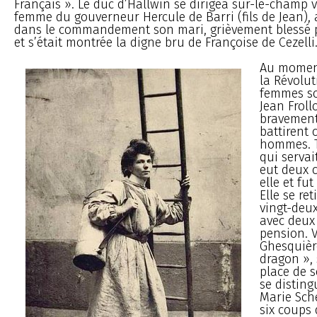
Français ». Le duc d’Hallwin se dirigea sur-le-champ v
femme du gouverneur Hercule de Barri (fils de Jean), 
dans le commandement son mari, grièvement blessé p
et s’était montrée la digne bru de Françoise de Cezelli
Au moment
la Révolut
femmes sol
Jean Frollo
bravement 
battirent
hommes. T
qui servai
eut deux 
elle et fut
Elle se ret
vingt-deux
avec deux
pension. V
Ghesquière
dragon », 
place de 
se distin
Marie Sche
six coups 