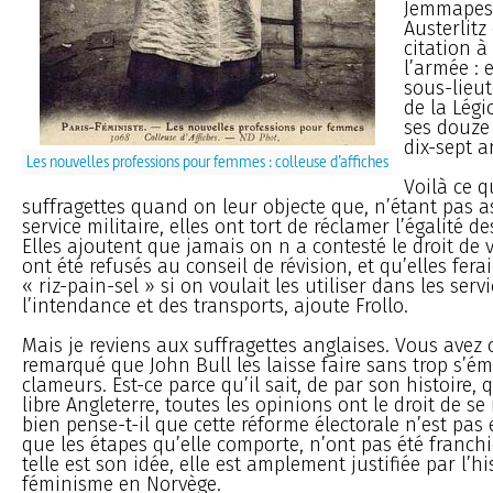
Jemmapes,
Austerlitz
citation à
l’armée :
sous-lieut
de la Lég
ses douze
dix-sept a
Les nouvelles professions pour femmes : colleuse d’affiches
Voilà ce q
suffragettes quand on leur objecte que, n’étant pas a
service militaire, elles ont tort de réclamer l’égalité de
Elles ajoutent que jamais on n a contesté le droit de 
ont été refusés au conseil de révision, et qu’elles fera
« riz-pain-sel » si on voulait les utiliser dans les serv
l’intendance et des transports, ajoute Frollo.
Mais je reviens aux suffragettes anglaises. Vous avez
remarqué que John Bull les laisse faire sans trop s’é
clameurs. Est-ce parce qu’il sait, de par son histoire, q
libre Angleterre, toutes les opinions ont le droit de s
bien pense-t-il que cette réforme électorale n’est pas
que les étapes qu’elle comporte, n’ont pas été franchi
telle est son idée, elle est amplement justifiée par l’hi
féminisme en Norvège.