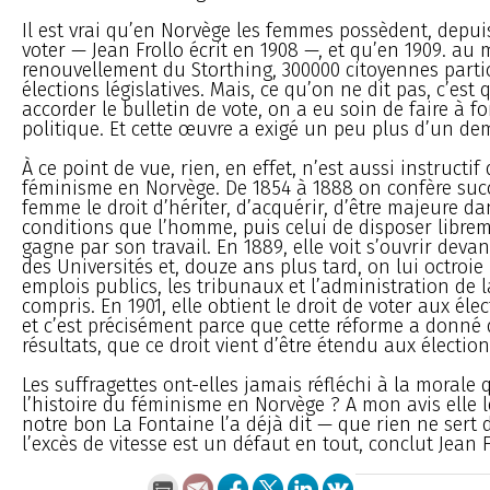
Il est vrai qu’en Norvège les femmes possèdent, depuis
voter — Jean Frollo écrit en 1908 —, et qu’en 1909. a
renouvellement du Storthing, 300000 citoyennes parti
élections législatives. Mais, ce qu’on ne dit pas, c’est
accorder le bulletin de vote, on a eu soin de faire à 
politique. Et cette œuvre a exigé un peu plus d’un dem
À ce point de vue, rien, en effet, n’est aussi instructi
féminisme en Norvège. De 1854 à 1888 on confère suc
femme le droit d’hériter, d’acquérir, d’être majeure d
conditions que l’homme, puis celui de disposer librem
gagne par son travail. En 1889, elle voit s’ouvrir devan
des Universités et, douze ans plus tard, on lui octroie 
emplois publics, les tribunaux et l’administration de l
compris. En 1901, elle obtient le droit de voter aux él
et c’est précisément parce que cette réforme a donné 
résultats, que ce droit vient d’être étendu aux élections
Les suffragettes ont-elles jamais réfléchi à la morale
l’histoire du féminisme en Norvège ? A mon avis elle l
notre bon La Fontaine l’a déjà dit — que rien ne sert d
l’excès de vitesse est un défaut en tout, conclut Jean F