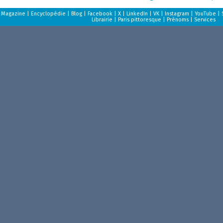
Magazine
|
Encyclopédie
|
Blog
|
Facebook
|
X
|
LinkedIn
|
VK
|
Instagram
|
YouTube
|
Librairie
|
Paris pittoresque
|
Prénoms
|
Services