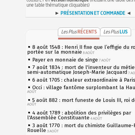
une table thématique cliquables)
►
PRÉSENTATION ET COMMANDE
◄
Les Plus
RÉCENTS
Les Plus
LUS
8 août 1548 : Henri II fixe que l’effigie du r
portée sur la monnaie
8 AOÛT
Payer en monnaie de singe
7 AOÛT
7 août 1834 : mort de l'inventeur du métier
semi-automatique Joseph-Marie Jacquard
7 A
6 août 1705 : chaleur extraordinaire à Pari
Occi : village fantôme surplombant la Ha
AOÛT
5 août 882 : mort funeste de Louis III, roi 
AOÛT
4 août 1789 : abolition des privilèges par
l'Assemblée Constituante
4 AOÛT
3 août 1770 : mort du chimiste Guillaume-
Rouelle
3 AOÛT