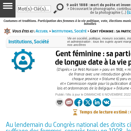
9 août 1888 : mort du poète et inven
> Découvrant le phonographe, contribuan
de la photographie (…)
[L
Coutumes et traditions. Participation des femmes à la vie politique, vote, élections muni
batailles
Vous êtes ici :
Accueil
>
Institutions, Société
> Gent féminine : sa partic
Vie en société, politique, moeurs sociales, ins
Institutions, Société
et administration : tous les sujets ayant marq
nos ancêtres
Gent féminine : sa part
de longue date à la vie 
(D’après « Le Petit Parisien » paru en 1908, « Hi
de France avec une introduction génér
chaque province » (Volume 6) paru e
et « Commission royale pour la publication 
lois et ordonnances de la Belgique » (Volume 
Publié / Mis à jour le
DIMANCHE
6 NOVEMBRE 2022
Temps de lecture estimé :
Au lendemain du Congrès national des droits ci
suffrage des femmes, congrès tenu en 1908, Je