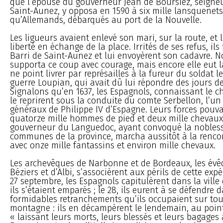
que l’épouse du gouverneur Jean de Boursiez, seigneu
Saint-Aunez, y opposa en 1590 à six mille lansquenets
qu’Allemands, débarqués au port de la Nouvelle.
Les ligueurs avaient enlevé son mari, sur la route, et l
liberté en échange de la place. Irrités de ses refus, ils 
Barri de Saint-Aunez et lui envoyèrent son cadavre. 
supporta ce coup avec courage, mais encore elle eut
ne point livrer par représailles à la fureur du soldat l
guerre Loupian, qui avait dû lui répondre des jours d
Signalons qu’en 1637, les Espagnols, connaissant le c
le reprirent sous la conduite du comte Serbellon, l’un
généraux de Philippe IV d’Espagne. Leurs forces pouv
quatorze mille hommes de pied et deux mille chevaux.
gouverneur du Languedoc, ayant convoqué la nobless
communes de la province, marcha aussitôt à la rencon
avec onze mille fantassins et environ mille chevaux.
Les archevêques de Narbonne et de Bordeaux, les évê
Béziers et d’Albi, s’associèrent aux périls de cette expé
27 septembre, les Espagnols capitulèrent dans la ville
ils s’étaient emparés ; le 28, ils eurent à se défendre 
formidables retranchements qu’ils occupaient sur tout
montagne : ils en décampèrent le lendemain, au point
« laissant leurs morts, leurs blessés et leurs bagages 