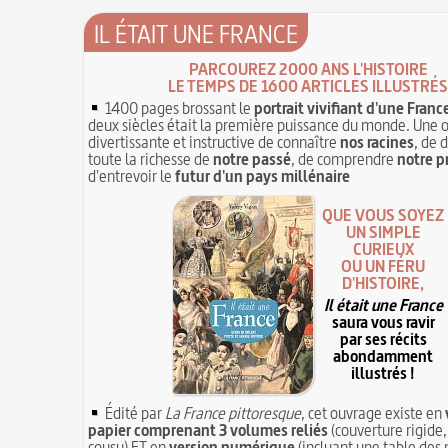
IL ÉTAIT UNE FRANCE
PARCOUREZ 2000 ANS L'HISTOIRE
LE TEMPS DE 1600 ARTICLES ILLUSTRÉS
1400 pages brossant le
portrait vivifiant d'une Franc
deux siècles était la première puissance du monde. Une 
divertissante et instructive de connaître
nos racines
, de 
toute la richesse de
notre passé
, de comprendre
notre p
d'entrevoir le
futur d'un pays millénaire
QUE VOUS SOYEZ
UN SIMPLE
CURIEUX
OU UN FÉRU
D'HISTOIRE,
Il était une France
saura vous ravir
par ses récits
abondamment
illustrés !
Édité par
La France pittoresque
, cet ouvrage existe en
papier comprenant 3 volumes reliés
(couverture rigide,
cousu) ET en
version numérique
(incluant une table des 