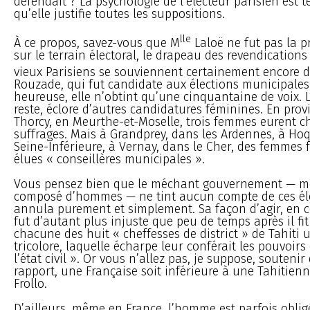
défendait ? La psychologie de l’électeur parisien est t
qu’elle justifie toutes les suppositions.
lle
À ce propos, savez-vous que M
Laloë ne fut pas la p
sur le terrain électoral, le drapeau des revendications
vieux Parisiens se souviennent certainement encore 
Rouzade, qui fut candidate aux élections municipales
heureuse, elle n’obtint qu’une cinquantaine de voix. L
reste, éclore d’autres candidatures féminines. En pr
Thorcy, en Meurthe-et-Moselle, trois femmes eurent 
suffrages. Mais à Grandprey, dans les Ardennes, à Hoq
Seine-Inférieure, à Vernay, dans le Cher, des femmes f
élues « conseillères municipales ».
Vous pensez bien que le méchant gouvernement — m
composé d’hommes — ne tint aucun compte de ces éle
annula purement et simplement. Sa façon d’agir, en c
fut d’autant plus injuste que peu de temps après il fit
chacune des huit « cheffesses de district » de Tahiti
tricolore, laquelle écharpe leur conférait les pouvoirs 
l’état civil ». Or vous n’allez pas, je suppose, soutenir
rapport, une Française soit inférieure à une Tahitienn
Frollo.
D’ailleurs, même en France, l’homme est parfois oblig