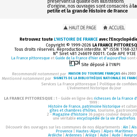
préservant la qualité des illustrations
d'origine, nos ouvrages sont consacrés à
la
petite et la grande Histoire de France
Retrouvez toute
L'HISTOIRE DE FRANCE
avec l'Encyclopédi
Copyright © 1999-2026
LA FRANCE PITTORES
Tous droits réservés. Reproduction interdite. N° ISSN 1768-32
N° Siret 481 246619 00011. Code APE 913E
La France pittoresque
et
Guide de la France d'hier et d'aujourd'hui
sont 
Site déposé à l'INPI
Recommandé notamment par
MAISON DU TOURISME FRANÇAIS
dès 2003
Mentionné notamment par
SIGNETS DE LA BIBLIOTHÈQUE NATIONALE DE FRAN
Services La France pittoresque
|
Politique de confident
L'événement historique du jour
LA FRANCE PITTORESQUE :
1 - Guide en ligne des
richesses de la France d'
1999 :
Histoire de France, patrimoine historique
et cultur
gîtes et chambres d'hôtes
, tourisme, gastronom
2 -
Magazine d'histoire
36 pages couleur depuis 20
une véritable
encyclopédie de la vie d'autrefois
Découvrir des ouvrages sur les communes de nos départements :
Ain
|
Ai
Provence
|
Hautes-Alpes
|
Alpes-Maritimes
Ardèche
|
Ardennes
|
Ariège
|
Aube
|
Aude
|
Aveyro