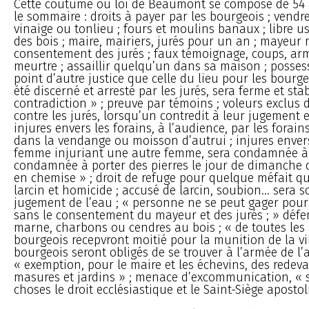
Cette coutume ou loi de Beaumont se compose de 54 ar
le sommaire : droits à payer par les bourgeois ; vendr
vinaige ou tonlieu ; fours et moulins banaux ; libre u
des bois ; maire, mairiers, jurés pour un an ; mayeu
consentement des jurés ; faux témoignage, coups, arm
meurtre ; assaillir quelqu’un dans sa maison ; possess
point d’autre justice que celle du lieu pour les bourge
été discerné et arresté par les jurés, sera ferme et sta
contradiction » ; preuve par témoins ; voleurs exclus d
contre les jurés, lorsqu’un contredit à leur jugement e
injures envers les forains, à l’audience, par les forain
dans la vendange ou moisson d’autrui ; injures envers
femme injuriant une autre femme, sera condamnée à
condamnée à porter des pierres le jour de dimanche d
en chemise » ; droit de refuge pour quelque méfait que
larcin et homicide ; accusé de larcin, soubion... sera 
jugement de l’eau ; « personne ne se peut gager pour
sans le consentement du mayeur et des jurés ; » défe
marne, charbons ou cendres au bois ; « de toutes les 
bourgeois recepvront moitié pour la munition de la vill
bourgeois seront obligés de se trouver à l’armée de l’
« exemption, pour le maire et les échevins, des redev
masures et jardins » ; menace d’excommunication, « s
choses le droit ecclésiastique et le Saint-Siège apostol