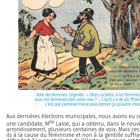
Vote des femmes. Légende : « Dites, la belle, si les femmes
vous me donneriez bien votre voix ? – C’qu’il y a de sûr, M’sie
c’est que j’aimerai mieux vous donner ça qu’autre chos
Aux dernières élections municipales, nous avons eu c
lle
une candidate, M
Laloë, qui a obtenu, dans le neu
arrondissement, plusieurs centaines de voix. Mais ces 
ils à la cause du féminisme et non à la gentille suffra