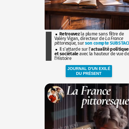
Retrouvez
la plume sans filtre de
Valéry Vigan, directeur de
La France
pittoresque
, sur
son compte SUBSTAC
Il s'attarde sur l'
actualité politique
et sociétale
avec la hauteur de vue d
l'Histoire
JOURNAL D'UN EXILÉ
DU PRÉSENT