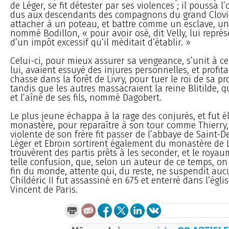
de Léger, se fit détester par ses violences ; il poussa l
dus aux descendants des compagnons du grand Clovis,
attacher à un poteau, et battre comme un esclave, un
nommé Bodillon, « pour avoir osé, dit Velly, lui repré
d’un impôt excessif qu’il méditait d’établir. »
Celui-ci, pour mieux assurer sa vengeance, s’unit à 
lui, avaient essuyé des injures personnelles, et profit
chasse dans la forêt de Livry, pour tuer le roi de sa p
tandis que les autres massacraient la reine Blitilde, qu
et l’aîné de ses fils, nommé Dagobert.
Le plus jeune échappa à la rage des conjurés, et fut 
monastère, pour reparaître à son tour comme Thierry,
violente de son frère fit passer de l’abbaye de Saint-D
Léger et Ebroïn sortirent également du monastère de L
trouvèrent des partis prêts à les seconder, et le roy
telle confusion, que, selon un auteur de ce temps, on 
fin du monde, attente qui, du reste, ne suspendit au
Childéric II fut assassiné en 675 et enterré dans l’égli
Vincent de Paris.