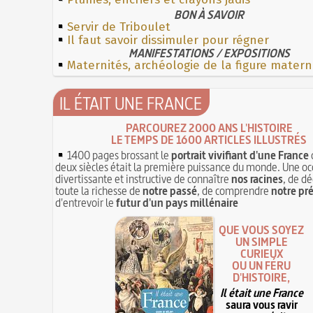
BON À SAVOIR
Servir de Triboulet
Il faut savoir dissimuler pour régner
MANIFESTATIONS / EXPOSITIONS
Maternités, archéologie de la figure matern
IL ÉTAIT UNE FRANCE
PARCOUREZ 2000 ANS L'HISTOIRE
LE TEMPS DE 1600 ARTICLES ILLUSTRÉS
1400 pages brossant le
portrait vivifiant d'une France
deux siècles était la première puissance du monde. Une oc
divertissante et instructive de connaître
nos racines
, de dé
toute la richesse de
notre passé
, de comprendre
notre pr
d'entrevoir le
futur d'un pays millénaire
QUE VOUS SOYEZ
UN SIMPLE
CURIEUX
OU UN FÉRU
D'HISTOIRE,
Il était une France
saura vous ravir