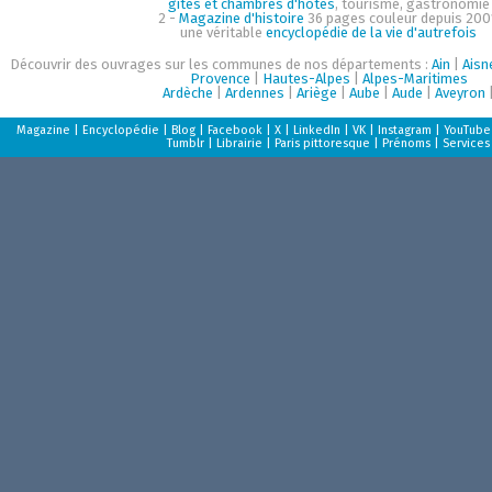
gîtes et chambres d'hôtes
, tourisme, gastronomie
2 -
Magazine d'histoire
36 pages couleur depuis 200
une véritable
encyclopédie de la vie d'autrefois
Découvrir des ouvrages sur les communes de nos départements :
Ain
|
Aisn
Provence
|
Hautes-Alpes
|
Alpes-Maritimes
Ardèche
|
Ardennes
|
Ariège
|
Aube
|
Aude
|
Aveyron
Magazine
|
Encyclopédie
|
Blog
|
Facebook
|
X
|
LinkedIn
|
VK
|
Instagram
|
YouTube
Tumblr
|
Librairie
|
Paris pittoresque
|
Prénoms
|
Services