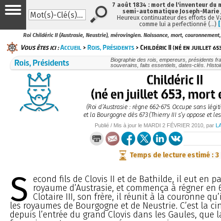
7 août 1834 : mort de l'inventeur du 
semi-automatique Joseph-Marie
Heureux continuateur des efforts de V
comme lui a perfectionné (…)
Roi Childéric II (Austrasie, Neustrie), mérovingien. Naissance, mort, couronnemen
Vous êtes ici :
Accueil
>
Rois, Présidents
> Childéric II (né en juillet 653
Rois, Présidents
Biographie des rois, empereurs, présidents fr
souverains, faits essentiels, dates-clés. Histo
Childéric II
(né en juillet 653, mort
(Roi d’Austrasie : règne 662-675. Occupe sans légit
et la Bourgogne dès 673 (Thierry III s’y oppose et le
Publié / Mis à jour le
MARDI
2 FÉVRIER 2010
, par
L
Temps de lecture estimé : 3
S
econd fils de Clovis II et de Bathilde, il eut en p
royaume d’Austrasie, et commença à régner en 6
Clotaire III, son frère, il réunit à la couronne qu
les royaumes de Bourgogne et de Neustrie. C’est la ci
depuis l’entrée du grand Clovis dans les Gaules, que 