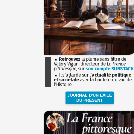
Retrouvez
la plume sans filtre de
Valéry Vigan, directeur de
La France
pittoresque
, sur
son compte SUBSTACK
Il s'attarde sur l'
actualité politique
et sociétale
avec la hauteur de vue de
l'Histoire
JOURNAL D'UN EXILÉ
DU PRÉSENT