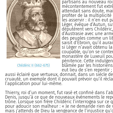
partisans au nouveau roi
mécontentement fut extrê
attendait sans doute, mais
profiter de la multiplicité
les asservir : il n’en eut 
Léger, évêque d’Autun, sut 
députèrent vers Childéric,
d’Austrasie avec une armée
des peuples comme un lib
saisit d’Ebroïn, qu’il aurai
si Léger n’avait obtenu la
coupable, qu’on se conte
monastère de Luxeuil pour
pénitence. Cette indulgen
blâmée par les historiens ;
Childéric II (662-675)
eut lieu de s’en repentir ;
aussi éclairé que vertueux, donnait, dans un siècle de
cruauté, un exemple dont il pouvait prévoir qu’il récl
l’application pour lui-même.
Thierry, roi d’un moment, fut rasé et confiné dans l’a
Denis, jusqu’à ce que de nouveaux événements le repo
trône. Lorsque son frère Childéric l’interrogea sur ce q
pour adoucir son malheur : « Je ne demande rien de v
mais j’attends de Dieu la vengeance de l’injustice qu’