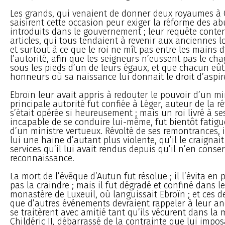
Les grands, qui venaient de donner deux royaumes à Ch
saisirent cette occasion peur exiger la réforme des ab
introduits dans le gouvernement ; leur requête conte
articles, qui tous tendaient à revenir aux anciennes l
et surtout à ce que le roi ne mît pas entre les mains 
l’autorité, afin que les seigneurs n’eussent pas le cha
sous les pieds d’un de leurs égaux, et que chacun eût
honneurs où sa naissance lui donnait le droit d’aspir
Ebroïn leur avait appris à redouter le pouvoir d’un min
principale autorité fut confiée à Léger, auteur de la r
s’était opérée si heureusement ; mais un roi livré à se
incapable de se conduire lui-même, fut bientôt fatigu
d’un ministre vertueux. Révolté de ses remontrances, 
lui une haine d’autant plus violente, qu’il le craignait
services qu’il lui avait rendus depuis qu’il n’en conse
reconnaissance.
La mort de l’évêque d’Autun fut résolue ; il l’évita en
pas la craindre ; mais il fut dégradé et confiné dans 
monastère de Luxeuil, où languissait Ebroïn ; et ces
que d’autres événements devraient rappeler à leur anc
se traitèrent avec amitié tant qu’ils vécurent dans la
Childéric II, débarrassé de la contrainte que lui impos