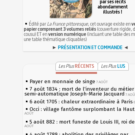
par ses récits
abondamment
illustrés !
Édité par
La France pittoresque
, cet ouvrage existe en
v
papier comprenant 3 volumes reliés
(couverture rigide, d
cousu) ET en
version numérique
(incluant une table des m
une table thématique cliquables)
►
PRÉSENTATION ET COMMANDE
◄
Les Plus
RÉCENTS
Les Plus
LUS
Payer en monnaie de singe
7 AOÛT
7 août 1834 : mort de l'inventeur du métier 
semi-automatique Joseph-Marie Jacquard
7 AO
6 août 1705 : chaleur extraordinaire à Paris
Occi : village fantôme surplombant la Hau
AOÛT
5 août 882 : mort funeste de Louis III, roi d
AOÛT
4 août 1789 : abolition des privilèges par