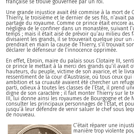
française se trouve gouvernée par un roi.
Une grande injustice avait été commise à la mort de Cl
Thierry, le troisième et le dernier de ses fils, n’avait 
partage du royaume. Comme ce prince était encore a
négligea de le confiner dans un monastère, suivant l’
temps ; mais il était aisé de prévoir qu’au milieu des 
divisaient les grands, il se trouverait quelque jour un
prendrait en main la cause de Thierry, s’il trouvait s
déclarer le défenseur de l’innocence opprimée.
En effet, Ebroïn, maire du palais sous Clotaire III, sen
ce prince le mettait à la merci des grands qu’il avait 
hauteurs, du peuple, victime de son avarice, et le livra
ressentiment de la cour d’Austrasie, où tous ceux qui
ambition et sa cruauté avaient été chercher un refuge
parti, odieux à toutes les classes de l’Etat, il prend u
digne de son caractère ; il fait monter Thierry sur le t
III, lui donne ainsi les royaumes de Bourgogne et de 
consulter les principaux personnages de l’Etat, et po
jusqu’à leur défendre de venir saluer le chef sous lequ
de nouveau.
C’était réparer une injust
manière trop violente pou