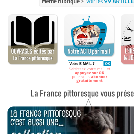
Même rubrique >
voir les
99 ARTICL
Saisissez votre mail, et
appuyez sur OK
pour vous
abonner
gratuitement