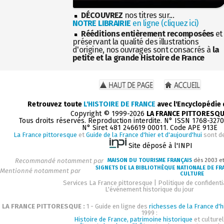
DÉCOUVREZ
nos titres sur...
NOTRE LIBRAIRIE
en ligne (cliquez ici)
Rééditions entièrement recomposées
et
préservant la qualité des illustrations
d'origine, nos ouvrages sont consacrés à
la
petite et la grande Histoire de France
Retrouvez toute
L'HISTOIRE DE FRANCE
avec l'Encyclopédie
Copyright © 1999-2026
LA FRANCE PITTORESQ
Tous droits réservés. Reproduction interdite. N° ISSN 1768-327
N° Siret 481 246619 00011. Code APE 913E
La France pittoresque
et
Guide de la France d'hier et d'aujourd'hui
sont d
Site déposé à l'INPI
Recommandé notamment par
MAISON DU TOURISME FRANÇAIS
dès 2003 e
SIGNETS DE LA BIBLIOTHÈQUE NATIONALE DE FR
Mentionné notamment par
CULTURE
Services La France pittoresque
|
Politique de confidenti
L'événement historique du jour
LA FRANCE PITTORESQUE :
1 - Guide en ligne des
richesses de la France d'h
1999 :
Histoire de France, patrimoine historique
et culturel