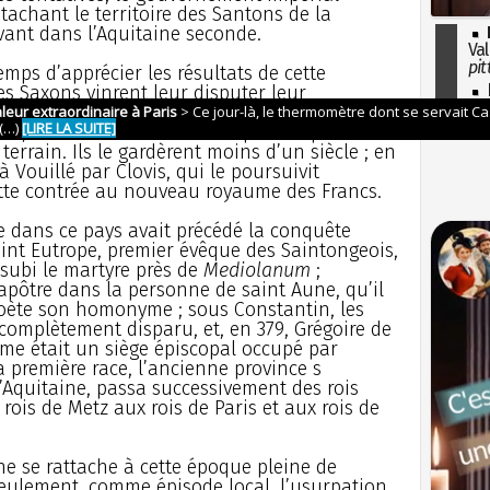
tachant le territoire des Santons de la
vant dans l’Aquitaine seconde.
Val
pit
mps d’apprécier les résultats de cette
I
es Saxons vinrent leur disputer leur
so
 qui, pour surveiller le pays, avait établi ses
l'H
n, était sans cesse harcelé par ces pirates
 terrain. Ils le gardèrent moins d’un siècle ; en
 à Vouillé par Clovis, qui le poursuivit
ette contrée au nouveau royaume des Francs.
e dans ce pays avait précédé la conquête
saint Eutrope, premier évêque des Saintongeois,
 subi le martyre près de
Mediolanum
;
apôtre dans la personne de saint Aune, qu’il
poète son homonyme ; sous Constantin, les
e complètement disparu, et, en 379, Grégoire de
e était un siège épiscopal occupé par
 première race, l’ancienne province s
Aquitaine, passa successivement des rois
rois de Metz aux rois de Paris et aux rois de
ne se rattache à cette époque pleine de
eulement, comme épisode local, l’usurpation