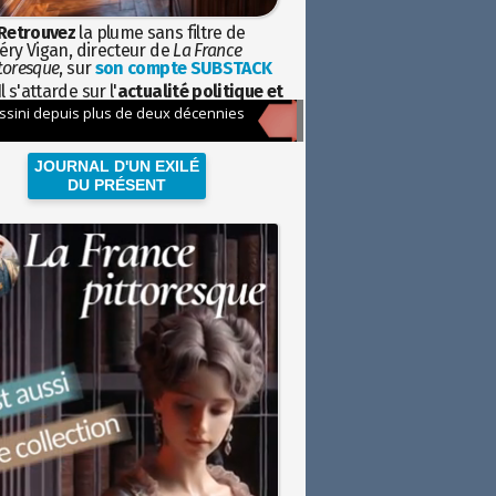
Retrouvez
la plume sans filtre de
éry Vigan, directeur de
La France
toresque
, sur
son compte SUBSTACK
l s'attarde sur l'
actualité politique et
ciétale
avec la hauteur de vue de
istoire
JOURNAL D'UN EXILÉ
DU PRÉSENT