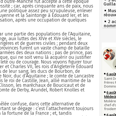
s d’outre-Manche fût accepté à cette époque
Guill
sité ; car, après cinquante ans de paix, nous
’une politique assez peu scrupuleuse, enlever
Mus
réouv
yenne et la Saintonge à Édouard Ier, et les
sation, après une occupation de quelques
2 a
nommé
1er 
ar une partie des populations de l’Aquitaine,
poign
e, aux luttes des XIVe et XVe siècles, le
Cléme
Séc
ngères et de guerres civiles ; pendant deux
canicu
provinces furent un vaste champ de bataille
31 j
les m
 armées des deux nations ; pas de prince, pas
27 
en fo
ue, qui ne soit venu là acquérir ou justifier
Ravail
ileté ou de courage. Nous voyons figurer tour
30 j
Pie
er et Charles VII, les rois d’Angleterre Édouard
Poula
mous
ces de leur sang, les ducs de Bourbon, de
Poula
Qui
e Noir, duc d’Aquitaine ; le comte de Lancastre
29 j
Tout
 le roi de Castille, Jean, allié maritime de la
la pr
atten
 Clisson, les maréchaux de Boucicaut et de
28 j
comte de Derby, Arundel, Robert Knolles et
Fran
Robes
mort 
compl
Lan
êlée confuse, dans cette alternative de
son é
27 j
ortant se dégage : c’est l’attachement toujours
Bouvin
Gaulo
la fortune de la France ; et, tandis
l'empe
Bie