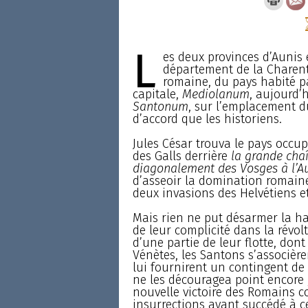
L
es deux provinces d’Aunis 
département de la Charente
romaine, du pays habité p
capitale,
Mediolanum
, aujourd’h
Santonum
, sur l’emplacement d
d’accord que les historiens.
Jules César trouva le pays occup
des Galls derrière
la grande cha
diagonalement des Vosges à l’A
d’asseoir la domination romaine
deux invasions des Helvétiens e
Mais rien ne put désarmer la ha
de leur complicité dans la révol
d’une partie de leur flotte, don
Vénètes, les Santons s’associère
lui fournirent un contingent de 
ne les découragea point encore ;
nouvelle victoire des Romains 
insurrections ayant succédé à c