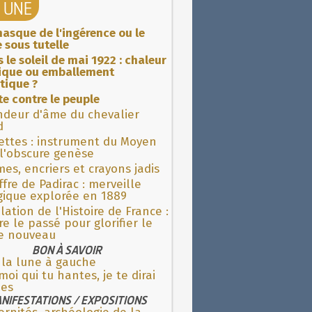
A UNE
asque de l'ingérence ou le
 sous tutelle
 le soleil de mai 1922 : chaleur
rique ou emballement
tique ?
ite contre le peuple
ndeur d'âme du chevalier
d
ettes : instrument du Moyen
l'obscure genèse
es, encriers et crayons jadis
fre de Padirac : merveille
gique explorée en 1889
lation de l'Histoire de France :
re le passé pour glorifier le
 nouveau
BON À SAVOIR
 la lune à gauche
moi qui tu hantes, je te dirai
 es
NIFESTATIONS / EXPOSITIONS