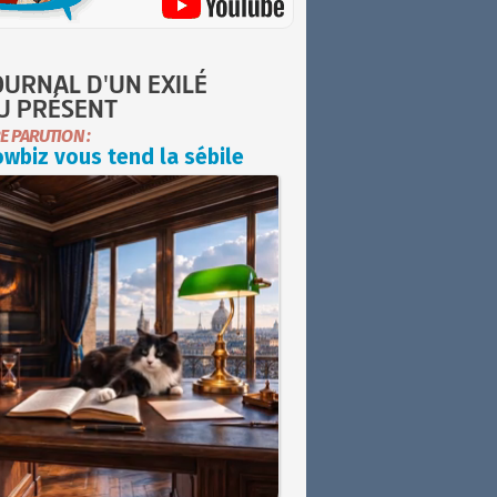
OURNAL D'UN EXILÉ
U PRÉSENT
E PARUTION :
wbiz vous tend la sébile