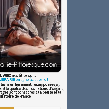
UVREZ
nos titres sur...
IBRAIRIE
en ligne (cliquez ici)
itions entièrement recomposées
et
nt la qualité des illustrations d'origine,
rages sont consacrés à
la petite et la
Histoire de France