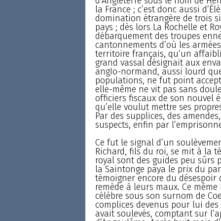
d’Angleterre sous le nom de Henr
la France ; c’est donc aussi d’É
domination étrangère de trois si
pays ; dès lors La Rochelle et R
débarquement des troupes ennemi
cantonnements d’où les armées 
territoire français, qu’un affa
grand vassal désignait aux envah
angIo-normand, aussi lourd qu
populations, ne fut point accep
elle-même ne vit pas sans doule
officiers fiscaux de son nouvel 
qu’elle voulut mettre ses propres
Par des supplices, des amendes,
suspects, enfin par l’emprison
Ce fut le signal d’un soulèvement
Richard, fils du roi, se mit à la
royal sont des guides peu sûrs p
la Saintonge paya le prix du par
témoigner encore du désespoir 
remède à leurs maux. Ce même Ri
célèbre sous son surnom de Coeu
complices devenus pour lui des s
avait soulevés, comptant sur l’