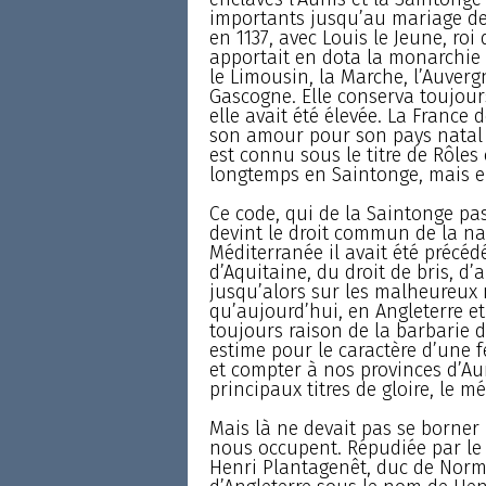
importants jusqu’au mariage de l
en 1137, avec Louis le Jeune, roi
apportait en dota la monarchie l
le Limousin, la Marche, l’Auvergne
Gascogne. Elle conserva toujour
elle avait été élevée. La France d
son amour pour son pays natal l
est connu sous le titre de Rôles
longtemps en Saintonge, mais ell
Ce code, qui de la Saintonge pas
devint le droit commun de la nav
Méditerranée il avait été précédé
d’Aquitaine, du droit de bris, d’
jusqu’alors sur les malheureux 
qu’aujourd’hui, en Angleterre et
toujours raison de la barbarie d
estime pour le caractère d’une 
et compter à nos provinces d’Au
principaux titres de gloire, le mé
Mais là ne devait pas se borner 
nous occupent. Répudiée par le r
Henri Plantagenêt, duc de Norma