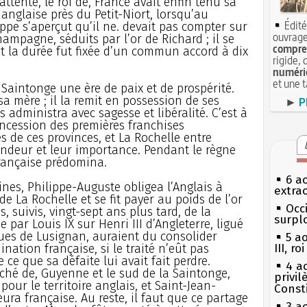
ttente, le roi de, France avait enfin tenu sa
anglaise près du Petit-Niort, lorsqu’au
Édité
ppe s’aperçut qu’il ne. devait pas compter sur
ouvrage
ampagne, séduits par l’or de Richard ; il se
compren
nt la durée fut fixée d’un commun accord à dix
rigide, 
numéri
et une 
a Saintonge une ère de paix et de prospérité.
sa mère ; il la remit en possession de ses
►
P
 administra avec sagesse et libéralité. C’est à
ncession des premières franchises
 de ces provinces, et La Rochelle entre
randeur et leur importance. Pendant le règne
française prédomina.
6 a
ines, Philippe-Auguste obligea l’Anglais à
extrao
e de La Rochelle et se fit payer au poids de l’or
Occi
, suivis, vingt-sept ans plus tard, de la
surpl
e par Louis IX sur Henri III d’Angleterre, ligué
es de Lusignan, auraient du consolider
5 a
nation française, si le traité n’eût pas
III, r
 ce que sa défaite lui avait fait perdre.
4 a
uché de, Guyenne et le sud de la Saintonge,
privi
pour le territoire anglais, et Saint-Jean-
Const
ura française. Au reste, il faut que ce partage
3 a