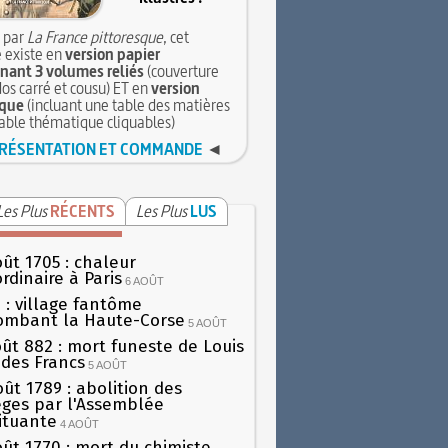
 par
La France pittoresque
, cet
 existe en
version papier
ant 3 volumes reliés
(couverture
dos carré et cousu) ET en
version
que
(incluant une table des matières
table thématique cliquables)
RÉSENTATION ET COMMANDE
◄
Les Plus
RÉCENTS
Les Plus
LUS
oût 1705 : chaleur
rdinaire à Paris
6 AOÛT
 : village fantôme
ombant la Haute-Corse
5 AOÛT
oût 882 : mort funeste de Louis
oi des Francs
5 AOÛT
oût 1789 : abolition des
lèges par l'Assemblée
ituante
4 AOÛT
oût 1770 : mort du chimiste