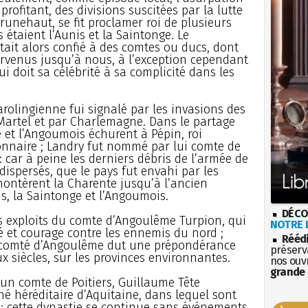
rofitant, des divisions suscitées par la lutte
runehaut, se fit proclamer roi de plusieurs
étaient l’Aunis et la Saintonge. Le
ait alors confié à des comtes ou ducs, dont
venus jusqu’à nous, à l’exception cependant
i doit sa célébrité à sa complicité dans les
arolingienne fui signalé par les invasions des
 Martel et par Charlemagne. Dans le partage
e et l’Angoumois échurent à Pépin, roi
bonnaire ; Landry fut nommé par lui comte de
 : car à peine les derniers débris de l’armée de
dispersés, que le pays fut envahi par les
ontèrent la Charente jusqu’à l’ancien
is, la Saintonge et l’Angoumois.
DÉCO
es exploits du comte d’Angoulême Turpion, qui
NOTRE L
é et courage contre les ennemis du nord ;
Rééd
e comté d’Angoulême dut une prépondérance
préserva
x siècles, sur les provinces environnantes.
nos ouv
grande 
t un comte de Poitiers, Guillaume Tête
hé héréditaire d’Aquitaine, dans lequel sont
e ; cette dynastie se continue sans événements