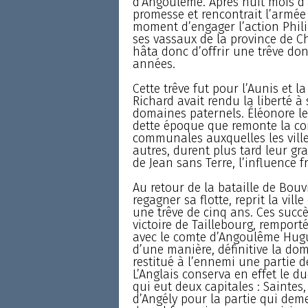
d’Angoulême. Après huit mois d’a
promesse et rencontrait l’armée 
moment d’engager l’action Phili
ses vassaux de la province de Ch
hâta donc d’offrir une trêve do
années.
Cette trêve fut pour l’Aunis et l
Richard avait rendu la liberté à 
domaines paternels. Éléonore les
dette époque que remonte la co
communales auxquelles les villes
autres, durent plus tard leur g
de Jean sans Terre, l’influence 
Au retour de la bataille de Bouv
regagner sa flotte, reprit la vill
une trêve de cinq ans. Ces succès
victoire de Taillebourg, remporté
avec le comte d’Angoulême Hugu
d’une manière, définitive la domi
restitué à l’ennemi une partie de
L’Anglais conserva en effet le d
qui eut deux capitales : Saintes, 
d’Angély pour la partie qui deme