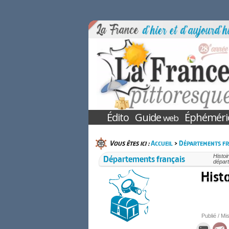
Édito
Guide
Éphéméri
web
Vous êtes ici :
Accueil
>
Départements fr
Départements français
Histoi
départ
Hist
Publié / Mis