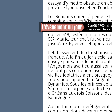
essaya d’y mettre obstacle en dé
province lyonnaise et en l’encla
Les Romains eurent à peine le te
combinaison ; les Wisigoths et l
conquête ; le général Nommatius,
cantonnements dans l’île d’Oléro
qui, en 419, restèrent maîtres du
507, Alaric, leur chef, fut vaincu
jusqu’aux Pyrénées et ajouta c
L’établissement du christianism
franque. A la fin du ler siècle, 
envoyé par saint Clément, avait
l’Angoumois avait eu aussi son 
ne faut pas confondre avec le 
vieilles idolâtries aient presqu
Tours nous apprend qu’Angoulêm
Dynamius. Sous les princes de la
Santons, incorporée au duché d’
d’Orléans aux rois Soissons, des 
Bourgogne.
Aucun fait d’un intérêt général 
confusion. Nous devons noter s