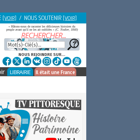
E
/ NOUS SOUTENIR
[VOIR]
[VOIR]
« Hâtons-nous de raconter les délicieuses histoires du
peuple avant qu'il ne les ait oubliées »
(C. Nodier, 1840)
NOUS REJOINDRE SUR...
ir
LIBRAIRIE
Il était une France