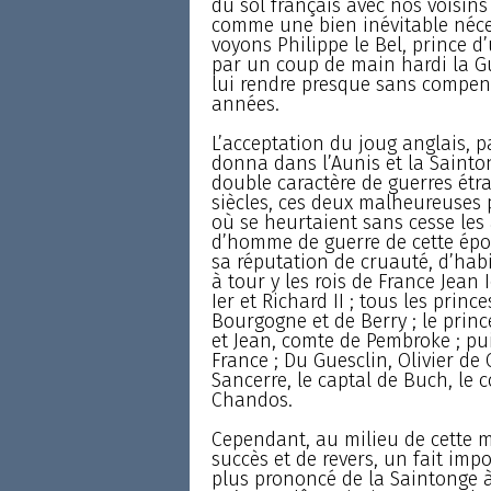
du sol français avec nos voisin
comme une bien inévitable néces
voyons Philippe le Bel, prince d
par un coup de main hardi la Gu
lui rendre presque sans compen
années.
L’acceptation du joug anglais, p
donna dans l’Aunis et la Saintong
double caractère de guerres étra
siècles, ces deux malheureuses 
où se heurtaient sans cesse les
d’homme de guerre de cette époq
sa réputation de cruauté, d’hab
à tour y les rois de France Jean I
Ier et Richard II ; tous les prin
Bourgogne et de Berry ; le princ
et Jean, comte de Pembroke ; puis
France ; Du Guesclin, Olivier de
Sancerre, le captal de Buch, le 
Chandos.
Cependant, au milieu de cette m
succès et de revers, un fait imp
plus prononcé de la Saintonge à 