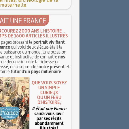
rnités, archéologie de la
 maternelle
TAIT UNE FRANCE
RCOUREZ 2000 ANS L'HISTOIRE
MPS DE 1600 ARTICLES ILLUSTRÉS
pages brossant le
portrait vivifiant
rance
qui voici deux siècles était la
e puissance du monde. Une occasion
sante et instructive de connaître
nos
, de découvrir toute la richesse de
assé
, de comprendre
notre présent
et
oir le
futur d'un pays millénaire
QUE VOUS SOYEZ
UN SIMPLE
CURIEUX
OU UN FÉRU
D'HISTOIRE,
Il était une France
saura vous ravir
par ses récits
abondamment
illustrés !