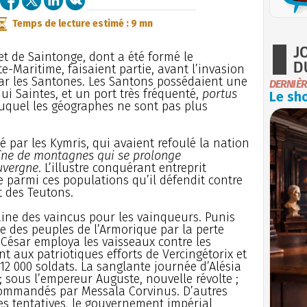
Temps de lecture estimé : 9 mn
J
et de Saintonge, dont a été formé le
D
-Maritime, faisaient partie, avant l’invasion
ar les Santones. Les Santons possédaient une
DERNIÈR
ui Saintes, et un port très fréquenté,
portus
Le sho
uquel les géographes ne sont pas plus
é par les Kymris, qui avaient refoulé la nation
îne de montagnes qui se prolonge
uvergne
. L’illustre conquérant entreprit
 parmi ces populations qu’il défendit contre
t des Teutons.
ine des vaincus pour les vainqueurs. Punis
te des peuples de l’Armorique par la perte
t César employa les vaisseaux contre les
nt aux patriotiques efforts de Vercingétorix et
12 000 soldats. La sanglante journée d’Alésia
 sous l’empereur Auguste, nouvelle révolte ;
commandés par Messala Corvinus. D’autres
es tentatives, le gouvernement impérial