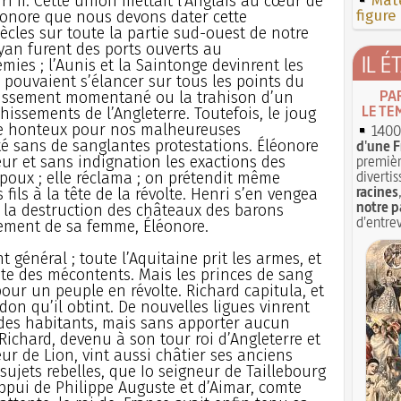
i II. Cette union mettait l’Anglais au cœur de
Mate
figure
léonore que nous devons dater cette
ècles sur toute la partie sud-ouest de notre
oyan furent des ports ouverts au
IL É
es ; l’Aunis et la Saintonge devinrent les
pouvaient s’élancer sur tous les points du
PA
iblissement momentané ou la trahison d’un
LE TE
issements de l’Angleterre. Toutefois, le joug
e honteux pour nos malheureuses
1400 
té sans de sanglantes protestations. Éléonore
d'une F
premièr
ur et sans indignation les exactions des
divertis
époux ; elle réclama ; on prétendit même
racines
 fils à la tête de la révolte. Henri s’en vengea
notre p
 la destruction des châteaux des barons
d'entrev
nement de sa femme, Éléonore.
 général ; toute l’Aquitaine prit les armes, et
 tète des mécontents. Mais les princes de sang
our un peuple en révolte. Richard capitula, et
don qu’il obtint. De nouvelles ligues vinrent
des habitants, mais sans apporter aucun
chard, devenu à son tour roi d’Angleterre et
r de Lion, vint aussi châtier ses anciens
ujets rebelles, que Io seigneur de Taillebourg
appui de Philippe Auguste et d’Aimar, comte