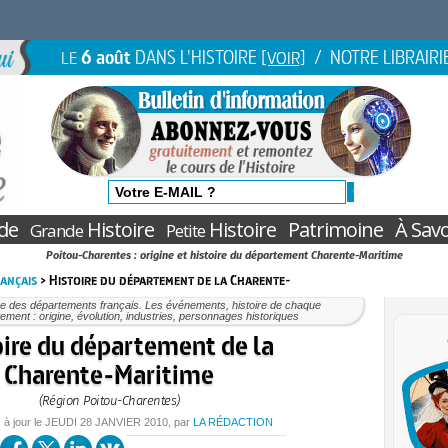
6 août
DANS L'HISTOIRE
/ NOTRE LIBRAIRI
LE
[VOIR]
de
Histoire
Histoire
Patrimoine
À Savo
Grande
Petite
Poitou-Charentes : origine et histoire du département Charente-Maritime
ançais
> Histoire du département de la Charente-
re des départements français. Les événements, histoire de chaque
ement : origine, évolution, industries, personnages historiques
oire du département de la
Charente-Maritime
(Région Poitou-Charentes)
 à jour le
JEUDI
28 JANVIER 2010
, par
LA RÉDACTION