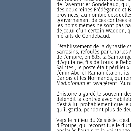
de l’aventurier Gondebaud, qui, p
des deux reines Frédégonde et B
provinces, au nombre desquelles 
gouvernement de ces contrées ét
les noms mêmes ne sont pas par
de celui d’un certain Waddon, qu
méfaits de Gondebaud.
L’établissement de la dynastie c
Sarrasins, refoulés par Charles
de l’empire, en 835, la Saintong
d’Aquitaine, fils de Louis le Dé
Saintes ; le poste était périlleux
l’émir Abd-eI-Raman étaient-ils 
Danois et les Normands, qui rem
Mediolonum
et ravagèrent l’Aun
L’histoire a gardé le souvenir d
défendit la contrée avec habilet
c’est à lui probablement que l
qu’il garda, pendant plus de deu
Vers le milieu du Xe siècle, c’es
d’Étoupe, qui reconstitue le duc
enclavés l’Aunis et la Saintong