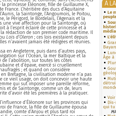
À L
a princesse Éléonore, fille de Guillaume X,
 de France. L’héritière des ducs d’Aquitaine
Le m
’Aunis, la Saintonge, l’Angoumois, le Poitou,
peuple
, le Périgord, le Bordelais, l’Agenais et la
Sous
s une vive affection pour la Saintonge, où
histo
oit à l’esprit éclairé de cette princesse et à
média
a rédaction de son premier code maritime. Il
 ou
Lois d’Oleron
; ces lois existaient depuis
L'él
es n’avaient jamais été rédigées et réunies.
Gra
Bayar
sa en Angleterre, puis dans d’autres pays,
Lun
igation sur l’Océan, la mer Baltique et la
Âge à 
 de l’abolition, sur toutes les côtes
Plum
aubaine et d’épave, exercé si cruellement
Gouf
naufragés ; et quand on considère
géolo
 en Bretagne, la civilisation moderne n’a pas
Muti
e ce vieil usage, on doit concevoir une haute
détrui
femme qui sut imposer une pareille réforme,
monde
nis et de Saintonge, comme un de, leurs
rite d’avoir été les premières à la pratiquer.
Voir
l’influence d’Éléonore sur les provinces qui
Dis-
oi de France, la fille de Guillaume épousa
qui tu
ndie, comte d’Anjou et plus tard roi
MA