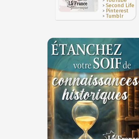
YouTube
>
Second Life
>
Pinterest
>
Tumblr