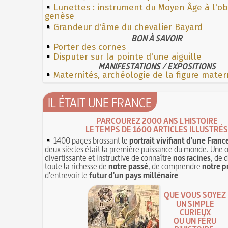
Lunettes : instrument du Moyen Âge à l'o
genèse
Grandeur d'âme du chevalier Bayard
BON À SAVOIR
Porter des cornes
Disputer sur la pointe d'une aiguille
MANIFESTATIONS / EXPOSITIONS
Maternités, archéologie de la figure mater
IL ÉTAIT UNE FRANCE
PARCOUREZ 2000 ANS L'HISTOIRE
LE TEMPS DE 1600 ARTICLES ILLUSTRÉS
1400 pages brossant le
portrait vivifiant d'une Franc
deux siècles était la première puissance du monde. Une 
divertissante et instructive de connaître
nos racines
, de 
toute la richesse de
notre passé
, de comprendre
notre p
d'entrevoir le
futur d'un pays millénaire
QUE VOUS SOYEZ
UN SIMPLE
CURIEUX
OU UN FÉRU