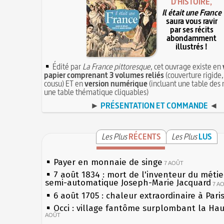
D'HISTOIRE,
Il était une France
saura vous ravir
par ses récits
abondamment
illustrés !
Édité par
La France pittoresque
, cet ouvrage existe en
papier comprenant 3 volumes reliés
(couverture rigide,
cousu) ET en
version numérique
(incluant une table des 
une table thématique cliquables)
►
PRÉSENTATION ET COMMANDE
◄
Les Plus
RÉCENTS
Les Plus
LUS
Payer en monnaie de singe
7 AOÛT
7 août 1834 : mort de l'inventeur du métier
semi-automatique Joseph-Marie Jacquard
7 A
6 août 1705 : chaleur extraordinaire à Pari
Occi : village fantôme surplombant la Ha
AOÛT