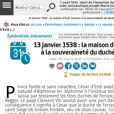
7 août 1834 : mort de l'inventeur du
semi-automatique Joseph-Marie Ja
continuateur des efforts de Vaucanson
perfectionné (…)
[LIRE
13 janvier 1538 : la maison d'Esté renonce à la souveraineté du duch
Vous êtes ici :
Accueil
>
Éphéméride, événements
>
Janvier
>
13 janvier
d'Esté (…)
Éphéméride, événements
Les événements du 13 janvier. Pour un jour
événement ayant marqué notre Histoire. Cale
13 janvier 1538 : la maison 
à la souveraineté du duché
Publié / Mis à jour le
JEUDI
19 NOVEMBRE 2009
, p
Temps de lecture estimé :
P
rince faible et sans caractère, César d’Esté avait
naturel d’Alphonse Ier. Alphonse II l’institua so
laissa par testament les trois duchés de Ferrar
Reggio. Le pape Clément VIII voulut avoir une part dan
conséquence il signifia à César que le duché de Ferra
saint Siège ob lineam finitam, seu ob alias causas. C