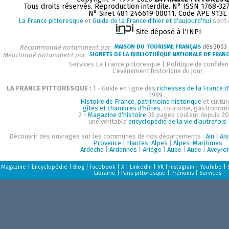
Tous droits réservés. Reproduction interdite. N° ISSN 1768-32
N° Siret 481 246619 00011. Code APE 913E
La France pittoresque
et
Guide de la France d'hier et d'aujourd'hui
sont 
Site déposé à l'INPI
Recommandé notamment par
MAISON DU TOURISME FRANÇAIS
dès 2003
Mentionné notamment par
SIGNETS DE LA BIBLIOTHÈQUE NATIONALE DE FRAN
Services La France pittoresque
|
Politique de confident
L'événement historique du jour
LA FRANCE PITTORESQUE :
1 - Guide en ligne des
richesses de la France d'
1999 :
Histoire de France, patrimoine historique
et cultur
gîtes et chambres d'hôtes
, tourisme, gastronom
2 -
Magazine d'histoire
36 pages couleur depuis 20
une véritable
encyclopédie de la vie d'autrefois
Découvrir des ouvrages sur les communes de nos départements :
Ain
|
Ai
Provence
|
Hautes-Alpes
|
Alpes-Maritimes
Ardèche
|
Ardennes
|
Ariège
|
Aube
|
Aude
|
Aveyro
Magazine
|
Encyclopédie
|
Blog
|
Facebook
|
X
|
LinkedIn
|
VK
|
Instagram
|
YouTube
|
Librairie
|
Paris pittoresque
|
Prénoms
|
Services