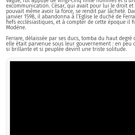
vague, fut appuyé de vingt-cinq mille hommes et d’u
excommunication. César, qui avait pour lui le droit et 
pouvait même avoir la force, se rendit par lâcheté. Dan
janvier 1598, il abandonna à l’Eglise le duché de Ferr
fiefs ecclésiastiques, et à compter de cette époque il f
Modène.
Ferrare, délaissée par ses ducs, tomba du haut degré
elle était parvenue sous leur gouvernement : en peu d
si brillante et si peuplée devint une triste solitude.