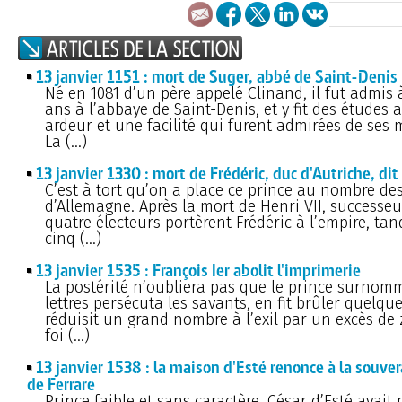
13 janvier 1151 : mort de Suger, abbé de Saint-Denis
Né en 1081 d’un père appelé Clinand, il fut admis à
ans à l’abbaye de Saint-Denis, et y fit des études 
ardeur et une facilité qui furent admirées de ses m
La (…)
13 janvier 1330 : mort de Frédéric, duc d'Autriche, dit
C’est à tort qu’on a place ce prince au nombre d
d’Allemagne. Après la mort de Henri VII, successeur
quatre électeurs portèrent Frédéric à l’empire, tan
cinq (…)
13 janvier 1535 : François Ier abolit l'imprimerie
La postérité n’oubliera pas que le prince surnom
lettres persécuta les savants, en fit brûler quelqu
réduisit un grand nombre à l’exil par un excès de 
foi (…)
13 janvier 1538 : la maison d'Esté renonce à la souve
de Ferrare
Prince faible et sans caractère, César d’Esté avait