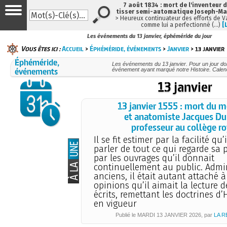
7 août 1834 : mort de l'inventeur 
tisser semi-automatique Joseph-Ma
> Heureux continuateur des efforts de 
comme lui a perfectionné (…)
[
Les événements du 13 janvier, éphéméride du jour
Vous êtes ici :
Accueil
>
Éphéméride, événements
>
Janvier
> 13 janvier
Éphéméride,
Les événements du 13 janvier. Pour un jour d
événements
événement ayant marqué notre Histoire. Calend
13 janvier
13 janvier 1555 : mort du 
et anatomiste Jacques Du
professeur au collège ro
Il se fit estimer par la facilité qu’
parler de tout ce qui regarde sa 
par les ouvrages qu’il donnait
continuellement au public. Admi
anciens, il était autant attaché à
opinions qu’il aimait la lecture d
écrits, remettant les doctrines d
en vigueur
Publié le
MARDI
13 JANVIER 2026
, par
LA 