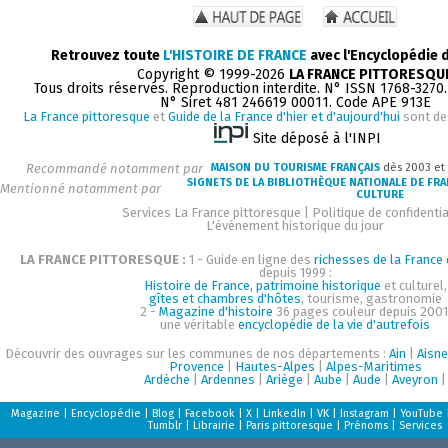
Retrouvez toute
L'HISTOIRE DE FRANCE
avec l'Encyclopédie 
Copyright © 1999-2026
LA FRANCE PITTORESQU
Tous droits réservés. Reproduction interdite. N° ISSN 1768-3270
N° Siret 481 246619 00011. Code APE 913E
La France pittoresque
et
Guide de la France d'hier et d'aujourd'hui
sont de
Site déposé à l'INPI
Recommandé notamment par
MAISON DU TOURISME FRANÇAIS
dès 2003 et
SIGNETS DE LA BIBLIOTHÈQUE NATIONALE DE FR
Mentionné notamment par
CULTURE
Services La France pittoresque
|
Politique de confidentia
L'événement historique du jour
LA FRANCE PITTORESQUE :
1 - Guide en ligne des
richesses de la France d
depuis 1999 :
Histoire de France, patrimoine historique
et culturel,
gîtes et chambres d'hôtes
, tourisme, gastronomie
2 -
Magazine d'histoire
36 pages couleur depuis 2001
une véritable
encyclopédie de la vie d'autrefois
Découvrir des ouvrages sur les communes de nos départements :
Ain
|
Aisne
Provence
|
Hautes-Alpes
|
Alpes-Maritimes
Ardèche
|
Ardennes
|
Ariège
|
Aube
|
Aude
|
Aveyron
|
Magazine
|
Encyclopédie
|
Blog
|
Facebook
|
X
|
LinkedIn
|
VK
|
Instagram
|
YouTube
Tumblr
|
Librairie
|
Paris pittoresque
|
Prénoms
|
Services