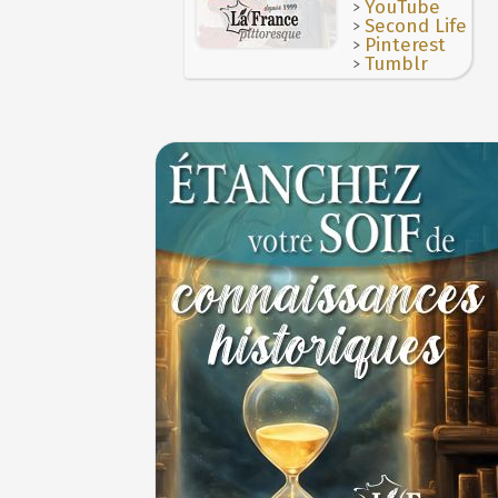
>
YouTube
>
Second Life
>
Pinterest
>
Tumblr