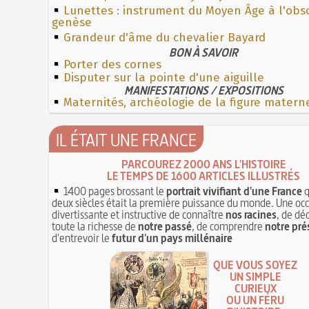
Lunettes : instrument du Moyen Âge à l'obs
genèse
Grandeur d'âme du chevalier Bayard
BON À SAVOIR
Porter des cornes
Disputer sur la pointe d'une aiguille
MANIFESTATIONS / EXPOSITIONS
Maternités, archéologie de la figure matern
IL ÉTAIT UNE FRANCE
PARCOUREZ 2000 ANS L'HISTOIRE
LE TEMPS DE 1600 ARTICLES ILLUSTRÉS
1400 pages brossant le
portrait vivifiant d'une France
q
deux siècles était la première puissance du monde. Une oc
divertissante et instructive de connaître
nos racines
, de dé
toute la richesse de
notre passé
, de comprendre
notre pré
d'entrevoir le
futur d'un pays millénaire
QUE VOUS SOYEZ
UN SIMPLE
CURIEUX
OU UN FÉRU