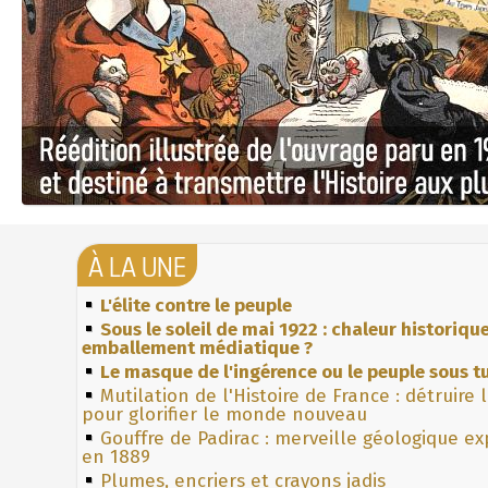
À LA UNE
L'élite contre le peuple
Sous le soleil de mai 1922 : chaleur historiqu
emballement médiatique ?
Le masque de l'ingérence ou le peuple sous tu
Mutilation de l'Histoire de France : détruire 
pour glorifier le monde nouveau
Gouffre de Padirac : merveille géologique e
en 1889
Plumes, encriers et crayons jadis