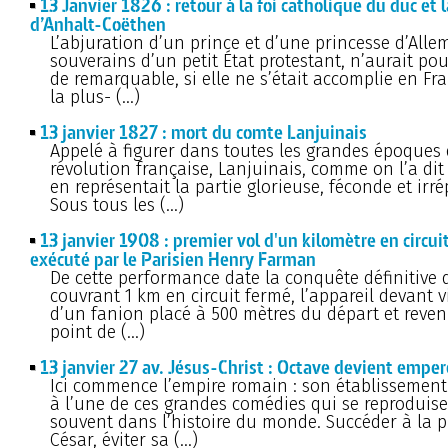
13 Janvier 1826 : retour à la foi catholique du duc et
d’Anhalt-Coëthen
L’abjuration d’un prince et d’une princesse d’Alle
souverains d’un petit État protestant, n’aurait po
de remarquable, si elle ne s’était accomplie en Fr
la plus- (…)
13 janvier 1827 : mort du comte Lanjuinais
Appelé à figurer dans toutes les grandes époques 
révolution française, Lanjuinais, comme on l’a dit 
en représentait la partie glorieuse, féconde et irr
Sous tous les (…)
13 janvier 1908 : premier vol d'un kilomètre en circui
exécuté par le Parisien Henry Farman
De cette performance date la conquête définitive de
couvrant 1 km en circuit fermé, l’appareil devant v
d’un fanion placé à 500 mètres du départ et reven
point de (…)
13 janvier 27 av. Jésus-Christ : Octave devient emper
Ici commence l’empire romain : son établissement
à l’une de ces grandes comédies qui se reproduise
souvent dans l’histoire du monde. Succéder à la 
César, éviter sa (…)