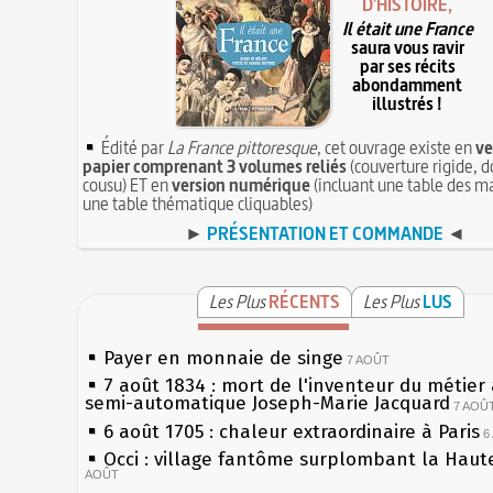
D'HISTOIRE,
Il était une France
saura vous ravir
par ses récits
abondamment
illustrés !
Édité par
La France pittoresque
, cet ouvrage existe en
ve
papier comprenant 3 volumes reliés
(couverture rigide, d
cousu) ET en
version numérique
(incluant une table des ma
une table thématique cliquables)
►
PRÉSENTATION ET COMMANDE
◄
Les Plus
RÉCENTS
Les Plus
LUS
Payer en monnaie de singe
7 AOÛT
7 août 1834 : mort de l'inventeur du métier 
semi-automatique Joseph-Marie Jacquard
7 AOÛ
6 août 1705 : chaleur extraordinaire à Paris
6
Occi : village fantôme surplombant la Haut
AOÛT