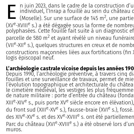
E
n juin 2023, dans le cadre de la construction d’
individuel, l’Inrap a fouillé au sein du château d
2
(Moselle). Sur une surface de 145 m
, une parti
e
e
(XV
-XVIII
s.) a été dégagée sous la forme de nombr
polyphasées. Cette fouille fait suite à un diagnostic e
2
parcelle de 580 m
et ayant révélé un niveau funéraire
e
e
(VII
-XII
s.), quelques structures en creux et de nomb
constructions maçonnées liées aux fortifications (fin X
logis épiscopal neuf.
L’archéologie castrale vicoise depuis les années 19
Depuis 1990, l’archéologie préventive, à travers cinq d
fouilles et une surveillance de travaux, permet de m
l’évolution topographique et architecturale du châtea
le cimetière médiéval, les vestiges les plus fréquem
de nature militaire : porte d’entrée du château (fonda
e
e
e
XIII
-XIV
s., puis porte XV
siècle encore en élévation),
e
e
e
du front sud (XIII
-XV
s.), fausse-braie (XVI
s.), fossé.
e
e
e
e
des XIV
-XV
s. et des XV
-XVIII
s. ont été partiellement
e
e
Parc du château (XVI
-XVIII
s.) a été observé lors d’u
muros.