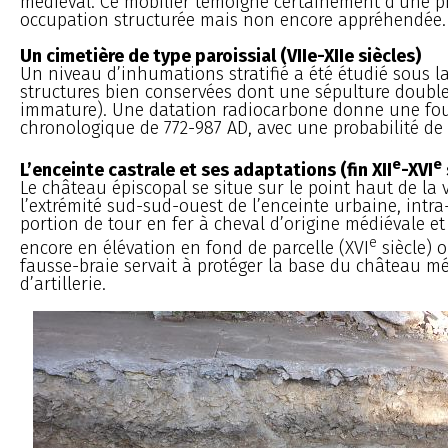
médiéval. Ce mobilier témoigne certainement d’une p
occupation structurée mais non encore appréhendée.
Un cimetière de type paroissial (VIIe-XIIe siècles)
Un niveau d’inhumations stratifié a été étudié sous l
structures bien conservées dont une sépulture double
immature). Une datation radiocarbone donne une fou
chronologique de 772-987 AD, avec une probabilité de 
e
e
L’enceinte castrale et ses adaptations (fin XII
-XVI
Le château épiscopal se situe sur le point haut de la vi
l’extrémité sud-sud-ouest de l’enceinte urbaine, intr
portion de tour en fer à cheval d’origine médiévale e
e
encore en élévation en fond de parcelle (XVI
siècle) o
fausse-braie servait à protéger la base du château mé
d’artillerie.