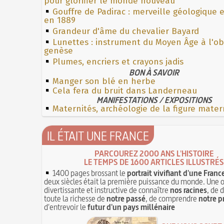
pour glorifier le monde nouveau
Gouffre de Padirac : merveille géologique 
en 1889
Grandeur d'âme du chevalier Bayard
Lunettes : instrument du Moyen Âge à l'o
genèse
Plumes, encriers et crayons jadis
BON À SAVOIR
Manger son blé en herbe
Cela fera du bruit dans Landerneau
MANIFESTATIONS / EXPOSITIONS
Maternités, archéologie de la figure mater
IL ÉTAIT UNE FRANCE
PARCOUREZ 2000 ANS L'HISTOIRE
LE TEMPS DE 1600 ARTICLES ILLUSTRÉS
1400 pages brossant le
portrait vivifiant d'une Franc
deux siècles était la première puissance du monde. Une 
divertissante et instructive de connaître
nos racines
, de 
toute la richesse de
notre passé
, de comprendre
notre p
d'entrevoir le
futur d'un pays millénaire