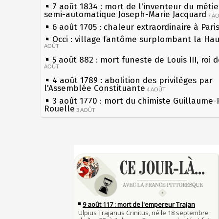
7 août 1834 : mort de l'inventeur du métier
semi-automatique Joseph-Marie Jacquard
7 A
6 août 1705 : chaleur extraordinaire à Pari
Occi : village fantôme surplombant la Ha
AOÛT
5 août 882 : mort funeste de Louis III, roi 
AOÛT
4 août 1789 : abolition des privilèges par
l'Assemblée Constituante
4 AOÛT
3 août 1770 : mort du chimiste Guillaume-
Rouelle
3 AOÛT
Musée Jean de La Fontaine : réouverture 
rénovation
2 AOÛT
2 août 1802 : Bonaparte est nommé consul
Sécheresses (Grandes), étés caniculaires à
AOÛT
les siècles
1er août 1589 : Henri III est poignardé à S
27 mai 1610 : supplice de François Ravailla
par Jacques Clément, moine jacobin
du roi Henri IV
1ER AOÛT
31 juillet 1899 : décret instaurant les mou
Pierre qui roule n'amasse pas mousse
boîtes aux lettres en fonte de Léon Mougeo
Qui aime bien châtie bien
30 juillet 1918 : mort d'Auguste Poulain, f
Tout vient à point à qui sait attendre
Chocolat Poulain
30 JUILLET
François II (né le 19 janvier 1544, mort le