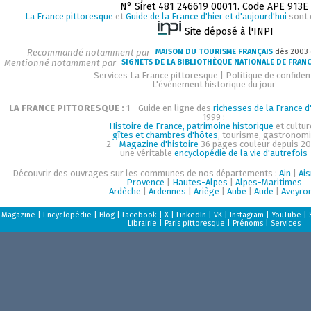
N° Siret 481 246619 00011. Code APE 913E
La France pittoresque
et
Guide de la France d'hier et d'aujourd'hui
sont 
Site déposé à l'INPI
Recommandé notamment par
MAISON DU TOURISME FRANÇAIS
dès 2003
Mentionné notamment par
SIGNETS DE LA BIBLIOTHÈQUE NATIONALE DE FRAN
Services La France pittoresque
|
Politique de confident
L'événement historique du jour
LA FRANCE PITTORESQUE :
1 - Guide en ligne des
richesses de la France d'
1999 :
Histoire de France, patrimoine historique
et cultur
gîtes et chambres d'hôtes
, tourisme, gastronom
2 -
Magazine d'histoire
36 pages couleur depuis 20
une véritable
encyclopédie de la vie d'autrefois
Découvrir des ouvrages sur les communes de nos départements :
Ain
|
Ai
Provence
|
Hautes-Alpes
|
Alpes-Maritimes
Ardèche
|
Ardennes
|
Ariège
|
Aube
|
Aude
|
Aveyro
Magazine
|
Encyclopédie
|
Blog
|
Facebook
|
X
|
LinkedIn
|
VK
|
Instagram
|
YouTube
|
Librairie
|
Paris pittoresque
|
Prénoms
|
Services