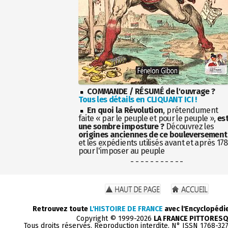
COMMANDE / RÉSUMÉ de l'ouvrage ?
Tous les détails en CLIQUANT ICI !
En quoi la Révolution
, prétendument
faite « par le peuple et pour le peuple »,
es
une sombre imposture ?
Découvrez les
origines anciennes de ce bouleversement
et les expédients utilisés avant et après 17
pour l'imposer au peuple
- - - - - - - - - - -
Retrouvez toute
L'HISTOIRE DE FRANCE
avec l'Encyclopédi
Copyright © 1999-2026
LA FRANCE PITTORES
Tous droits réservés. Reproduction interdite. N° ISSN 1768-32