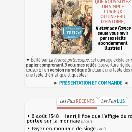
QUE VOUS SOYEZ
UN SIMPLE
CURIEUX
OU UN FÉRU
D'HISTOIRE,
Il était une France
saura vous ravir
par ses récits
abondamment
illustrés !
Édité par
La France pittoresque
, cet ouvrage existe en
papier comprenant 3 volumes reliés
(couverture rigide,
cousu) ET en
version numérique
(incluant une table des 
une table thématique cliquables)
►
PRÉSENTATION ET COMMANDE
◄
Les Plus
RÉCENTS
Les Plus
LUS
8 août 1548 : Henri II fixe que l’effigie du r
portée sur la monnaie
8 AOÛT
Payer en monnaie de singe
7 AOÛT