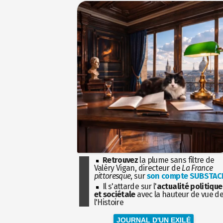
Retrouvez
la plume sans filtre de
Valéry Vigan, directeur de
La France
pittoresque
, sur
son compte SUBSTAC
Il s'attarde sur l'
actualité politique
et sociétale
avec la hauteur de vue d
l'Histoire
JOURNAL D'UN EXILÉ