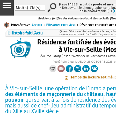
9 août 1888 : mort du poète et inven
> Découvrant le phonographe, contribuan
de la photographie (…)
[L
Résidence fortifiée des évêques de Metz à Vic-sur-Seille (Mos
Vous êtes ici :
Accueil
>
L’Histoire fait l’Actu
> Résidence fortifiée des 
L’Histoire fait l’Actu
Quand Histoire et Patrimoine font la une, s’in
deviennent un sujet d’actualité. Le passé au 
Résidence fortifiée des évê
à Vic-sur-Seille (Mos
(Source : Inrap (Institut National de Recherches Arché
Publié / Mis à jour le
JEUDI
26 OCTOBRE 2023
, 
Temps de lecture estimé :
À Vic-sur-Seille, une opération de l’Inrap a pe
des éléments de maçonnerie du château, haut
pouvoir
qui servait à la fois de résidence des 
mais aussi de chef-lieu administratif du tempor
du XIIIe au XVIIIe siècle