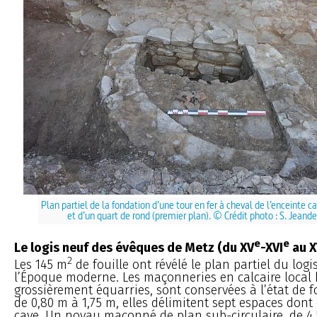
Plan partiel de la fondation d’une tour en fer à cheval de l’enceinte ca
et d’un quart de rond (premier plan). © Crédit photo : S. Jean
e
e
Le logis neuf des évêques de Metz (du XV
-XVI
au X
2
Les 145 m
de fouille ont révélé le plan partiel du logi
l’Époque moderne. Les maçonneries en calcaire local 
grossièrement équarries, sont conservées à l’état de 
de 0,80 m à 1,75 m, elles délimitent sept espaces don
cave. Un noyau maçonné de plan sub-circulaire, de 4,