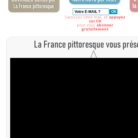
Saisissez votre mail, et
appuyez
sur OK
pour vous
abonner
gratuitement