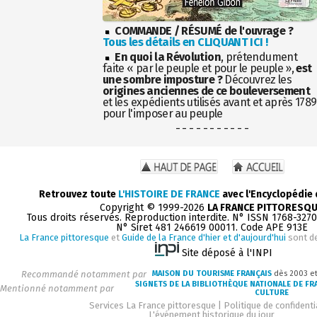
COMMANDE / RÉSUMÉ de l'ouvrage ?
Tous les détails en CLIQUANT ICI !
En quoi la Révolution
, prétendument
faite « par le peuple et pour le peuple »,
est
une sombre imposture ?
Découvrez les
origines anciennes de ce bouleversement
et les expédients utilisés avant et après 1789
pour l'imposer au peuple
- - - - - - - - - - -
Retrouvez toute
L'HISTOIRE DE FRANCE
avec l'Encyclopédie
Copyright © 1999-2026
LA FRANCE PITTORESQ
Tous droits réservés. Reproduction interdite. N° ISSN 1768-327
N° Siret 481 246619 00011. Code APE 913E
La France pittoresque
et
Guide de la France d'hier et d'aujourd'hui
sont d
Site déposé à l'INPI
Recommandé notamment par
MAISON DU TOURISME FRANÇAIS
dès 2003 e
SIGNETS DE LA BIBLIOTHÈQUE NATIONALE DE FR
Mentionné notamment par
CULTURE
Services La France pittoresque
|
Politique de confidenti
L'événement historique du jour