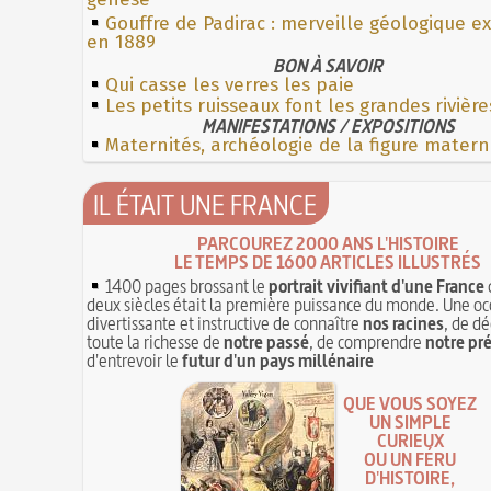
Gouffre de Padirac : merveille géologique e
en 1889
BON À SAVOIR
Qui casse les verres les paie
Les petits ruisseaux font les grandes rivière
MANIFESTATIONS / EXPOSITIONS
Maternités, archéologie de la figure matern
IL ÉTAIT UNE FRANCE
PARCOUREZ 2000 ANS L'HISTOIRE
LE TEMPS DE 1600 ARTICLES ILLUSTRÉS
1400 pages brossant le
portrait vivifiant d'une France
deux siècles était la première puissance du monde. Une oc
divertissante et instructive de connaître
nos racines
, de dé
toute la richesse de
notre passé
, de comprendre
notre pr
d'entrevoir le
futur d'un pays millénaire
QUE VOUS SOYEZ
UN SIMPLE
CURIEUX
OU UN FÉRU
D'HISTOIRE,