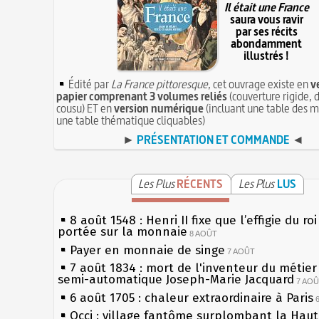
Il était une France
saura vous ravir
par ses récits
abondamment
illustrés !
Édité par
La France pittoresque
, cet ouvrage existe en
v
papier comprenant 3 volumes reliés
(couverture rigide, d
cousu) ET en
version numérique
(incluant une table des m
une table thématique cliquables)
►
PRÉSENTATION ET COMMANDE
◄
Les Plus
RÉCENTS
Les Plus
LUS
8 août 1548 : Henri II fixe que l’effigie du ro
portée sur la monnaie
8 AOÛT
Payer en monnaie de singe
7 AOÛT
7 août 1834 : mort de l'inventeur du métier 
semi-automatique Joseph-Marie Jacquard
7 AO
6 août 1705 : chaleur extraordinaire à Paris
Occi : village fantôme surplombant la Hau