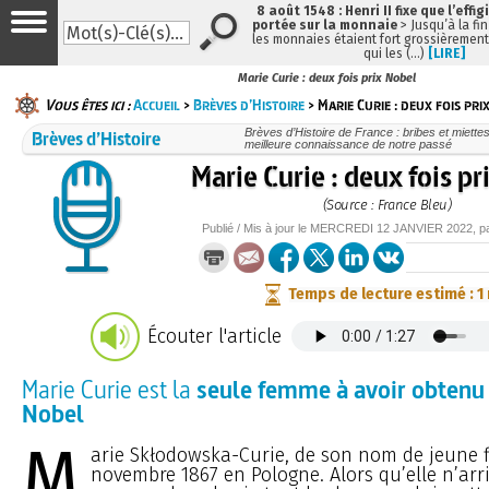
8 août 1548 : Henri II fixe que l’effig
portée sur la monnaie
> Jusqu’à la fin
les monnaies étaient fort grossièrement 
qui les (…)
[LIRE]
Marie Curie : deux fois prix Nobel
Vous êtes ici :
Accueil
>
Brèves d’Histoire
> Marie Curie : deux fois pri
Brèves d’Histoire
Brèves d’Histoire de France : bribes et miettes
meilleure connaissance de notre passé
Marie Curie : deux fois p
(Source : France Bleu)
Publié / Mis à jour le
MERCREDI
12 JANVIER 2022
, 
Temps de lecture estimé : 1
Écouter l'article
Marie Curie est la
seule femme à avoir obtenu 
Nobel
M
arie Skłodowska-Curie, de son nom de jeune fil
novembre 1867 en Pologne. Alors qu’elle n’arr