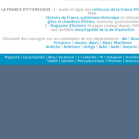
LA FRANCE PITTORESQUE :
1 - Guide en ligne des
richesses de la France d'h
1999 :
Histoire de France, patrimoine historique
et culturel
gîtes et chambres d'hôtes
, tourisme, gastronomie
2 -
Magazine d'histoire
36 pages couleur depuis 200
une véritable
encyclopédie de la vie d'autrefois
Découvrir des ouvrages sur les communes de nos départements :
Ain
|
Aisn
Provence
|
Hautes-Alpes
|
Alpes-Maritimes
Ardèche
|
Ardennes
|
Ariège
|
Aube
|
Aude
|
Aveyron
Magazine
|
Encyclopédie
|
Blog
|
Facebook
|
X
|
LinkedIn
|
VK
|
Instagram
|
YouTube
Tumblr
|
Librairie
|
Paris pittoresque
|
Prénoms
|
Services