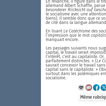
En revanche, il figure dans le ti
allemand Albert Schäffle, parue
besonderer Riicksicht auf Gesc
le socialisme avec une attention
biens). Il semble donc que ce so
de cité dans la langue allemand
En lisant
Le Catéchisme des soci
l’impression que le mot
capital
manquait encore.
Les passages suivants nous suggèr
capital, le travail serait imposs
l’intérêt, c’est au capitaliste. O
parfaitement distinctes. » (
Le Ca
saurait concevoir le travail sans
capital sans le capitaliste. » (Ib
surtout dans les polémiques entr
socialisme.
Même rubriq