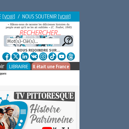
E
/ NOUS SOUTENIR
[VOIR]
[VOIR]
« Hâtons-nous de raconter les délicieuses histoires du
peuple avant qu'il ne les ait oubliées »
(C. Nodier, 1840)
NOUS REJOINDRE SUR...
ir
LIBRAIRIE
Il était une France
iques