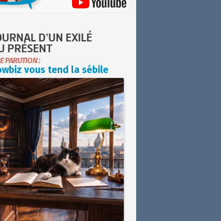
OURNAL D'UN EXILÉ
U PRÉSENT
E PARUTION :
wbiz vous tend la sébile