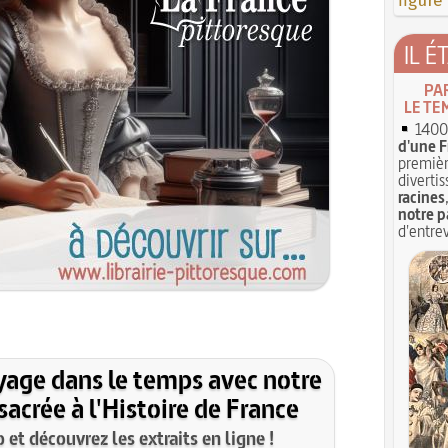
figure
IL É
PA
LE TE
1400 
d'une F
premièr
divertis
racines
notre p
d'entrev
yage dans le temps avec notre
acrée à l'Histoire de France
et découvrez les extraits en ligne !