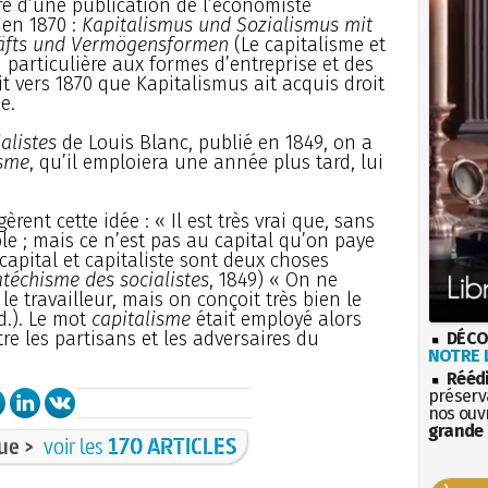
tre d’une publication de l’économiste
 en 1870 :
Kapitalismus und Sozialismus mit
häfts und Vermögensformen
(Le capitalisme et
 particulière aux formes d’entreprise et des
it vers 1870 que Kapitalismus ait acquis droit
e.
alistes
de Louis Blanc, publié en 1849, on a
isme
, qu’il emploiera une année plus tard, lui
ent cette idée : « Il est très vrai que, sans
ible ; mais ce n’est pas au capital qu’on paye
r, capital et capitaliste sont deux choses
téchisme des socialistes
, 1849) « On ne
 le travailleur, mais on conçoit très bien le
id.). Le mot
capitalisme
était employé alors
e les partisans et les adversaires du
DÉCO
NOTRE L
Rééd
préserva
nos ouv
grande 
ue >
voir les
170 ARTICLES