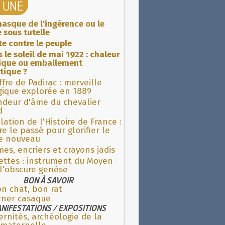
A UNE
asque de l'ingérence ou le
 sous tutelle
ite contre le peuple
 le soleil de mai 1922 : chaleur
rique ou emballement
tique ?
fre de Padirac : merveille
gique explorée en 1889
ndeur d'âme du chevalier
d
lation de l'Histoire de France :
re le passé pour glorifier le
 nouveau
es, encriers et crayons jadis
ettes : instrument du Moyen
l'obscure genèse
BON À SAVOIR
n chat, bon rat
rner casaque
NIFESTATIONS / EXPOSITIONS
rnités, archéologie de la