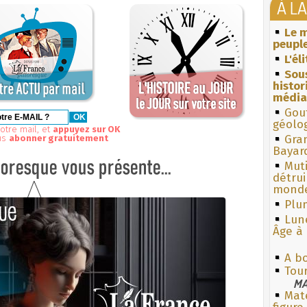
À L
Le m
peuple
L'él
Sous
histo
média
Gouf
géolo
otre mail, et
appuyez sur OK
Gra
us
abonner gratuitement
Bayar
Muti
détrui
monde
Plum
Lun
Âge à 
A bo
Tou
MA
Mate