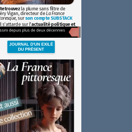
Retrouvez
la plume sans filtre de
éry Vigan, directeur de
La France
toresque
, sur
son compte SUBSTACK
l s'attarde sur l'
actualité politique et
ciétale
avec la hauteur de vue de
istoire
JOURNAL D'UN EXILÉ
DU PRÉSENT