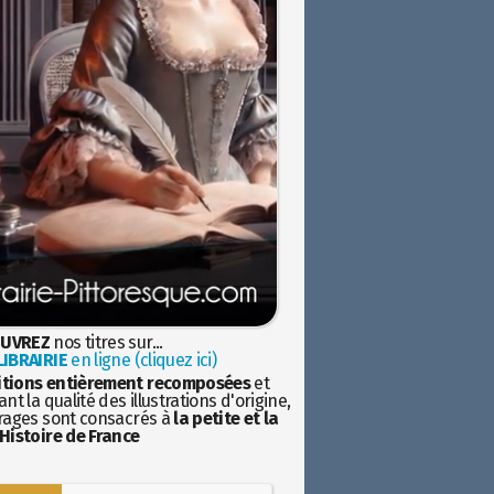
UVREZ
nos titres sur...
IBRAIRIE
en ligne (cliquez ici)
itions entièrement recomposées
et
nt la qualité des illustrations d'origine,
rages sont consacrés à
la petite et la
Histoire de France