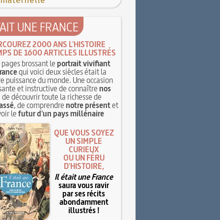
 maternelle
TAIT UNE FRANCE
RCOUREZ 2000 ANS L'HISTOIRE
MPS DE 1600 ARTICLES ILLUSTRÉS
pages brossant le
portrait vivifiant
rance
qui voici deux siècles était la
e puissance du monde. Une occasion
sante et instructive de connaître
nos
, de découvrir toute la richesse de
assé
, de comprendre
notre présent
et
oir le
futur d'un pays millénaire
QUE VOUS SOYEZ
UN SIMPLE
CURIEUX
OU UN FÉRU
D'HISTOIRE,
Il était une France
saura vous ravir
par ses récits
abondamment
illustrés !