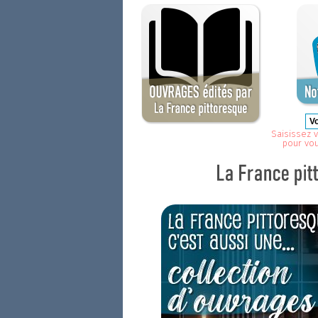
Saisissez v
pour vo