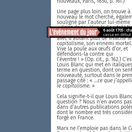
nouveaux, Paris, 1850, p. 161.)
Une page plus loin, on trouve à
nouveau le mot cherché, égale
souligné par l’auteur lui-même 
« Criez donc : Vive le Capital ! 
applaudirons, et nous attaquer
avec d’autant plus de vivacité le
capitalisme
, son ennemi mortel.
Vive la poule aux œufs d’or, et
défendons-la contre qui
l’éventre ! » (Op. cit., p. 162.) C’es
Louis Blanc qui met en italiques
terme en question, dont on sent
nouveauté, surtout dans le pre
passage cité : « ...
ce que j’appell
le capitalisme
. »
Cela signifie-t-il que Louis Blan
question ? Nous n’en avons pas l
dans d’autres publications polé
dont le nombre est très considér
forgé en France.
Marx ne l’emploie pas dans le
C