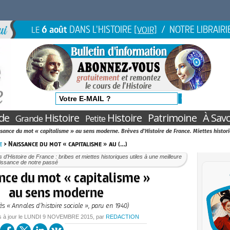
6 août
DANS L'HISTOIRE
/ NOTRE LIBRAIRI
LE
[VOIR]
de
Histoire
Histoire
Patrimoine
À Savo
Grande
Petite
sance du mot « capitalisme » au sens moderne. Brèves d'Histoire de France. Miettes histor
e
> Naissance du mot « capitalisme » au (…)
 d’Histoire de France : bribes et miettes historiques utiles à une meilleure
issance de notre passé
nce du mot « capitalisme »
au sens moderne
ès « Annales d’histoire sociale », paru en 1940)
s à jour le
LUNDI
9 NOVEMBRE 2015
, par
REDACTION