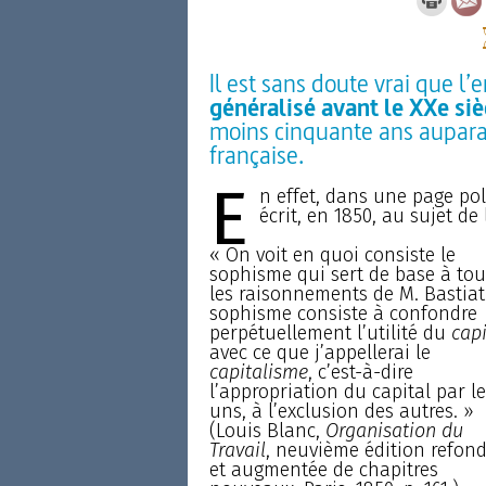
Il est sans doute vrai que l
généralisé avant le XXe siè
moins cinquante ans auparava
française.
E
n effet, dans une page pol
écrit, en 1850, au sujet de l
« On voit en quoi consiste le
sophisme qui sert de base à tou
les raisonnements de M. Bastiat
sophisme consiste à confondre
perpétuellement l’utilité du
capi
avec ce que j’appellerai le
capitalisme
, c’est-à-dire
l’appropriation du capital par le
uns, à l’exclusion des autres. »
(Louis Blanc,
Organisation du
Travail
, neuvième édition refon
et augmentée de chapitres