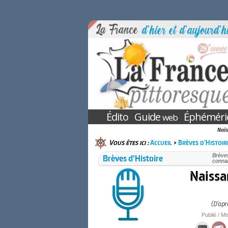
Édito
Guide
Éphéméri
web
Nais
Vous êtes ici :
Accueil
>
Brèves d’Histoir
Brèves d’Histoire
Brèves
conna
Naissa
(D’apr
Publié / Mi