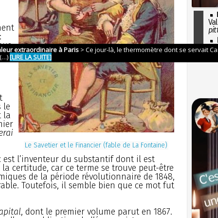
Val
ment
pit
:
I
Nous
so
ons
l'H
t
 le
 la
mier
erai
Le Savetier et le Financier (fable de La Fontaine)
c est l’inventeur du substantif dont il est
a certitude, car ce terme se trouve peut-être
miques de la période révolutionnaire de 1848,
able. Toutefois, il semble bien que ce mot fut
apital
, dont le premier volume parut en 1867.