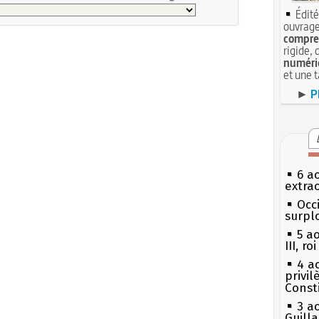
Édité
ouvrage
compren
rigide, 
numéri
et une 
►
P
6 a
extrao
Occi
surpl
5 a
III, r
4 a
privi
Const
3 a
Guill