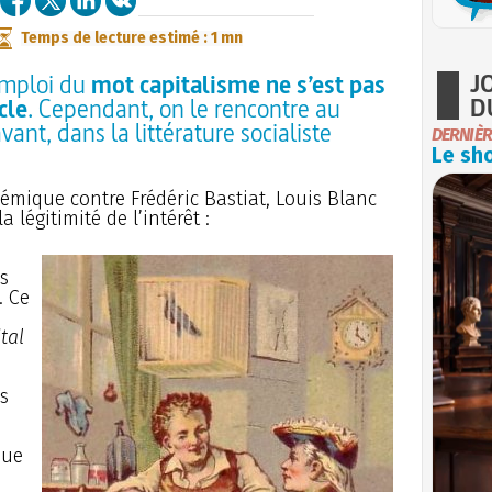
Temps de lecture estimé : 1 mn
J
’emploi du
mot capitalisme ne s’est pas
D
cle
. Cependant, on le rencontre au
nt, dans la littérature socialiste
DERNIÈR
Le sho
émique contre Frédéric Bastiat, Louis Blanc
a légitimité de l’intérêt :
s
. Ce
tal
s
due