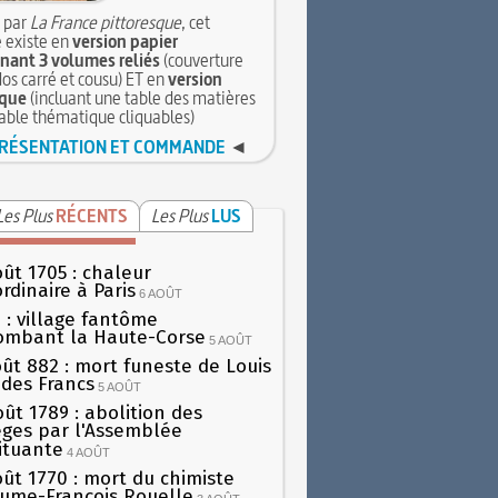
 par
La France pittoresque
, cet
 existe en
version papier
ant 3 volumes reliés
(couverture
dos carré et cousu) ET en
version
que
(incluant une table des matières
table thématique cliquables)
RÉSENTATION ET COMMANDE
◄
Les Plus
RÉCENTS
Les Plus
LUS
oût 1705 : chaleur
rdinaire à Paris
6 AOÛT
 : village fantôme
ombant la Haute-Corse
5 AOÛT
oût 882 : mort funeste de Louis
oi des Francs
5 AOÛT
oût 1789 : abolition des
lèges par l'Assemblée
ituante
4 AOÛT
oût 1770 : mort du chimiste
aume-François Rouelle