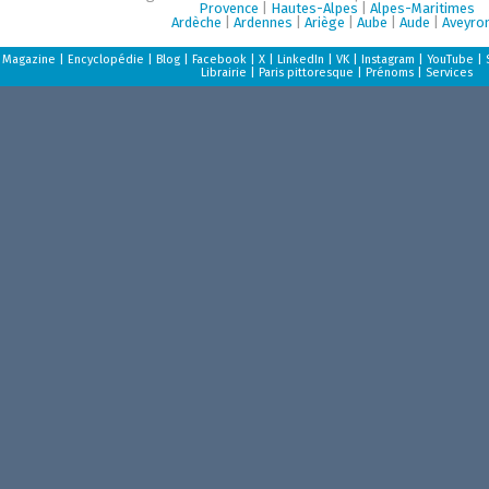
Provence
|
Hautes-Alpes
|
Alpes-Maritimes
Ardèche
|
Ardennes
|
Ariège
|
Aube
|
Aude
|
Aveyro
Magazine
|
Encyclopédie
|
Blog
|
Facebook
|
X
|
LinkedIn
|
VK
|
Instagram
|
YouTube
|
Librairie
|
Paris pittoresque
|
Prénoms
|
Services