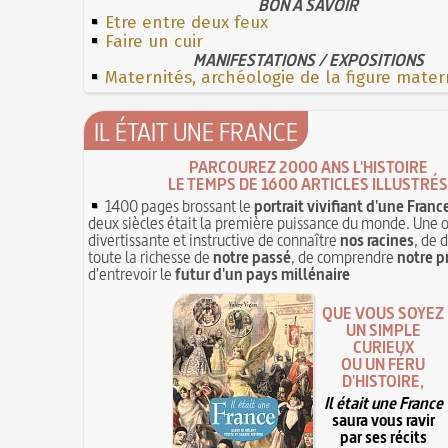
BON À SAVOIR
Etre entre deux feux
Faire un cuir
MANIFESTATIONS / EXPOSITIONS
Maternités, archéologie de la figure mater
IL ÉTAIT UNE FRANCE
PARCOUREZ 2000 ANS L'HISTOIRE
LE TEMPS DE 1600 ARTICLES ILLUSTRÉS
1400 pages brossant le
portrait vivifiant d'une Franc
deux siècles était la première puissance du monde. Une 
divertissante et instructive de connaître
nos racines
, de 
toute la richesse de
notre passé
, de comprendre
notre p
d'entrevoir le
futur d'un pays millénaire
QUE VOUS SOYEZ
UN SIMPLE
CURIEUX
OU UN FÉRU
D'HISTOIRE,
Il était une France
saura vous ravir
par ses récits