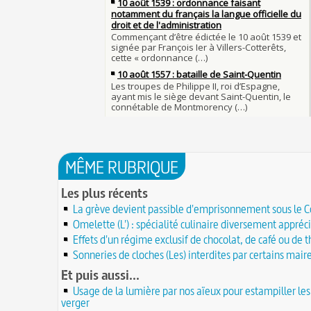
partie de ses complices
28 JUILLET
À chaque jour suffit sa peine
27 juillet 1214 : bataille de Bouvines et vic
Samedi 7 avril 1498 : Charles VIII meurt ap
Français sur l'empereur Otton IV allié des An
heurté un linteau
JUILLET
Procès des Fleurs du Mal : condamnation 
26 juillet 1340 : bataille de Saint-Omer, p
de Charles Baudelaire en 1857
bataille terrestre de la guerre de Cent Ans
2
Mort de Roland à Roncevaux en 778 : entre
25 juillet 1909 : première traversée de la
et légende
aéroplane, réalisée par Louis Blériot
25 JUILLET
C'est le pot de terre contre le pot de fer
24 juillet 1534 : Jacques Cartier prend pos
L'habit ne fait pas le moine
Canada au nom du roi de France
24 JUILLET
Lucie de Pracontal : emmurée vive le jour
23 juillet 1692 : mort de l'historien et gra
mariage au château de Montségur (Dauphin
MÊME RUBRIQUE
Gilles Ménage
23 JUILLET
Saint Nicolas : vie, miracles, légendes
22 juillet 1894 : épreuve finale de la prem
Les plus récents
28 mars 1757 : exécution de Damiens pour
compétition automobile de l'histoire
22 JUILLET
d'assassinat sur Louis XV
La grève devient passible d'emprisonnement sous le C
21 juillet 1798 : marche des Français au Cai
Valentin (Saint) : pourquoi fut-il décapité 
Omelette (L') : spécialité culinaire diversement appréc
bataille des Pyramides
20 JUILLET
l'origine de festivités ?
Effets d'un régime exclusif de chocolat, de café ou de t
Robert II le Pieux ou le Sage ou le Dévot (
À force de forger on devient forgeron
mort le 20 juillet 1031)
Sonneries de cloches (Les) interdites par certains mair
20 JUILLET
10 octobre 1853 : premiers essais d'un té
19 juillet 1900 : mise en service du Métrop
Et puis aussi...
Charles Bourseul, plus de 20 ans avant Bell
Paris
19 JUILLET
Usage de la lumière par nos aïeux pour estampiller les 
Glanage (Le) : pratique ancestrale encadr
18 juillet 1721 : mort du peintre Jean-Anto
Henri II et toujours en vigueur
verger