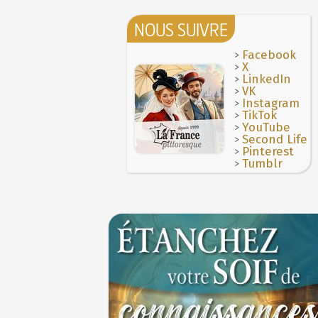
On a souvent besoin d'un plus petit que s
8 juillet 1827 : mort du corsaire Robert Su
Bûche de Noël (Origine et histoire de la)
JUILLET
NOUS SUIVRE
28 juillet 1794 : supplice de Robespierre e
7 juillet 1784 : mort de Louis Anseaume, l
partie de ses complices
pères de l'opéra-comique
>
Facebook
7 JUILLET
>
X
16 octobre 1793 : exécution de la reine Mar
6 juillet 1819 : décès de Sophie Blanchard
>
Antoinette
LinkedIn
femme aéronaute professionnelle
6 JUILLET
>
VK
Hâtez-vous lentement
5 juillet 1857 : mort de Barthélemy Thimon
>
Instagram
inventeur de la machine à coudre
Troisième République (1870-1940)
>
TikTok
5 JUILLET
>
YouTube
Vatel, « perdu d'honneur », se suicide lors
Maison Blanqui : restauration d'horloges e
>
Second Life
donné en 1671 par le prince de Condé à Loui
pendules anciennes (Moselle)
4 JUILLET
>
Pinterest
4 juillet 1465 : ordonnance imposant la p
>
Tumblr
lanternes dans les rues
4 JUILLET
Voir la lune à gauche
3 JUILLET
3 juillet 987 : Hugues Capet est couronné e
des Francs à Noyon
3 JUILLET