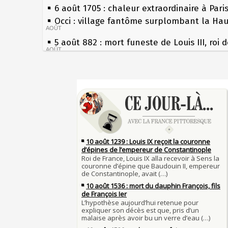
6 août 1705 : chaleur extraordinaire à Pari
Occi : village fantôme surplombant la Ha
AOÛT
5 août 882 : mort funeste de Louis III, roi 
AOÛT
4 août 1789 : abolition des privilèges par
l'Assemblée Constituante
4 AOÛT
Sécheresses (Grandes), étés caniculaires à
3 août 1770 : mort du chimiste Guillaume-
les siècles
Rouelle
3 AOÛT
27 mai 1610 : supplice de François Ravailla
Musée Jean de La Fontaine : réouverture 
du roi Henri IV
rénovation
2 AOÛT
Pierre qui roule n'amasse pas mousse
2 août 1802 : Bonaparte est nommé consul
Qui aime bien châtie bien
AOÛT
Tout vient à point à qui sait attendre
1er août 1589 : Henri III est poignardé à S
François II (né le 19 janvier 1544, mort le
par Jacques Clément, moine jacobin
1ER AOÛT
1560)
31 juillet 1899 : décret instaurant les mou
Langue française : son origine et son évol
boîtes aux lettres en fonte de Léon Mougeo
depuis le temps des Gaulois
30 juillet 1918 : mort d'Auguste Poulain, f
Bienheureux sont les pauvres d'esprit
Chocolat Poulain
30 JUILLET
Clovis Ier (né en 466, mort le 27 novembre
29 juillet 1881 : loi sur la liberté de la pre
Voltaire (Quand) justifiait l'esclavage et af
28 juillet 1794 : supplice de Robespierre e
racisme bon teint